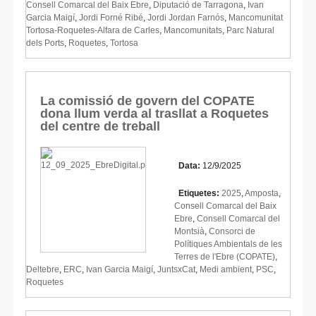
Consell Comarcal del Baix Ebre
,
Diputació de Tarragona
,
Ivan
Garcia Maigí
,
Jordi Forné Ribé
,
Jordi Jordan Farnós
,
Mancomunitat
Tortosa-Roquetes-Alfara de Carles
,
Mancomunitats
,
Parc Natural
dels Ports
,
Roquetes
,
Tortosa
La comissió de govern del COPATE
dona llum verda al trasllat a Roquetes
del centre de treball
Data:
12/9/2025
Etiquetes:
2025
,
Amposta
,
Consell Comarcal del Baix
Ebre
,
Consell Comarcal del
Montsià
,
Consorci de
Polítiques Ambientals de les
Terres de l'Ebre (COPATE)
,
Deltebre
,
ERC
,
Ivan Garcia Maigí
,
JuntsxCat
,
Medi ambient
,
PSC
,
Roquetes