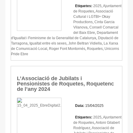
Etiquetes:
2025
,
Ajuntament
de Roquetes
,
Associació
Cultural i LGTBI+ Okay
Productions
,
Cinta Garcia
Vilanova
,
Consell Comarcal
del Baix Ebre
,
Departament
d'Igualtat i Feminisme de la Generalitat de Catalunya
,
Diputació de
Tarragona
,
Igualtat entre els sexes
,
John Beltran Vidiella
,
La Xarxa
de Comunicació Local
,
Roger Font Montornés
,
Roquetes
,
Unicorns
Pride Ebre
L’Associació de Jubilats i
Pensionistes de Roquetes, Roquetenc
de l’any 2024
Data:
15/04/2025
Etiquetes:
2025
,
Ajuntament
de Roquetes
,
Antoni Gilabert
Rodríguez
,
Associació de