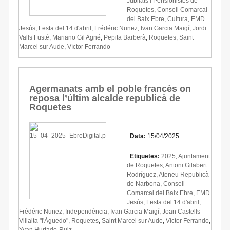
Jubilats i Pensionistes de
Roquetes
,
Consell Comarcal
del Baix Ebre
,
Cultura
,
EMD
Jesús
,
Festa del 14 d'abril
,
Frédéric Nunez
,
Ivan Garcia Maigí
,
Jordi
Valls Fusté
,
Mariano Gil Agné
,
Pepita Barberà
,
Roquetes
,
Saint
Marcel sur Aude
,
Víctor Ferrando
Agermanats amb el poble francès on
reposa l’últim alcalde republicà de
Roquetes
Data:
15/04/2025
Etiquetes:
2025
,
Ajuntament
de Roquetes
,
Antoni Gilabert
Rodríguez
,
Ateneu Republicà
de Narbona
,
Consell
Comarcal del Baix Ebre
,
EMD
Jesús
,
Festa del 14 d'abril
,
Frédéric Nunez
,
Independència
,
Ivan Garcia Maigí
,
Joan Castells
Villalta "l'Àguedo"
,
Roquetes
,
Saint Marcel sur Aude
,
Víctor Ferrando
,
Yvan Hurtado-Ruiz