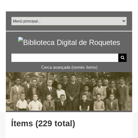
Salta
al
contingut
principal
Cerca avançada (només ítems)
Ítems (229 total)