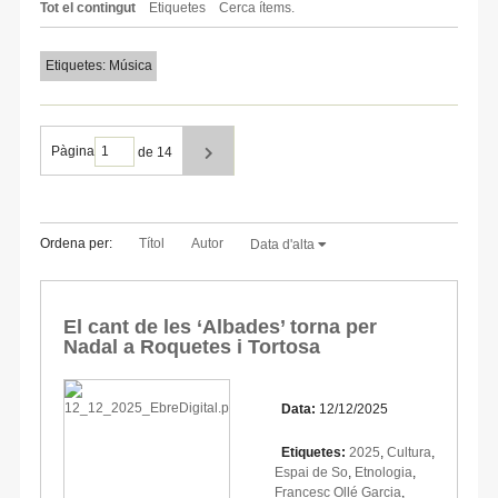
Tot el contingut
Etiquetes
Cerca ítems.
Etiquetes: Música
Pàgina
de 14
Ordena per:
Títol
Autor
Data d'alta
El cant de les ‘Albades’ torna per
Nadal a Roquetes i Tortosa
Data:
12/12/2025
Etiquetes:
2025
,
Cultura
,
Espai de So
,
Etnologia
,
Francesc Ollé Garcia
,