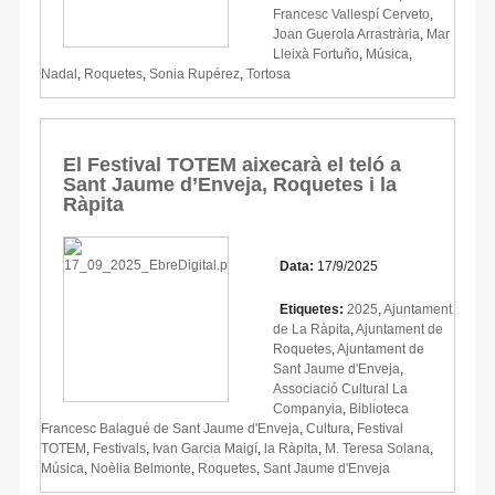
Francesc Vallespí Cerveto
,
Joan Guerola Arrastrària
,
Mar
Lleixà Fortuño
,
Música
,
Nadal
,
Roquetes
,
Sonia Rupérez
,
Tortosa
El Festival TOTEM aixecarà el teló a
Sant Jaume d’Enveja, Roquetes i la
Ràpita
Data:
17/9/2025
Etiquetes:
2025
,
Ajuntament
de La Ràpita
,
Ajuntament de
Roquetes
,
Ajuntament de
Sant Jaume d'Enveja
,
Associació Cultural La
Companyia
,
Biblioteca
Francesc Balagué de Sant Jaume d'Enveja
,
Cultura
,
Festival
TOTEM
,
Festivals
,
Ivan Garcia Maigí
,
la Ràpita
,
M. Teresa Solana
,
Música
,
Noèlia Belmonte
,
Roquetes
,
Sant Jaume d'Enveja