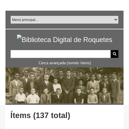
Salta
al
contingut
principal
Cerca avançada (només ítems)
Ítems (137 total)