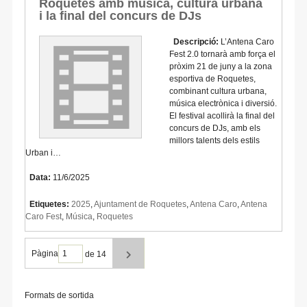
Roquetes amb música, cultura urbana
i la final del concurs de DJs
Descripció:
L’Antena Caro
Fest 2.0 tornarà amb força el
pròxim 21 de juny a la zona
esportiva de Roquetes,
combinant cultura urbana,
música electrònica i diversió.
El festival acollirà la final del
concurs de DJs, amb els
millors talents dels estils
Urban i…
Data:
11/6/2025
Etiquetes:
2025
,
Ajuntament de Roquetes
,
Antena Caro
,
Antena
Caro Fest
,
Música
,
Roquetes
Pàgina
de 14
Formats de sortida