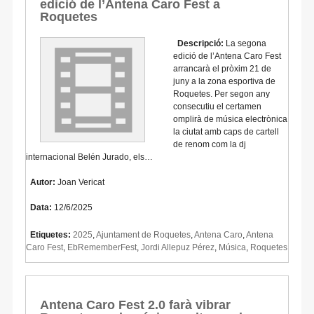
edició de l’Antena Caro Fest a
Roquetes
Descripció:
La segona
edició de l’Antena Caro Fest
arrancarà el pròxim 21 de
juny a la zona esportiva de
Roquetes. Per segon any
consecutiu el certamen
omplirà de música electrònica
la ciutat amb caps de cartell
de renom com la dj
internacional Belén Jurado, els…
Autor:
Joan Vericat
Data:
12/6/2025
Etiquetes:
2025
,
Ajuntament de Roquetes
,
Antena Caro
,
Antena
Caro Fest
,
EbRememberFest
,
Jordi Allepuz Pérez
,
Música
,
Roquetes
Antena Caro Fest 2.0 farà vibrar