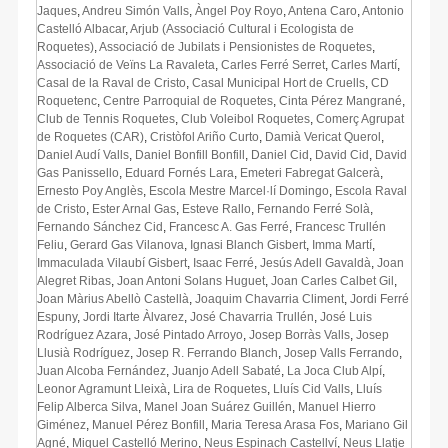
Jaques
,
Andreu Simón Valls
,
Àngel Poy Royo
,
Antena Caro
,
Antonio
Castelló Albacar
,
Arjub (Associació Cultural i Ecologista de
Roquetes)
,
Associació de Jubilats i Pensionistes de Roquetes
,
Associació de Veïns La Ravaleta
,
Carles Ferré Serret
,
Carles Martí
,
Casal de la Raval de Cristo
,
Casal Municipal Hort de Cruells
,
CD
Roquetenc
,
Centre Parroquial de Roquetes
,
Cinta Pérez Mangrané
,
Club de Tennis Roquetes
,
Club Voleibol Roquetes
,
Comerç Agrupat
de Roquetes (CAR)
,
Cristòfol Ariño Curto
,
Damià Vericat Querol
,
Daniel Audí Valls
,
Daniel Bonfill Bonfill
,
Daniel Cid
,
David Cid
,
David
Gas Panissello
,
Eduard Fornés Lara
,
Emeteri Fabregat Galcerà
,
Ernesto Poy Anglès
,
Escola Mestre Marcel·lí Domingo
,
Escola Raval
de Cristo
,
Ester Arnal Gas
,
Esteve Rallo
,
Fernando Ferré Solà
,
Fernando Sánchez Cid
,
Francesc A. Gas Ferré
,
Francesc Trullén
Feliu
,
Gerard Gas Vilanova
,
Ignasi Blanch Gisbert
,
Imma Martí
,
Immaculada Vilaubí Gisbert
,
Isaac Ferré
,
Jesús Adell Gavaldà
,
Joan
Alegret Ribas
,
Joan Antoni Solans Huguet
,
Joan Carles Calbet Gil
,
Joan Màrius Abellò Castellà
,
Joaquim Chavarria Climent
,
Jordi Ferré
Espuny
,
Jordi Itarte Àlvarez
,
José Chavarria Trullén
,
José Luis
Rodríguez Azara
,
José Pintado Arroyo
,
Josep Borràs Valls
,
Josep
Llusià Rodríguez
,
Josep R. Ferrando Blanch
,
Josep Valls Ferrando
,
Juan Alcoba Fernández
,
Juanjo Adell Sabaté
,
La Joca Club Alpí
,
Leonor Agramunt Lleixà
,
Lira de Roquetes
,
Lluís Cid Valls
,
Lluís
Felip Alberca Silva
,
Manel Joan Suárez Guillén
,
Manuel Hierro
Giménez
,
Manuel Pérez Bonfill
,
Maria Teresa Arasa Fos
,
Mariano Gil
Agné
,
Miquel Castelló Merino
,
Neus Espinach Castellví
,
Neus Llatje