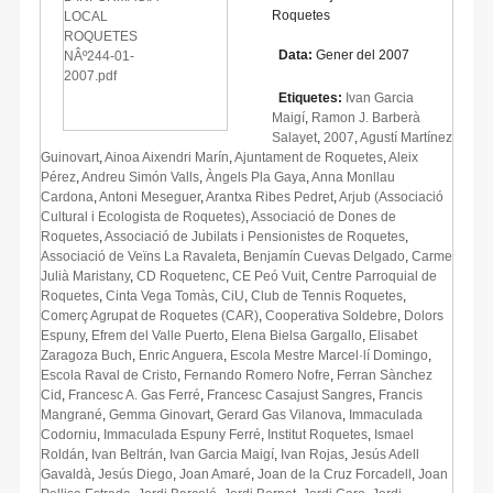
Roquetes
Data:
Gener del 2007
Etiquetes:
Ivan Garcia
Maigí
,
Ramon J. Barberà
Salayet
,
2007
,
Agustí Martínez
Guinovart
,
Ainoa Aixendri Marín
,
Ajuntament de Roquetes
,
Aleix
Pérez
,
Andreu Simón Valls
,
Àngels Pla Gaya
,
Anna Monllau
Cardona
,
Antoni Meseguer
,
Arantxa Ribes Pedret
,
Arjub (Associació
Cultural i Ecologista de Roquetes)
,
Associació de Dones de
Roquetes
,
Associació de Jubilats i Pensionistes de Roquetes
,
Associació de Veïns La Ravaleta
,
Benjamín Cuevas Delgado
,
Carme
Julià Maristany
,
CD Roquetenc
,
CE Peó Vuit
,
Centre Parroquial de
Roquetes
,
Cinta Vega Tomàs
,
CiU
,
Club de Tennis Roquetes
,
Comerç Agrupat de Roquetes (CAR)
,
Cooperativa Soldebre
,
Dolors
Espuny
,
Efrem del Valle Puerto
,
Elena Bielsa Gargallo
,
Elisabet
Zaragoza Buch
,
Enric Anguera
,
Escola Mestre Marcel·lí Domingo
,
Escola Raval de Cristo
,
Fernando Romero Nofre
,
Ferran Sànchez
Cid
,
Francesc A. Gas Ferré
,
Francesc Casajust Sangres
,
Francis
Mangrané
,
Gemma Ginovart
,
Gerard Gas Vilanova
,
Immaculada
Codorniu
,
Immaculada Espuny Ferré
,
Institut Roquetes
,
Ismael
Roldán
,
Ivan Beltrán
,
Ivan Garcia Maigí
,
Ivan Rojas
,
Jesús Adell
Gavaldà
,
Jesús Diego
,
Joan Amaré
,
Joan de la Cruz Forcadell
,
Joan