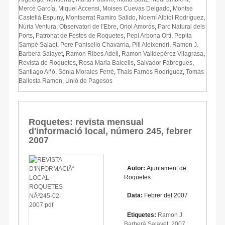
Mercè García
,
Miquel Accensi
,
Moises Cuevas Delgado
,
Montse
Castellà Espuny
,
Montserrat Ramiro Salido
,
Noemí Albiol Rodríguez
,
Núria Ventura
,
Observatori de l'Ebre
,
Oriol Amorós
,
Parc Natural dels
Ports
,
Patronat de Festes de Roquetes
,
Pepi Arbona Ortí
,
Pepita
Sampé Salaet
,
Pere Panisello Chavarría
,
Pili Aleixendri
,
Ramon J.
Barberà Salayet
,
Ramon Ribes Adell
,
Ramon Valldepérez Vilagrasa
,
Revista de Roquetes
,
Rosa Maria Balcells
,
Salvador Fàbregues
,
Santiago Añó
,
Sònia Morales Ferré
,
Thais Farnós Rodríguez
,
Tomàs
Ballesta Ramon
,
Unió de Pagesos
Roquetes: revista mensual
d'informació local, número 245, febrer
2007
Autor:
Ajuntament de
Roquetes
Data:
Febrer del 2007
Etiquetes:
Ramon J.
Barberà Salayet
,
2007
,