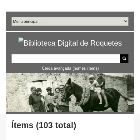
Salta
al
contingut
principal
Cerca avançada (només ítems)
Ítems (103 total)