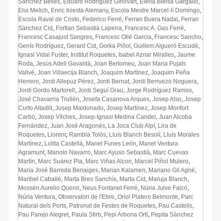
Sànchez Bellés
,
Eduard Rodríguez Ginovart
,
Elena Bielsa Gargallo
,
Eloi Melich
,
Enric Iniesta Alemany
,
Escola Mestre Marcel·lí Domingo
,
Escola Raval de Cristo
,
Federico Ferré
,
Ferran Buera Nadal
,
Ferran
Sànchez Cid
,
Fortian Sebastià Lapeira
,
Francesc A. Gas Ferré
,
Francesc Casajust Sangres
,
Francesc Ollé Garcia
,
Francesc Sancho
,
Genís Rodríguez
,
Gerard Cid
,
Gorka Piñol
,
Guillem Algueró Escudé
,
Ignasi Vidal Fuster
,
Institut Roquetes
,
Isabel Aznar Miralles
,
Jaume
Roda
,
Jesús Adell Gavaldà
,
Joan Bertomeu
,
Joan Maria Pujals
Vallvé
,
Joan Villaecija Blanch
,
Joaquim Martínez
,
Joaquim Peña
Herrero
,
Jordi Allepuz Pérez
,
Jordi Bernat
,
Jordi Berruezo Noguera
,
Jordi Gordo Martorell
,
Jordi Seguí Grau
,
Jorge Rodríguez Ramos
,
José Chavarria Trullén
,
Josefa Casanova Arques
,
Josep Also
,
Josep
Curto Altadill
,
Josep Maldonado
,
Josep Martínez
,
Josep Monfort
Carbó
,
Josep Vílches
,
Josep-Ignasi Medina Candel
,
Juan Alcoba
Fernández
,
Juan José Aragonés
,
La Joca Club Alpí
,
Lira de
Roquetes
,
Llorenç Rambla Tolós
,
Lluís Blanch Besolí
,
Lluís Morales
Martínez
,
Lolita Castellà
,
Manel Funes León
,
Manel Ventura
Agramunt
,
Manolo Navarro
,
Marc Ayuso Sebastià
,
Marc Cuevas
Martín
,
Marc Suàrez Pla
,
Marc Viñas Alcon
,
Marcel Piñol Mulero
,
Maria José Barreda Benaiges
,
Marian Kalamen
,
Mariano Gil Agné
,
Maribel Caballé
,
Marta Bres Sanchís
,
Marta Cid
,
Maruja Blanch
,
Mossèn Aurelio Querol
,
Neus Fontanet Ferré
,
Núria Julve Falcó
,
Núria Ventura
,
Observatori de l'Ebre
,
Oriol Platero Belmonte
,
Parc
Natural dels Ports
,
Patronat de Festes de Roquetes
,
Pau Castells
,
Pau Parejo Alegret
,
Paula Stirb
,
Pepi Arbona Ortí
,
Pepita Sànchez