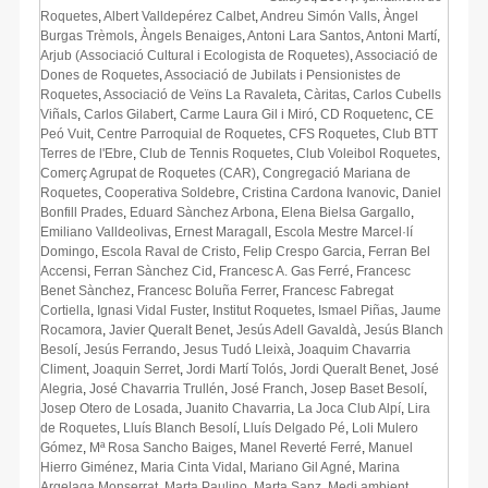
Roquetes
,
Albert Valldepérez Calbet
,
Andreu Simón Valls
,
Àngel
Burgas Trèmols
,
Àngels Benaiges
,
Antoni Lara Santos
,
Antoni Martí
,
Arjub (Associació Cultural i Ecologista de Roquetes)
,
Associació de
Dones de Roquetes
,
Associació de Jubilats i Pensionistes de
Roquetes
,
Associació de Veïns La Ravaleta
,
Càritas
,
Carlos Cubells
Viñals
,
Carlos Gilabert
,
Carme Laura Gil i Miró
,
CD Roquetenc
,
CE
Peó Vuit
,
Centre Parroquial de Roquetes
,
CFS Roquetes
,
Club BTT
Terres de l'Ebre
,
Club de Tennis Roquetes
,
Club Voleibol Roquetes
,
Comerç Agrupat de Roquetes (CAR)
,
Congregació Mariana de
Roquetes
,
Cooperativa Soldebre
,
Cristina Cardona Ivanovic
,
Daniel
Bonfill Prades
,
Eduard Sànchez Arbona
,
Elena Bielsa Gargallo
,
Emiliano Valldeolivas
,
Ernest Maragall
,
Escola Mestre Marcel·lí
Domingo
,
Escola Raval de Cristo
,
Felip Crespo Garcia
,
Ferran Bel
Accensi
,
Ferran Sànchez Cid
,
Francesc A. Gas Ferré
,
Francesc
Benet Sànchez
,
Francesc Boluña Ferrer
,
Francesc Fabregat
Cortiella
,
Ignasi Vidal Fuster
,
Institut Roquetes
,
Ismael Piñas
,
Jaume
Rocamora
,
Javier Queralt Benet
,
Jesús Adell Gavaldà
,
Jesús Blanch
Besolí
,
Jesús Ferrando
,
Jesus Tudó Lleixà
,
Joaquim Chavarria
Climent
,
Joaquin Serret
,
Jordi Martí Tolós
,
Jordi Queralt Benet
,
José
Alegria
,
José Chavarria Trullén
,
José Franch
,
Josep Baset Besolí
,
Josep Otero de Losada
,
Juanito Chavarria
,
La Joca Club Alpí
,
Lira
de Roquetes
,
Lluís Blanch Besolí
,
Lluís Delgado Pé
,
Loli Mulero
Gómez
,
Mª Rosa Sancho Baiges
,
Manel Reverté Ferré
,
Manuel
Hierro Giménez
,
Maria Cinta Vidal
,
Mariano Gil Agné
,
Marina
Argelaga Monserrat
,
Marta Paulino
,
Marta Sanz
,
Medi ambient
,