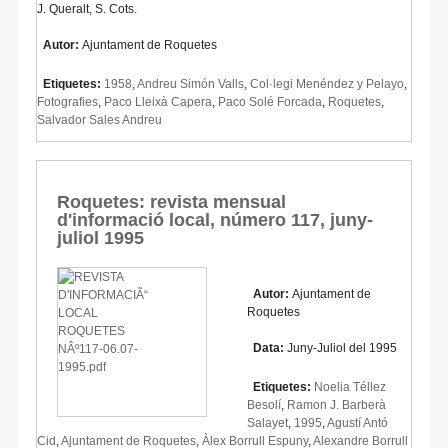
J. Queralt, S. Cots.
Autor:
Ajuntament de Roquetes
Etiquetes:
1958
,
Andreu Simón Valls
,
Col·legi Menéndez y Pelayo
,
Fotografies
,
Paco Lleixà Capera
,
Paco Solé Forcada
,
Roquetes
,
Salvador Sales Andreu
Roquetes: revista mensual
d'informació local, número 117, juny-
juliol 1995
Autor:
Ajuntament de
Roquetes
Data:
Juny-Juliol del 1995
Etiquetes:
Noelia Téllez
Besolí
,
Ramon J. Barberà
Salayet
,
1995
,
Agustí Antó
Cid
,
Ajuntament de Roquetes
,
Àlex Borrull Espuny
,
Alexandre Borrull