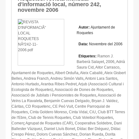
d'informació local, número 242,
novembre 2006
Autor:
Ajuntament de
Roquetes
Data:
Novembre del 2006
Etiquetes:
Ramon J.
Barberà Salayet
,
2006
,
Adrià
Saura Cid
,
Aitor Carrasco
,
Ajuntament de Roquetes
,
Albert Orduña
,
Aleix Caballé
,
Aleix Gisbert
Belles
,
Andrea Franch
,
Andreu Simón Valls
,
Antoni Lara Santos
,
Antonio Hurtado
,
Arantxa Ribes Pedret
,
Arjub (Associació Cultural i
Ecologista de Roquetes)
,
Associació de Dones de Roquetes
,
Associació de Jubilats i Pensionistes de Roquetes
,
Associació de
Veïns La Ravaleta
,
Benjamín Cuevas Delgado
,
Bryan J. Valdez
,
Càritas
,
CD Roquetenc
,
CE Peó Vuit
,
Centre Parroquial de
Roquetes
,
Cinta Goldero Moreso
,
Cinta Vidal
,
CiU
,
Club BTT Terres
de l'Ebre
,
Club de Tennis Roquetes
,
Club Voleibol Roquetes
,
Comerç Agrupat de Roquetes (CAR)
,
Cooperativa Soldebre
,
Dani
Ballester Vàzquez
,
Daniel Lluís Bonet
,
Dídac Ber Diéguez
,
Dídac
Crespo Pérez
,
Dolors Cuevas Sánchez
,
Dorian Rueda
,
Dorita