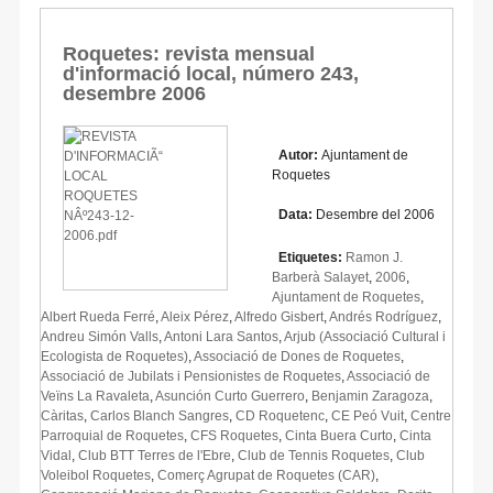
Roquetes: revista mensual
d'informació local, número 243,
desembre 2006
Autor:
Ajuntament de
Roquetes
Data:
Desembre del 2006
Etiquetes:
Ramon J.
Barberà Salayet
,
2006
,
Ajuntament de Roquetes
,
Albert Rueda Ferré
,
Aleix Pérez
,
Alfredo Gisbert
,
Andrés Rodríguez
,
Andreu Simón Valls
,
Antoni Lara Santos
,
Arjub (Associació Cultural i
Ecologista de Roquetes)
,
Associació de Dones de Roquetes
,
Associació de Jubilats i Pensionistes de Roquetes
,
Associació de
Veïns La Ravaleta
,
Asunción Curto Guerrero
,
Benjamin Zaragoza
,
Càritas
,
Carlos Blanch Sangres
,
CD Roquetenc
,
CE Peó Vuit
,
Centre
Parroquial de Roquetes
,
CFS Roquetes
,
Cinta Buera Curto
,
Cinta
Vidal
,
Club BTT Terres de l'Ebre
,
Club de Tennis Roquetes
,
Club
Voleibol Roquetes
,
Comerç Agrupat de Roquetes (CAR)
,