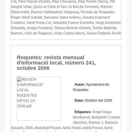
Cid
,
Pere García Vicents
,
Pilar Chavarría
,
Pilar Puerto García
,
Pili
Alegria Vidal
,
Quico el Célio el Noi i el Mut de Ferreries
,
Ramon
Ribes Adell
,
Ramon Valldepérez Vilagrasa
,
Revista de Roquetes
,
Roger Martí Sabaté
,
Salvador Sales Andreu
,
Sandra Espinach
Castellví
,
Santi Roda Cid
,
Sebastià Franco Esmeets
,
Sergi Aleixendri
Sebastià
,
Sergio Fontanet
,
Teresa Moreso Gisbert
,
Tomàs Ballesta
Ramon
,
Unió de Pagesos
,
Vicky Carles Hierro
,
Xavier Pallarès Povill
Roquetes: revista mensual
d'informació local, número 241,
octubre 2006
Autor:
Ajuntament de
Roquetes
Data:
Octubre del 2006
Etiquetes:
Àngel Gaya
Montserrat
,
Benjamín Cuevas
Sánchez
,
Ramon J. Barberà
Salayet
,
2006
,
Abdellatif Riyani
,
Adrià Pardo
,
Adrià Porcel
,
Adrià