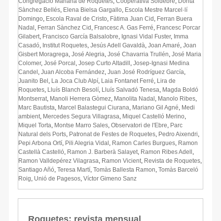
Congregació Mariana de Roquetes
,
Cooperativa Soldebre
,
Dorita
Sànchez Bellés
,
Elena Bielsa Gargallo
,
Escola Mestre Marcel·lí
Domingo
,
Escola Raval de Cristo
,
Fàtima Juan Cid
,
Ferran Buera
Nadal
,
Ferran Sànchez Cid
,
Francesc A. Gas Ferré
,
Francesc Porcar
Gilabert
,
Francisco García Balsalobre
,
Ignasi Vidal Fuster
,
Imma
Casadó
,
Institut Roquetes
,
Jesús Adell Gavaldà
,
Joan Amaré
,
Joan
Gisbert Moragrega
,
José Alegria
,
José Chavarria Trullén
,
José Maria
Colomer
,
José Porcal
,
Josep Curto Altadill
,
Josep-Ignasi Medina
Candel
,
Juan Alcoba Fernández
,
Juan José Rodríguez García
,
Juanito Bel
,
La Joca Club Alpí
,
Laia Fontanet Ferré
,
Lira de
Roquetes
,
Lluís Blanch Besolí
,
Lluís Salvadó Tenesa
,
Magda Boldó
Montserrat
,
Manoli Herrera Gòmez
,
Manolita Nadal
,
Manolo Ribes
,
Marc Bautista
,
Marcel Balastegui Ciurana
,
Mariano Gil Agné
,
Medi
ambient
,
Mercedes Segura Villagrasa
,
Miquel Castelló Merino
,
Miquel Torta
,
Montse Marro Sales
,
Observatori de l'Ebre
,
Parc
Natural dels Ports
,
Patronat de Festes de Roquetes
,
Pedro Aixendri
,
Pepi Arbona Ortí
,
Pili Alegria Vidal
,
Ramon Carles Burgues
,
Ramon
Castellà Castelló
,
Ramon J. Barberà Salayet
,
Ramon Ribes Adell
,
Ramon Valldepérez Vilagrasa
,
Ramon Vicient
,
Revista de Roquetes
,
Santiago Añó
,
Teresa Martí
,
Tomàs Ballesta Ramon
,
Tomàs Barceló
Roig
,
Unió de Pagesos
,
Víctor Gimeno Sanz
Roquetes: revista mensual