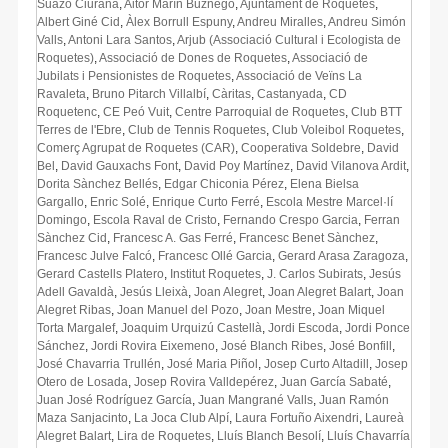
Suazo Ciurana
,
Aitor Marín Buznego
,
Ajuntament de Roquetes
,
Albert Giné Cid
,
Àlex Borrull Espuny
,
Andreu Miralles
,
Andreu Simón
Valls
,
Antoni Lara Santos
,
Arjub (Associació Cultural i Ecologista de
Roquetes)
,
Associació de Dones de Roquetes
,
Associació de
Jubilats i Pensionistes de Roquetes
,
Associació de Veïns La
Ravaleta
,
Bruno Pitarch Villalbí
,
Càritas
,
Castanyada
,
CD
Roquetenc
,
CE Peó Vuit
,
Centre Parroquial de Roquetes
,
Club BTT
Terres de l'Ebre
,
Club de Tennis Roquetes
,
Club Voleibol Roquetes
,
Comerç Agrupat de Roquetes (CAR)
,
Cooperativa Soldebre
,
David
Bel
,
David Gauxachs Font
,
David Poy Martínez
,
David Vilanova Ardit
,
Dorita Sànchez Bellés
,
Edgar Chiconia Pérez
,
Elena Bielsa
Gargallo
,
Enric Solé
,
Enrique Curto Ferré
,
Escola Mestre Marcel·lí
Domingo
,
Escola Raval de Cristo
,
Fernando Crespo Garcia
,
Ferran
Sànchez Cid
,
Francesc A. Gas Ferré
,
Francesc Benet Sànchez
,
Francesc Julve Falcó
,
Francesc Ollé Garcia
,
Gerard Arasa Zaragoza
,
Gerard Castells Platero
,
Institut Roquetes
,
J. Carlos Subirats
,
Jesús
Adell Gavaldà
,
Jesús Lleixà
,
Joan Alegret
,
Joan Alegret Balart
,
Joan
Alegret Ribas
,
Joan Manuel del Pozo
,
Joan Mestre
,
Joan Miquel
Torta Margalef
,
Joaquim Urquizú Castellà
,
Jordi Escoda
,
Jordi Ponce
Sánchez
,
Jordi Rovira Eixemeno
,
José Blanch Ribes
,
José Bonfill
,
José Chavarria Trullén
,
José Maria Piñol
,
Josep Curto Altadill
,
Josep
Otero de Losada
,
Josep Rovira Valldepérez
,
Juan García Sabaté
,
Juan José Rodríguez García
,
Juan Mangrané Valls
,
Juan Ramón
Maza Sanjacinto
,
La Joca Club Alpí
,
Laura Fortuño Aixendri
,
Laureà
Alegret Balart
,
Lira de Roquetes
,
Lluís Blanch Besolí
,
Lluís Chavarría