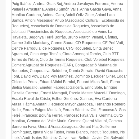
Puig Ibáñez
,
Andrea Guas Buj
,
Andrea Javaloyes Ferreres
,
Andrea
Pallarés Arrastraria
,
Andreu Simón Valls
,
Anna Garcia Gaya
,
Anna
Monllau Cardona
,
Antena Caro
,
Antolí Ortiz Giner
,
Antoni Lara
Santos
,
Antoni Meseguer
,
Arjub (Associació Cultural i Ecologista de
Roquetes)
,
Associació de Dones de Roquetes
,
Associació de
Jubilats i Pensionistes de Roquetes
,
Associació de Veïns La
Ravaleta
,
Begonya Ferré Borràs
,
Bruno Pitarch Villalbí
,
Càritas
,
Carme Julià Maristany
,
Carme Saura
,
CD Roquetenc
,
CE Peó Vuit
,
Centre Parroquial de Roquetes
,
CFS Roquetes
,
Cinta Benet
Agramunt
,
Cinta Vega Tomàs
,
Clara Armengol Tomàs
,
Club BTT
Terres de l'Ebre
,
Club de Tennis Roquetes
,
Club Voleibol Roquetes
,
Comerç Agrupat de Roquetes (CAR)
,
Congregació Mariana de
Roquetes
,
Cooperativa Soldebre
,
Damià Serrato
,
David Gauxachs
Font
,
David Poy
,
David Poy Martínez
,
Domingo Escuder Giner
,
Edgar
Chiconia Pérez
,
Eduard Albiol Bernial
,
Eduard Miras Brull
,
Elena
Bielsa Gargallo
,
Emeteri Fabregat Galcerà
,
Enric Solé
,
Enrique
Cazalla Carrera
,
Ernest Maragall
,
Escola Mestre Marcel·lí Domingo
,
Escola Raval de Cristo
,
Esther Giménez-Salinas
,
Eva Cardona
Arasa
,
Fàtima Amrani
,
Federico Mayor Zaragoza
,
Fernando Romero
Nofre
,
Ferran Faiges Monllaó
,
Ferran Sànchez Cid
,
Francesc A. Gas
Ferré
,
Francesc Boluña Ferrer
,
Francesc Favà Valls
,
Gemma Curto
Monllau
,
Gemma del Valle Marín
,
Gemma Querol Vilaubí
,
Gemma
Sanromà Favà
,
Gerard Arasa Zaragoza
,
Gerard Pla
,
Guillermo
Domínguez
,
Ignasi Vidal Fuster
,
Imma Blanco
,
Institut Roquetes
,
Iris
Lleixà Audí
,
Isaies Sánchez Calvo
,
Ivan Beltrán
,
Javier Cid Salvadó
,