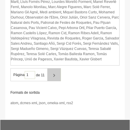
Martí
,
Lluís Fornés Pérez
,
Lourdes Morelló Forment
,
Manel Reverté
Ferré
,
Manolo Monllau
,
Marc Alegre Figueres
,
Marc Solé Ferrer
,
Mariano Gil Agné
,
Medi ambient
,
Miquel Bastons Curto
,
Mohamed
Ourhour
,
Observatori de l'Ebre
,
Oriol Julián
,
Oriol Sanz Cervera
,
Parc
Natural dels Ports
,
Patronat de Festes de Roquetes
,
Pau Pijuan
Casanova
,
Pau Vicient Calvo
,
Pepi Arbona Ortí
,
Pilar Puerto García
,
Ramon Castells López
,
Ramon Cid
,
Ramon Ribes Adell
,
Ramon
Valldepérez Vilagrasa
,
Revista de Roquetes
,
Roger Garcia
,
Salvador
Sales Andreu
,
Santiago Añó
,
Sergi Cid Forés
,
Sergi Fernández Valls
,
Sergi Madueño Gimeno
,
Sergi Vázquez Cuevas
,
Teresa Sabaté
Rupérez
,
Teresa Solé Carles
,
Tomàs Ballesta Ramon
,
Tomàs
Príncep
,
Unió de Pagesos
,
Xavier Bautista
,
Xavier Gisbert
Pàgina
de 11
Formats de sortida
atom
,
dcmes-xml
,
json
,
omeka-xml
,
rss2