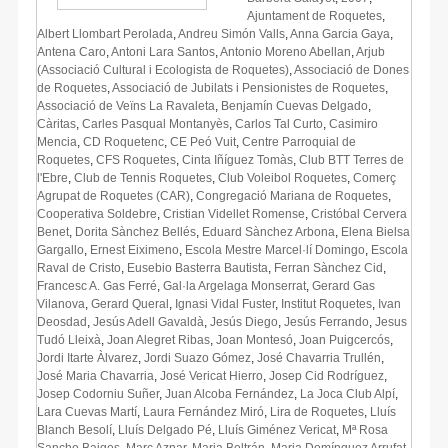
Ajuntament de Roquetes
,
Albert Llombart Perolada
,
Andreu Simón Valls
,
Anna Garcia Gaya
,
Antena Caro
,
Antoni Lara Santos
,
Antonio Moreno Abellan
,
Arjub
(Associació Cultural i Ecologista de Roquetes)
,
Associació de Dones
de Roquetes
,
Associació de Jubilats i Pensionistes de Roquetes
,
Associació de Veïns La Ravaleta
,
Benjamín Cuevas Delgado
,
Càritas
,
Carles Pasqual Montanyès
,
Carlos Tal Curto
,
Casimiro
Mencia
,
CD Roquetenc
,
CE Peó Vuit
,
Centre Parroquial de
Roquetes
,
CFS Roquetes
,
Cinta Iñíguez Tomàs
,
Club BTT Terres de
l'Ebre
,
Club de Tennis Roquetes
,
Club Voleibol Roquetes
,
Comerç
Agrupat de Roquetes (CAR)
,
Congregació Mariana de Roquetes
,
Cooperativa Soldebre
,
Cristian Videllet Romense
,
Cristóbal Cervera
Benet
,
Dorita Sànchez Bellés
,
Eduard Sànchez Arbona
,
Elena Bielsa
Gargallo
,
Ernest Eiximeno
,
Escola Mestre Marcel·lí Domingo
,
Escola
Raval de Cristo
,
Eusebio Basterra Bautista
,
Ferran Sànchez Cid
,
Francesc A. Gas Ferré
,
Gal·la Argelaga Monserrat
,
Gerard Gas
Vilanova
,
Gerard Queral
,
Ignasi Vidal Fuster
,
Institut Roquetes
,
Ivan
Deosdad
,
Jesús Adell Gavaldà
,
Jesús Diego
,
Jesús Ferrando
,
Jesus
Tudó Lleixà
,
Joan Alegret Ribas
,
Joan Montesó
,
Joan Puigcercós
,
Jordi Itarte Àlvarez
,
Jordi Suazo Gómez
,
José Chavarria Trullén
,
José Maria Chavarria
,
José Vericat Hierro
,
Josep Cid Rodríguez
,
Josep Codorniu Suñer
,
Juan Alcoba Fernández
,
La Joca Club Alpí
,
Lara Cuevas Martí
,
Laura Fernández Miró
,
Lira de Roquetes
,
Lluís
Blanch Besolí
,
Lluís Delgado Pé
,
Lluís Giménez Vericat
,
Mª Rosa
Sancho Baiges
,
Marc Aznar
,
Maria Beltrán
,
Maria Domínguez Arrufat
,