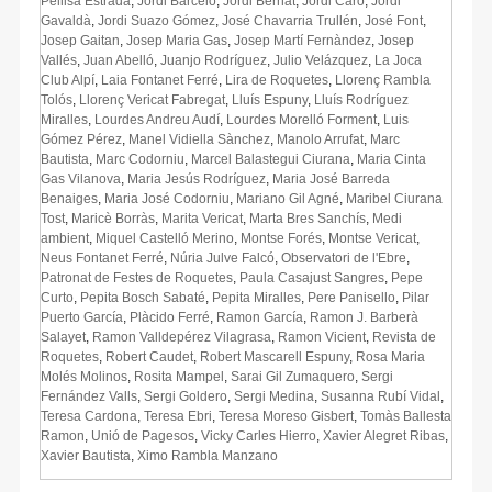
Pellisa Estrada
,
Jordi Barceló
,
Jordi Bernat
,
Jordi Caro
,
Jordi
Gavaldà
,
Jordi Suazo Gómez
,
José Chavarria Trullén
,
José Font
,
Josep Gaitan
,
Josep Maria Gas
,
Josep Martí Fernàndez
,
Josep
Vallés
,
Juan Abelló
,
Juanjo Rodríguez
,
Julio Velázquez
,
La Joca
Club Alpí
,
Laia Fontanet Ferré
,
Lira de Roquetes
,
Llorenç Rambla
Tolós
,
Llorenç Vericat Fabregat
,
Lluís Espuny
,
Lluís Rodríguez
Miralles
,
Lourdes Andreu Audí
,
Lourdes Morelló Forment
,
Luis
Gómez Pérez
,
Manel Vidiella Sànchez
,
Manolo Arrufat
,
Marc
Bautista
,
Marc Codorniu
,
Marcel Balastegui Ciurana
,
Maria Cinta
Gas Vilanova
,
Maria Jesús Rodríguez
,
Maria José Barreda
Benaiges
,
Maria José Codorniu
,
Mariano Gil Agné
,
Maribel Ciurana
Tost
,
Maricè Borràs
,
Marita Vericat
,
Marta Bres Sanchís
,
Medi
ambient
,
Miquel Castelló Merino
,
Montse Forés
,
Montse Vericat
,
Neus Fontanet Ferré
,
Núria Julve Falcó
,
Observatori de l'Ebre
,
Patronat de Festes de Roquetes
,
Paula Casajust Sangres
,
Pepe
Curto
,
Pepita Bosch Sabaté
,
Pepita Miralles
,
Pere Panisello
,
Pilar
Puerto García
,
Plàcido Ferré
,
Ramon García
,
Ramon J. Barberà
Salayet
,
Ramon Valldepérez Vilagrasa
,
Ramon Vicient
,
Revista de
Roquetes
,
Robert Caudet
,
Robert Mascarell Espuny
,
Rosa Maria
Molés Molinos
,
Rosita Mampel
,
Sarai Gil Zumaquero
,
Sergi
Fernández Valls
,
Sergi Goldero
,
Sergi Medina
,
Susanna Rubí Vidal
,
Teresa Cardona
,
Teresa Ebri
,
Teresa Moreso Gisbert
,
Tomàs Ballesta
Ramon
,
Unió de Pagesos
,
Vicky Carles Hierro
,
Xavier Alegret Ribas
,
Xavier Bautista
,
Ximo Rambla Manzano