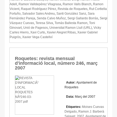
Adell
,
Ramon Valldepérez Vilagrasa
,
Ramon Valls Blanch
,
Ramon
Vicient
,
Raquel Rodríguez Pérez
,
Revista de Roquetes
,
Rut Cortiella
Fortuño
,
Salvador Sales Andreu
,
Santi González Sanz
,
Sara
Fernández Pareja
,
Senda Calvo Muñoz
,
Sergi Gallardo Borràs
,
Sergi
Vázquez Cuevas
,
Teresa Silva
,
Tomàs Ballesta Ramon
,
Toni
Ginovart
,
Unió de Pagesos
,
Universitat Ramon Llull (URL)
,
Vicky
Carles Hierro
,
Xavi Curto
,
Xavier Alegret Ribas
,
Xavier Gabriel
Puigròs
,
Xavier Vega Castellví
Roquetes: revista mensual
d'informació local, número 246, març
2007
Autor:
Ajuntament de
Roquetes
Data:
Març del 2007
Etiquetes:
Moises Cuevas
Delgado
,
Ramon J. Barberà
Salayet
,
2007
,
Ajuntament de