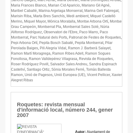
Maria Frances Blanco
,
Marian Cid Aparicio
,
Mariano Gil Agné
,
Maribel Caballé
,
Marina Argelaga Monserrat
,
Marina Geli Fabregat
,
Marisin Riba
,
Marta Bres Sanchís
,
Medi ambient
,
Miquel Castelló
Merino
,
Miquel Mayor
,
Mònica Moratalla
,
Montse Arbona Ortí
,
Montse
Grau Campeón
,
Montserrat Pla
,
Montserrat Sales Solé
,
Núria
Alifonso Rodríguez
,
Observatori de l'Ebre
,
Paco Marro
,
Paco
Montserrat
,
Parc Natural dels Ports
,
Patronat de Festes de Roquetes
,
Pepi Arbona Ortí
,
Pepita Bosch Sabaté
,
Pepita Montserrat
,
Pilar
Perolada Baiges
,
Pili Alegria Vidal
,
Ramon J. Barberà Salayet
,
Ramon Martí Moragrega
,
Ramon Ribes Adell
,
Ramon Sogues
Fonollosa
,
Ramon Valldepérez Vilagrasa
,
Revista de Roquetes
,
Roser Rodríguez Povill
,
Salvador Sales Andreu
,
Sandra Espinach
Castellví
,
Santiago Ortiz
,
Sònia Morales Ferré
,
Tomàs Ballesta
Ramon
,
Unió de Pagesos
,
Unió Europea (UE)
,
Vicent Pellicer
,
Xavier
Alegret Ribas
Roquetes: revista mensual
d'informació local, número 244, gener
2007
Autor:
Ajuntament de