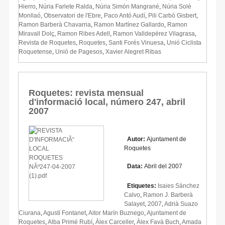
Hierro
,
Núria Farlete Ralda
,
Núria Simón Mangrané
,
Núria Solé
Monllaó
,
Observatori de l'Ebre
,
Paco Antó Audí
,
Pili Carbó Gisbert
,
Ramon Barberà Chavarria
,
Ramon Martínez Gallardo
,
Ramon
Miravall Dolç
,
Ramon Ribes Adell
,
Ramon Valldepérez Vilagrasa
,
Revista de Roquetes
,
Roquetes
,
Santi Forés Vinuesa
,
Unió Ciclista
Roquetense
,
Unió de Pagesos
,
Xavier Alegret Ribas
Roquetes: revista mensual
d'informació local, número 247, abril
2007
Autor:
Ajuntament de
Roquetes
Data:
Abril del 2007
Etiquetes:
Isaies Sánchez
Calvo
,
Ramon J. Barberà
Salayet
,
2007
,
Adrià Suazo
Ciurana
,
Agustí Fontanet
,
Aitor Marín Buznego
,
Ajuntament de
Roquetes
,
Alba Primé Rubí
,
Àlex Carceller
,
Àlex Favà Buch
,
Amada