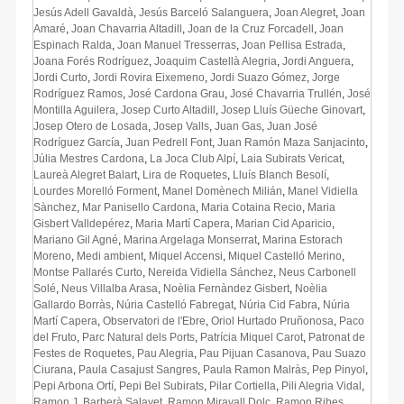
Jesús Adell Gavaldà
,
Jesús Barceló Salanguera
,
Joan Alegret
,
Joan
Amaré
,
Joan Chavarria Altadill
,
Joan de la Cruz Forcadell
,
Joan
Espinach Ralda
,
Joan Manuel Tresserras
,
Joan Pellisa Estrada
,
Joana Forés Rodríguez
,
Joaquim Castellà Alegria
,
Jordi Anguera
,
Jordi Curto
,
Jordi Rovira Eixemeno
,
Jordi Suazo Gómez
,
Jorge
Rodríguez Ramos
,
José Cardona Grau
,
José Chavarria Trullén
,
José
Montilla Aguilera
,
Josep Curto Altadill
,
Josep Lluís Güeche Ginovart
,
Josep Otero de Losada
,
Josep Valls
,
Juan Gas
,
Juan José
Rodríguez García
,
Juan Pedrell Font
,
Juan Ramón Maza Sanjacinto
,
Júlia Mestres Cardona
,
La Joca Club Alpí
,
Laia Subirats Vericat
,
Laureà Alegret Balart
,
Lira de Roquetes
,
Lluís Blanch Besolí
,
Lourdes Morelló Forment
,
Manel Domènech Milián
,
Manel Vidiella
Sànchez
,
Mar Panisello Cardona
,
Maria Cotaina Recio
,
Maria
Gisbert Valldepérez
,
Maria Martí Capera
,
Marian Cid Aparicio
,
Mariano Gil Agné
,
Marina Argelaga Monserrat
,
Marina Estorach
Moreno
,
Medi ambient
,
Miquel Accensi
,
Miquel Castelló Merino
,
Montse Pallarés Curto
,
Nereida Vidiella Sánchez
,
Neus Carbonell
Solé
,
Neus Villalba Arasa
,
Noèlia Fernàndez Gisbert
,
Noèlia
Gallardo Borràs
,
Núria Castelló Fabregat
,
Núria Cid Fabra
,
Núria
Martí Capera
,
Observatori de l'Ebre
,
Oriol Hurtado Pruñonosa
,
Paco
del Fruto
,
Parc Natural dels Ports
,
Patrícia Miquel Carot
,
Patronat de
Festes de Roquetes
,
Pau Alegria
,
Pau Pijuan Casanova
,
Pau Suazo
Ciurana
,
Paula Casajust Sangres
,
Paula Ramon Malràs
,
Pep Pinyol
,
Pepi Arbona Ortí
,
Pepi Bel Subirats
,
Pilar Cortiella
,
Pili Alegria Vidal
,
Ramon J. Barberà Salayet
,
Ramon Miravall Dolç
,
Ramon Ribes