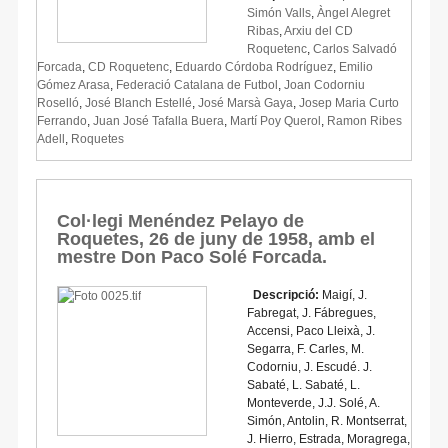
Simón Valls
,
Àngel Alegret
Ribas
,
Arxiu del CD
Roquetenc
,
Carlos Salvadó
Forcada
,
CD Roquetenc
,
Eduardo Córdoba Rodríguez
,
Emilio
Gómez Arasa
,
Federació Catalana de Futbol
,
Joan Codorniu
Roselló
,
José Blanch Estellé
,
José Marsà Gaya
,
Josep Maria Curto
Ferrando
,
Juan José Tafalla Buera
,
Martí Poy Querol
,
Ramon Ribes
Adell
,
Roquetes
Col·legi Menéndez Pelayo de
Roquetes, 26 de juny de 1958, amb el
mestre Don Paco Solé Forcada.
Descripció:
Maigí, J.
Fabregat, J. Fábregues,
Accensi, Paco Lleixà, J.
Segarra, F. Carles, M.
Codorniu, J. Escudé. J.
Sabaté, L. Sabaté, L.
Monteverde, J.J. Solé, A.
Simón, Antolin, R. Montserrat,
J. Hierro, Estrada, Moragrega,