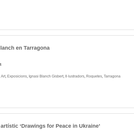
 Blanch en Tarragona
4
,
Art
,
Exposicions
,
Ignasi Blanch Gisbert
,
Il·lustradors
,
Roquetes
,
Tarragona
artístic ‘Drawings for Peace in Ukraine’