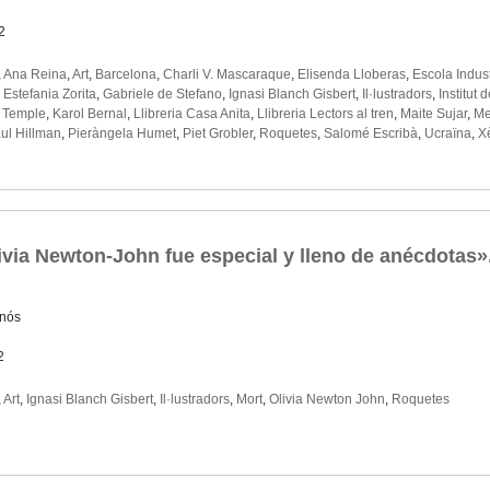
2
,
Ana Reina
,
Art
,
Barcelona
,
Charli V. Mascaraque
,
Elisenda Lloberas
,
Escola Indus
,
Estefania Zorita
,
Gabriele de Stefano
,
Ignasi Blanch Gisbert
,
Il·lustradors
,
Institut 
l Temple
,
Karol Bernal
,
Llibreria Casa Anita
,
Llibreria Lectors al tren
,
Maite Sujar
,
Me
ul Hillman
,
Pieràngela Humet
,
Piet Grobler
,
Roquetes
,
Salomé Escribà
,
Ucraïna
,
X
ivia Newton-John fue especial y lleno de anécdotas»
rnós
2
,
Art
,
Ignasi Blanch Gisbert
,
Il·lustradors
,
Mort
,
Olivia Newton John
,
Roquetes