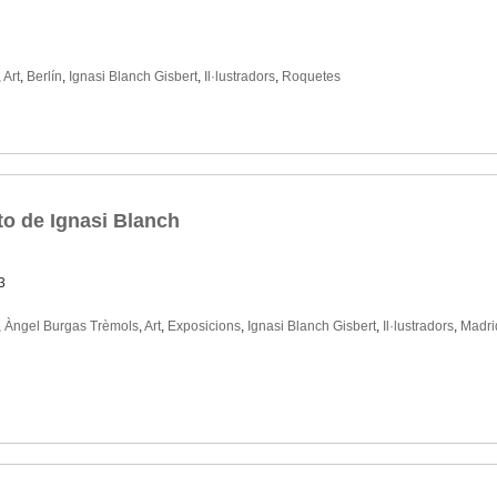
,
Art
,
Berlín
,
Ignasi Blanch Gisbert
,
Il·lustradors
,
Roquetes
cto de Ignasi Blanch
3
,
Àngel Burgas Trèmols
,
Art
,
Exposicions
,
Ignasi Blanch Gisbert
,
Il·lustradors
,
Madri