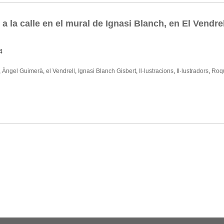
 la calle en el mural de Ignasi Blanch, en El Vendrel
4
,
Àngel Guimerà
,
el Vendrell
,
Ignasi Blanch Gisbert
,
Il·lustracions
,
Il·lustradors
,
Roq