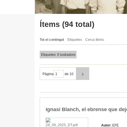
Ítems (94 total)
Tot el contingut
Etiquetes
Cerca ítems.
Etiquetes: Il·lustradors
Pàgina
de 10
Ignasi Blanch, el ebrense que dejó
Autor:
EFE