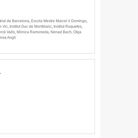
trial de Barcelona
,
Escola Mestre Marcel·lí Domingo
,
de Vic
,
Institut Duc de Montblanc
,
Institut Roquetes
,
rcè Valls
,
Mònica Ramoneda
,
Nenad Bach
,
Olga
ènia Anglí
.