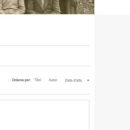
Ordena per:
Títol
Autor
Data d'alta