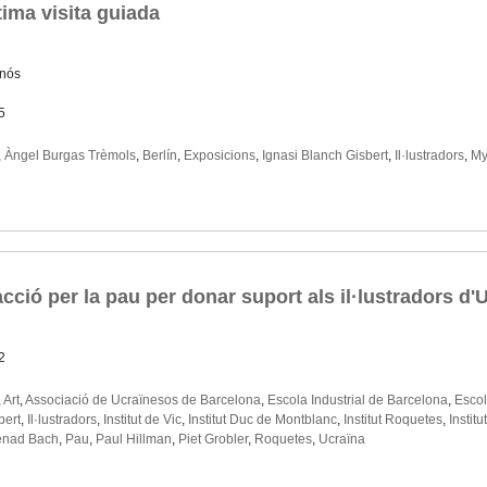
tima visita guiada
rnós
5
,
Àngel Burgas Trèmols
,
Berlín
,
Exposicions
,
Ignasi Blanch Gisbert
,
Il·lustradors
,
My
cció per la pau per donar suport als il·lustradors d'
2
,
Art
,
Associació de Ucraïnesos de Barcelona
,
Escola Industrial de Barcelona
,
Escol
bert
,
Il·lustradors
,
Institut de Vic
,
Institut Duc de Montblanc
,
Institut Roquetes
,
Instit
nad Bach
,
Pau
,
Paul Hillman
,
Piet Grobler
,
Roquetes
,
Ucraïna