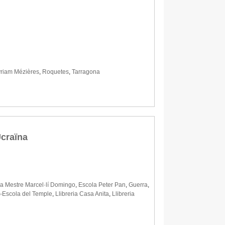
riam Mézières
,
Roquetes
,
Tarragona
Ucraïna
a Mestre Marcel·lí Domingo
,
Escola Peter Pan
,
Guerra
,
ut-Escola del Temple
,
Llibreria Casa Anita
,
Llibreria