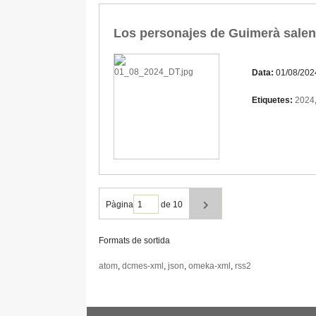
Los personajes de Guimerà salen a
Data:
01/08/202
Etiquetes:
2024
Pàgina
de 10
Formats de sortida
atom
,
dcmes-xml
,
json
,
omeka-xml
,
rss2