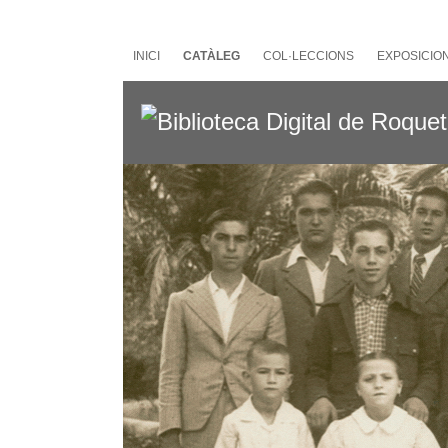
Salta
al
contingut
INICI
CATÀLEG
COL·LECCIONS
EXPOSICIO
principal