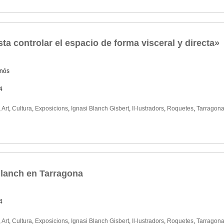
sta controlar el espacio de forma visceral y directa»
rnós
4
,
Art
,
Cultura
,
Exposicions
,
Ignasi Blanch Gisbert
,
Il·lustradors
,
Roquetes
,
Tarragon
 Blanch en Tarragona
4
,
Art
,
Cultura
,
Exposicions
,
Ignasi Blanch Gisbert
,
Il·lustradors
,
Roquetes
,
Tarragon