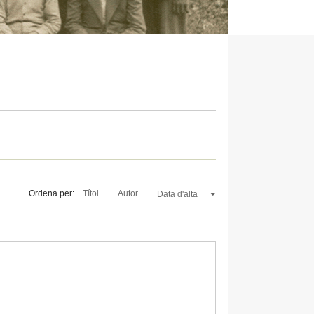
Ordena per:
Títol
Autor
Data d'alta