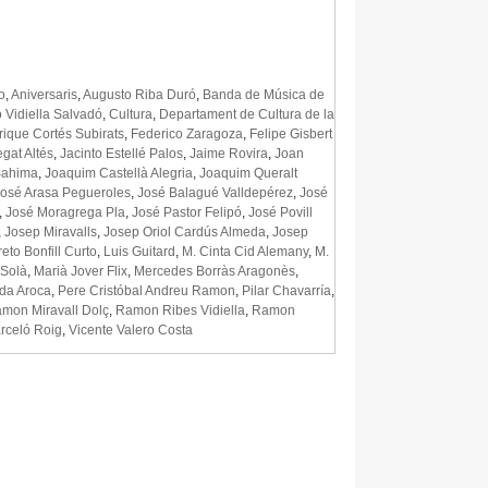
o
,
Aniversaris
,
Augusto Riba Duró
,
Banda de Música de
 Vidiella Salvadó
,
Cultura
,
Departament de Cultura de la
rique Cortés Subirats
,
Federico Zaragoza
,
Felipe Gisbert
gat Altés
,
Jacinto Estellé Palos
,
Jaime Rovira
,
Joan
Bahima
,
Joaquim Castellà Alegria
,
Joaquim Queralt
osé Arasa Pegueroles
,
José Balagué Valldepérez
,
José
,
José Moragrega Pla
,
José Pastor Felipó
,
José Povill
,
Josep Miravalls
,
Josep Oriol Cardús Almeda
,
Josep
eto Bonfill Curto
,
Luis Guitard
,
M. Cinta Cid Alemany
,
M.
 Solà
,
Marià Jover Flix
,
Mercedes Borràs Aragonès
,
da Aroca
,
Pere Cristóbal Andreu Ramon
,
Pilar Chavarría
,
mon Miravall Dolç
,
Ramon Ribes Vidiella
,
Ramon
rceló Roig
,
Vicente Valero Costa