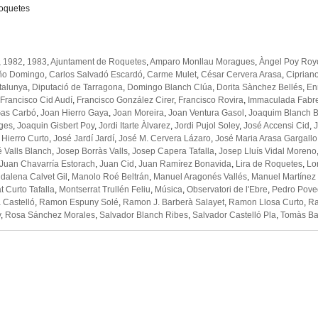
Roquetes
,
1982
,
1983
,
Ajuntament de Roquetes
,
Amparo Monllau Moragues
,
Àngel Poy Roy
iño Domingo
,
Carlos Salvadó Escardó
,
Carme Mulet
,
César Cervera Arasa
,
Cipriano
talunya
,
Diputació de Tarragona
,
Domingo Blanch Clúa
,
Dorita Sànchez Bellés
,
En
Francisco Cid Audí
,
Francisco González Cirer
,
Francisco Rovira
,
Immaculada Fabre
Gas Carbó
,
Joan Hierro Gaya
,
Joan Moreira
,
Joan Ventura Gasol
,
Joaquim Blanch 
iges
,
Joaquin Gisbert Poy
,
Jordi Itarte Àlvarez
,
Jordi Pujol Soley
,
José Accensi Cid
,
J
 Hierro Curto
,
José Jardí Jardí
,
José M. Cervera Lázaro
,
José Maria Arasa Gargallo
 Valls Blanch
,
Josep Borràs Valls
,
Josep Capera Tafalla
,
Josep Lluís Vidal Moreno
Juan Chavarría Estorach
,
Juan Cid
,
Juan Ramírez Bonavida
,
Lira de Roquetes
,
Lor
dalena Calvet Gil
,
Manolo Roé Beltrán
,
Manuel Aragonés Vallés
,
Manuel Martínez
t Curto Tafalla
,
Montserrat Trullén Feliu
,
Música
,
Observatori de l'Ebre
,
Pedro Pove
 Castelló
,
Ramon Espuny Solé
,
Ramon J. Barberà Salayet
,
Ramon Llosa Curto
,
Ra
y
,
Rosa Sánchez Morales
,
Salvador Blanch Ribes
,
Salvador Castelló Pla
,
Tomàs Ba