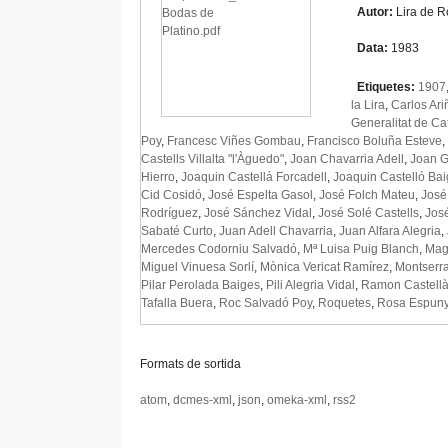
Autor:
Lira de 
Data:
1983
Etiquetes:
1907
la Lira
,
Carlos Ar
Generalitat de Ca
Poy
,
Francesc Viñes Gombau
,
Francisco Boluña Esteve
,
Castells Villalta "l'Àguedo"
,
Joan Chavarria Adell
,
Joan 
Hierro
,
Joaquin Castellá Forcadell
,
Joaquin Castelló Ba
Cid Cosidó
,
José Espelta Gasol
,
José Folch Mateu
,
José
Rodríguez
,
José Sánchez Vidal
,
José Solé Castells
,
José
Sabaté Curto
,
Juan Adell Chavarria
,
Juan Alfara Alegria
,
Mercedes Codorniu Salvadó
,
Mª Luisa Puig Blanch
,
Mag
Miguel Vinuesa Sorlí
,
Mònica Vericat Ramírez
,
Montserra
Pilar Perolada Baiges
,
Pili Alegria Vidal
,
Ramon Castellà
Tafalla Buera
,
Roc Salvadó Poy
,
Roquetes
,
Rosa Espun
Formats de sortida
atom
,
dcmes-xml
,
json
,
omeka-xml
,
rss2