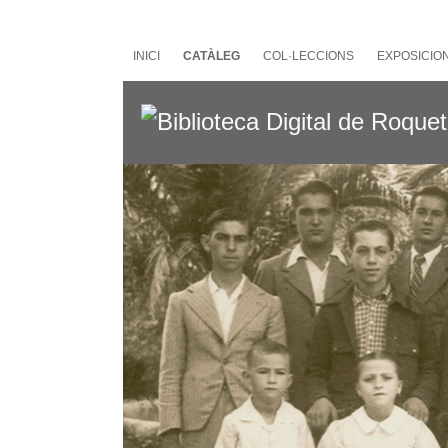
Salta
al
contingut
INICI
CATÀLEG
COL·LECCIONS
EXPOSICIO
principal