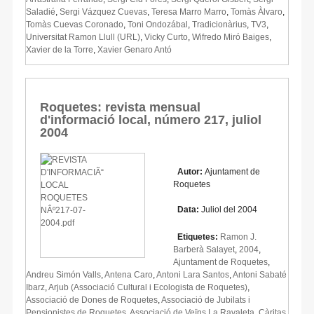
Saladié
,
Sergi Vázquez Cuevas
,
Teresa Marro Marro
,
Tomàs Àlvaro
,
Tomàs Cuevas Coronado
,
Toni Ondozábal
,
Tradicionàrius
,
TV3
,
Universitat Ramon Llull (URL)
,
Vicky Curto
,
Wifredo Miró Baiges
,
Xavier de la Torre
,
Xavier Genaro Antó
Roquetes: revista mensual
d'informació local, número 217, juliol
2004
Autor:
Ajuntament de
Roquetes
Data:
Juliol del 2004
Etiquetes:
Ramon J.
Barberà Salayet
,
2004
,
Ajuntament de Roquetes
,
Andreu Simón Valls
,
Antena Caro
,
Antoni Lara Santos
,
Antoni Sabaté
Ibarz
,
Arjub (Associació Cultural i Ecologista de Roquetes)
,
Associació de Dones de Roquetes
,
Associació de Jubilats i
Pensionistes de Roquetes
,
Associació de Veïns La Ravaleta
,
Càritas
,