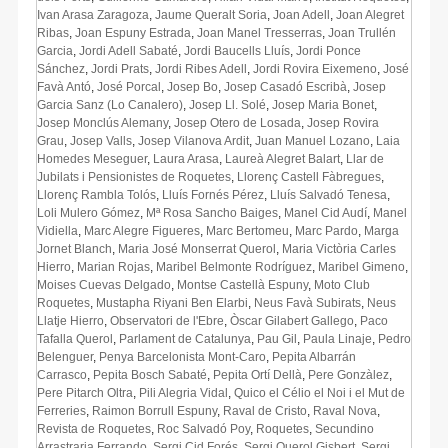
Ivan Arasa Zaragoza
,
Jaume Queralt Soria
,
Joan Adell
,
Joan Alegret
Ribas
,
Joan Espuny Estrada
,
Joan Manel Tresserras
,
Joan Trullén
Garcia
,
Jordi Adell Sabaté
,
Jordi Baucells Lluís
,
Jordi Ponce
Sánchez
,
Jordi Prats
,
Jordi Ribes Adell
,
Jordi Rovira Eixemeno
,
José
Favà Antó
,
José Porcal
,
Josep Bo
,
Josep Casadó Escribà
,
Josep
Garcia Sanz (Lo Canalero)
,
Josep Ll. Solé
,
Josep Maria Bonet
,
Josep Monclús Alemany
,
Josep Otero de Losada
,
Josep Rovira
Grau
,
Josep Valls
,
Josep Vilanova Ardit
,
Juan Manuel Lozano
,
Laia
Homedes Meseguer
,
Laura Arasa
,
Laureà Alegret Balart
,
Llar de
Jubilats i Pensionistes de Roquetes
,
Llorenç Castell Fàbregues
,
Llorenç Rambla Tolós
,
Lluís Fornés Pérez
,
Lluís Salvadó Tenesa
,
Loli Mulero Gómez
,
Mª Rosa Sancho Baiges
,
Manel Cid Audí
,
Manel
Vidiella
,
Marc Alegre Figueres
,
Marc Bertomeu
,
Marc Pardo
,
Marga
Jornet Blanch
,
Maria José Monserrat Querol
,
Maria Victòria Carles
Hierro
,
Marian Rojas
,
Maribel Belmonte Rodríguez
,
Maribel Gimeno
,
Moises Cuevas Delgado
,
Montse Castellà Espuny
,
Moto Club
Roquetes
,
Mustapha Riyani Ben Elarbi
,
Neus Favà Subirats
,
Neus
Llatje Hierro
,
Observatori de l'Ebre
,
Òscar Gilabert Gallego
,
Paco
Tafalla Querol
,
Parlament de Catalunya
,
Pau Gil
,
Paula Linaje
,
Pedro
Belenguer
,
Penya Barcelonista Mont-Caro
,
Pepita Albarrán
Carrasco
,
Pepita Bosch Sabaté
,
Pepita Ortí Dellà
,
Pere Gonzàlez
,
Pere Pitarch Oltra
,
Pili Alegria Vidal
,
Quico el Célio el Noi i el Mut de
Ferreries
,
Raimon Borrull Espuny
,
Raval de Cristo
,
Raval Nova
,
Revista de Roquetes
,
Roc Salvadó Poy
,
Roquetes
,
Secundino
Arrastraria Ferrando
,
Sergi Cid Forés
,
Sergi Querol Gisbert
,
Sergi