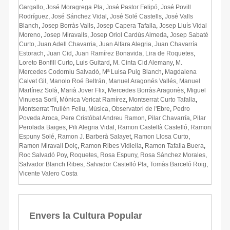
Gargallo
,
José Moragrega Pla
,
José Pastor Felipó
,
José Povill
Rodríguez
,
José Sánchez Vidal
,
José Solé Castells
,
José Valls
Blanch
,
Josep Borràs Valls
,
Josep Capera Tafalla
,
Josep Lluís Vidal
Moreno
,
Josep Miravalls
,
Josep Oriol Cardús Almeda
,
Josep Sabaté
Curto
,
Juan Adell Chavarria
,
Juan Alfara Alegria
,
Juan Chavarría
Estorach
,
Juan Cid
,
Juan Ramírez Bonavida
,
Lira de Roquetes
,
Loreto Bonfill Curto
,
Luis Guitard
,
M. Cinta Cid Alemany
,
M.
Mercedes Codorniu Salvadó
,
Mª Luisa Puig Blanch
,
Magdalena
Calvet Gil
,
Manolo Roé Beltrán
,
Manuel Aragonés Vallés
,
Manuel
Martínez Solà
,
Marià Jover Flix
,
Mercedes Borràs Aragonès
,
Miguel
Vinuesa Sorlí
,
Mònica Vericat Ramírez
,
Montserrat Curto Tafalla
,
Montserrat Trullén Feliu
,
Música
,
Observatori de l'Ebre
,
Pedro
Poveda Aroca
,
Pere Cristóbal Andreu Ramon
,
Pilar Chavarría
,
Pilar
Perolada Baiges
,
Pili Alegria Vidal
,
Ramon Castellà Castelló
,
Ramon
Espuny Solé
,
Ramon J. Barberà Salayet
,
Ramon Llosa Curto
,
Ramon Miravall Dolç
,
Ramon Ribes Vidiella
,
Ramon Tafalla Buera
,
Roc Salvadó Poy
,
Roquetes
,
Rosa Espuny
,
Rosa Sánchez Morales
,
Salvador Blanch Ribes
,
Salvador Castelló Pla
,
Tomàs Barceló Roig
,
Vicente Valero Costa
Envers la Cultura Popular