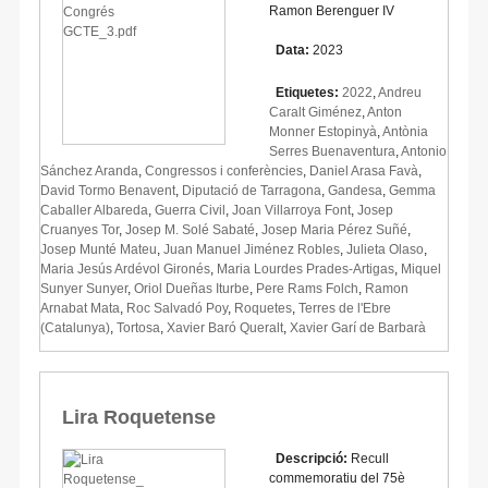
Ramon Berenguer IV
Data:
2023
Etiquetes:
2022
,
Andreu
Caralt Giménez
,
Anton
Monner Estopinyà
,
Antònia
Serres Buenaventura
,
Antonio
Sánchez Aranda
,
Congressos i conferències
,
Daniel Arasa Favà
,
David Tormo Benavent
,
Diputació de Tarragona
,
Gandesa
,
Gemma
Caballer Albareda
,
Guerra Civil
,
Joan Villarroya Font
,
Josep
Cruanyes Tor
,
Josep M. Solé Sabaté
,
Josep Maria Pérez Suñé
,
Josep Munté Mateu
,
Juan Manuel Jiménez Robles
,
Julieta Olaso
,
Maria Jesús Ardévol Gironés
,
Maria Lourdes Prades-Artigas
,
Miquel
Sunyer Sunyer
,
Oriol Dueñas Iturbe
,
Pere Rams Folch
,
Ramon
Arnabat Mata
,
Roc Salvadó Poy
,
Roquetes
,
Terres de l'Ebre
(Catalunya)
,
Tortosa
,
Xavier Baró Queralt
,
Xavier Garí de Barbarà
Lira Roquetense
Descripció:
Recull
commemoratiu del 75è