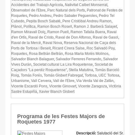
Accidentes del Trabajo Agrícola
,
Nativitat Calbet Monserrat
,
Observatori de l'Ebre
,
Parc Natural dels Ports
,
Patronat de Festes de
Roquetes
,
Pedro Andreu
,
Pedro Sabater Pegueroles
,
Pedro Tel
Cubedo
,
Pepita Bosch Sabaté
,
Pere Cristóbal Andreu Ramon
,
Plànol
,
Política
,
Ramon Bosch Rosell
,
Ramon J. Barberà Salayet
,
Ramon Miravall Dolç
,
Ramon Puell
,
Ramon Tafalla Buera
,
Raval
d'en Ortís
,
Raval de Cristo
,
Raval de Don Alfonso
,
Raval de Gasol
,
Raval de la Mercè
,
Raval Nova
,
Reserva Nacional de Caça dels
Ports de Tortosa i Beseit
,
Ricard Cirera Salse
,
Roc Salvadó Poy
,
Roquetes
,
Rosa Beltrán Beltrán
,
Rosa Maria Molés Molinos
,
Salvador Blanch Balaguer
,
Salvador Ferreres Ferrando
,
Salvador
Vives Durán
,
Societat cultural La Lira Roquetense
,
Societat de
Caçadors "La perdiz Roquetense"
,
Stella Matutina
,
Tomàs Barceló
Roig
,
Tomás Forés
,
Tomás Gisbert Fabregat
,
Tortosa
,
UEC Tortosa
,
Urbanisme
,
Vall Cervera
,
Vall de l'Ebre
,
Via Verda Val de Zafán
,
Vicente Escardó Pons
,
Vicente Ginovart
,
Vicente Zaragoza
,
Victòria
Sastre Estupiñá
,
Xavier Blanch Gisbert
Programa de les Festes Majors de
Roquetes 1977
Descripció:
Salutació del Sr.