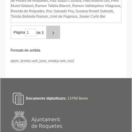
de Festes de Roquetes
,
Pau Suazo Ciurana
,
Pepi Arbona Ortí
,
Pere
Mulet Gilabert
,
Ramon Tafalla Blanch
,
Ramon Valldepérez Vilagrasa
,
Revista de Roquetes
,
Roc Salvadó Poy
,
Susana Rosell Subirats
,
Tomàs Ballesta Ramon
,
Unió de Pagesos
,
Xavier Curto Bel
Pàgina
de 3
Formats de sortida
atom
,
dcmes-xml
,
json
,
omeka-xml
,
rss2
Documents digitalitzats:
13750
ítems