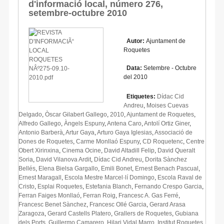
d'informació local, número 276,
setembre-octubre 2010
Autor:
Ajuntament de
Roquetes
Data:
Setembre - Octubre
del 2010
Etiquetes:
Dídac Cid
Andreu
,
Moises Cuevas
Delgado
,
Òscar Gilabert Gallego
,
2010
,
Ajuntament de Roquetes
,
Alfredo Gallego
,
Àngels Espuny
,
Antena Caro
,
Antolí Ortiz Giner
,
Antonio Barberà
,
Artur Gaya
,
Arturo Gaya Iglesias
,
Associació de
Dones de Roquetes
,
Carme Monllaó Espuny
,
CD Roquetenc
,
Centre
Obert Xirinxina
,
Cinema Ocine
,
David Altadill Felip
,
David Queralt
Soria
,
David Vilanova Ardit
,
Dídac Cid Andreu
,
Dorita Sànchez
Bellés
,
Elena Bielsa Gargallo
,
Emili Bonet
,
Ernest Benach Pascual
,
Ernest Maragall
,
Escola Mestre Marcel·lí Domingo
,
Escola Raval de
Cristo
,
Esplai Roquetes
,
Estefania Blanch
,
Fernando Crespo Garcia
,
Ferran Faiges Monllaó
,
Ferran Roig
,
Francesc A. Gas Ferré
,
Francesc Benet Sànchez
,
Francesc Ollé Garcia
,
Gerard Arasa
Zaragoza
,
Gerard Castells Platero
,
Grallers de Roquetes
,
Gubiana
dels Ports
,
Guillermo Camarero
,
Hilari Vidal Marro
,
Institut Roquetes
,