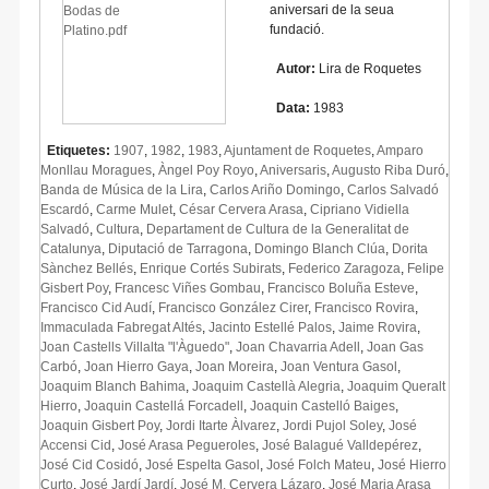
aniversari de la seua
fundació.
Autor:
Lira de Roquetes
Data:
1983
Etiquetes:
1907
,
1982
,
1983
,
Ajuntament de Roquetes
,
Amparo
Monllau Moragues
,
Àngel Poy Royo
,
Aniversaris
,
Augusto Riba Duró
,
Banda de Música de la Lira
,
Carlos Ariño Domingo
,
Carlos Salvadó
Escardó
,
Carme Mulet
,
César Cervera Arasa
,
Cipriano Vidiella
Salvadó
,
Cultura
,
Departament de Cultura de la Generalitat de
Catalunya
,
Diputació de Tarragona
,
Domingo Blanch Clúa
,
Dorita
Sànchez Bellés
,
Enrique Cortés Subirats
,
Federico Zaragoza
,
Felipe
Gisbert Poy
,
Francesc Viñes Gombau
,
Francisco Boluña Esteve
,
Francisco Cid Audí
,
Francisco González Cirer
,
Francisco Rovira
,
Immaculada Fabregat Altés
,
Jacinto Estellé Palos
,
Jaime Rovira
,
Joan Castells Villalta "l'Àguedo"
,
Joan Chavarria Adell
,
Joan Gas
Carbó
,
Joan Hierro Gaya
,
Joan Moreira
,
Joan Ventura Gasol
,
Joaquim Blanch Bahima
,
Joaquim Castellà Alegria
,
Joaquim Queralt
Hierro
,
Joaquin Castellá Forcadell
,
Joaquin Castelló Baiges
,
Joaquin Gisbert Poy
,
Jordi Itarte Àlvarez
,
Jordi Pujol Soley
,
José
Accensi Cid
,
José Arasa Pegueroles
,
José Balagué Valldepérez
,
José Cid Cosidó
,
José Espelta Gasol
,
José Folch Mateu
,
José Hierro
Curto
,
José Jardí Jardí
,
José M. Cervera Lázaro
,
José Maria Arasa