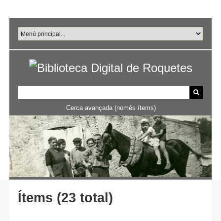
Salta
al
contingut
principal
Cerca avançada (només ítems)
Ítems (23 total)