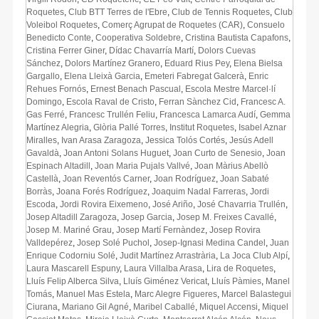
Roquetes
,
Club BTT Terres de l'Ebre
,
Club de Tennis Roquetes
,
Club
Voleibol Roquetes
,
Comerç Agrupat de Roquetes (CAR)
,
Consuelo
Benedicto Conte
,
Cooperativa Soldebre
,
Cristina Bautista Capafons
,
Cristina Ferrer Giner
,
Dídac Chavarría Martí
,
Dolors Cuevas
Sánchez
,
Dolors Martínez Granero
,
Eduard Rius Pey
,
Elena Bielsa
Gargallo
,
Elena Lleixà Garcia
,
Emeteri Fabregat Galcerà
,
Enric
Rehues Fornós
,
Ernest Benach Pascual
,
Escola Mestre Marcel·lí
Domingo
,
Escola Raval de Cristo
,
Ferran Sànchez Cid
,
Francesc A.
Gas Ferré
,
Francesc Trullén Feliu
,
Francesca Lamarca Audí
,
Gemma
Martínez Alegria
,
Glòria Pallé Torres
,
Institut Roquetes
,
Isabel Aznar
Miralles
,
Ivan Arasa Zaragoza
,
Jessica Tolós Cortés
,
Jesús Adell
Gavaldà
,
Joan Antoni Solans Huguet
,
Joan Curto de Senesio
,
Joan
Espinach Altadill
,
Joan Maria Pujals Vallvé
,
Joan Màrius Abellò
Castellà
,
Joan Reventós Carner
,
Joan Rodríguez
,
Joan Sabaté
Borràs
,
Joana Forés Rodríguez
,
Joaquim Nadal Farreras
,
Jordi
Escoda
,
Jordi Rovira Eixemeno
,
José Ariño
,
José Chavarria Trullén
,
Josep Altadill Zaragoza
,
Josep Garcia
,
Josep M. Freixes Cavallé
,
Josep M. Mariné Grau
,
Josep Martí Fernàndez
,
Josep Rovira
Valldepérez
,
Josep Solé Puchol
,
Josep-Ignasi Medina Candel
,
Juan
Enrique Codorniu Solé
,
Judit Martínez Arrastrària
,
La Joca Club Alpí
,
Laura Mascarell Espuny
,
Laura Villalba Arasa
,
Lira de Roquetes
,
Lluís Felip Alberca Silva
,
Lluís Giménez Vericat
,
Lluís Pàmies
,
Manel
Tomás
,
Manuel Mas Estela
,
Marc Alegre Figueres
,
Marcel Balastegui
Ciurana
,
Mariano Gil Agné
,
Maribel Caballé
,
Miquel Accensi
,
Miquel