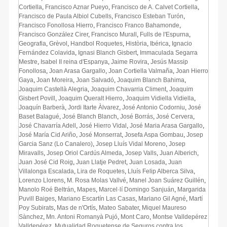
Cortiella
,
Francisco Aznar Pueyo
,
Francisco de A. Calvet Cortiella
,
Francisco de Paula Albiol Cubells
,
Francisco Esteban Turón
,
Francisco Fonollosa Hierro
,
Francisco Franco Bahamonde​​
,
Francisco González Cirer
,
Francisco Murall
,
Fulls de l'Espurna
,
Geografia
,
Grèvol
,
Handbol Roquetes
,
Història
,
Ibérica
,
Ignacio
Fernández Colavida
,
Ignasi Blanch Gisbert
,
Immaculada Segarra
Mestre
,
Isabel II reina d'Espanya
,
Jaime Rovira
,
Jesús Massip
Fonollosa
,
Joan Arasa Gargallo
,
Joan Cortiella Valmaña
,
Joan Hierro
Gaya
,
Joan Moreira
,
Joan Salvadó
,
Joaquim Blanch Bahima
,
Joaquim Castellà Alegria
,
Joaquim Chavarria Climent
,
Joaquim
Gisbert Povill
,
Joaquim Queralt Hierro
,
Joaquim Vidiella Vidiella
,
Joaquín Barberà
,
Jordi Itarte Àlvarez
,
José Antonio Codorniu
,
José
Baset Balagué
,
José Blanch Blanch
,
José Borrás
,
José Cervera
,
José Chavarría Adell
,
José Hierro Vidal
,
José Maria Arasa Gargallo
,
José María Cid Ariño
,
José Monserrat
,
Josefa Aspa Gombau
,
Josep
Garcia Sanz (Lo Canalero)
,
Josep Lluís Vidal Moreno
,
Josep
Miravalls
,
Josep Oriol Cardús Almeda
,
Josep Valls
,
Juan Alberich
,
Juan José Cid Roig
,
Juan Llatje Pedret
,
Juan Losada
,
Juan
Villalonga Escalada
,
Lira de Roquetes
,
Lluís Felip Alberca Silva
,
Lorenzo Llorens
,
M. Rosa Molas Vallvé
,
Manel Joan Suárez Guillén
,
Manolo Roé Beltrán
,
Mapes
,
Marcel·lí Domingo Sanjuán
,
Margarida
Puvill Baiges
,
Mariano Escartín Las Casas
,
Mariano Gil Agné
,
Martí
Poy Subirats
,
Mas de n'Ortís
,
Mateo Sabater
,
Miquel Maureso
Sànchez
,
Mn. Antoni Romanyà Pujó
,
Mont Caro
,
Montse Valldepérez
Valldepérez
,
Mutualidad Roquetense de Seguros contra los