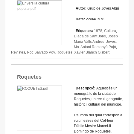
Autor:
Grup de Joves Algú
Data:
22/04/1978
Etiquetes:
1978
,
Cultura
,
Diada de Sant Jordi
,
Josep
María Valls Andreu
,
Joves
,
Mn. Antoni Romanyà Pujó
,
Revistes
,
Roc Salvadó Poy
,
Roquetes
,
Xavier Blanch Gisbert
Roquetes
Descripció:
Aquest és un
monogràfic de la ciutat de
Roquetes, un recull geogràfic,
històric i cultural del municipi.
L'autoria del qual correspon a
vuit mestres del Col·legi
Públic Mestre Marcel·lí
Domingo de Roquetes.