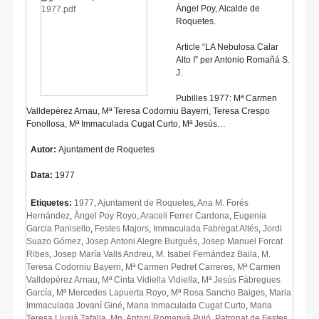
Àngel Poy, Alcalde de
Roquetes.
Article “LA Nebulosa Calar
Alto I” per Antonio Romañá S.
J.
Pubilles 1977: Mª Carmen
Valldepérez Arnau, Mª Teresa Codorniu Bayerri, Teresa Crespo
Fonollosa, Mª Immaculada Cugat Curto, Mª Jesús…
Autor:
Ajuntament de Roquetes
Data:
1977
Etiquetes:
1977
,
Ajuntament de Roquetes
,
Ana M. Forés
Hernández
,
Àngel Poy Royo
,
Araceli Ferrer Cardona
,
Eugenia
Garcia Panisello
,
Festes Majors
,
Immaculada Fabregat Altés
,
Jordi
Suazo Gómez
,
Josep Antoni Alegre Burgués
,
Josep Manuel Forcat
Ribes
,
Josep María Valls Andreu
,
M. Isabel Fernández Baila
,
M.
Teresa Codorniu Bayerri
,
Mª Carmen Pedret Carreres
,
Mª Carmen
Valldepérez Arnau
,
Mª Cinta Vidiella Vidiella
,
Mª Jesús Fàbregues
García
,
Mª Mercedes Lapuerta Royo
,
Mª Rosa Sancho Baiges
,
Maria
Immaculada Jovaní Giné
,
Maria Inmaculada Cugat Curto
,
Maria
Teresa Llusià Tafalla
,
Mn. Antoni Romanyà Pujó
,
Patronat de Festes