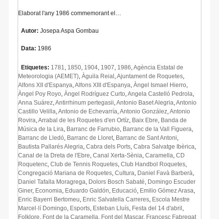
Elaborat l'any 1986 commemorant el…
Autor:
Josepa Aspa Gombau
Data:
1986
Etiquetes:
1781
,
1850
,
1904
,
1907
,
1986
,
Agència Estatal de
Meteorologia (AEMET)
,
Àguila Reial
,
Ajuntament de Roquetes
,
Alfons XII d'Espanya
,
Alfons XIII d'Espanya
,
Àngel Ismael Hierro
,
Àngel Poy Royo
,
Àngel Rodríguez Curto
,
Angela Castelló Pedrola
,
Anna Suárez
,
Antirrhinum pertegasii
,
Antonio Baset Alegria
,
Antonio
Castillo Velilla
,
Antonio de Echevarría
,
Antonio González
,
Antonio
Rovira
,
Arrabal de les Roquetes d'en Ortíz
,
Baix Ebre
,
Banda de
Música de la Lira
,
Barranc de Farrubio
,
Barranc de la Vall Figuera
,
Barranc de Lledó
,
Barranc de Lloret
,
Barranc de Sant Antoni
,
Bautista Pallarés Alegria
,
Cabra dels Ports
,
Cabra Salvatge Ibèrica
,
Canal de la Dreta de l'Ebre
,
Canal Xerta-Sènia
,
Caramella
,
CD
Roquetenc
,
Club de Tennis Roquetes
,
Club Handbol Roquetes
,
Congregació Mariana de Roquetes
,
Cultura
,
Daniel Favà Barberà
,
Daniel Tafalla Moragrega
,
Dolors Bosch Sabaté
,
Domingo Escuder
Giner
,
Economia
,
Eduardo Galdón
,
Educació
,
Emilio Gómez Arasa
,
Enric Bayerri Bertomeu
,
Enric Salvatella Carreres
,
Escola Mestre
Marcel·lí Domingo
,
Esports
,
Esteban Lluís
,
Festa del 14 d'abril
,
Folklore
,
Font de la Caramella
,
Font del Mascar
,
Francesc Fabregat