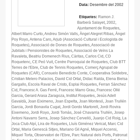
Data:
Desembre del 2002
Etiquetes:
Ramon J.
Barberà Salayet
,
2002
,
Ajuntament de Roquetes
,
Albert Marro Curto
,
Andreu Simón Valls
,
Àngel Alegret Ribas
,
Àngel
Poy Royo
,
Antena Caro
,
Arjub (Associació Cultural i Ecologista de
Roquetes)
,
Associació de Dones de Roquetes
,
Associació de
Jubilats i Pensionistes de Roquetes
,
Associació de Veïns La
Ravaleta
,
Beatriu Domenech Rius
,
Càritas
,
Carlos Cid
,
CD
Roquetenc
,
CE Peó Vuit
,
Centre Parroquial de Roquetes
,
Club BTT
Terres de l'Ebre
,
Club de Tennis Roquetes
,
Comerç Agrupat de
Roquetes (CAR)
,
Consuelo Benedicto Conte
,
Cooperativa Soldebre
,
Cristian Melero Palacios
,
David Cid Ortal
,
Didac Ralda
,
Elena Bielsa
Gargallo
,
Escola Raval de Cristo
,
Esplai Roquetes
,
Ferran Sànchez
Cid
,
Francesc A. Gas Ferré
,
Francesc Marro Grau
,
Francesc Ollé
Garcia
,
Gerard Arasa Zaragoza
,
Institut Roquetes
,
Jesús Adell
Gavaldà
,
Joan Eiximeno
,
Joan Espelta
,
Joan Montesó
,
Joan Trullén
Garcia
,
Jordi Bonavila Cugat
,
Jordi Gordo Martorell
,
Jordi Rovira
Eixemeno
,
Jordi Royo
,
Jordi Tomàs
,
José Chavarria Trullén
,
Josep
Antoni Navarro Serra
,
Josep Sánchez Cervelló
,
Juanjo Cid Roig
,
La
Joca Club Alpí
,
Lira de Roquetes
,
Lluís Giménez Vericat
,
Marc Cid
Ortal
,
Maria Genescà Sitjes
,
Mariano Gil Agné
,
Miquel Accensi
,
Miquel Torta
,
Observatori de l'Ebre
,
Parc Natural dels Ports
,
Patronat