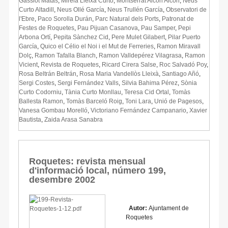
Gassiot Matas
,
Mireia Lleixà Curto
,
Montserrat Alcón Alcón
,
Neus
Curto Altadill
,
Neus Ollé García
,
Neus Trullén García
,
Observatori de
l'Ebre
,
Paco Sorolla Durán
,
Parc Natural dels Ports
,
Patronat de
Festes de Roquetes
,
Pau Pijuan Casanova
,
Pau Samper
,
Pepi
Arbona Ortí
,
Pepita Sànchez Cid
,
Pere Mulet Gilabert
,
Pilar Puerto
García
,
Quico el Célio el Noi i el Mut de Ferreries
,
Ramon Miravall
Dolç
,
Ramon Tafalla Blanch
,
Ramon Valldepérez Vilagrasa
,
Ramon
Vicient
,
Revista de Roquetes
,
Ricard Cirera Salse
,
Roc Salvadó Poy
,
Rosa Beltrán Beltrán
,
Rosa Maria Vandellòs Lleixà
,
Santiago Añó
,
Sergi Costes
,
Sergi Fernández Valls
,
Silvia Bahima Pérez
,
Sònia
Curto Codorniu
,
Tània Curto Monllau
,
Teresa Cid Ortal
,
Tomàs
Ballesta Ramon
,
Tomàs Barceló Roig
,
Toni Lara
,
Unió de Pagesos
,
Vanesa Gombau Morelló
,
Victoriano Fernández Campanario
,
Xavier
Bautista
,
Zaida Arasa Sanabra
Roquetes: revista mensual
d'informació local, número 199,
desembre 2002
Autor:
Ajuntament de
Roquetes