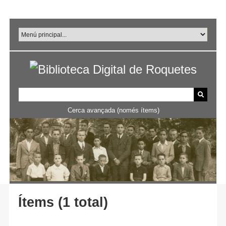
Salta
al
contingut
principal
Cerca avançada (només ítems)
Ítems (1 total)