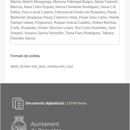
Marina Melich Moragrega
,
Mariona Fabregat Baiges
,
Marta Fadurdo
Mencia
,
Nara Cidre Ropals
,
Nerea Clemente Rodríguez
,
Núria Cid
Fabra
,
Paco Lleixà Capera
,
Patronat de Festes de Roquetes
,
Paula
Barberán Zaragoza
,
Paula Codorniu Vidal
,
Paula Grau Calvo
,
Pepita
Sampé Salaet
,
Programes
,
Raquel Gràcia Castells
,
Robert Monllau
Curto
,
Roquetes
,
Roser Sànchez López
,
Rut Curto Homedes
,
Sant
Gregori
,
Susana Garcia Panisello
,
Tània Faus Rodríguez
,
Tatiana
Paredes Garcia
Formats de sortida
atom
,
dcmes-xml
,
json
,
omeka-xml
,
rss2
Documents digitalitzats:
13749
ítems