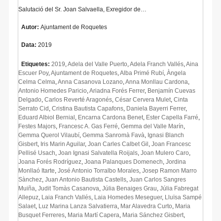
Salutació del Sr. Joan Salvaella, Exregidor de…
Autor:
Ajuntament de Roquetes
Data:
2019
Etiquetes:
2019
,
Adela del Valle Puerto
,
Adela Franch Vallés
,
Aina
Escuer Poy
,
Ajuntament de Roquetes
,
Alba Primé Rubí
,
Àngela
Celma Celma
,
Anna Casanova Lozano
,
Anna Monllau Cardona
,
Antonio Homedes Paricio
,
Ariadna Forés Ferrer
,
Benjamín Cuevas
Delgado
,
Carlos Reverté Aragonés
,
César Cervera Mulet
,
Cinta
Serrato Cid
,
Cristina Bautista Capafons
,
Daniela Bayerri Ferrer
,
Eduard Albiol Bernial
,
Encarna Cardona Benet
,
Ester Capella Farré
,
Festes Majors
,
Francesc A. Gas Ferré
,
Gemma del Valle Marín
,
Gemma Querol Vilaubí
,
Gemma Sanromà Favà
,
Ignasi Blanch
Gisbert
,
Iris Marin Aguilar
,
Joan Carles Calbet Gil
,
Joan Francesc
Pellisé Usach
,
Joan Ignasi Salvatella Roijals
,
Joan Mulero Caro
,
Joana Forés Rodríguez
,
Joana Palanques Domenech
,
Jordina
Monllaó Itarte
,
José Antonio Torralbo Morales
,
Josep Ramon Marro
Sànchez
,
Juan Antonio Bautista Castells
,
Juan Carlos Sangres
Muiña
,
Judit Tomàs Casanova
,
Júlia Benaiges Grau
,
Júlia Fabregat
Allepuz
,
Laia Franch Vallés
,
Laia Homedes Meseguer
,
Lluïsa Sampé
Salaet
,
Luz Marina Lanza Salvatierra
,
Mar Alavedra Curto
,
Maria
Busquet Ferreres
,
Maria Martí Capera
,
Maria Sánchez Gisbert
,