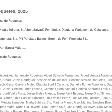
quetes, 2025
ne de Roquetes.
idat a l'ofrena, Sr. Albert Salvadó Fernàndez, Diputat al Parlament de Catalunya.
regonera, Sra. Pili Perolada Baiges, Gerent de Forn Perolada S.L.
 Ivan Garcia Maigí,…
nt de Roquetes
isbert
,
Ajuntament de Roquetes
,
Albert Salvadó Fernández
,
Albert Ventura Agramu
o
,
Arnau Garcia Rodríguez
,
Associació de Jubilats i Pensionistes de Roquetes
,
Biel
osch
,
César Cervera Mulet
,
Clàudia Bonfill Culache
,
Daniella Forner Fonollosa
,
Dav
é Garcia
,
Gemma Forés Escoda
,
Gemma Querol Vilaubí
,
Gemma Sanromà Favà
,
G
ia
,
Jordi Valls Fusté
,
Josep Bielsa Allepuz
,
Josep Favà Espuny
,
Josep Grau Simón
,
so Blanch
,
Júlia Gasulla Sánchez
,
Júlia Vallés Pérez
,
Laia Melero Lacarcel
,
Laia Su
 Mencia Benaiges
,
Marta Subirats Cid
,
Martina Franco Also
,
Martina Sánchez Bosc
gues Mañé
,
Núria Cid Reverté
,
Ona Beltran Solé
,
Ona Rodríguez Alves
,
Oriol Masd
 Perolada Baiges
,
Programes
,
Roquetes
,
Roser Sànchez López
,
Ruslanas Sustaus