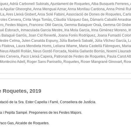
ríguez
,
Adrià Carbonell Subirats
,
Ajuntament de Roquetes
,
Alba Busquets Ferreres
,
a Aguilar Gheorghe
,
Anna Mengual Aznar
,
Anna Monllau Cardona
,
Anna Primé Ru
PLa
,
Ares Lleixà Gisbert
,
Aroa Solé Fatsini
,
Associació de Dones de Roquetes
,
Carl
roles Cervera
,
Cinta Vega Tomàs
,
Clàudia Vàzquez Gas
,
Dàmaris Caballé Arrastrar
ero
,
Festes Majors
,
Francesc Ollé Garcia
,
Gemma Balaguer Oraà
,
Gemma Gil Gisbe
gué Estorach
,
Inmaculada Garcia Mestre
,
Iria Mola Garcia
,
Irina Giménez Moreno
,
I
a Balagué Garrós
,
Joan Cid Reverté
,
Joana Forés Rodríguez
,
Joana Fumadó Colo
Mestre Celma
,
Julen Canalda Espuny
,
Júlia Barberà Sabaté
,
Júlia Vílchez García
,
L
 Filatova
,
Laura Mendieta Homs
,
Leliana Wiame
,
Maria Castellà Fàbregues
,
Maria
Neus Altadill Rollán
,
Neus Gordó Forcada
,
Noèlia Gallardo Borràs
,
Noemí Llaurad
les Cervera
,
Paco Lleixà Capera
,
Patronat de Festes de Roquetes
,
Paula Carot Alt
Montecino Adell
,
Roger Sans Panisello
,
Roquetes
,
Roser Mangrané Ginovart
,
Ros
e Roquetes, 2019
tació de la Sra. Ester Capella i Farré, Consellera de Justícia.
sa i Pepita Sampé. Pregoneres de les Festes Majors.
 Paco Gas, Alcalde de Roquetes.