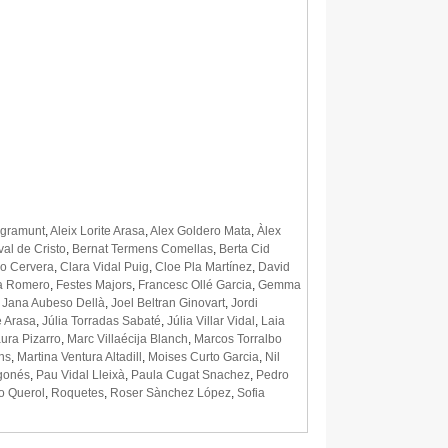
Agramunt
,
Aleix Lorite Arasa
,
Alex Goldero Mata
,
Àlex
al de Cristo
,
Bernat Termens Comellas
,
Berta Cid
ro Cervera
,
Clara Vidal Puig
,
Cloe Pla Martínez
,
David
a Romero
,
Festes Majors
,
Francesc Ollé Garcia
,
Gemma
,
Jana Aubeso Dellà
,
Joel Beltran Ginovart
,
Jordi
 Arasa
,
Júlia Torradas Sabaté
,
Júlia Villar Vidal
,
Laia
ura Pizarro
,
Marc Villaécija Blanch
,
Marcos Torralbo
ns
,
Martina Ventura Altadill
,
Moises Curto Garcia
,
Nil
gonés
,
Pau Vidal Lleixà
,
Paula Cugat Snachez
,
Pedro
o Querol
,
Roquetes
,
Roser Sànchez López
,
Sofia