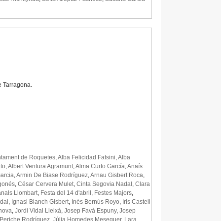
de Tarragona.
ntament de Roquetes
,
Alba Felicidad Fatsini
,
Alba
to
,
Albert Ventura Agramunt
,
Alma Curto García
,
Anaís
arcia
,
Armin De Biase Rodríguez
,
Arnau Gisbert Roca
,
agonés
,
César Cervera Mulet
,
Cinta Segovia Nadal
,
Clara
nals Llombart
,
Festa del 14 d'abril
,
Festes Majors
,
dal
,
Ignasi Blanch Gisbert
,
Inés Bernús Royo
,
Iris Castell
nova
,
Jordi Vidal Lleixà
,
Josep Favà Espuny
,
Josep
 Periche Rodríguez
,
Júlia Homedes Meseguer
,
Lara