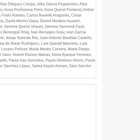
Alba Diéguez Crespo
,
Alba Garcia Pegueroles
,
Alba
bí
,
Anna Pruñonosa Peris
,
Anna Querol Fontanet
,
Antoni
a Forés Ramiro
,
Carlos Reverté Aragonés
,
César
ia
,
David Merino Gaya
,
Desiré Montero Auxach
,
rt
,
Gemma Querol Vilaubí
,
Gemma Sanromà Favà
,
ris Berengué Roig
,
Ivan Benaiges Grau
,
Ivan Garcia
mé
,
Josep Subirats Rel
,
Juan Antonio Bautista Castells
,
aia de Biase Rodríguez
,
Laia Queralt Maureso
,
Laia
 Lozano Pellicer
,
Marta Mestre Cervera
,
Marta Parejo
ó Sans
,
Noemí Ramon Malràs
,
Núria Ejarque Ferreres
,
adill
,
Paula Gas Gonzalvo
,
Paula Giménez Hierro
,
Paula
er Sànchez López
,
Salwa Kejairi Amrani
,
Sara Sancho