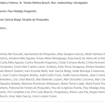
idat a l'ofrena, Sr. Tomàs Molina Bosch, físic, meteoròleg i divulgador.
goner, Pau Hidalgo Aragonés.
 Ivan Garcia Maigí, Alcalde de Roquetes.
 Sisco…
inhoa Ber Escudé
,
Ajuntament de Roquetes
,
Alba Sangres Garcia
,
Albert Ventura 
aricio
,
Ariadna Altés Aguilar
,
Arnau Albiol Moragrega
,
Associació de Veïns de la Rav
,
Carla Altés Aguilar
,
Carlos Reverté Aragonés
,
César Cervera Mulet
,
Chloe Alcover
 Fernández
,
Dulce Mar Caloto López
,
Eclipsis
,
Eder Roca Zaragoza
,
Emma Sanabr
asi Blanch Gisbert
,
Ivan Escoda Martí
,
Ivan Garcia Maigí
,
Ivette Borrega Casanova
l
,
Juan Carlos Sangres Muiña
,
Judit Cañís Comí
,
Judith Garcia Abella
,
Júlia Cosme
Monedero
,
Lluc José Blanch
,
Mar Ballesté Lozano
,
Mar González Lacueva
,
Marc Sa
Bajador Batalla
,
Mariona Rumense Velásquez
,
Marta Torres Llatje
,
Martí Perez Po
arberà
,
Patronat de Festes de Roquetes
,
Pau de la Iglesia Puerta
,
Pau Hidalgo Ara
rillo
,
Pol Centelles Cid
,
Pol Curto Blanch
,
Programes
,
René Lara Pla
,
Roger Hierr
 Bosch
,
Unai Valls Garcia
,
Uxío Lozano Calvo