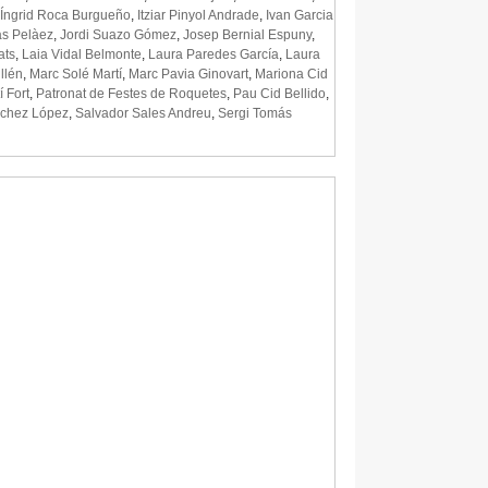
Íngrid Roca Burgueño
,
Itziar Pinyol Andrade
,
Ivan Garcia
s Pelàez
,
Jordi Suazo Gómez
,
Josep Bernial Espuny
,
ats
,
Laia Vidal Belmonte
,
Laura Paredes García
,
Laura
llén
,
Marc Solé Martí
,
Marc Pavia Ginovart
,
Mariona Cid
í Fort
,
Patronat de Festes de Roquetes
,
Pau Cid Bellido
,
chez López
,
Salvador Sales Andreu
,
Sergi Tomás