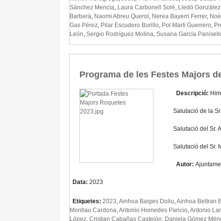
Sánchez Mencia
,
Laura Carbonell Solé
,
Lledó González
Barberà
,
Naomi Abreu Querol
,
Nerea Bayerri Ferrer
,
Noèl
Gas Pérez
,
Pilar Escudero Burillo
,
Pol Martí Guerrero
,
Pr
León
,
Sergio Rodríguez Molina
,
Susana Garcia Panisell
Programa de les Festes Majors d
Descripció:
Him
Salutació de la Sr
Salutació del Sr. 
Salutació del Sr.
Autor:
Ajuntame
Data:
2023
Etiquetes:
2023
,
Ainhoa Baiges Doliu
,
Ainhoa Beltran B
Monllau Cardona
,
Antonio Homedes Paricio
,
Antonio La
López
,
Cristian Cabañas Castejón
,
Daniela Gómez Mén