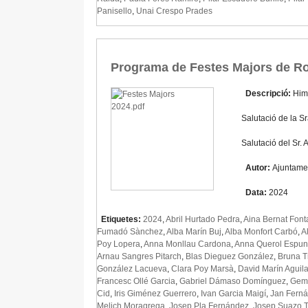
Panisello
,
Unai Crespo Prades
Programa de Festes Majors de Ro
Descripció:
Him
Salutació de la Sr
Salutació del Sr.
Autor:
Ajuntame
Data:
2024
Etiquetes:
2024
,
Abril Hurtado Pedra
,
Aina Bernat Font
Fumadó Sànchez
,
Alba Marín Buj
,
Alba Monfort Carbó
,
A
Poy Lopera
,
Anna Monllau Cardona
,
Anna Querol Espun
Arnau Sangres Pitarch
,
Blas Dieguez González
,
Bruna T
González Lacueva
,
Clara Poy Marsà
,
David Marín Aguila
Francesc Ollé Garcia
,
Gabriel Dámaso Domínguez
,
Gemm
Cid
,
Iris Giménez Guerrero
,
Ivan Garcia Maigí
,
Jan Ferná
Melich Moragrega
,
Josep Pla Fernández
,
Josep Suazo 