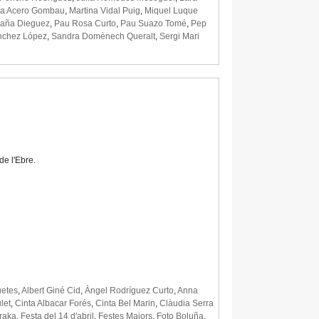
na Acero Gombau
,
Martina Vidal Puig
,
Miquel Luque
maña Dieguez
,
Pau Rosa Curto
,
Pau Suazo Tomé
,
Pep
nchez López
,
Sandra Domènech Queralt
,
Sergi Mari
de l'Ebre.
uetes
,
Albert Giné Cid
,
Àngel Rodríguez Curto
,
Anna
let
,
Cinta Albacar Forés
,
Cinta Bel Marin
,
Clàudia Serra
raka
,
Festa del 14 d'abril
,
Festes Majors
,
Foto Boluña
,