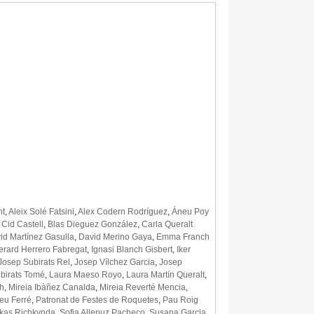
nt
,
Aleix Solé Fatsini
,
Alex Codern Rodríguez
,
Àneu Poy
 Cid Castell
,
Blas Dieguez González
,
Carla Queralt
id Martínez Gasulla
,
David Merino Gaya
,
Emma Franch
erard Herrero Fabregat
,
Ignasi Blanch Gisbert
,
Iker
Josep Subirats Rel
,
Josep Vílchez Garcia
,
Josep
birats Tomé
,
Laura Maeso Royo
,
Laura Martín Queralt
,
h
,
Mireia Ibàñez Canalda
,
Mireia Reverté Mencia
,
eu Ferré
,
Patronat de Festes de Roquetes
,
Pau Roig
kas Richkynda
,
Sofia Allepuz Pacheco
,
Susana Garcia