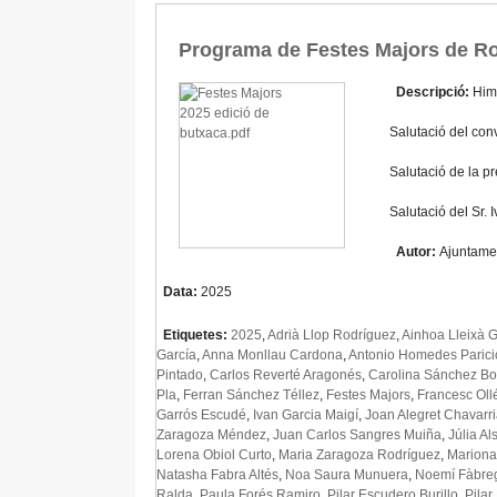
Programa de Festes Majors de Ro
Descripció:
Him
Salutació del conv
Salutació de la p
Salutació del Sr.
Autor:
Ajuntame
Data:
2025
Etiquetes:
2025
,
Adrià Llop Rodríguez
,
Ainhoa Lleixà G
García
,
Anna Monllau Cardona
,
Antonio Homedes Parici
Pintado
,
Carlos Reverté Aragonés
,
Carolina Sánchez B
Pla
,
Ferran Sánchez Téllez
,
Festes Majors
,
Francesc Oll
Garrós Escudé
,
Ivan Garcia Maigí
,
Joan Alegret Chavarr
Zaragoza Méndez
,
Juan Carlos Sangres Muiña
,
Júlia Al
Lorena Obiol Curto
,
Maria Zaragoza Rodríguez
,
Mariona
Natasha Fabra Altés
,
Noa Saura Munuera
,
Noemí Fàbre
Ralda
,
Paula Forés Ramiro
,
Pilar Escudero Burillo
,
Pilar