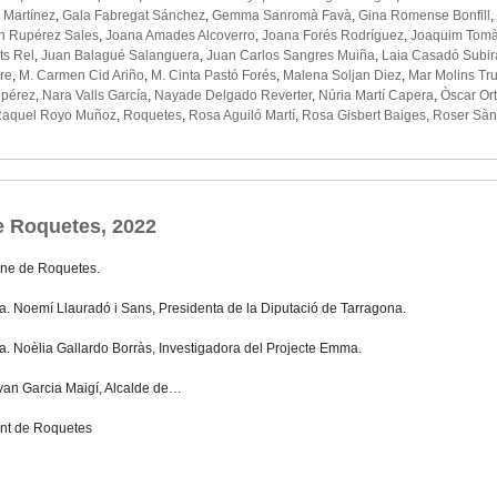
a Martínez
,
Gala Fabregat Sánchez
,
Gemma Sanromà Favà
,
Gina Romense Bonfill
,
n Rupérez Sales
,
Joana Amades Alcoverro
,
Joana Forés Rodríguez
,
Joaquim Tomà
ts Rel
,
Juan Balagué Salanguera
,
Juan Carlos Sangres Muiña
,
Laia Casadó Subir
re
,
M. Carmen Cid Ariño
,
M. Cinta Pastó Forés
,
Malena Soljan Diez
,
Mar Molins Tru
epérez
,
Nara Valls García
,
Nayade Delgado Reverter
,
Núria Martí Capera
,
Òscar Ort
aquel Royo Muñoz
,
Roquetes
,
Rosa Aguiló Martí
,
Rosa Gisbert Baiges
,
Roser Sàn
e Roquetes, 2022
ne de Roquetes.
ra. Noemí Llauradó i Sans, Presidenta de la Diputació de Tarragona.
ra. Noèlia Gallardo Borràs, Investigadora del Projecte Emma.
 Ivan Garcia Maigí, Alcalde de…
nt de Roquetes