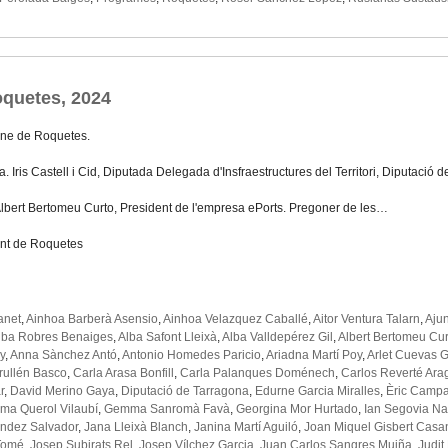
quetes, 2024
ne de Roquetes.
a. Iris Castell i Cid, Diputada Delegada d'Insfraestructures del Territori, Diputació 
 Albert Bertomeu Curto, President de l'empresa ePorts. Pregoner de les…
nt de Roquetes
anet
,
Ainhoa Barberà Asensio
,
Ainhoa Velazquez Caballé
,
Aitor Ventura Talarn
,
Aju
lba Robres Benaiges
,
Alba Safont Lleixà
,
Alba Valldepérez Gil
,
Albert Bertomeu Cur
y
,
Anna Sànchez Antó
,
Antonio Homedes Paricio
,
Ariadna Martí Poy
,
Arlet Cuevas G
rullén Basco
,
Carla Arasa Bonfill
,
Carla Palanques Doménech
,
Carlos Reverté Ar
r
,
David Merino Gaya
,
Diputació de Tarragona
,
Edurne Garcia Miralles
,
Èric Campa
a Querol Vilaubí
,
Gemma Sanromà Favà
,
Georgina Mor Hurtado
,
Ian Segovia Na
ndez Salvador
,
Jana Lleixà Blanch
,
Janina Martí Aguiló
,
Joan Miquel Gisbert Casa
Tomé
,
Josep Subirats Rel
,
Josep Vílchez Garcia
,
Juan Carlos Sangres Muiña
,
Judit