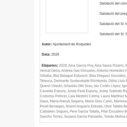
Salutació del conv
Salutació del pre
Salutació del Sr.
Salutació del Sr.
Autor:
Ajuntament de Roquetes
Data:
2026
Etiquetes:
2026
,
Aina Garcia Poy
,
Aina Saura Pizarro
,
A
Vericat Geira
,
Andrea Gas Gonzalvo
,
Antonio Homedes P
Villalba
,
Blai Balagué Estorach
,
Blas Dieguez González
Teleuca
,
Deimante Sustauskaite Richkynda
,
Dèlia Lluís
Querol Vilaubí
,
Griselda Ollé Grau
,
Ian Cortés López
,
Ign
Canalda Espuny
,
Josep Favà Espuny
,
Josep Subirats Re
Codorniu Pellicer
,
Laia Mestres Celma
,
Laura Martínez 
Gaya
,
Maria Alanyà Segarra
,
Maria Grau Calvo
,
Mariona 
Povill Benaiges
,
Noemí Anguera Estrada
,
Oriol Tafalla B
Caballero Sogues
,
Pere Garcia Tafalla
,
Pilar Escudero Bu
Sancho Torres
,
Susana Garcia Panisello
,
Tomàs Molina