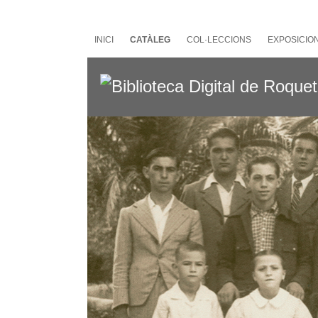
Salta
al
contingut
INICI
CATÀLEG
COL·LECCIONS
EXPOSICIO
principal