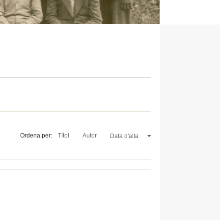
Ordena per:
Títol
Autor
Data d'alta