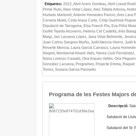
Etiquetes:
2022
,
Abril Acero Gombau
,
Abril Llavat Rod
Primé Rubí
,
Aleix Vidal López
,
Alex Tafalla Arbona
,
Andre
Hurtado Martorell
,
Antonio Homedes Paricio
,
Ares Lara 
Cervera Mulet
,
Cinta Arasa Curto
,
Cinta Guelnisà Pegue
Diputació de Tarragona
,
Elsa Franch Pla
,
Eva Piñol Mul
Guifré Tejeda Alcoverro
,
Helena Cid Castellà
,
Inés Bala
Maigí
,
Jan Lacueva López
,
Jana Vidal Belmonte
,
Jessic
Juan Carlos Sangres Muiña
,
Judit Atencia Hierro
,
Judit 
Reverté Mencia
,
Laura García Carrasco
,
Laura Homedes
Alegret
,
Montserrat Amaré Valls
,
Nerea Lluís Fernández
,
Núria Lorenzo Casadó
,
Ona Arques Vallés
,
Ona Peguero
González Lacueva
,
Programes
,
Projecte Emma
,
Raquel 
Torres
,
Susana Garcia Panisello
Programa de les Festes Majors d
Descripció:
Salu
Salutació de Lluï
Salutació del Sr.