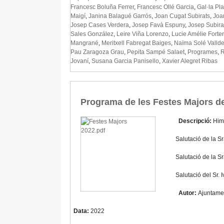
Francesc Boluña Ferrer
,
Francesc Ollé Garcia
,
Gal·la Pl
Maigí
,
Janina Balagué Garrós
,
Joan Cugat Subirats
,
Joa
Josep Cases Verdera
,
Josep Favà Espuny
,
Josep Subira
Sales González
,
Leire Viña Lorenzo
,
Lucie Amélie Forter
Mangrané
,
Meritxell Fabregat Baiges
,
Naïma Solé Valld
Pau Zaragoza Grau
,
Pepita Sampé Salaet
,
Programes
,
R
Jovaní
,
Susana Garcia Panisello
,
Xavier Alegret Ribas
Programa de les Festes Majors d
Descripció:
Him
Salutació de la S
Salutació de la S
Salutació del Sr.
Autor:
Ajuntame
Data:
2022