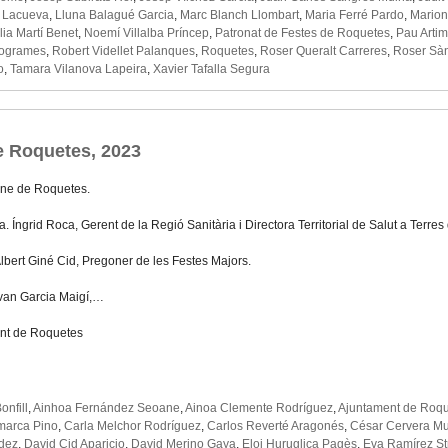
 Lacueva
,
Lluna Balagué Garcia
,
Marc Blanch Llombart
,
Maria Ferré Pardo
,
Mario
ia Martí Benet
,
Noemí Villalba Príncep
,
Patronat de Festes de Roquetes
,
Pau Arti
ogrames
,
Robert Videllet Palanques
,
Roquetes
,
Roser Queralt Carreres
,
Roser Sà
o
,
Tamara Vilanova Lapeira
,
Xavier Tafalla Segura
e Roquetes, 2023
ne de Roquetes.
a. Íngrid Roca, Gerent de la Regió Sanitària i Directora Territorial de Salut a Terres 
Albert Giné Cid, Pregoner de les Festes Majors.
 Ivan Garcia Maigí,…
nt de Roquetes
onfill
,
Ainhoa Fernández Seoane
,
Ainoa Clemente Rodríguez
,
Ajuntament de Roq
marca Pino
,
Carla Melchor Rodríguez
,
Carlos Reverté Aragonés
,
César Cervera Mu
dez
,
David Cid Aparicio
,
David Merino Gaya
,
Eloi Huruglica Pagès
,
Eva Ramírez St