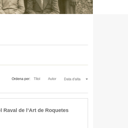
Ordena per:
Títol
Autor
Data d'alta
el Raval de l’Art de Roquetes