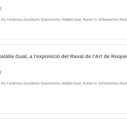
2
,
Art
,
Ceràmica
,
Escultures
,
Exposicions
,
Natàlia Gual
,
Rainer G. Schumacher
,
Raval
Natàlia Gual, a l'exposició del Raval de l'Art de Roqu
2
,
Art
,
Ceràmica
,
Escultures
,
Exposicions
,
Natàlia Gual
,
Rainer G. Schumacher
,
Raval