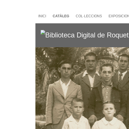
Salta
al
contingut
INICI
CATÀLEG
COL·LECCIONS
EXPOSICIO
principal