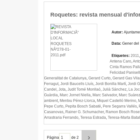
Roquetes: revista mensual d'info
Autor:
Ajuntame
Data:
Gener del
Etiquetes:
2011
Antena Caro
,
Anto
Cinta Ramos Pall
Felicidad Panisel
Generalitat de Catalunya
,
Gerard Curto
,
Gerard Gas Vil
Ferragut
,
Jordi Baucells Lluís
,
Jordi Bonilla Martí
,
Jordi G
Candel
,
Jota
,
Judit Tomé Monllaó
,
Julià Sánchez
,
La Joc
Guàrdia
,
Marc Jornet Niella
,
Marc Salvador
,
Marc Suàrez
ambient
,
Mentxu Pérez-Llorca
,
Miquel Castelló Merino
,
Pepe Curto
,
Pepita Bosch Sabaté
,
Pere Segarra Vallés
,
Casanovas
,
Rainer G. Schumacher
,
Ramon Bosch Rosel
Arrastraria Ferrando
,
Teresa Estrada
,
Teresa-Marta Batal
Pàgina
de 2