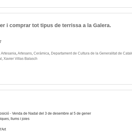
 i comprar tot tipus de terrissa a la Galera.
7
,
Artesania
,
Artesans
,
Ceràmica
,
Departament de Cultura de la Generalitat de Cata
al
,
Xavier Villas Balasch
osició - Venda de Nadal del 3 de desembre al 5 de gener
ques, llums i joies
'Art