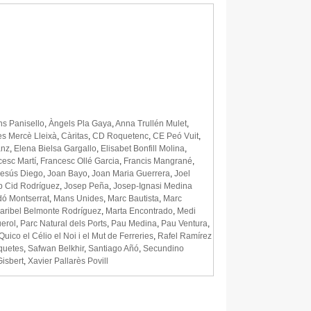
hs Panisello
,
Àngels Pla Gaya
,
Anna Trullén Mulet
,
es Mercè Lleixà
,
Càritas
,
CD Roquetenc
,
CE Peó Vuit
,
anz
,
Elena Bielsa Gargallo
,
Elisabet Bonfill Molina
,
cesc Martí
,
Francesc Ollé Garcia
,
Francis Mangrané
,
Jesús Diego
,
Joan Bayo
,
Joan Maria Guerrera
,
Joel
p Cid Rodríguez
,
Josep Peña
,
Josep-Ignasi Medina
ó Montserrat
,
Mans Unides
,
Marc Bautista
,
Marc
aribel Belmonte Rodríguez
,
Marta Encontrado
,
Medi
uerol
,
Parc Natural dels Ports
,
Pau Medina
,
Pau Ventura
,
Quico el Célio el Noi i el Mut de Ferreries
,
Rafel Ramírez
quetes
,
Safwan Belkhir
,
Santiago Añó
,
Secundino
Gisbert
,
Xavier Pallarès Povill