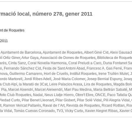
rmació local, número 278, gener 2011
nt de Roquetes
 2011
,
Ajuntament de Barcelona
,
Ajuntament de Roquetes
,
Albert Giné Cid
,
Aleix Gausac
lí Ortiz Giner
,
Artur Gaya
,
Associació de Dones de Roquetes
,
Biblioteca de Roquet
arés
,
Cinta Sanz
,
Coral Novella Harmonia
,
Coral Preludi a Caro
,
Duna Fontanet S
lo
,
Fernando Sánchez Cid
,
Festa de Sant Antoni Abad
,
Francesc A. Gas Ferré
,
Fran
anova
,
Guillermo Camarero
,
Hort de Cruells
,
Institut Roquetes
,
Irene Trullén Mulet
,
ordo Martorell
,
Jordi Ribes Adell
,
José Maria Colomer
,
Josep Bernial Espuny
,
Jose
a Club Alpí
,
la Marató de 3Cat
,
Leire Palacios Arasa
,
Lira de Roquetes
,
Magda Bold
 Pla
,
Marcel Aixendri
,
Marcel Aleixendri
,
Mari Pau Medina
,
Maria Beltrán Sabaté
,
M
Moto Club Roquetes
,
Nadal
,
Neus Llatje Hierro
,
Obre't Ebre
,
ONCE
,
Paco Tafalla Q
Piedad Curto
,
Pilar Benet Lleonart
,
Pilar Gisbert
,
Pilar Solé Vidal
,
Pili Alegria Vidal
,
l
,
Ramon Vericat Pallarés
,
Raval de l' Art
,
Revista de Roquetes
,
Ricard Rotllan
,
Ro
la Vidal
,
Tomàs Cuevas Coronado
,
TV3
,
Vicky Curto
,
Xavier Alegret Ribas
,
Xavier 