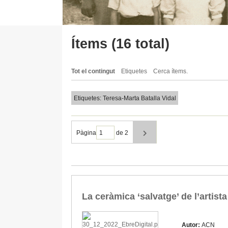
Ítems (16 total)
Tot el contingut
Etiquetes
Cerca ítems.
Etiquetes: Teresa-Marta Batalla Vidal
Pàgina
de 2
La ceràmica ‘salvatge’ de l’artist
Autor:
ACN