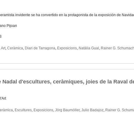
eramista invidente se ha convertido en la protagonista de la exposición de Navidad
ano Pijoan
3
,
Art
,
Ceràmica
,
Diari de Tarragona
,
Exposicions
,
Natàlia Gual
,
Rainer G. Schumach
e Nadal d'escultures, ceràmiques, joies de la Raval de
'Art
eràmica
,
Escultures
,
Exposicions
,
Jörg Baumöller
,
Julio Badajoz
,
Rainer G. Schum