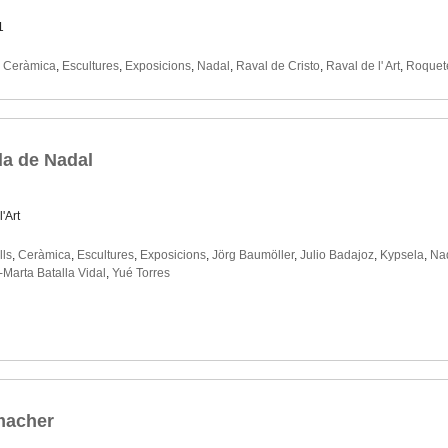
1
,
Ceràmica
,
Escultures
,
Exposicions
,
Nadal
,
Raval de Cristo
,
Raval de l' Art
,
Roquet
da de Nadal
'Art
lls
,
Ceràmica
,
Escultures
,
Exposicions
,
Jörg Baumöller
,
Julio Badajoz
,
Kypsela
,
Na
-Marta Batalla Vidal
,
Yué Torres
hmacher