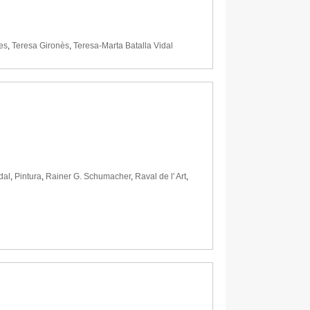
es
,
Teresa Gironès
,
Teresa-Marta Batalla Vidal
dal
,
Pintura
,
Rainer G. Schumacher
,
Raval de l' Art
,