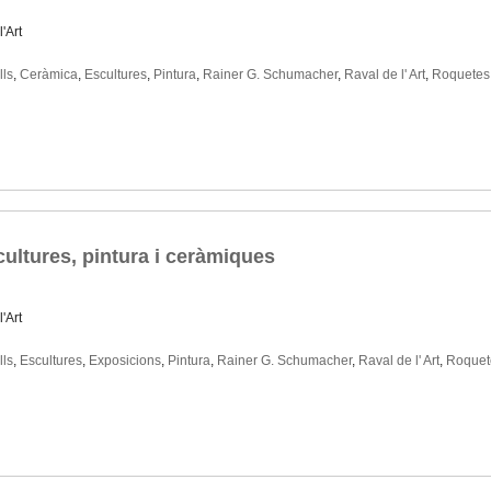
'Art
lls
,
Ceràmica
,
Escultures
,
Pintura
,
Rainer G. Schumacher
,
Raval de l' Art
,
Roquetes
cultures, pintura i ceràmiques
'Art
lls
,
Escultures
,
Exposicions
,
Pintura
,
Rainer G. Schumacher
,
Raval de l' Art
,
Roquet