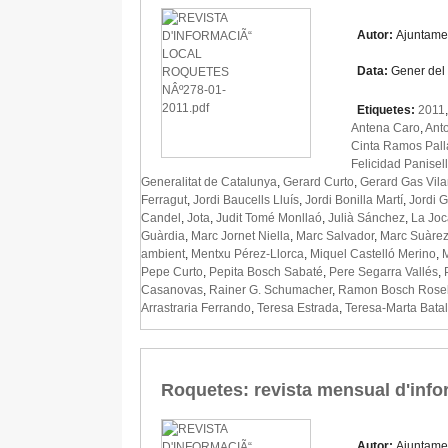
Autor:
Ajuntame
Data:
Gener del
Etiquetes:
2011
Antena Caro
,
Anto
Cinta Ramos Pall
Felicidad Panisel
Generalitat de Catalunya
,
Gerard Curto
,
Gerard Gas Vil
Ferragut
,
Jordi Baucells Lluís
,
Jordi Bonilla Martí
,
Jordi G
Candel
,
Jota
,
Judit Tomé Monllaó
,
Julià Sánchez
,
La Joc
Guàrdia
,
Marc Jornet Niella
,
Marc Salvador
,
Marc Suàrez
ambient
,
Mentxu Pérez-Llorca
,
Miquel Castelló Merino
,
Pepe Curto
,
Pepita Bosch Sabaté
,
Pere Segarra Vallés
,
Casanovas
,
Rainer G. Schumacher
,
Ramon Bosch Rosel
Arrastraria Ferrando
,
Teresa Estrada
,
Teresa-Marta Batal
Roquetes: revista mensual d'info
Autor:
Ajuntame