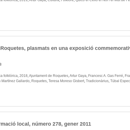
a folklórica
,
2019
,
Artur Gaya
,
Cultura
,
Folklore
,
Quico el Célio el Noi i el Mut de Fe
de Roquetes, plasmats en una exposició commemorati
8
a folklórica
,
2018
,
Ajuntament de Roquetes
,
Artur Gaya
,
Francesc A. Gas Ferré
,
Fra
Martínez Gallardo
,
Roquetes
,
Teresa Moreso Gisbert
,
Tradicionàrius
,
Túbal Espec
rmació local, número 278, gener 2011