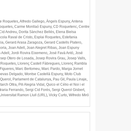
de Roquetes
,
Alfredo Gallego
,
Àngels Espuny
,
Antena
Roquetes
,
Carme Monllaó Espuny
,
CD Roquetenc
,
Centre
Cid Andreu
,
Dorita Sànchez Bellés
,
Elena Bielsa
cola Raval de Cristo
,
Esplai Roquetes
,
Estefania
cia
,
Gerard Arasa Zaragoza
,
Gerard Castells Platero
,
oria
,
Joan Adell
,
Joan Alegret Ribas
,
Joan Espuny
 Adell
,
Jordi Rovira Eixemeno
,
José Favà Antó
,
José
osep Otero de Losada
,
Josep Rovira Grau
,
Josep Valls
,
e Roquetes
,
Llorenç Castell Fàbregues
,
Llorenç Rambla
 Figueres
,
Marc Bertomeu
,
Marc Pardo
,
Marga Jornet
uevas Delgado
,
Montse Castellà Espuny
,
Moto Club
 Querol
,
Parlament de Catalunya
,
Pau Gil
,
Paula Linaje
,
tarch Oltra
,
Pili Alegria Vidal
,
Quico el Célio el Noi i el
traria Ferrando
,
Sergi Cid Forés
,
Sergi Querol Gisbert
,
Universitat Ramon Llull (URL)
,
Vicky Curto
,
Wifredo Miró