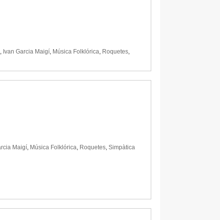
,
Ivan Garcia Maigí
,
Música Folklórica
,
Roquetes
,
rcia Maigí
,
Música Folklórica
,
Roquetes
,
Simpàtica