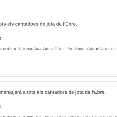
ts els cantadoes de jota de l'Ebre.
9
a folklórica
,
2019
,
Artur Gaya
,
Cultura
,
Folklore
,
Pete Seeger
,
Quico el Célio el Noi 
enatjarà a tots els cantadors de jota de l'Ebre.
9