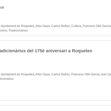
cat
,
Ajuntament de Roquetes
,
Artur Gaya
,
Carlos Núñez
,
Cultura
,
Francesc Ollé Garcia
cions
,
Tradicionàrius
radicionàrius del 175è aniversari a Roquetes
,
Ajuntament de Roquetes
,
Artur Gaya
,
Carlos Núñez
,
Francesc Ollé Garcia
,
Ivan Ga
icionàrius