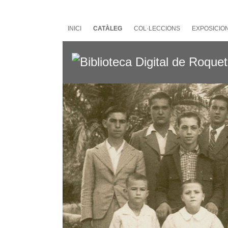
Salta
al
contingut
INICI
CATÀLEG
COL·LECCIONS
EXPOSICIO
principal