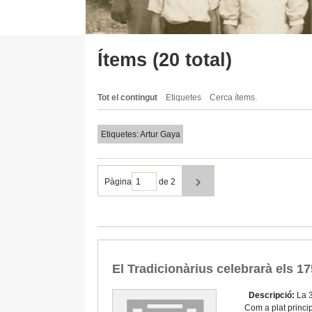
Ítems (20 total)
Tot el contingut
Etiquetes
Cerca ítems.
Etiquetes: Artur Gaya
Pàgina
de 2
El Tradicionàrius celebrarà els 
Descripció:
La 3
Com a plat princi