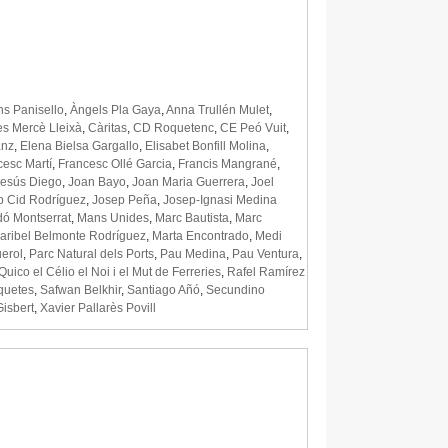
hs Panisello
,
Àngels Pla Gaya
,
Anna Trullén Mulet
,
es Mercè Lleixà
,
Càritas
,
CD Roquetenc
,
CE Peó Vuit
,
anz
,
Elena Bielsa Gargallo
,
Elisabet Bonfill Molina
,
cesc Martí
,
Francesc Ollé Garcia
,
Francis Mangrané
,
Jesús Diego
,
Joan Bayo
,
Joan Maria Guerrera
,
Joel
p Cid Rodríguez
,
Josep Peña
,
Josep-Ignasi Medina
ó Montserrat
,
Mans Unides
,
Marc Bautista
,
Marc
aribel Belmonte Rodríguez
,
Marta Encontrado
,
Medi
uerol
,
Parc Natural dels Ports
,
Pau Medina
,
Pau Ventura
,
Quico el Célio el Noi i el Mut de Ferreries
,
Rafel Ramírez
quetes
,
Safwan Belkhir
,
Santiago Añó
,
Secundino
Gisbert
,
Xavier Pallarès Povill