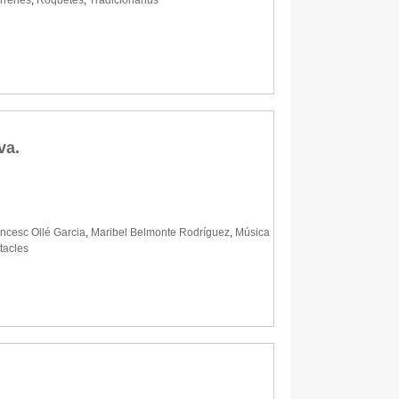
rreries
,
Roquetes
,
Tradicionàrius
va.
ncesc Ollé Garcia
,
Maribel Belmonte Rodríguez
,
Música
tacles