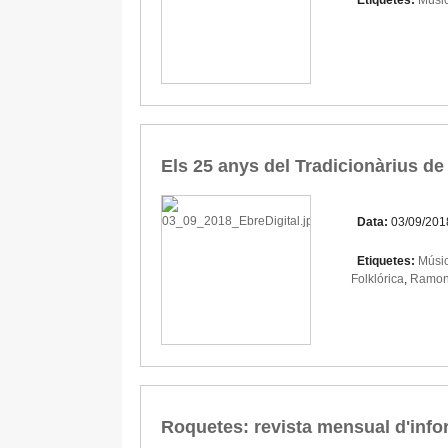
Etiquetes:
Músic
Els 25 anys del Tradicionàrius 
Data:
03/09/201
Etiquetes:
Músic
Folklórica
,
Ramon 
Roquetes: revista mensual d'info