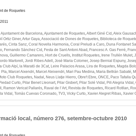
nt de Roquetes
 2011
,
Ajuntament de Barcelona
,
Ajuntament de Roquetes
,
Albert Giné Cid
,
Aleix Gausac
lí Ortiz Giner
,
Artur Gaya
,
Associació de Dones de Roquetes
,
Biblioteca de Roquet
arés
,
Cinta Sanz
,
Coral Novella Harmonia
,
Coral Preludi a Caro
,
Duna Fontanet S
lo
,
Fernando Sánchez Cid
,
Festa de Sant Antoni Abad
,
Francesc A. Gas Ferré
,
Fran
anova
,
Guillermo Camarero
,
Hort de Cruells
,
Institut Roquetes
,
Irene Trullén Mulet
,
ordo Martorell
,
Jordi Ribes Adell
,
José Maria Colomer
,
Josep Bernial Espuny
,
Jose
a Club Alpí
,
la Marató de 3Cat
,
Leire Palacios Arasa
,
Lira de Roquetes
,
Magda Bold
 Pla
,
Marcel Aixendri
,
Marcel Aleixendri
,
Mari Pau Medina
,
Maria Beltrán Sabaté
,
M
Moto Club Roquetes
,
Nadal
,
Neus Llatje Hierro
,
Obre't Ebre
,
ONCE
,
Paco Tafalla Q
Piedad Curto
,
Pilar Benet Lleonart
,
Pilar Gisbert
,
Pilar Solé Vidal
,
Pili Alegria Vidal
,
l
,
Ramon Vericat Pallarés
,
Raval de l' Art
,
Revista de Roquetes
,
Ricard Rotllan
,
Ro
la Vidal
,
Tomàs Cuevas Coronado
,
TV3
,
Vicky Curto
,
Xavier Alegret Ribas
,
Xavier 
rmació local, número 276, setembre-octubre 2010
nt de Roquetes