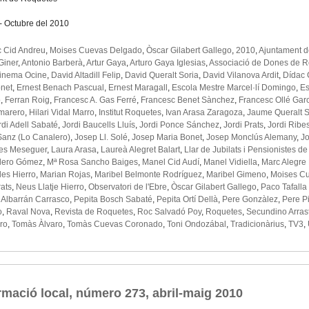
- Octubre del 2010
 Cid Andreu
,
Moises Cuevas Delgado
,
Òscar Gilabert Gallego
,
2010
,
Ajuntament 
 Giner
,
Antonio Barberà
,
Artur Gaya
,
Arturo Gaya Iglesias
,
Associació de Dones de 
inema Ocine
,
David Altadill Felip
,
David Queralt Soria
,
David Vilanova Ardit
,
Dídac 
onet
,
Ernest Benach Pascual
,
Ernest Maragall
,
Escola Mestre Marcel·lí Domingo
,
Es
ó
,
Ferran Roig
,
Francesc A. Gas Ferré
,
Francesc Benet Sànchez
,
Francesc Ollé Gar
marero
,
Hilari Vidal Marro
,
Institut Roquetes
,
Ivan Arasa Zaragoza
,
Jaume Queralt S
rdi Adell Sabaté
,
Jordi Baucells Lluís
,
Jordi Ponce Sánchez
,
Jordi Prats
,
Jordi Ribes
Sanz (Lo Canalero)
,
Josep Ll. Solé
,
Josep Maria Bonet
,
Josep Monclús Alemany
,
J
es Meseguer
,
Laura Arasa
,
Laureà Alegret Balart
,
Llar de Jubilats i Pensionistes d
ulero Gómez
,
Mª Rosa Sancho Baiges
,
Manel Cid Audí
,
Manel Vidiella
,
Marc Alegre
les Hierro
,
Marian Rojas
,
Maribel Belmonte Rodríguez
,
Maribel Gimeno
,
Moises C
ats
,
Neus Llatje Hierro
,
Observatori de l'Ebre
,
Òscar Gilabert Gallego
,
Paco Tafalla
 Albarrán Carrasco
,
Pepita Bosch Sabaté
,
Pepita Ortí Dellà
,
Pere Gonzàlez
,
Pere Pi
o
,
Raval Nova
,
Revista de Roquetes
,
Roc Salvadó Poy
,
Roquetes
,
Secundino Arras
ro
,
Tomàs Àlvaro
,
Tomàs Cuevas Coronado
,
Toni Ondozábal
,
Tradicionàrius
,
TV3
,
rmació local, número 273, abril-maig 2010