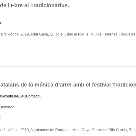
e l'Ebre al Tradicionàrius.
9
a folklórica
,
2019
,
Artur Gaya
,
Quico el Célio el Noi i el Mut de Ferreries
,
Roquetes
talans de la música d’arrel amb el festival Tradicion
ps://youtu.be/1eQBofgscb8
 Domingo
9
a folklórica
,
2019
,
Ajuntament de Roquetes
,
Artur Gaya
,
Francesc Ollé Garcia
,
Roq