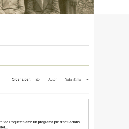
Ordena per:
Títol
Autor
Data d'alta
ciutat de Roquetes amb un programa ple d’actuacions.
r del…