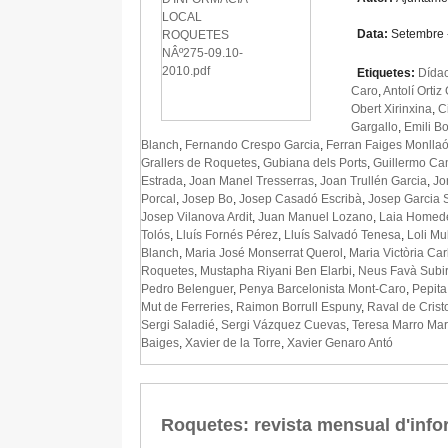
Data:
Setembre 
Etiquetes:
Dídac
Caro
,
Antolí Ortiz
Obert Xirinxina
,
C
Gargallo
,
Emili B
Blanch
,
Fernando Crespo Garcia
,
Ferran Faiges Monlla
Grallers de Roquetes
,
Gubiana dels Ports
,
Guillermo Ca
Estrada
,
Joan Manel Tresserras
,
Joan Trullén Garcia
,
Jo
Porcal
,
Josep Bo
,
Josep Casadó Escribà
,
Josep Garcia 
Josep Vilanova Ardit
,
Juan Manuel Lozano
,
Laia Homed
Tolós
,
Lluís Fornés Pérez
,
Lluís Salvadó Tenesa
,
Loli M
Blanch
,
Maria José Monserrat Querol
,
Maria Victòria Car
Roquetes
,
Mustapha Riyani Ben Elarbi
,
Neus Favà Subir
Pedro Belenguer
,
Penya Barcelonista Mont-Caro
,
Pepita
Mut de Ferreries
,
Raimon Borrull Espuny
,
Raval de Crist
Sergi Saladié
,
Sergi Vázquez Cuevas
,
Teresa Marro Mar
Baiges
,
Xavier de la Torre
,
Xavier Genaro Antó
Roquetes: revista mensual d'info