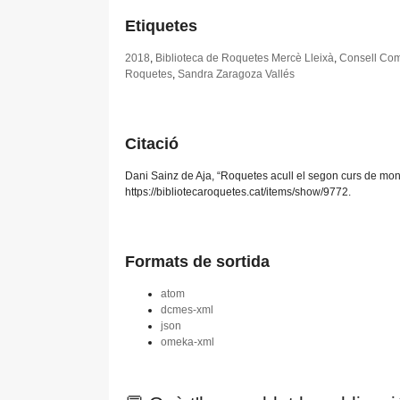
Etiquetes
2018
,
Biblioteca de Roquetes Mercè Lleixà
,
Consell Com
Roquetes
,
Sandra Zaragoza Vallés
Citació
Dani Sainz de Aja, “Roquetes acull el segon curs de moni
https://bibliotecaroquetes.cat/items/show/9772
.
Formats de sortida
atom
dcmes-xml
json
omeka-xml