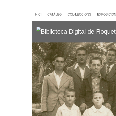
Salta
al
contingut
INICI
CATÀLEG
COL·LECCIONS
EXPOSICIO
principal