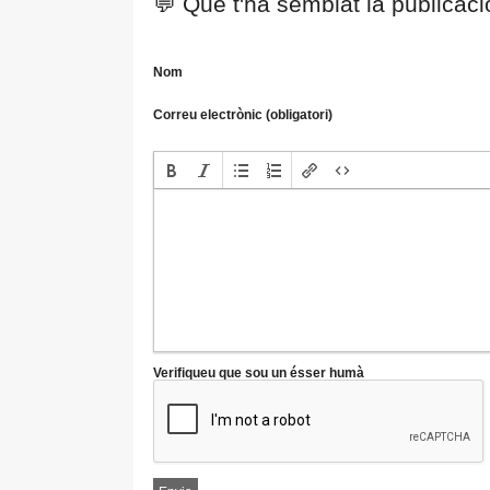
💬 Què t'ha semblat la publicac
Nom
Correu electrònic (obligatori)
Verifiqueu que sou un ésser humà