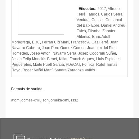
Etiquetes:
2017
,
Alfredo
Ferré Fandos
,
Carlos Serra
Ventura
,
Consell Comarcal
del Baix Ebre
,
Daniel Andreu
Falcó
,
Elisabet Zapater
Alifonso
,
Enric Adell
Moragrega
,
ERC
,
Ferran Cid Martí
,
Francesc A. Gas Ferré
,
Joan
Navarro Cabrera
,
Joan Pere Gómez Comes
,
Joaquim del Pino
Homedes
,
Josep Antoni Navarro Serra
,
Josep Codorniu Suñer
,
Josep Felip Monclús Benet
,
Kilian Franch Arqués
,
Lluís Espinach
Pegueroles
,
Maite Puell García
,
PDeCAT
,
Política
,
Rafel Tomàs
Royo
,
Roger Aviñó Martí
,
Sandra Zaragoza Vallés
Formats de sortida
atom
,
dcmes-xml
,
json
,
omeka-xml
,
rss2