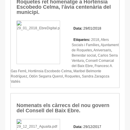
Roquetes ret homenatge a Hortènsia
Escobedo Celma, l'àvia centenària del
municipi.
Data:
29/01/2018
Etiquetes:
2018
,
Afers
Socials i Famílies
,
Ajuntament
de Roquetes
,
Aniversaris
,
Benestar social
,
Carlos Serra
Ventura
,
Consell Comarcal
del Baix Ebre
,
Francesc A.
Gas Ferré
,
Hortènsia Escobedo Celma
,
Maribel Belmonte
Rodríguez
,
Odón Segarra Querol
,
Roquetes
,
Sandra Zaragoza
Vallés
Nomenats els càrrecs del nou govern
del Consell del Baix Ebre.
Data:
29/12/2017