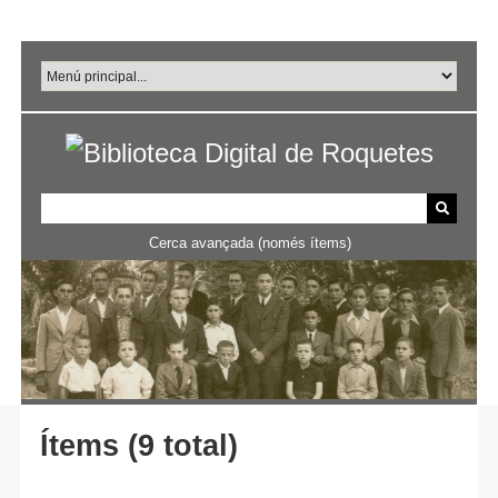
Salta
al
contingut
principal
Cerca avançada (només ítems)
Ítems (9 total)