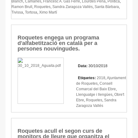
Blanch
,
Camarles
,
Francesc A. Gas Ferré
,
Lourdes Pena
,
Política
,
Ramon Brull
,
Roquetes
,
Sandra Zaragoza Vallés
,
Santa Bàrbara
,
Tivissa
,
Tortosa
,
Ximo Martí
Roquetes engega un programa
d'alfabetització en català per a
persones nouvingudes.
Data:
30/10/2018
Etiquetes:
2018
,
Ajuntament
de Roquetes
,
Consell
Comarcal del Baix Ebre
,
Llenguatge i llengües
,
Obre't
Ebre
,
Roquetes
,
Sandra
Zaragoza Vallés
Roquetes acull el segon curs de
monitors de lleure que organitza el