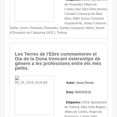
de Roquetes
,
Alfara de
Carles
,
Atur
,
Baix Ebre Innova
,
Consell Comarcal del Baix
Ebre
,
EMD Jesús
,
Formació
ocupacional
,
Josep Codorniu
Suñer
,
Joves
,
l'Ampolla
,
Roquetes
,
Sandra Zaragoza Vallés
,
Servei
d'Ocupació de Catalunya (SOC)
,
Tortosa
Les Terres de l'Ebre commemoren el
Dia de la Dona trencant estereotips de
gènere a les professions entre els més
petits.
Autor:
Anna Ferràs
Data:
06/03/2018
Etiquetes:
2018
,
Ajuntament
de Tortosa
,
Alba Vilàs Baiges
,
Alfara de Carles
,
Ángel de
Francisco
,
Carme Valls
,