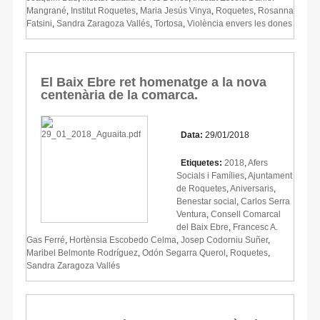
Mangrané
,
Institut Roquetes
,
Maria Jesús Vinya
,
Roquetes
,
Rosanna
Fatsini
,
Sandra Zaragoza Vallés
,
Tortosa
,
Violència envers les dones
El Baix Ebre ret homenatge a la nova
centenària de la comarca.
Data:
29/01/2018
Etiquetes:
2018
,
Afers
Socials i Famílies
,
Ajuntament
de Roquetes
,
Aniversaris
,
Benestar social
,
Carlos Serra
Ventura
,
Consell Comarcal
del Baix Ebre
,
Francesc A.
Gas Ferré
,
Hortènsia Escobedo Celma
,
Josep Codorniu Suñer
,
Maribel Belmonte Rodríguez
,
Odón Segarra Querol
,
Roquetes
,
Sandra Zaragoza Vallés