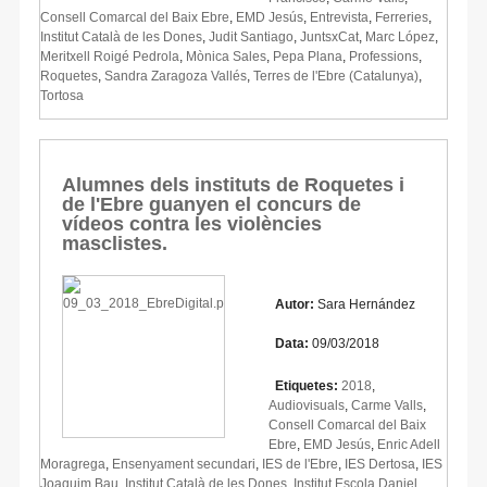
Consell Comarcal del Baix Ebre
,
EMD Jesús
,
Entrevista
,
Ferreries
,
Institut Català de les Dones
,
Judit Santiago
,
JuntsxCat
,
Marc López
,
Meritxell Roigé Pedrola
,
Mònica Sales
,
Pepa Plana
,
Professions
,
Roquetes
,
Sandra Zaragoza Vallés
,
Terres de l'Ebre (Catalunya)
,
Tortosa
Alumnes dels instituts de Roquetes i
de l'Ebre guanyen el concurs de
vídeos contra les violències
masclistes.
Autor:
Sara Hernández
Data:
09/03/2018
Etiquetes:
2018
,
Audiovisuals
,
Carme Valls
,
Consell Comarcal del Baix
Ebre
,
EMD Jesús
,
Enric Adell
Moragrega
,
Ensenyament secundari
,
IES de l'Ebre
,
IES Dertosa
,
IES
Joaquim Bau
,
Institut Català de les Dones
,
Institut Escola Daniel