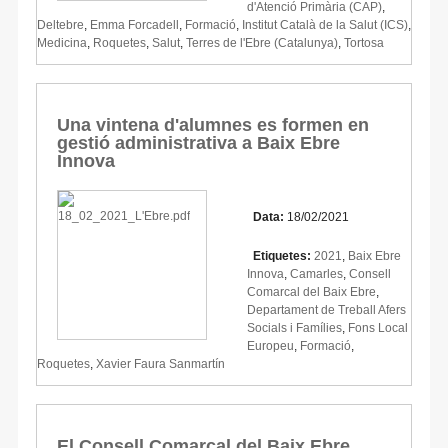
d'Atenció Primària (CAP)
,
Deltebre
,
Emma Forcadell
,
Formació
,
Institut Català de la Salut (ICS)
,
Medicina
,
Roquetes
,
Salut
,
Terres de l'Ebre (Catalunya)
,
Tortosa
Una vintena d'alumnes es formen en
gestió administrativa a Baix Ebre
Innova
Data:
18/02/2021
Etiquetes:
2021
,
Baix Ebre
Innova
,
Camarles
,
Consell
Comarcal del Baix Ebre
,
Departament de Treball Afers
Socials i Famílies
,
Fons Local
Europeu
,
Formació
,
Roquetes
,
Xavier Faura Sanmartín
El Consell Comarcal del Baix Ebre