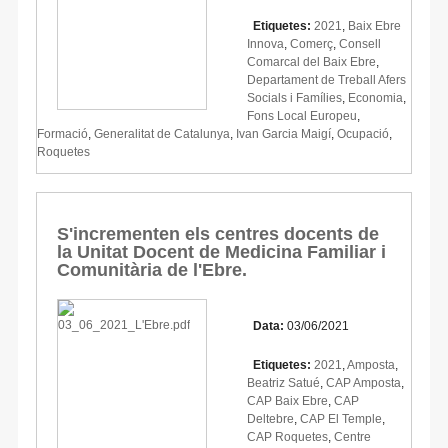
Etiquetes:
2021
,
Baix Ebre
Innova
,
Comerç
,
Consell
Comarcal del Baix Ebre
,
Departament de Treball Afers
Socials i Famílies
,
Economia
,
Fons Local Europeu
,
Formació
,
Generalitat de Catalunya
,
Ivan Garcia Maigí
,
Ocupació
,
Roquetes
S'incrementen els centres docents de
la Unitat Docent de Medicina Familiar i
Comunitària de l'Ebre.
Data:
03/06/2021
Etiquetes:
2021
,
Amposta
,
Beatriz Satué
,
CAP Amposta
,
CAP Baix Ebre
,
CAP
Deltebre
,
CAP El Temple
,
CAP Roquetes
,
Centre