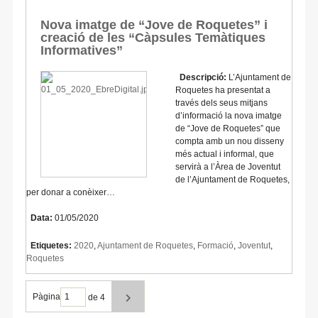
Nova imatge de “Jove de Roquetes” i
creació de les “Càpsules Temàtiques
Informatives”
Descripció:
L’Ajuntament de
Roquetes ha presentat a
través dels seus mitjans
d’informació la nova imatge
de “Jove de Roquetes” que
compta amb un nou disseny
més actual i informal, que
servirà a l’Àrea de Joventut
de l’Ajuntament de Roquetes,
per donar a conèixer…
Data:
01/05/2020
Etiquetes:
2020
,
Ajuntament de Roquetes
,
Formació
,
Joventut
,
Roquetes
Pàgina
de 4