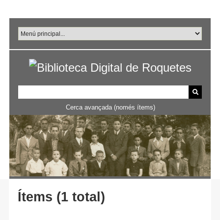
Salta
al
contingut
principal
Cerca avançada (només ítems)
Ítems (1 total)