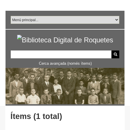
Salta
al
contingut
principal
Cerca avançada (només ítems)
Ítems (1 total)