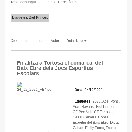
Tot el contingut
Etiquetes
Cerca ítems.
Etiquetes: Biel Príncep
Ordena per:
Títol
Autor
Data d'alta
Finalitza a Tortosa el comarcal del
Baix Ebre dels Jocs Esportius
Escolars
Data:
24/12/2021
Etiquetes:
2021
,
Abel Pons
,
Aran Navarro
,
Biel Príncep
,
CE Peó Vuit
,
CE Tortosa
,
Cèsar Cervera
,
Consell
Esportiu del Baix Ebre
,
Dídac
Gaitan
,
Emily Forés
,
Escacs
,