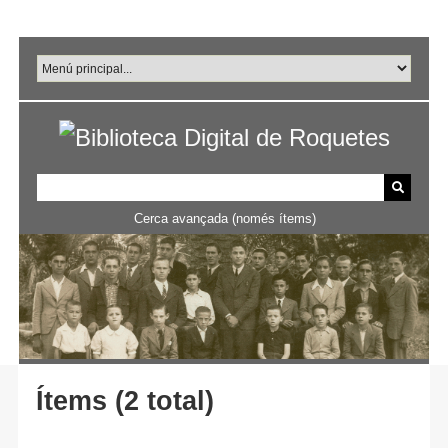
Salta
al
contingut
principal
Cerca avançada (només ítems)
Ítems (2 total)