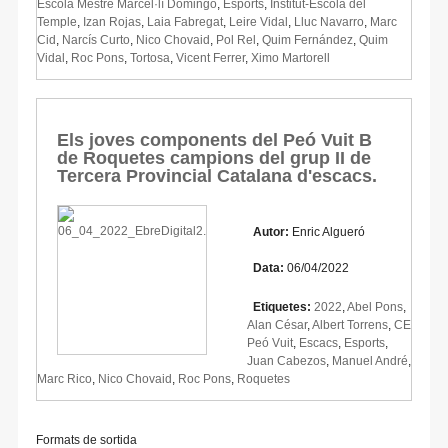
Escola Mestre Marcel·lí Domingo
,
Esports
,
Institut-Escola del
Temple
,
Izan Rojas
,
Laia Fabregat
,
Leire Vidal
,
Lluc Navarro
,
Marc
Cid
,
Narcís Curto
,
Nico Chovaid
,
Pol Rel
,
Quim Fernández
,
Quim
Vidal
,
Roc Pons
,
Tortosa
,
Vicent Ferrer
,
Ximo Martorell
Els joves components del Peó Vuit B
de Roquetes campions del grup II de
Tercera Provincial Catalana d'escacs.
Autor:
Enric Algueró
Data:
06/04/2022
Etiquetes:
2022
,
Abel Pons
,
Alan César
,
Albert Torrens
,
CE
Peó Vuit
,
Escacs
,
Esports
,
Juan Cabezos
,
Manuel André
,
Marc Rico
,
Nico Chovaid
,
Roc Pons
,
Roquetes
Formats de sortida