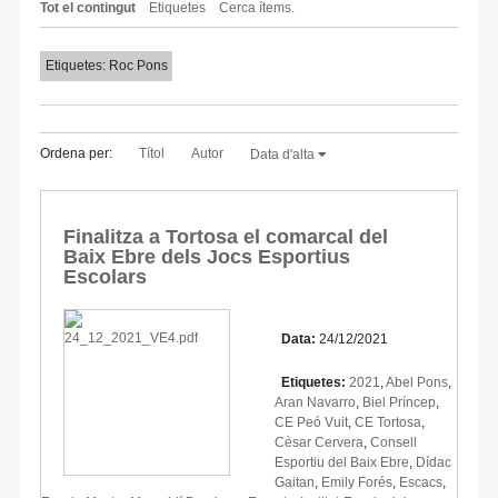
Tot el contingut
Etiquetes
Cerca ítems.
Etiquetes: Roc Pons
Ordena per:
Títol
Autor
Data d'alta
Finalitza a Tortosa el comarcal del
Baix Ebre dels Jocs Esportius
Escolars
Data:
24/12/2021
Etiquetes:
2021
,
Abel Pons
,
Aran Navarro
,
Biel Príncep
,
CE Peó Vuit
,
CE Tortosa
,
Cèsar Cervera
,
Consell
Esportiu del Baix Ebre
,
Dídac
Gaitan
,
Emily Forés
,
Escacs
,