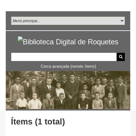
Salta
al
contingut
principal
Cerca avançada (només ítems)
Ítems (1 total)