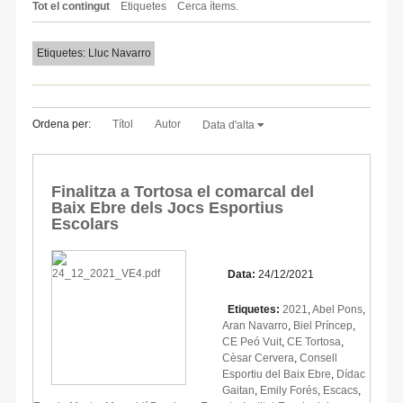
Tot el contingut
Etiquetes
Cerca ítems.
Etiquetes: Lluc Navarro
Ordena per:
Títol
Autor
Data d'alta
Finalitza a Tortosa el comarcal del
Baix Ebre dels Jocs Esportius
Escolars
Data:
24/12/2021
Etiquetes:
2021
,
Abel Pons
,
Aran Navarro
,
Biel Príncep
,
CE Peó Vuit
,
CE Tortosa
,
Cèsar Cervera
,
Consell
Esportiu del Baix Ebre
,
Dídac
Gaitan
,
Emily Forés
,
Escacs
,