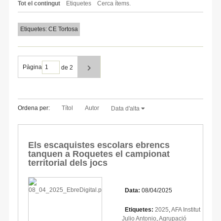
Tot el contingut
Etiquetes
Cerca ítems.
Etiquetes: CE Tortosa
Pàgina
de 2
Ordena per:
Títol
Autor
Data d'alta
Els escaquistes escolars ebrencs
tanquen a Roquetes el campionat
territorial dels jocs
Data:
08/04/2025
Etiquetes:
2025
,
AFA Institut
Julio Antonio
,
Agrupació