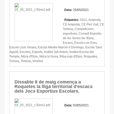
Data:
25/05/2021
Etiquetes:
2021
,
Amposta
,
CE Amposta
,
CE Peó Vuit
,
CE
Tortosa
,
Competicions
esportives
,
Consell Esportiu
de les Terres de l'Ebre
,
Escacs
,
Escola Les Eres
,
Escola Lluís Vinyes
,
Escola Mestre Marcel·lí Domingo
,
Escola Sant
Agustí
,
Escoles
,
Esports
,
Institut Juli Antoni
,
Institut-Escola del
Temple
,
Móra d'Ebre
,
Móra la Nova
,
Riba-roja d'Ebre
,
Roquetes
,
Tivissa
,
Tortosa
,
Vinebre
Dissabte 8 de maig comença a
Roquetes la lliga territorial d'escacs
dels Jocs Esportius Escolars.
Data:
03/05/2021