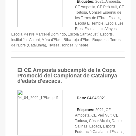
Etiquetes:
2021
,
Amposta
,
CE Amposta
,
CE Peó Vuit
,
CE
Tortosa
,
Consell Esportiu de
les Terres de l'Ebre
,
Escacs
,
Escola El Temple
,
Escola Les
Eres
,
Escola Lluís Vinyes
,
Escola Mestre Marcel·lí Domingo
,
Escola Sant Agustí
,
Esports
,
Institut Juli Antoni
,
Móra d'Ebre
,
Riba-roja d'Ebre
,
Roquetes
,
Terres
de l'Ebre (Catalunya)
,
Tivissa
,
Tortosa
,
Vinebre
El CE Amposta subcampió de la Copa
Promoció del Campionat de Catalunya
d'edats d'escacs.
Data:
04/04/2021
Etiquetes:
2021
,
CE
Amposta
,
CE Peó Vuit
,
CE
Tortosa
,
Cèsar Alcalà
,
Daniel
Salinas
,
Escacs
,
Esports
,
Federació Catalana d'Escacs
,