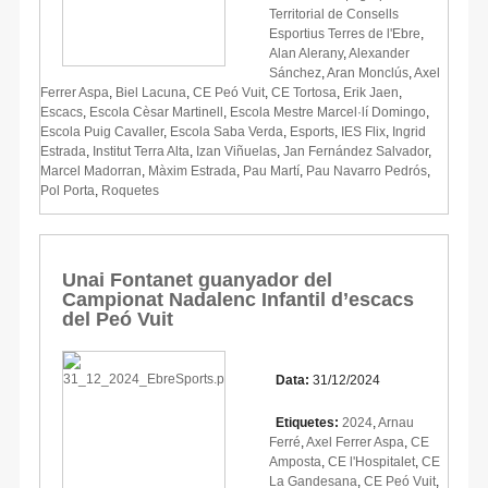
Territorial de Consells
Esportius Terres de l'Ebre
,
Alan Alerany
,
Alexander
Sánchez
,
Aran Monclús
,
Axel
Ferrer Aspa
,
Biel Lacuna
,
CE Peó Vuit
,
CE Tortosa
,
Erik Jaen
,
Escacs
,
Escola Cèsar Martinell
,
Escola Mestre Marcel·lí Domingo
,
Escola Puig Cavaller
,
Escola Saba Verda
,
Esports
,
IES Flix
,
Ingrid
Estrada
,
Institut Terra Alta
,
Izan Viñuelas
,
Jan Fernández Salvador
,
Marcel Madorran
,
Màxim Estrada
,
Pau Martí
,
Pau Navarro Pedrós
,
Pol Porta
,
Roquetes
Unai Fontanet guanyador del
Campionat Nadalenc Infantil d’escacs
del Peó Vuit
Data:
31/12/2024
Etiquetes:
2024
,
Arnau
Ferré
,
Axel Ferrer Aspa
,
CE
Amposta
,
CE l'Hospitalet
,
CE
La Gandesana
,
CE Peó Vuit
,