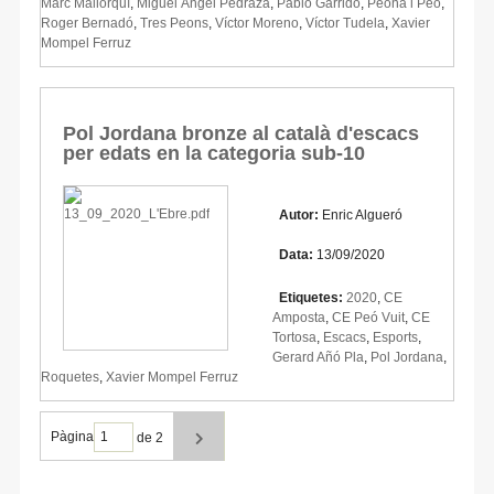
Marc Mallorquí
,
Miguel Ángel Pedraza
,
Pablo Garrido
,
Peona i Peó
,
Roger Bernadó
,
Tres Peons
,
Víctor Moreno
,
Víctor Tudela
,
Xavier
Mompel Ferruz
Pol Jordana bronze al català d'escacs
per edats en la categoria sub-10
Autor:
Enric Algueró
Data:
13/09/2020
Etiquetes:
2020
,
CE
Amposta
,
CE Peó Vuit
,
CE
Tortosa
,
Escacs
,
Esports
,
Gerard Añó Pla
,
Pol Jordana
,
Roquetes
,
Xavier Mompel Ferruz
Pàgina
de 2