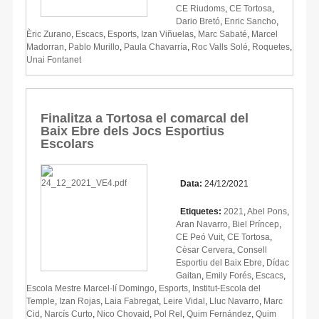
CE Riudoms
,
CE Tortosa
,
Dario Bretó
,
Enric Sancho
,
Èric Zurano
,
Escacs
,
Esports
,
Izan Viñuelas
,
Marc Sabaté
,
Marcel
Madorran
,
Pablo Murillo
,
Paula Chavarría
,
Roc Valls Solé
,
Roquetes
,
Unai Fontanet
Finalitza a Tortosa el comarcal del
Baix Ebre dels Jocs Esportius
Escolars
Data:
24/12/2021
Etiquetes:
2021
,
Abel Pons
,
Aran Navarro
,
Biel Príncep
,
CE Peó Vuit
,
CE Tortosa
,
Cèsar Cervera
,
Consell
Esportiu del Baix Ebre
,
Dídac
Gaitan
,
Emily Forés
,
Escacs
,
Escola Mestre Marcel·lí Domingo
,
Esports
,
Institut-Escola del
Temple
,
Izan Rojas
,
Laia Fabregat
,
Leire Vidal
,
Lluc Navarro
,
Marc
Cid
,
Narcís Curto
,
Nico Chovaid
,
Pol Rel
,
Quim Fernández
,
Quim