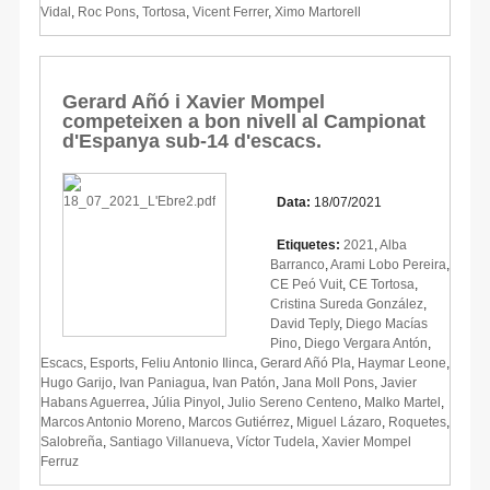
Vidal
,
Roc Pons
,
Tortosa
,
Vicent Ferrer
,
Ximo Martorell
Gerard Añó i Xavier Mompel
competeixen a bon nivell al Campionat
d'Espanya sub-14 d'escacs.
Data:
18/07/2021
Etiquetes:
2021
,
Alba
Barranco
,
Arami Lobo Pereira
,
CE Peó Vuit
,
CE Tortosa
,
Cristina Sureda González
,
David Teply
,
Diego Macías
Pino
,
Diego Vergara Antón
,
Escacs
,
Esports
,
Feliu Antonio Ilinca
,
Gerard Añó Pla
,
Haymar Leone
,
Hugo Garijo
,
Ivan Paniagua
,
Ivan Patón
,
Jana Moll Pons
,
Javier
Habans Aguerrea
,
Júlia Pinyol
,
Julio Sereno Centeno
,
Malko Martel
,
Marcos Antonio Moreno
,
Marcos Gutiérrez
,
Miguel Lázaro
,
Roquetes
,
Salobreña
,
Santiago Villanueva
,
Víctor Tudela
,
Xavier Mompel
Ferruz