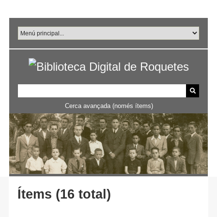
Salta
al
contingut
principal
Cerca avançada (només ítems)
Ítems (16 total)