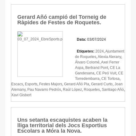
Gerard Añó campió del Torneig de
Ràpides de Festes de Roquetes.
Data:
03/07/2024
Etiquetes:
2024
,
Ajuntament
de Roquetes
,
Alexia Alerany
,
Álvaro Colomé
,
Axel Ferrer
Aspa
,
Bertrand Pont
,
CE La
Gandesana
,
CE Peó Vuit
,
CE
Torredembarra
,
CE Tortosa
,
Escacs
,
Esports
,
Festes Majors
,
Gerard Añó Pla
,
Gerard Curto
,
Joan
Alemany
,
Pau Navarro Pedrós
,
Raúl López
,
Roquetes
,
Santiago Añó
,
Xavi Gisbert
Uns setanta escaquistes acaben la
lliga territorial dels Jocs Esportius
Escolars a Móra la Nova.