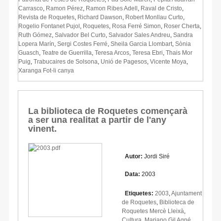
Carrasco
,
Ramon Pérez
,
Ramon Ribes Adell
,
Raval de Cristo
,
Revista de Roquetes
,
Richard Dawson
,
Robert Monllau Curto
,
Rogelio Fontanet Pujol
,
Roquetes
,
Rosa Ferré Simon
,
Roser Cherta
,
Ruth Gómez
,
Salvador Bel Curto
,
Salvador Sales Andreu
,
Sandra
Lopera Marín
,
Sergi Costes Ferré
,
Sheila Garcia Llombart
,
Sònia
Guasch
,
Teatre de Guerrilla
,
Teresa Arcos
,
Teresa Ebri
,
Thais Mor
Puig
,
Trabucaires de Solsona
,
Unió de Pagesos
,
Vicente Moya
,
Xaranga Fot-li canya
La biblioteca de Roquetes començarà
a ser una realitat a partir de l'any
vinent.
Autor:
Jordi Siré
Data:
2003
Etiquetes:
2003
,
Ajuntament
de Roquetes
,
Biblioteca de
Roquetes Mercè Lleixà
,
Cultura
,
Mariano Gil Agné
,