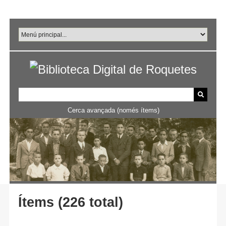
Salta
al
contingut
principal
Cerca avançada (només ítems)
Ítems (226 total)