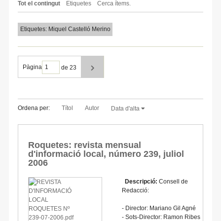
Tot el contingut
Etiquetes
Cerca ítems.
Etiquetes: Miquel Castelló Merino
Pàgina
de 23
Ordena per:
Títol
Autor
Data d'alta
Roquetes: revista mensual
d'informació local, número 239, juliol
2006
Descripció:
Consell de
Redacció:
- Director: Mariano Gil Agné
- Sots-Director: Ramon Ribes