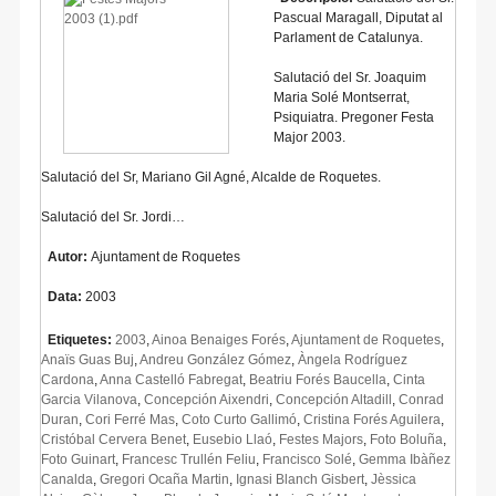
Pascual Maragall, Diputat al
Parlament de Catalunya.
Salutació del Sr. Joaquim
Maria Solé Montserrat,
Psiquiatra. Pregoner Festa
Major 2003.
Salutació del Sr, Mariano Gil Agné, Alcalde de Roquetes.
Salutació del Sr. Jordi…
Autor:
Ajuntament de Roquetes
Data:
2003
Etiquetes:
2003
,
Ainoa Benaiges Forés
,
Ajuntament de Roquetes
,
Anaïs Guas Buj
,
Andreu González Gómez
,
Àngela Rodríguez
Cardona
,
Anna Castelló Fabregat
,
Beatriu Forés Baucella
,
Cinta
Garcia Vilanova
,
Concepción Aixendri
,
Concepción Altadill
,
Conrad
Duran
,
Cori Ferré Mas
,
Coto Curto Gallimó
,
Cristina Forés Aguilera
,
Cristóbal Cervera Benet
,
Eusebio Llaó
,
Festes Majors
,
Foto Boluña
,
Foto Guinart
,
Francesc Trullén Feliu
,
Francisco Solé
,
Gemma Ibàñez
Canalda
,
Gregori Ocaña Martin
,
Ignasi Blanch Gisbert
,
Jèssica