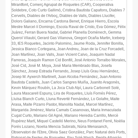
Mirantfont
,
Comerç Agrupat de Roquetes (CAR)
,
Cooperativa
Soldebre
,
Coto Curto Gallimó
,
Cristina Bautista Capafons
,
Diables 7
Cervells
,
Diables de l'Arboç
,
Diables de Valls
,
Diables Llucifer
,
Dolors Galiano
,
Encarna Cardona Benet
,
Enrique Hierro
,
Escola
Mestre Marcel·lí Domingo
,
Escola Raval de Cristo
,
Eva Gómez
,
Félix
Juárez
,
Ferran Buera Nadal
,
Gabriel Planella Domènech
,
Gemma
Querol Vilaubí
,
Gerard Gas Vilanova
,
Gregori Ocaña Martin
,
Iceberg
33
,
IES Roquetes
,
Jacinto Palomino
,
Jaume Roda
,
Jennifer Bonilla
,
Jessica Blanco Cortegana
,
Joan Andreu
,
Joan de la Cruz Forcadell
,
Joan Martínez
,
Joan Valls
,
Joan Vicient Calvo
,
Joaquim Nadal
Farreras
,
Joaquín Ramon Cid Bonfill
,
José Antonio Torralbo Morales
,
José Cid
,
José M. Moya
,
José Maria Membrado Blas
,
Josefa
Sánchez
,
Josep Estrada Ferrando
,
Josep Lluís Grau Hernández
,
Josep M. Ayxerch Martinell
,
Juan Alcoba Fernández
,
Juan Antonio
Bautista Castells
,
Juan Carlos Sangres Muiña
,
Juanito Aragonés
,
Kevin Márquez Roubín
,
La Joca Club Alpí
,
Laura Carbonell Solé
,
Laura Mascarell Espuny
,
Lira de Roquetes
,
Lluís Fornés Pérez
,
Lluïsa Blanch Curto
,
Lluna Reverté Fernández
,
Lo Golafre
,
Maite
Arasa
,
Maite Pizarro Pastor
,
Manolita Nadal
,
Marcel Martínez
,
Margarida Jiménez
,
Maria Camats Casanovas
,
Maria Inmaculada
Cugat Curto
,
Mariano Gil Agné
,
Mariano Heredia Carrillo
,
Mercè
Rupérez Martí
,
Miquel Castelló Merino
,
Neus Fontanet Ferré
,
Noèlia
Forés Lozano
,
Noelia Mencia Subirats
,
Núria Menasanch
,
Observatori de l'Ebre
,
Olivia Saez González
,
Parc Natural dels Ports
,
Patronat de Festes de Roquetes
,
Pau Solé March
,
Pepita Albarrán