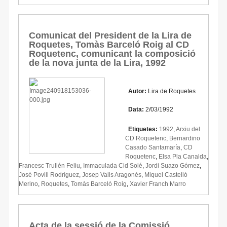
Comunicat del President de la Lira de
Roquetes, Tomàs Barceló Roig al CD
Roquetenc, comunicant la composició
de la nova junta de la Lira, 1992
Autor:
Lira de Roquetes
Data:
2/03/1992
Etiquetes:
1992
,
Arxiu del
CD Roquetenc
,
Bernardino
Casado Santamaría
,
CD
Roquetenc
,
Elsa Pla Canalda
,
Francesc Trullén Feliu
,
Immaculada Cid Solé
,
Jordi Suazo Gómez
,
José Povill Rodríguez
,
Josep Valls Aragonés
,
Miquel Castelló
Merino
,
Roquetes
,
Tomàs Barceló Roig
,
Xavier Franch Marro
Acta de la sessió de la Comissió