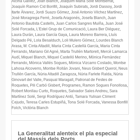
Alcina Gàlvez
,
Joan Blanch
,
Joaquim Maria Solé Montserrat
,
Joaquín Ramon Cid Bonfill
,
Joaquín Subirats
,
Jordi Dassoy
,
Jordi
Itarte Àlvarez
,
Jordi Suazo Gómez
,
José Antonio Vilchez Martínez
,
José Moragrega Ferré
,
Josefa Aragonés
,
Josefa Blanch
,
Juan
Antonio Bautista Castells
,
Juan Carlos Sangres Muiña
,
Juan José
Solé Forcada
,
L'Estel Grup de Comunicació
,
Laura Ber Diéguez
,
Laura Durán
,
Laura García Gaya
,
Laura Moreno Barrera
,
Lluís
Delgado Pé
,
Lola Besalduch
,
Loli Mulero Gómez
,
Lourdes Blanch
Arasa
,
M. Cinta Altadill
,
Maria Cinta Castellà García
,
Maria Cinta
Ferrando
,
Mariano Gil Agné
,
Marta Trullén Martorell
,
Mercè Lamarca
Audí
,
Miquel Blanch
,
Miquel Castelló Merino
,
Mònica Fernàndez
Ferrando
,
Mònica Vallés Sogues
,
Mònica Vizcarro Coslado
,
Montse
Lahosa Alcoverro
,
Montse Rollán Jovani
,
Neus Gisbert Querol
,
Neus
Trullén García
,
Núria Altadill Zaragoza
,
Núria Farlete Ralda
,
Núria
Ginovart del Valle
,
Pasqual Maragall
,
Patronat de Festes de
Roquetes
,
Pili Carbó Gisbert
,
Programes
,
Ramon Sogues Fonollosa
,
Robert Monllau Curto
,
Roquetes
,
Salvador Sales Andreu
,
Sara
Martínez Solé
,
Sergi Rodríguez Antó
,
Tamara Yulisan Climent
Cejudo
,
Teresa Carles Estupiñá
,
Tona Solé Forcada
,
Vanessa Bonfill
Folch
,
Victòria Blanch
La Generalitat alenteix el pla especial
del Massís dels Ports