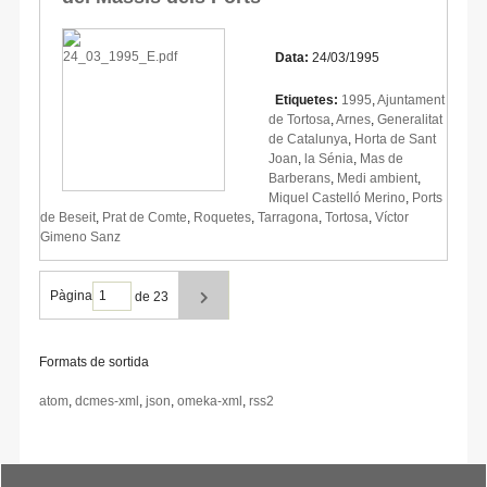
Data:
24/03/1995
Etiquetes:
1995
,
Ajuntament
de Tortosa
,
Arnes
,
Generalitat
de Catalunya
,
Horta de Sant
Joan
,
la Sénia
,
Mas de
Barberans
,
Medi ambient
,
Miquel Castelló Merino
,
Ports
de Beseit
,
Prat de Comte
,
Roquetes
,
Tarragona
,
Tortosa
,
Víctor
Gimeno Sanz
Pàgina
de 23
Formats de sortida
atom
,
dcmes-xml
,
json
,
omeka-xml
,
rss2