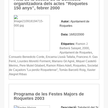
organitzadora dels actes "Roquetes
150 anys", febrer 2000
Autor:
Ajuntament de
Roquetes
Data:
16/02/2000
Etiquetes:
Ramon J.
Barberà Salayet
,
2000
,
Ajuntament de Roquetes
,
Consuelo Benedicto Conte
,
Encarna Llusià Tafalla
,
Francesc A. Gas
Ferré
,
Lourdes Morelló Forment
,
Mariano Gil Agné
,
Miquel Castelló
Merino
,
Pere Mulet Gilabert
,
Ramon Ribes Adell
,
Roquetes
,
Societat
de Caçadors "La perdiz Roquetense"
,
Tomàs Barceló Roig
,
Xavier
Alegret Ribas
Programa de les Festes Majors de
Roquetes 2003
Descripció:
Salutació del Sr.