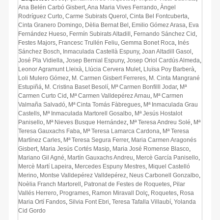
Ana Belén Carbó Gisbert
,
Ana Maria Vives Ferrando
,
Àngel
Rodríguez Curto
,
Carme Subirats Querol
,
Cinta Bel Fontcuberta
,
Cinta Granero Domingo
,
Dèlia Bernat Bel
,
Emilio Gómez Arasa
,
Eva
Fernández Hueso
,
Fermín Subirats Altadill
,
Fernando Sánchez Cid
,
Festes Majors
,
Francesc Trullén Feliu
,
Gemma Bonet Roca
,
Inés
Sánchez Bosch
,
Inmaculada Castellà Espuny
,
Joan Altadill Gasol
,
José Pla Vidiella
,
Josep Bernial Espuny
,
Josep Oriol Cardús Almeda
,
Leonor Agramunt Lleixà
,
Llúcia Cervera Mulet
,
Lluïsa Poy Barberà
,
Loli Mulero Gómez
,
M. Carmen Gisbert Ferreres
,
M. Cinta Mangrané
Estupiñá
,
M. Cristina Baset Besolí
,
Mª Carmen Bonfilll Jodar
,
Mª
Carmen Curto Cid
,
Mª Carmen Valldepérez Arnau
,
Mª Carmen
Valmaña Salvadó
,
Mª Cinta Tomás Fàbregues
,
Mª Inmaculada Grau
Castells
,
Mª Inmaculada Martorell Gosalbo
,
Mª Jesús Hostalot
Panisello
,
Mª Nieves Busque Hernández
,
Mª Teresa Andreu Solé
,
Mª
Teresa Gauxachs Faba
,
Mª Teresa Lamarca Cardona
,
Mª Teresa
Martínez Carles
,
Mª Teresa Segura Ferrer
,
Maria Carmen Aragonés
Gisbert
,
Maria Jesús Cortés Masip
,
Maria José Romense Blasco
,
Mariano Gil Agné
,
Martín Gauxachs Andreu
,
Mercè García Panisello
,
Mercè Martí Lapeira
,
Mercedes Espuny Mestres
,
Miquel Castelló
Merino
,
Montse Valldepérez Valldepérez
,
Neus Carbonell Gonzalbo
,
Noèlia Franch Martorell
,
Patronat de Festes de Roquetes
,
Pilar
Vallés Herrero
,
Programes
,
Ramon Miravall Dolç
,
Roquetes
,
Rosa
Maria Ortí Fandos
,
Silvia Font Ebri
,
Teresa Tafalla Villaubí
,
Yolanda
Cid Gordo