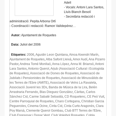
Adell
- Vocals: Antoni Lara Santos,
Lluís Blanch Besolí
- Secretària redacció i
administració: Pepita Arbona Ortí
- Coordinació i redacció: Ramon Valldepérez…
Autor:
Ajuntament de Roquetes
Data:
Juliol del 2006
Etiquetes:
2006
,
Agustin Leon Quintana
,
Ainoa Aixendri Marín
,
Ajuntament de Roquetes
,
Alba Safont Lleixà
,
Amor Audí
,
Ana Pizarro
Pastor
,
Andrea Tomé Monllaó
,
Anna López
,
Anna M. Briansó
,
Antoni
Lara Santos
,
Antonio Querol
,
Arjub (Associació Cultural i Ecologista
de Roquetes)
,
Associació de Dones de Roquetes
,
Associació de
Jubilats i Pensionistes de Roquetes
,
Associació de Minusvàlids de
les Terres de l'Ebre (AMITE)
,
Associació de Veïns La Ravaleta
,
Associació Juvenil les 3Ds
,
Banda de Música de la Lira
,
Belén
Arrastraria Ferrando
,
Blas Dieguez González
,
Càritas
,
Carlos
Sánchez Cid
,
Carme Sabaté Sebastià
,
CD Roquetenc
,
CE Peó Vuit
,
Centre Parroquial de Roquetes
,
Charo Cortegana
,
Christian Garcia
Pegueroles
,
Cinema Ocine
,
Cinta Cid
,
Cinta Curto Aragonès
,
Clara
Poy Marsà
,
Clemente Querol Gombau
,
Club BTT Terres de l'Ebre
,
Club Engrassar i Donar Vent
,
Club Voleibol Roquetes
,
Cobla