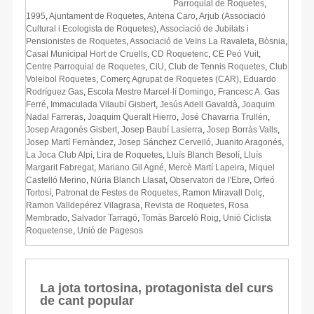
Parroquial de Roquetes
,
1995
,
Ajuntament de Roquetes
,
Antena Caro
,
Arjub (Associació
Cultural i Ecologista de Roquetes)
,
Associació de Jubilats i
Pensionistes de Roquetes
,
Associació de Veïns La Ravaleta
,
Bòsnia
,
Casal Municipal Hort de Cruells
,
CD Roquetenc
,
CE Peó Vuit
,
Centre Parroquial de Roquetes
,
CiU
,
Club de Tennis Roquetes
,
Club
Voleibol Roquetes
,
Comerç Agrupat de Roquetes (CAR)
,
Eduardo
Rodríguez Gas
,
Escola Mestre Marcel·lí Domingo
,
Francesc A. Gas
Ferré
,
Immaculada Vilaubí Gisbert
,
Jesús Adell Gavaldà
,
Joaquim
Nadal Farreras
,
Joaquim Queralt Hierro
,
José Chavarria Trullén
,
Josep Aragonés Gisbert
,
Josep Baubí Lasierra
,
Josep Borràs Valls
,
Josep Martí Fernàndez
,
Josep Sánchez Cervelló
,
Juanito Aragonés
,
La Joca Club Alpí
,
Lira de Roquetes
,
Lluís Blanch Besolí
,
Lluís
Margarit Fabregat
,
Mariano Gil Agné
,
Mercè Martí Lapeira
,
Miquel
Castelló Merino
,
Núria Blanch Llasat
,
Observatori de l'Ebre
,
Orfeó
Tortosí
,
Patronat de Festes de Roquetes
,
Ramon Miravall Dolç
,
Ramon Valldepérez Vilagrasa
,
Revista de Roquetes
,
Rosa
Membrado
,
Salvador Tarragó
,
Tomàs Barceló Roig
,
Unió Ciclista
Roquetense
,
Unió de Pagesos
La jota tortosina, protagonista del curs
de cant popular