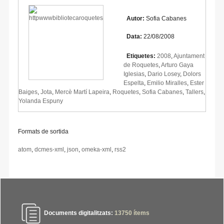
Autor:
Sofia Cabanes
Data:
22/08/2008
Etiquetes:
2008
,
Ajuntament
de Roquetes
,
Arturo Gaya
Iglesias
,
Dario Losey
,
Dolors
Espelta
,
Emilio Miralles
,
Ester
Baiges
,
Jota
,
Mercè Martí Lapeira
,
Roquetes
,
Sofia Cabanes
,
Tallers
,
Yolanda Espuny
Formats de sortida
atom
,
dcmes-xml
,
json
,
omeka-xml
,
rss2
Documents digitalitzats:
13750
ítems