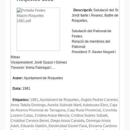
Descripció:
Salutació del Sr.
Jordi Itarte i Álvarez, Batlle de
Roquetes.
Salutació del Patronat de
Festes.
Relació de membres del
Patronat:
President: F. Xavier Alegret i
Ribas
Vicepresident: Jordi Suazo i Gómez
Tresorer: Imma Fabregat i…
Autor:
Ajuntament de Roquetes
Data:
1981
Etiquetes:
1981
,
Ajuntament de Roquetes
,
Àngels Pedret Carreres
,
Anna Tafalla Domingo
,
Aurelia Subirats Martí
,
Autobuses Ebro
,
Caja
de Ahorros Provncial de Tarragona
,
Caja Rural Provincial
,
Conchita
Lozano Calau
,
Cristina Arasa Mencia
,
Cristina Suárez Sabaté
,
Cristóbal Cervera Benet
,
Diego Arasa Canalda
,
Domingo Arasa
Adell
,
Eduardo Galdón
,
Electricidad Daniel Favá
,
Encarna Cardona