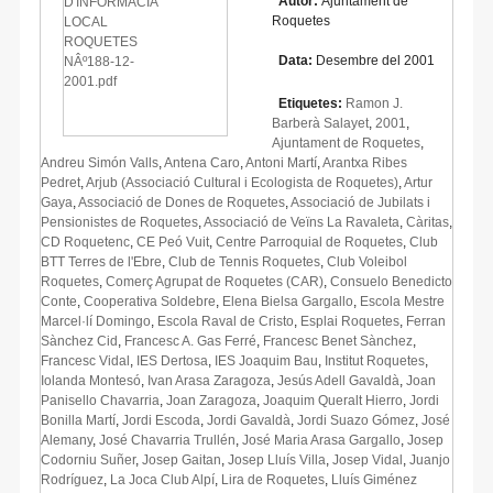
Autor:
Ajuntament de
Roquetes
Data:
Desembre del 2001
Etiquetes:
Ramon J.
Barberà Salayet
,
2001
,
Ajuntament de Roquetes
,
Andreu Simón Valls
,
Antena Caro
,
Antoni Martí
,
Arantxa Ribes
Pedret
,
Arjub (Associació Cultural i Ecologista de Roquetes)
,
Artur
Gaya
,
Associació de Dones de Roquetes
,
Associació de Jubilats i
Pensionistes de Roquetes
,
Associació de Veïns La Ravaleta
,
Càritas
,
CD Roquetenc
,
CE Peó Vuit
,
Centre Parroquial de Roquetes
,
Club
BTT Terres de l'Ebre
,
Club de Tennis Roquetes
,
Club Voleibol
Roquetes
,
Comerç Agrupat de Roquetes (CAR)
,
Consuelo Benedicto
Conte
,
Cooperativa Soldebre
,
Elena Bielsa Gargallo
,
Escola Mestre
Marcel·lí Domingo
,
Escola Raval de Cristo
,
Esplai Roquetes
,
Ferran
Sànchez Cid
,
Francesc A. Gas Ferré
,
Francesc Benet Sànchez
,
Francesc Vidal
,
IES Dertosa
,
IES Joaquim Bau
,
Institut Roquetes
,
Iolanda Montesó
,
Ivan Arasa Zaragoza
,
Jesús Adell Gavaldà
,
Joan
Panisello Chavarria
,
Joan Zaragoza
,
Joaquim Queralt Hierro
,
Jordi
Bonilla Martí
,
Jordi Escoda
,
Jordi Gavaldà
,
Jordi Suazo Gómez
,
José
Alemany
,
José Chavarria Trullén
,
José Maria Arasa Gargallo
,
Josep
Codorniu Suñer
,
Josep Gaitan
,
Josep Lluís Villa
,
Josep Vidal
,
Juanjo
Rodríguez
,
La Joca Club Alpí
,
Lira de Roquetes
,
Lluís Giménez