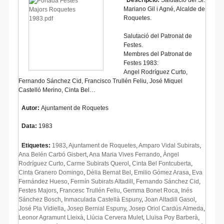
Mariano Gil i Agné, Alcalde de
Roquetes.
Salutació del Patronat de
Festes.
Membres del Patronat de
Festes 1983:
Angel Rodríguez Curto,
Fernando Sánchez Cid, Francisco Trullén Feliu, José Miquel
Castelló Merino, Cinta Bel…
Autor:
Ajuntament de Roquetes
Data:
1983
Etiquetes:
1983
,
Ajuntament de Roquetes
,
Amparo Vidal Subirats
,
Ana Belén Carbó Gisbert
,
Ana Maria Vives Ferrando
,
Àngel
Rodríguez Curto
,
Carme Subirats Querol
,
Cinta Bel Fontcuberta
,
Cinta Granero Domingo
,
Dèlia Bernat Bel
,
Emilio Gómez Arasa
,
Eva
Fernández Hueso
,
Fermín Subirats Altadill
,
Fernando Sánchez Cid
,
Festes Majors
,
Francesc Trullén Feliu
,
Gemma Bonet Roca
,
Inés
Sánchez Bosch
,
Inmaculada Castellà Espuny
,
Joan Altadill Gasol
,
José Pla Vidiella
,
Josep Bernial Espuny
,
Josep Oriol Cardús Almeda
,
Leonor Agramunt Lleixà
,
Llúcia Cervera Mulet
,
Lluïsa Poy Barberà
,