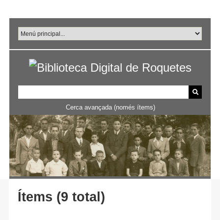
Salta
al
contingut
principal
Cerca avançada (només ítems)
Ítems (9 total)