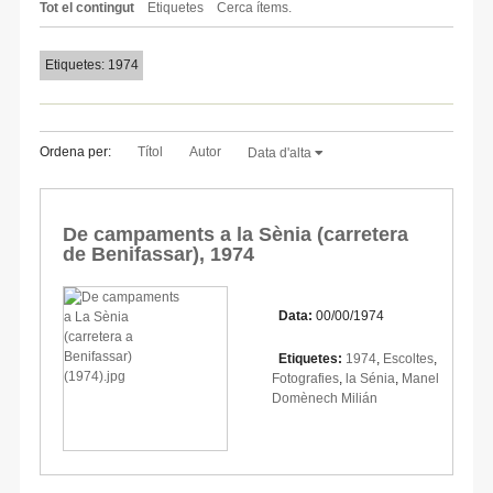
Tot el contingut
Etiquetes
Cerca ítems.
Etiquetes: 1974
Ordena per:
Títol
Autor
Data d'alta
De campaments a la Sènia (carretera
de Benifassar), 1974
Data:
00/00/1974
Etiquetes:
1974
,
Escoltes
,
Fotografies
,
la Sénia
,
Manel
Domènech Milián