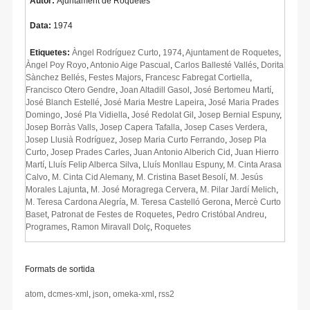
Autor:
Ajuntament de Roquetes
Data:
1974
Etiquetes:
Àngel Rodríguez Curto
,
1974
,
Ajuntament de Roquetes
,
Àngel Poy Royo
,
Antonio Aige Pascual
,
Carlos Ballesté Vallés
,
Dorita
Sànchez Bellés
,
Festes Majors
,
Francesc Fabregat Cortiella
,
Francisco Otero Gendre
,
Joan Altadill Gasol
,
José Bertomeu Martí
,
José Blanch Estellé
,
José Maria Mestre Lapeira
,
José Maria Prades
Domingo
,
José Pla Vidiella
,
José Redolat Gil
,
Josep Bernial Espuny
,
Josep Borràs Valls
,
Josep Capera Tafalla
,
Josep Cases Verdera
,
Josep Llusià Rodríguez
,
Josep Maria Curto Ferrando
,
Josep Pla
Curto
,
Josep Prades Carles
,
Juan Antonio Alberich Cid
,
Juan Hierro
Martí
,
Lluís Felip Alberca Silva
,
Lluís Monllau Espuny
,
M. Cinta Arasa
Calvo
,
M. Cinta Cid Alemany
,
M. Cristina Baset Besolí
,
M. Jesús
Morales Lajunta
,
M. José Moragrega Cervera
,
M. Pilar Jardí Melich
,
M. Teresa Cardona Alegría
,
M. Teresa Castelló Gerona
,
Mercè Curto
Baset
,
Patronat de Festes de Roquetes
,
Pedro Cristóbal Andreu
,
Programes
,
Ramon Miravall Dolç
,
Roquetes
Formats de sortida
atom
,
dcmes-xml
,
json
,
omeka-xml
,
rss2