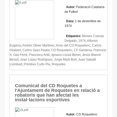
Autor:
Federació Catalana
de Futbol
Data:
1 de desembre de
1974
Etiquetes:
Moises Cuevas
Delgado
,
1974
,
Alfonso
Eugena
,
Andrés Oliver Martínez
,
Arxiu del CD Roquetenc
,
Carlos
Gilabert
,
Carlos Saes Pastor
,
CD Roquetenc
,
CF Gandesa
,
Francesc
A. Gas Ferré
,
Francisco Antó
,
Ignacio Llusiá Benet
,
Jesús Blanch
Besolí
,
Joan López Rodríguez
,
Jorge Marti Bort
,
Juan Sabaté
Llombart
,
Primitivo Curto Pla
,
Roquetes
Comunicat del CD Roquetes a
l'Ajuntament de Roquetes en relació a
robatoris que han afectat les
instal·lacions esportives
Autor:
CD Roquetenc