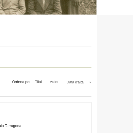
Ordena per:
Títol
Autor
Data d'alta
nto Tarragona.