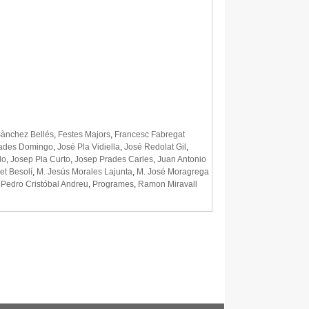
Sànchez Bellés
,
Festes Majors
,
Francesc Fabregat
rades Domingo
,
José Pla Vidiella
,
José Redolat Gil
,
do
,
Josep Pla Curto
,
Josep Prades Carles
,
Juan Antonio
et Besolí
,
M. Jesús Morales Lajunta
,
M. José Moragrega
,
Pedro Cristóbal Andreu
,
Programes
,
Ramon Miravall