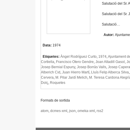
Salutació del Sr.
Salutació del Sr.
Salutació…
Autor:
Ajuntame
Data:
1974
Etiquetes:
Àngel Rodríguez Curto
,
1974
,
Ajuntament d
Cortiella
,
Francisco Otero Gendre
,
Joan Altadill Gasol
,
Jo
Josep Bernial Espuny
,
Josep Borràs Valls
,
Josep Capera 
Alberich Cid
,
Juan Hierro Martí
,
Lluís Felip Alberca Silva
Cervera
,
M. Pilar Jardí Melich
,
M. Teresa Cardona Alegrí
Dolç
,
Roquetes
Formats de sortida
atom
,
dcmes-xml
,
json
,
omeka-xml
,
rss2