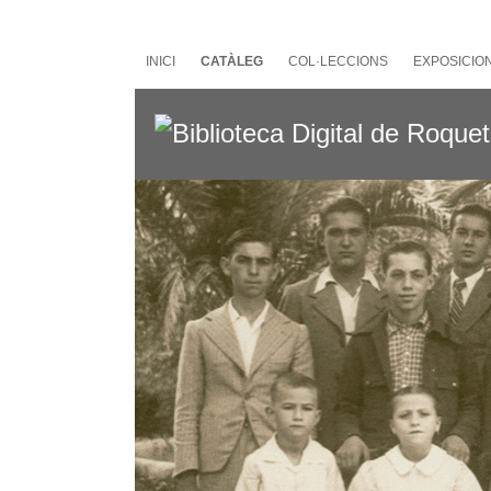
Salta
al
contingut
INICI
CATÀLEG
COL·LECCIONS
EXPOSICIO
principal