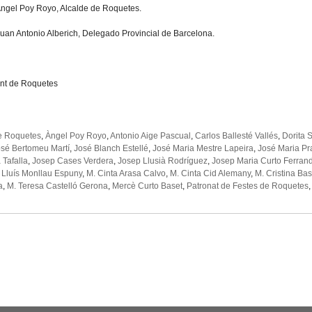
 Angel Poy Royo, Alcalde de Roquetes.
 Juan Antonio Alberich, Delegado Provincial de Barcelona.
nt de Roquetes
e Roquetes
,
Àngel Poy Royo
,
Antonio Aige Pascual
,
Carlos Ballesté Vallés
,
Dorita 
sé Bertomeu Martí
,
José Blanch Estellé
,
José Maria Mestre Lapeira
,
José Maria P
Tafalla
,
Josep Cases Verdera
,
Josep Llusià Rodríguez
,
Josep Maria Curto Ferran
,
Lluís Monllau Espuny
,
M. Cinta Arasa Calvo
,
M. Cinta Cid Alemany
,
M. Cristina Bas
a
,
M. Teresa Castelló Gerona
,
Mercè Curto Baset
,
Patronat de Festes de Roquetes