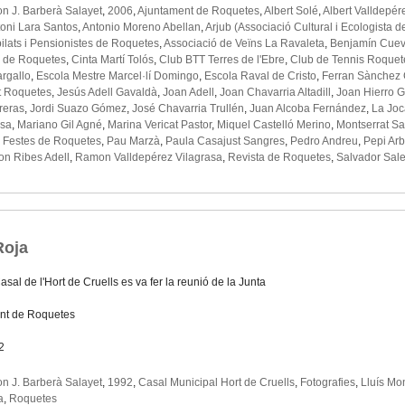
 J. Barberà Salayet
,
2006
,
Ajuntament de Roquetes
,
Albert Solé
,
Albert Valldepér
oni Lara Santos
,
Antonio Moreno Abellan
,
Arjub (Associació Cultural i Ecologista 
ilats i Pensionistes de Roquetes
,
Associació de Veïns La Ravaleta
,
Benjamín Cue
l de Roquetes
,
Cinta Martí Tolós
,
Club BTT Terres de l'Ebre
,
Club de Tennis Roquet
rgallo
,
Escola Mestre Marcel·lí Domingo
,
Escola Raval de Cristo
,
Ferran Sànchez 
ut Roquetes
,
Jesús Adell Gavaldà
,
Joan Adell
,
Joan Chavarria Altadill
,
Joan Hierro 
reras
,
Jordi Suazo Gómez
,
José Chavarria Trullén
,
Juan Alcoba Fernández
,
La Joc
esa
,
Mariano Gil Agné
,
Marina Vericat Pastor
,
Miquel Castelló Merino
,
Montserrat Sa
e Festes de Roquetes
,
Pau Marzà
,
Paula Casajust Sangres
,
Pedro Andreu
,
Pepi Arb
n Ribes Adell
,
Ramon Valldepérez Vilagrasa
,
Revista de Roquetes
,
Salvador Sal
Roja
asal de l'Hort de Cruells es va fer la reunió de la Junta
nt de Roquetes
2
 J. Barberà Salayet
,
1992
,
Casal Municipal Hort de Cruells
,
Fotografies
,
Lluís Mo
a
,
Roquetes