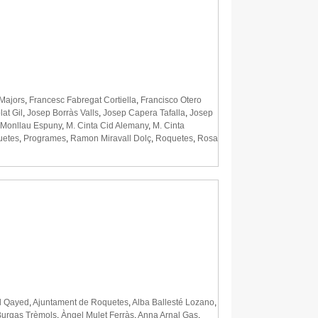
Majors
,
Francesc Fabregat Cortiella
,
Francisco Otero
at Gil
,
Josep Borràs Valls
,
Josep Capera Tafalla
,
Josep
 Monllau Espuny
,
M. Cinta Cid Alemany
,
M. Cinta
uetes
,
Programes
,
Ramon Miravall Dolç
,
Roquetes
,
Rosa
l Qayed
,
Ajuntament de Roquetes
,
Alba Ballesté Lozano
,
Burgas Trèmols
,
Àngel Mulet Ferràs
,
Anna Arnal Gas
,