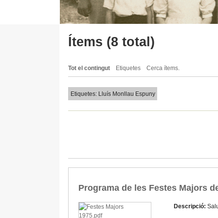
Ítems (8 total)
Tot el contingut
Etiquetes
Cerca ítems.
Etiquetes: Lluís Monllau Espuny
Programa de les Festes Majors d
Descripció:
Salu