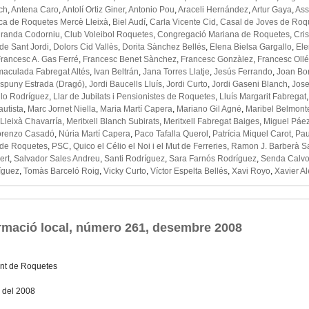
ch
,
Antena Caro
,
Antolí Ortiz Giner
,
Antonio Pou
,
Araceli Hernández
,
Artur Gaya
,
Ass
eca de Roquetes Mercè Lleixà
,
Biel Audí
,
Carla Vicente Cid
,
Casal de Joves de Roq
iranda Codorniu
,
Club Voleibol Roquetes
,
Congregació Mariana de Roquetes
,
Cri
de Sant Jordi
,
Dolors Cid Vallès
,
Dorita Sànchez Bellés
,
Elena Bielsa Gargallo
,
Ele
rancesc A. Gas Ferré
,
Francesc Benet Sànchez
,
Francesc Gonzàlez
,
Francesc Ollé
aculada Fabregat Altés
,
Ivan Beltrán
,
Jana Torres Llatje
,
Jesús Ferrando
,
Joan Bo
spuny Estrada (Dragó)
,
Jordi Baucells Lluís
,
Jordi Curto
,
Jordi Gaseni Blanch
,
Jose
illo Rodríguez
,
Llar de Jubilats i Pensionistes de Roquetes
,
Lluís Margarit Fabregat
utista
,
Marc Jornet Niella
,
Maria Martí Capera
,
Mariano Gil Agné
,
Maribel Belmont
Lleixà Chavarría
,
Meritxell Blanch Subirats
,
Meritxell Fabregat Baiges
,
Miguel Páe
orenzo Casadó
,
Núria Martí Capera
,
Paco Tafalla Querol
,
Patrícia Miquel Carot
,
Pau
t de Roquetes
,
PSC
,
Quico el Célio el Noi i el Mut de Ferreries
,
Ramon J. Barberà S
ert
,
Salvador Sales Andreu
,
Santi Rodríguez
,
Sara Farnós Rodríguez
,
Senda Calv
íguez
,
Tomàs Barceló Roig
,
Vicky Curto
,
Víctor Espelta Bellés
,
Xavi Royo
,
Xavier Al
ormació local, número 261, desembre 2008
nt de Roquetes
 del 2008