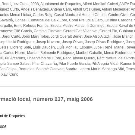
 Rodríguez Curto
,
2008
,
Ajuntament de Roquetes
,
Alfred Monllaó Calvet
,
AMPA Esc
íguez Curto
,
Àngels Benaiges
,
Antena Caro
,
Antolí Ortiz Giner
,
Antoni Meseguer
,
An
quetes Mercè Lleixà
,
Carlos Roig
,
Casal Municipal Hort de Cruells
,
Centre Cívic
,
Ce
 Gavaldà
,
Consell Comarcal del Baix Ebre
,
Coral Preludi a Caro
,
Cristina Cardona 
Gargallo
,
Enric Rehues Fornós
,
Escola Mestre Marcel·lí Domingo
,
Escola Raval de 
rancesc Ollé Garcia
,
Gemma Ginovart
,
Gerard Gas Vilanova
,
Gerard Pla
,
Gubiana d
s
,
Jordi Curto
,
Jordi Martí Tolós
,
Jordi Queralt Benet
,
José Also Altadill
,
José Blanch 
sep Llusià Rodríguez
,
Josep Navarro
,
Josep Olivas
,
Josep Olivas Rodríguez
,
Josep
quetes
,
Llorenç Solé
,
Lluís Daudén
,
Lluís Monllau Espuny
,
Lupe Forné
,
Manel Rever
ia Carles Hierro
,
Maribel Belmonte Rodríguez
,
Maribel Caballé
,
Mercè Rodoreda
,
iu
,
Nil Arcarons
,
Observatori de l'Ebre
,
Paco Tafalla Querol
,
Parc Natural dels Ports
pita Sampé Salaet
,
Pilar Chavarría
,
Pilar Puerto García
,
Pili Alegria Vidal
,
Ramon B
Gas Felipo
,
Roquetes
,
Salomé Ginovart
,
Sandra Lopera Marín
,
Santiago Añó
,
Teres
,
Xavi Curto
rmació local, número 237, maig 2006
nt de Roquetes
2006