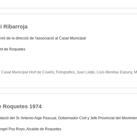
i Ribarroja
ió de la direcció de l'associació al Casal Municipal
nt de Roquetes
,
Casal Municipal Hort de Cruells
,
Fotografies
,
Juan Llatje
,
Lluís Monllau Espuny
,
M
e Roquetes 1974
tació del Sr. Antonio Aige Pascual, Gobernador Civil y Jefe Provincial del Movimie
 Angel Poy Royo, Alcalde de Roquetes.