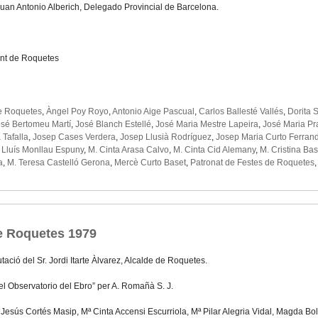
 Juan Antonio Alberich, Delegado Provincial de Barcelona.
nt de Roquetes
e Roquetes
,
Àngel Poy Royo
,
Antonio Aige Pascual
,
Carlos Ballesté Vallés
,
Dorita 
sé Bertomeu Martí
,
José Blanch Estellé
,
José Maria Mestre Lapeira
,
José Maria P
Tafalla
,
Josep Cases Verdera
,
Josep Llusià Rodríguez
,
Josep Maria Curto Ferran
,
Lluís Monllau Espuny
,
M. Cinta Arasa Calvo
,
M. Cinta Cid Alemany
,
M. Cristina Bas
a
,
M. Teresa Castelló Gerona
,
Mercè Curto Baset
,
Patronat de Festes de Roquetes
e Roquetes 1979
tació del Sr. Jordi Itarte Àlvarez, Alcalde de Roquetes.
del Observatorio del Ebro” per A. Romañà S. J.
 Jesús Cortés Masip, Mª Cinta Accensi Escurriola, Mª Pilar Alegria Vidal, Magda B