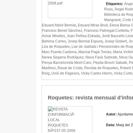
Etiquetes:
Àngel
Royo
,
Àngel Rodr
Biblioteca de Ro
Mangrané
,
Cinto
Eduard Albiol Bernial
,
Eduard Miras Brull
,
Elena Bielsa 
Francesc Benet Sànchez
,
Francesc Fabregat Cortiella
,
F
Aznar Miralles
,
Joan Pellisa Estrada
,
Jordi Baucells Lluí
Bahima Carles
,
Josep Bernial Espuny
,
Josep Gisbert
,
Jo
Lira de Roquetes
,
Llar de Jubilats i Pensionistes de Ro
Marc Puerta Cardona
,
Marcial Pagà Tomàs
,
Maria Victòr
Nerea Segarra Rodríguez
,
Neus Favà Subirats
,
Neus Gu
Penya Barcelonista Mont-Caro
,
Pepita Bosch Sabaté
,
Pe
Martínez
,
Raval de Cristo
,
Revista de Roquetes
,
Robert 
Roig
,
Unió de Pagesos
,
Vicky Carles Hierro
,
Vicky Curto
Roquetes: revista mensual d'info
Autor:
Ajuntame
Data:
Maig del 