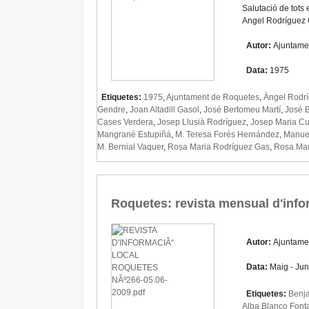
Salutació de tots
Angel Rodríguez 
Autor:
Ajuntame
Data:
1975
Etiquetes:
1975
,
Ajuntament de Roquetes
,
Àngel Rodrí
Gendre
,
Joan Altadill Gasol
,
José Bertomeu Martí
,
José B
Cases Verdera
,
Josep Llusià Rodríguez
,
Josep Maria Cu
Mangrané Estupiñá
,
M. Teresa Forés Hernández
,
Manuel
M. Bernial Vaquer
,
Rosa Maria Rodríguez Gas
,
Rosa Mar
Roquetes: revista mensual d'info
Autor:
Ajuntame
Data:
Maig - Jun
Etiquetes:
Benj
Alba Blanco Font