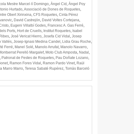
ola Mestre Marcel·lí Domingo
,
Àngel Cid
,
Àngel Poy
tonio Hurtado
,
Associació de Dones de Roquetes
,
ntre Obert Xirinxina
,
CFS Roquetes
,
Cinta Pérez
Ivanovic
,
David Castrejón
,
David Voltes Cortejana
,
Cristo
,
Eugeni Villalbí Godes
,
Francesc A. Gas Ferré
,
els Ports
,
Hort de Cruells
,
Institut Roquetes
,
Isabel
Ribes
,
José Vericat Hierro
,
Josefa Cid Vidal
,
Josep
 Vallés
,
Josep-Ignasi Medina Candel
,
Lidia Grau Roche
,
té Ferré
,
Manel Solé
,
Manolo Arrufat
,
Manolo Navarro
,
Montserrat Perelló Margalef
,
Moto Club Amposta
,
Nadal
,
,
Patronat de Festes de Roquetes
,
Pau Doñate Lozano
,
onet
,
Ramon Fores Vidal
,
Ramon Pardo Vinet
,
Raül
a Marro Marro
,
Teresa Sabaté Rupérez
,
Tomàs Barceló