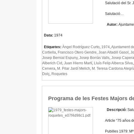
Salutació del Sr.
Salutació…
Autor:
Ajuntame
Data:
1974
Etiquetes:
Àngel Rodríguez Curto
,
1974
,
Ajuntament d
Cortiella
,
Francisco Otero Gendre
,
Joan Altadill Gasol
,
Jo
Josep Bernial Espuny
,
Josep Borràs Valls
,
Josep Capera 
Alberich Cid
,
Juan Hierro Martí
,
Lluís Felip Alberca Silva
Cervera
,
M. Pilar Jardí Melich
,
M. Teresa Cardona Alegrí
Dolç
,
Roquetes
Programa de les Festes Majors d
Descripció:
Salu
Article “75 años 
Pubilles 1979: Mª