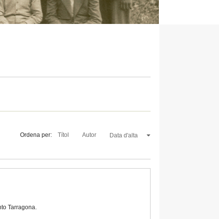
Ordena per:
Títol
Autor
Data d'alta
nto Tarragona.