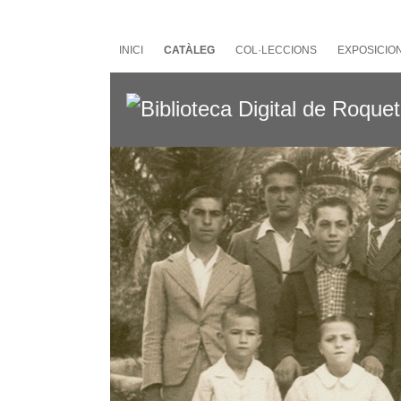
Salta
al
contingut
INICI
CATÀLEG
COL·LECCIONS
EXPOSICIO
principal