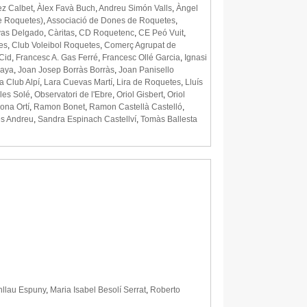
ez Calbet
,
Àlex Favà Buch
,
Andreu Simón Valls
,
Àngel
de Roquetes)
,
Associació de Dones de Roquetes
,
vas Delgado
,
Càritas
,
CD Roquetenc
,
CE Peó Vuit
,
es
,
Club Voleibol Roquetes
,
Comerç Agrupat de
Cid
,
Francesc A. Gas Ferré
,
Francesc Ollé Garcia
,
Ignasi
Gaya
,
Joan Josep Borràs Borràs
,
Joan Panisello
a Club Alpí
,
Lara Cuevas Martí
,
Lira de Roquetes
,
Lluís
les Solé
,
Observatori de l'Ebre
,
Oriol Gisbert
,
Oriol
ona Ortí
,
Ramon Bonet
,
Ramon Castellà Castelló
,
es Andreu
,
Sandra Espinach Castellví
,
Tomàs Ballesta
nllau Espuny
,
Maria Isabel Besolí Serrat
,
Roberto