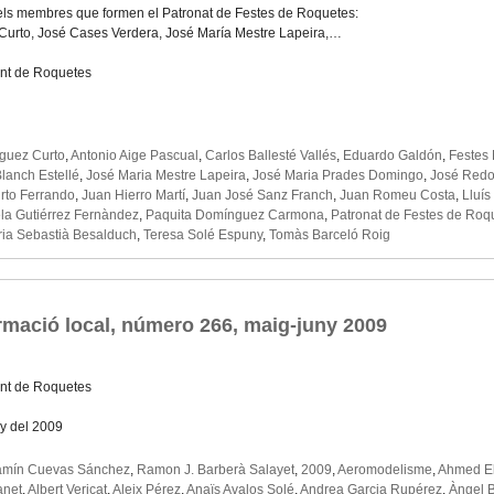
 els membres que formen el Patronat de Festes de Roquetes:
Curto, José Cases Verdera, José María Mestre Lapeira,…
nt de Roquetes
guez Curto
,
Antonio Aige Pascual
,
Carlos Ballesté Vallés
,
Eduardo Galdón
,
Festes 
lanch Estellé
,
José Maria Mestre Lapeira
,
José Maria Prades Domingo
,
José Redol
rto Ferrando
,
Juan Hierro Martí
,
Juan José Sanz Franch
,
Juan Romeu Costa
,
Lluís
a Gutiérrez Fernàndez
,
Paquita Domínguez Carmona
,
Patronat de Festes de Roq
ia Sebastià Besalduch
,
Teresa Solé Espuny
,
Tomàs Barceló Roig
rmació local, número 266, maig-juny 2009
nt de Roquetes
y del 2009
amín Cuevas Sánchez
,
Ramon J. Barberà Salayet
,
2009
,
Aeromodelisme
,
Ahmed E
anet
,
Albert Vericat
,
Aleix Pérez
,
Anaïs Avalos Solé
,
Andrea Garcia Rupérez
,
Àngel 