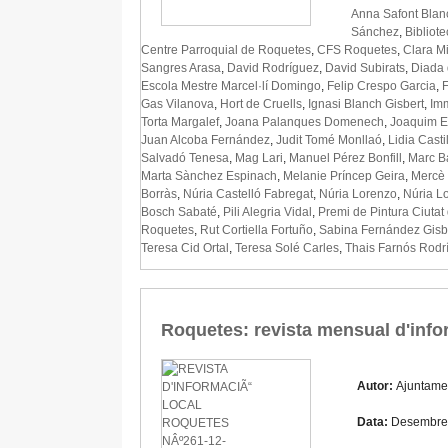
Anna Safont Blan
Sánchez
,
Bibliot
Centre Parroquial de Roquetes
,
CFS Roquetes
,
Clara M
Sangres Arasa
,
David Rodríguez
,
David Subirats
,
Diada 
Escola Mestre Marcel·lí Domingo
,
Felip Crespo Garcia
,
F
Gas Vilanova
,
Hort de Cruells
,
Ignasi Blanch Gisbert
,
Imm
Torta Margalef
,
Joana Palanques Domenech
,
Joaquim E
Juan Alcoba Fernández
,
Judit Tomé Monllaó
,
Lidia Cast
Salvadó Tenesa
,
Mag Lari
,
Manuel Pérez Bonfill
,
Marc Ba
Marta Sànchez Espinach
,
Melanie Príncep Geira
,
Mercè 
Borràs
,
Núria Castelló Fabregat
,
Núria Lorenzo
,
Núria L
Bosch Sabaté
,
Pili Alegria Vidal
,
Premi de Pintura Ciuta
Roquetes
,
Rut Cortiella Fortuño
,
Sabina Fernández Gisb
Teresa Cid Ortal
,
Teresa Solé Carles
,
Thais Farnós Rodr
Roquetes: revista mensual d'inf
Autor:
Ajuntame
Data:
Desembre