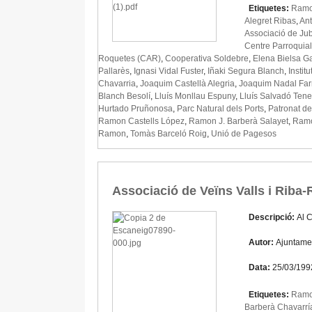
Etiquetes:
Ramon
Alegret Ribas
,
Ant
Associació de Jub
Centre Parroquia
Roquetes (CAR)
,
Cooperativa Soldebre
,
Elena Bielsa Ga
Pallarès
,
Ignasi Vidal Fuster
,
Iñaki Segura Blanch
,
Instit
Chavarria
,
Joaquim Castellà Alegria
,
Joaquim Nadal Far
Blanch Besolí
,
Lluís Monllau Espuny
,
Lluís Salvadó Ten
Hurtado Pruñonosa
,
Parc Natural dels Ports
,
Patronat d
Ramon Castells López
,
Ramon J. Barberà Salayet
,
Ramo
Ramon
,
Tomàs Barceló Roig
,
Unió de Pagesos
Associació de Veïns Valls i Riba-
Descripció:
Al C
Autor:
Ajuntame
Data:
25/03/199
Etiquetes:
Ramon
Barberà Chavarrí