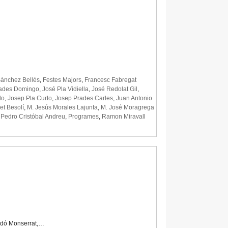
Sànchez Bellés
,
Festes Majors
,
Francesc Fabregat
rades Domingo
,
José Pla Vidiella
,
José Redolat Gil
,
do
,
Josep Pla Curto
,
Josep Prades Carles
,
Juan Antonio
et Besolí
,
M. Jesús Morales Lajunta
,
M. José Moragrega
,
Pedro Cristóbal Andreu
,
Programes
,
Ramon Miravall
oldó Monserrat,…