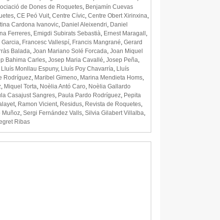
ociació de Dones de Roquetes
,
Benjamín Cuevas
uetes
,
CE Peó Vuit
,
Centre Cívic
,
Centre Obert Xirinxina
,
stina Cardona Ivanovic
,
Daniel Aleixendri
,
Daniel
na Ferreres
,
Emigdi Subirats Sebastià
,
Ernest Maragall
,
 Garcia
,
Francesc Vallespí
,
Francis Mangrané
,
Gerard
rràs Balada
,
Joan Mariano Solé Forcada
,
Joan Miquel
p Bahima Carles
,
Josep Maria Cavallé
,
Josep Peña
,
,
Lluís Monllau Espuny
,
Lluís Poy Chavarría
,
Lluís
e Rodríguez
,
Maribel Gimeno
,
Marina Mendieta Homs
,
z
,
Miquel Torta
,
Noèlia Antó Caro
,
Noèlia Gallardo
la Casajust Sangres
,
Paula Pardo Rodríguez
,
Pepita
alayet
,
Ramon Vicient
,
Residus
,
Revista de Roquetes
,
o Muñoz
,
Sergi Fernández Valls
,
Silvia Gilabert Villalba
,
egret Ribas