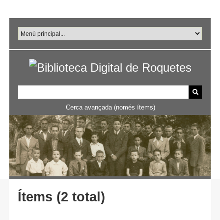
Salta
al
contingut
principal
Cerca avançada (només ítems)
Ítems (2 total)