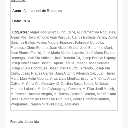
Salutació…
Autor:
Ajuntament de Roquetes
Data:
1974
Etiquetes:
Àngel Rodríguez Curto
,
1974
,
Ajuntament de Roquetes
,
Àngel Poy Royo
,
Antonio Aige Pascual
,
Carlos Ballesté Vallés
,
Dorita
Sànchez Bellés
,
Festes Majors
,
Francesc Fabregat Cortiella
,
Francisco Otero Gendre
,
Joan Altadill Gasol
,
José Bertomeu Martí
,
José Blanch Estellé
,
José Maria Mestre Lapeira
,
José Maria Prades
Domingo
,
José Pla Vidiella
,
José Redolat Gil
,
Josep Bernial Espuny
,
Josep Borràs Valls
,
Josep Capera Tafalla
,
Josep Cases Verdera
,
Josep Llusià Rodríguez
,
Josep Maria Curto Ferrando
,
Josep Pla
Curto
,
Josep Prades Carles
,
Juan Antonio Alberich Cid
,
Juan Hierro
Martí
,
Lluís Felip Alberca Silva
,
Lluís Monllau Espuny
,
M. Cinta Arasa
Calvo
,
M. Cinta Cid Alemany
,
M. Cristina Baset Besolí
,
M. Jesús
Morales Lajunta
,
M. José Moragrega Cervera
,
M. Pilar Jardí Melich
,
M. Teresa Cardona Alegría
,
M. Teresa Castelló Gerona
,
Mercè Curto
Baset
,
Patronat de Festes de Roquetes
,
Pedro Cristóbal Andreu
,
Programes
,
Ramon Miravall Dolç
,
Roquetes
Formats de sortida