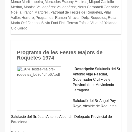
Mercè Martí Lapeira
,
Mercedes Espuny Mestres
,
Miquel Castelló
Merino
,
Montse Valldepérez Valldepérez
,
Neus Carbonell Gonzalbo
,
Noèlia Franch Martorell
,
Patronat de Festes de Roquetes
,
Pilar
Vallés Herrero
,
Programes
,
Ramon Miravall Dolç
,
Roquetes
,
Rosa
Maria Ortí Fandos
,
Silvia Font Ebri
,
Teresa Tafalla Villaubí
,
Yolanda
Cid Gordo
Programa de les Festes Majors de
Roquetes 1974
Descripció:
Salutació del Sr.
Antonio Aige Pascual,
Gobernador Civil y Jefe
Provincial del Movimiento
Tarragona.
Salutació del Sr. Angel Poy
Royo, Alcalde de Roquetes.
Salutació del Sr. Juan Antonio Alberich, Delegado Provincial de
Barcelona.