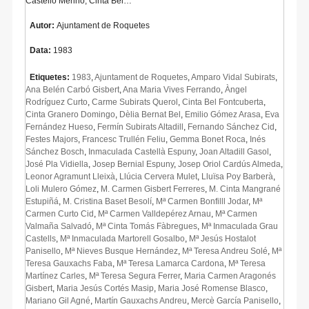
Castelló Merino, Cinta Bel…
Autor:
Ajuntament de Roquetes
Data:
1983
Etiquetes:
1983
,
Ajuntament de Roquetes
,
Amparo Vidal Subirats
,
Ana Belén Carbó Gisbert
,
Ana Maria Vives Ferrando
,
Àngel
Rodríguez Curto
,
Carme Subirats Querol
,
Cinta Bel Fontcuberta
,
Cinta Granero Domingo
,
Dèlia Bernat Bel
,
Emilio Gómez Arasa
,
Eva
Fernández Hueso
,
Fermín Subirats Altadill
,
Fernando Sánchez Cid
,
Festes Majors
,
Francesc Trullén Feliu
,
Gemma Bonet Roca
,
Inés
Sánchez Bosch
,
Inmaculada Castellà Espuny
,
Joan Altadill Gasol
,
José Pla Vidiella
,
Josep Bernial Espuny
,
Josep Oriol Cardús Almeda
,
Leonor Agramunt Lleixà
,
Llúcia Cervera Mulet
,
Lluïsa Poy Barberà
,
Loli Mulero Gómez
,
M. Carmen Gisbert Ferreres
,
M. Cinta Mangrané
Estupiñá
,
M. Cristina Baset Besolí
,
Mª Carmen Bonfilll Jodar
,
Mª
Carmen Curto Cid
,
Mª Carmen Valldepérez Arnau
,
Mª Carmen
Valmaña Salvadó
,
Mª Cinta Tomás Fàbregues
,
Mª Inmaculada Grau
Castells
,
Mª Inmaculada Martorell Gosalbo
,
Mª Jesús Hostalot
Panisello
,
Mª Nieves Busque Hernández
,
Mª Teresa Andreu Solé
,
Mª
Teresa Gauxachs Faba
,
Mª Teresa Lamarca Cardona
,
Mª Teresa
Martínez Carles
,
Mª Teresa Segura Ferrer
,
Maria Carmen Aragonés
Gisbert
,
Maria Jesús Cortés Masip
,
Maria José Romense Blasco
,
Mariano Gil Agné
,
Martín Gauxachs Andreu
,
Mercè García Panisello
,