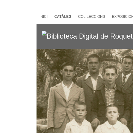
Salta
al
contingut
INICI
CATÀLEG
COL·LECCIONS
EXPOSICIO
principal