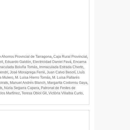
e Ahorros Provncial de Tarragona
,
Caja Rural Provincial
,
ll
,
Eduardo Galdón
,
Electricidad Daniel Favá
,
Encarna
maculada Boluña Tomás
,
Immaculada Estrada Cherto
,
endri
,
José Moragrega Ferré
,
Juan Calvo Besolí
,
Lluís
a Mulero
,
M. Luisa Hierro Tomás
,
M. Luisa Pallarés
birats
,
Manuel Andrés Blanch
,
Margarita Codorniu Gaya
,
ts
,
Núria Segarra Capera
,
Patronat de Festes de
ios Martínez
,
Teresa Obiol Gil
,
Victòria Villalba Curto
,