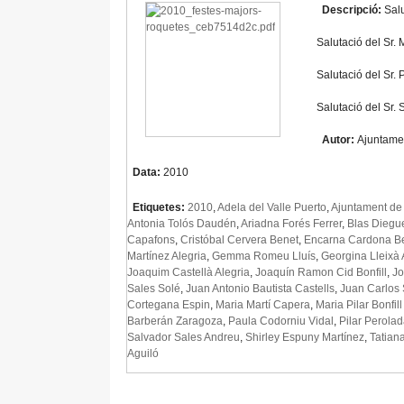
Descripció:
Salu
Salutació del Sr.
Salutació del Sr.
Salutació del Sr. 
Autor:
Ajuntame
Data:
2010
Etiquetes:
2010
,
Adela del Valle Puerto
,
Ajuntament de
Antonia Tolós Daudén
,
Ariadna Forés Ferrer
,
Blas Diegu
Capafons
,
Cristóbal Cervera Benet
,
Encarna Cardona B
Martínez Alegria
,
Gemma Romeu Lluís
,
Georgina Lleixà 
Joaquim Castellà Alegria
,
Joaquín Ramon Cid Bonfill
,
Jo
Sales Solé
,
Juan Antonio Bautista Castells
,
Juan Carlos
Cortegana Espin
,
Maria Martí Capera
,
Maria Pilar Bonfil
Barberán Zaragoza
,
Paula Codorniu Vidal
,
Pilar Perola
Salvador Sales Andreu
,
Shirley Espuny Martínez
,
Tatian
Aguiló