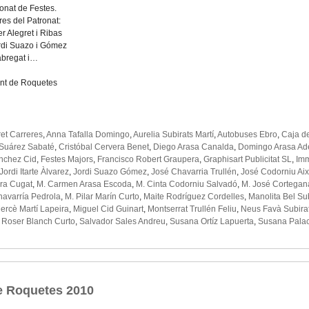
ronat de Festes.
es del Patronat:
er Alegret i Ribas
rdi Suazo i Gómez
abregat i…
nt de Roquetes
et Carreres
,
Anna Tafalla Domingo
,
Aurelia Subirats Martí
,
Autobuses Ebro
,
Caja d
 Suárez Sabaté
,
Cristóbal Cervera Benet
,
Diego Arasa Canalda
,
Domingo Arasa Ade
nchez Cid
,
Festes Majors
,
Francisco Robert Graupera
,
Graphisart Publicitat SL
,
Im
Jordi Itarte Àlvarez
,
Jordi Suazo Gómez
,
José Chavarria Trullén
,
José Codorniu Aix
ira Cugat
,
M. Carmen Arasa Escoda
,
M. Cinta Codorniu Salvadó
,
M. José Cortegan
havarría Pedrola
,
M. Pilar Marín Curto
,
Maite Rodríguez Cordelles
,
Manolita Bel Su
ercè Martí Lapeira
,
Miguel Cid Guinart
,
Montserrat Trullén Feliu
,
Neus Favà Subira
,
Roser Blanch Curto
,
Salvador Sales Andreu
,
Susana Ortíz Lapuerta
,
Susana Palac
e Roquetes 2010