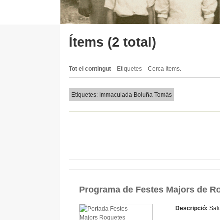
Ítems (2 total)
Tot el contingut
Etiquetes
Cerca ítems.
Etiquetes: Immaculada Boluña Tomás
Programa de Festes Majors de R
Descripció:
Salu