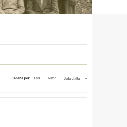
Ordena per:
Títol
Autor
Data d'alta