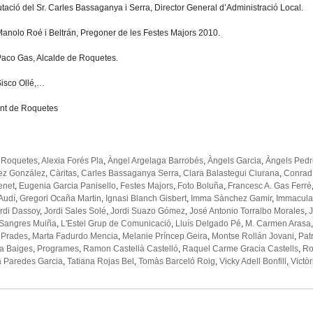
tació del Sr. Carles Bassaganya i Serra, Director General d’Administració Local.
 Manolo Roé i Beltrán, Pregoner de les Festes Majors 2010.
 Paco Gas, Alcalde de Roquetes.
Sisco Ollé,…
nt de Roquetes
 Roquetes
,
Alexia Forés Pla
,
Àngel Argelaga Barrobés
,
Àngels Garcia
,
Àngels Pedr
ez González
,
Càritas
,
Carles Bassaganya Serra
,
Clara Balastegui Ciurana
,
Conrad
enet
,
Eugenia Garcia Panisello
,
Festes Majors
,
Foto Boluña
,
Francesc A. Gas Ferré
Audí
,
Gregori Ocaña Martin
,
Ignasi Blanch Gisbert
,
Imma Sànchez Gamir
,
Immacula
rdi Dassoy
,
Jordi Sales Solé
,
Jordi Suazo Gómez
,
José Antonio Torralbo Morales
,
 Sangres Muiña
,
L'Estel Grup de Comunicació
,
Lluís Delgado Pé
,
M. Carmen Arasa
l Prades
,
Marta Fadurdo Mencia
,
Melanie Príncep Geira
,
Montse Rollán Jovani
,
Pat
da Baiges
,
Programes
,
Ramon Castellà Castelló
,
Raquel Carme Gracia Castells
,
Ro
a Paredes Garcia
,
Tatiana Rojas Bel
,
Tomàs Barceló Roig
,
Vicky Adell Bonfill
,
Victòr