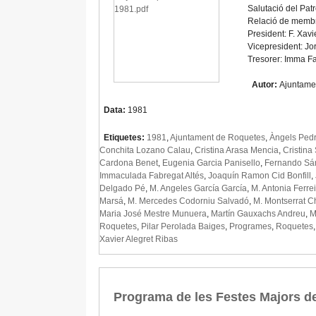
Salutació del Pat
Relació de membr
President: F. Xavi
Vicepresident: Jo
Tresorer: Imma F
Autor:
Ajuntame
Data:
1981
Etiquetes:
1981
,
Ajuntament de Roquetes
,
Àngels Pedr
Conchita Lozano Calau
,
Cristina Arasa Mencia
,
Cristina
Cardona Benet
,
Eugenia Garcia Panisello
,
Fernando Sá
Immaculada Fabregat Altés
,
Joaquín Ramon Cid Bonfill
,
Delgado Pé
,
M. Angeles García García
,
M. Antonia Ferre
Marsá
,
M. Mercedes Codorniu Salvadó
,
M. Montserrat C
Maria José Mestre Munuera
,
Martín Gauxachs Andreu
,
M
Roquetes
,
Pilar Perolada Baiges
,
Programes
,
Roquetes
Xavier Alegret Ribas
Programa de les Festes Majors d