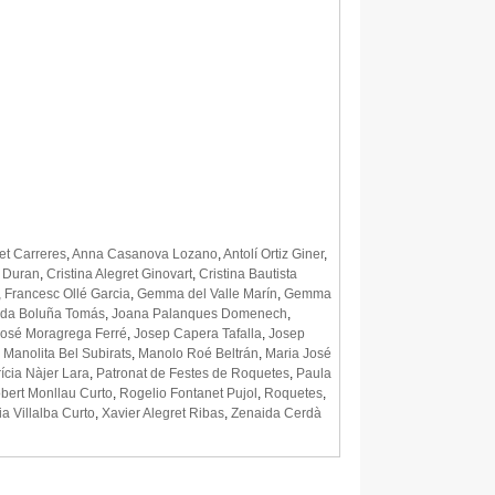
et Carreres
,
Anna Casanova Lozano
,
Antolí Ortiz Giner
,
 Duran
,
Cristina Alegret Ginovart
,
Cristina Bautista
,
Francesc Ollé Garcia
,
Gemma del Valle Marín
,
Gemma
da Boluña Tomás
,
Joana Palanques Domenech
,
José Moragrega Ferré
,
Josep Capera Tafalla
,
Josep
,
Manolita Bel Subirats
,
Manolo Roé Beltrán
,
Maria José
rícia Nàjer Lara
,
Patronat de Festes de Roquetes
,
Paula
bert Monllau Curto
,
Rogelio Fontanet Pujol
,
Roquetes
,
ia Villalba Curto
,
Xavier Alegret Ribas
,
Zenaida Cerdà