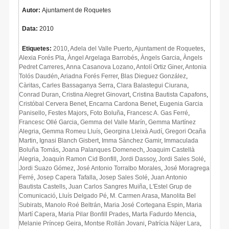
Autor:
Ajuntament de Roquetes
Data:
2010
Etiquetes:
2010
,
Adela del Valle Puerto
,
Ajuntament de Roquetes
,
Alexia Forés Pla
,
Àngel Argelaga Barrobés
,
Àngels Garcia
,
Àngels
Pedret Carreres
,
Anna Casanova Lozano
,
Antolí Ortiz Giner
,
Antonia
Tolós Daudén
,
Ariadna Forés Ferrer
,
Blas Dieguez González
,
Càritas
,
Carles Bassaganya Serra
,
Clara Balastegui Ciurana
,
Conrad Duran
,
Cristina Alegret Ginovart
,
Cristina Bautista Capafons
,
Cristóbal Cervera Benet
,
Encarna Cardona Benet
,
Eugenia Garcia
Panisello
,
Festes Majors
,
Foto Boluña
,
Francesc A. Gas Ferré
,
Francesc Ollé Garcia
,
Gemma del Valle Marín
,
Gemma Martínez
Alegria
,
Gemma Romeu Lluís
,
Georgina Lleixà Audí
,
Gregori Ocaña
Martin
,
Ignasi Blanch Gisbert
,
Imma Sànchez Gamir
,
Immaculada
Boluña Tomás
,
Joana Palanques Domenech
,
Joaquim Castellà
Alegria
,
Joaquín Ramon Cid Bonfill
,
Jordi Dassoy
,
Jordi Sales Solé
,
Jordi Suazo Gómez
,
José Antonio Torralbo Morales
,
José Moragrega
Ferré
,
Josep Capera Tafalla
,
Josep Sales Solé
,
Juan Antonio
Bautista Castells
,
Juan Carlos Sangres Muiña
,
L'Estel Grup de
Comunicació
,
Lluís Delgado Pé
,
M. Carmen Arasa
,
Manolita Bel
Subirats
,
Manolo Roé Beltrán
,
Maria José Cortegana Espin
,
Maria
Martí Capera
,
Maria Pilar Bonfill Prades
,
Marta Fadurdo Mencia
,
Melanie Príncep Geira
,
Montse Rollán Jovani
,
Patrícia Nàjer Lara
,