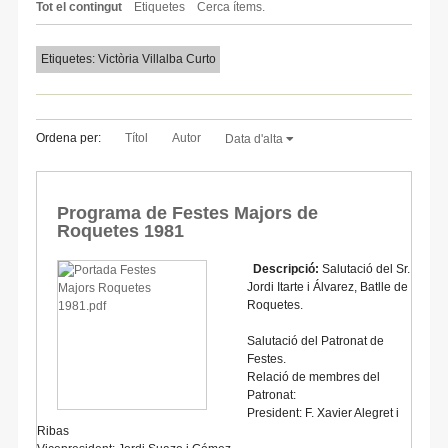
Tot el contingut
Etiquetes
Cerca ítems.
Etiquetes: Victòria Villalba Curto
Ordena per:
Títol
Autor
Data d'alta
Programa de Festes Majors de
Roquetes 1981
Descripció:
Salutació del Sr.
Jordi Itarte i Álvarez, Batlle de
Roquetes.
Salutació del Patronat de
Festes.
Relació de membres del
Patronat:
President: F. Xavier Alegret i
Ribas