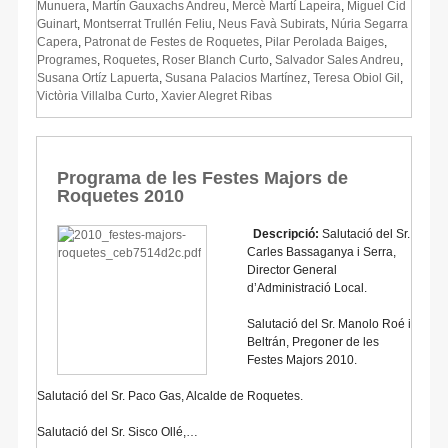
Munuera
,
Martín Gauxachs Andreu
,
Mercè Martí Lapeira
,
Miguel Cid
Guinart
,
Montserrat Trullén Feliu
,
Neus Favà Subirats
,
Núria Segarra
Capera
,
Patronat de Festes de Roquetes
,
Pilar Perolada Baiges
,
Programes
,
Roquetes
,
Roser Blanch Curto
,
Salvador Sales Andreu
,
Susana Ortíz Lapuerta
,
Susana Palacios Martínez
,
Teresa Obiol Gil
,
Victòria Villalba Curto
,
Xavier Alegret Ribas
Programa de les Festes Majors de
Roquetes 2010
Descripció:
Salutació del Sr.
Carles Bassaganya i Serra,
Director General
d’Administració Local.
Salutació del Sr. Manolo Roé i
Beltrán, Pregoner de les
Festes Majors 2010.
Salutació del Sr. Paco Gas, Alcalde de Roquetes.
Salutació del Sr. Sisco Ollé,…