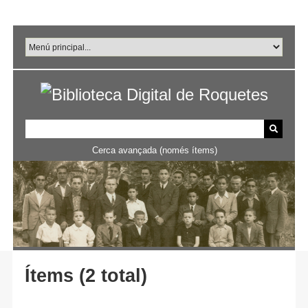
Salta
al
contingut
principal
Cerca avançada (només ítems)
Ítems (2 total)