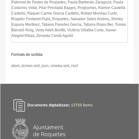
Patronat de Festes de Roquetes
,
Paula Barberán Zaragoza
,
Paula
Codorniu Vidal
,
Pilar Perolada Baiges
,
Programes
,
Ramon Castellà
Castelló
,
Raquel Carme Gracia Castells
,
Robert Monllau Curto
,
Rogelio Fontanet Pujol
,
Roquetes
,
Salvador Sales Andreu
,
Shirley
Espuny Martínez
,
Tatiana Paredes Garcia
,
Tatiana Rojas Bel
,
Tomàs
Barceló Roig
,
Vicky Adell Bonfill
,
Victòria Villalba Curto
,
Xavier
Alegret Ribas
,
Zenaida Cerdà Aguiló
Formats de sortida
atom
,
dcmes-xml
,
json
,
omeka-xml
,
rss2
Documents digitalitzats:
13750
ítems