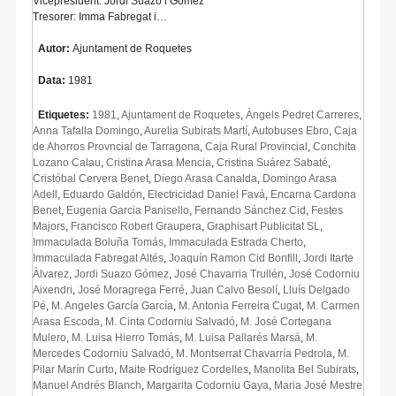
Vicepresident: Jordi Suazo i Gómez
Tresorer: Imma Fabregat i…
Autor:
Ajuntament de Roquetes
Data:
1981
Etiquetes:
1981
,
Ajuntament de Roquetes
,
Àngels Pedret Carreres
,
Anna Tafalla Domingo
,
Aurelia Subirats Martí
,
Autobuses Ebro
,
Caja
de Ahorros Provncial de Tarragona
,
Caja Rural Provincial
,
Conchita
Lozano Calau
,
Cristina Arasa Mencia
,
Cristina Suárez Sabaté
,
Cristóbal Cervera Benet
,
Diego Arasa Canalda
,
Domingo Arasa
Adell
,
Eduardo Galdón
,
Electricidad Daniel Favá
,
Encarna Cardona
Benet
,
Eugenia Garcia Panisello
,
Fernando Sánchez Cid
,
Festes
Majors
,
Francisco Robert Graupera
,
Graphisart Publicitat SL
,
Immaculada Boluña Tomás
,
Immaculada Estrada Cherto
,
Immaculada Fabregat Altés
,
Joaquín Ramon Cid Bonfill
,
Jordi Itarte
Àlvarez
,
Jordi Suazo Gómez
,
José Chavarria Trullén
,
José Codorniu
Aixendri
,
José Moragrega Ferré
,
Juan Calvo Besolí
,
Lluís Delgado
Pé
,
M. Angeles García García
,
M. Antonia Ferreira Cugat
,
M. Carmen
Arasa Escoda
,
M. Cinta Codorniu Salvadó
,
M. José Cortegana
Mulero
,
M. Luisa Hierro Tomás
,
M. Luisa Pallarés Marsá
,
M.
Mercedes Codorniu Salvadó
,
M. Montserrat Chavarría Pedrola
,
M.
Pilar Marín Curto
,
Maite Rodríguez Cordelles
,
Manolita Bel Subirats
,
Manuel Andrés Blanch
,
Margarita Codorniu Gaya
,
Maria José Mestre