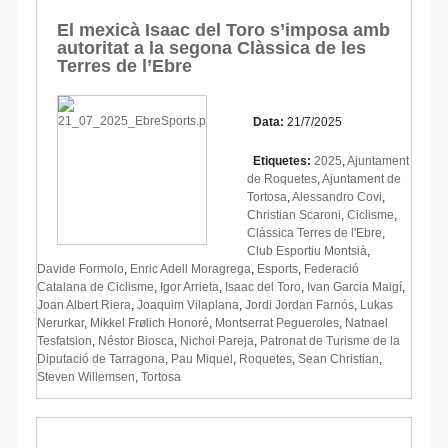
El mexicà Isaac del Toro s’imposa amb
autoritat a la segona Clàssica de les
Terres de l’Ebre
Data:
21/7/2025
Etiquetes:
2025
,
Ajuntament
de Roquetes
,
Ajuntament de
Tortosa
,
Alessandro Covi
,
Christian Scaroni
,
Ciclisme
,
Clàssica Terres de l'Ebre
,
Club Esportiu Montsià
,
Davide Formolo
,
Enric Adell Moragrega
,
Esports
,
Federació
Catalana de Ciclisme
,
Igor Arrieta
,
Isaac del Toro
,
Ivan Garcia Maigí
,
Joan Albert Riera
,
Joaquim Vilaplana
,
Jordi Jordan Farnós
,
Lukas
Nerurkar
,
Mikkel Frølich Honoré
,
Montserrat Pegueroles
,
Natnael
Tesfatsion
,
Néstor Biosca
,
Nichol Pareja
,
Patronat de Turisme de la
Diputació de Tarragona
,
Pau Miquel
,
Roquetes
,
Sean Christian
,
Steven Willemsen
,
Tortosa