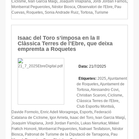
Ciclisme
,
Ivan Garcia Maigí
,
Joaquim Vilaplana
,
Jordi Jordan Farnós
,
Montserrat Pegueroles
,
Néstor Biosca
,
Observatori de l'Ebre
,
Pau
Cuevas
,
Roquetes
,
Sonia Andrade Ruiz
,
Tortosa
,
Turisme
Isaac del Toro s’imposa en la II
Clàssica Terres de l’Ebre, que deixa
empremta a Roquetes
Data:
21/7/2025
Etiquetes:
2025
,
Ajuntament
de Roquetes
,
Ajuntament de
Tortosa
,
Alessandro Covi
,
Christian Scaroni
,
Ciclisme
,
Clàssica Terres de l'Ebre
,
Club Esportiu Montsià
,
Davide Formolo
,
Enric Adell Moragrega
,
Esports
,
Federació
Catalana de Ciclisme
,
Igor Arrieta
,
Isaac del Toro
,
Ivan Garcia Maigí
,
Joaquim Vilaplana
,
Jordi Jordan Farnós
,
Lukas Nerurkar
,
Mikkel
Frølich Honoré
,
Montserrat Pegueroles
,
Natnael Tesfatsion
,
Néstor
Biosca
,
Patronat de Turisme de la Diputació de Tarragona
,
Pau