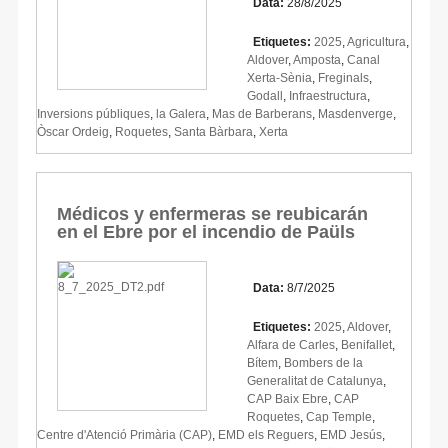
Data:
28/8/2025
Etiquetes:
2025
,
Agricultura
,
Aldover
,
Amposta
,
Canal
Xerta-Sènia
,
Freginals
,
Godall
,
Infraestructura
,
Inversions públiques
,
la Galera
,
Mas de Barberans
,
Masdenverge
,
Òscar Ordeig
,
Roquetes
,
Santa Bàrbara
,
Xerta
Médicos y enfermeras se reubicarán
en el Ebre por el incendio de Paüls
Data:
8/7/2025
Etiquetes:
2025
,
Aldover
,
Alfara de Carles
,
Benifallet
,
Bítem
,
Bombers de la
Generalitat de Catalunya
,
CAP Baix Ebre
,
CAP
Roquetes
,
Cap Temple
,
Centre d'Atenció Primària (CAP)
,
EMD els Reguers
,
EMD Jesús
,