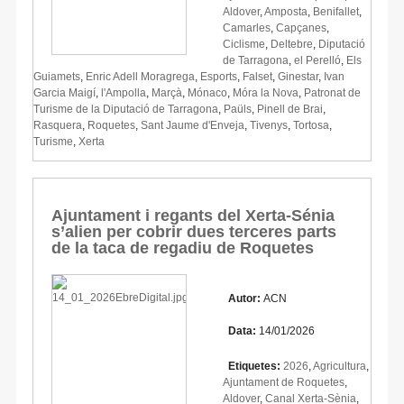
Aldover
,
Amposta
,
Benifallet
,
Camarles
,
Capçanes
,
Ciclisme
,
Deltebre
,
Diputació
de Tarragona
,
el Perelló
,
Els
Guiamets
,
Enric Adell Moragrega
,
Esports
,
Falset
,
Ginestar
,
Ivan
Garcia Maigí
,
l'Ampolla
,
Marçà
,
Mónaco
,
Móra la Nova
,
Patronat de
Turisme de la Diputació de Tarragona
,
Paüls
,
Pinell de Brai
,
Rasquera
,
Roquetes
,
Sant Jaume d'Enveja
,
Tivenys
,
Tortosa
,
Turisme
,
Xerta
Ajuntament i regants del Xerta-Sénia
s’alien per cobrir dues terceres parts
de la taca de regadiu de Roquetes
Autor:
ACN
Data:
14/01/2026
Etiquetes:
2026
,
Agricultura
,
Ajuntament de Roquetes
,
Aldover
,
Canal Xerta-Sènia
,