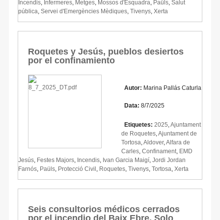
Incendis
,
Infermeres
,
Metges
,
Mossos d'Esquadra
,
Paüls
,
Salut
pública
,
Servei d'Emergències Mèdiques
,
Tivenys
,
Xerta
Roquetes y Jesús, pueblos desiertos
por el confinamiento
Autor:
Marina Pallás Caturla
Data:
8/7/2025
Etiquetes:
2025
,
Ajuntament
de Roquetes
,
Ajuntament de
Tortosa
,
Aldover
,
Alfara de
Carles
,
Confinament
,
EMD
Jesús
,
Festes Majors
,
Incendis
,
Ivan Garcia Maigí
,
Jordi Jordan
Farnós
,
Paüls
,
Protecció Civil
,
Roquetes
,
Tivenys
,
Tortosa
,
Xerta
Seis consultorios médicos cerrados
por el incendio del Baix Ebre. Solo