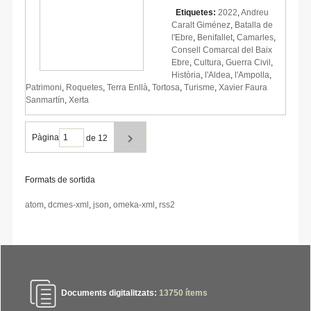
Etiquetes:
2022
,
Andreu
Caralt Giménez
,
Batalla de
l'Ebre
,
Benifallet
,
Camarles
,
Consell Comarcal del Baix
Ebre
,
Cultura
,
Guerra Civil
,
Història
,
l'Aldea
,
l'Ampolla
,
Patrimoni
,
Roquetes
,
Terra Enllà
,
Tortosa
,
Turisme
,
Xavier Faura
Sanmartín
,
Xerta
Pàgina
de 12
Formats de sortida
atom
,
dcmes-xml
,
json
,
omeka-xml
,
rss2
Documents digitalitzats:
13750
ítems