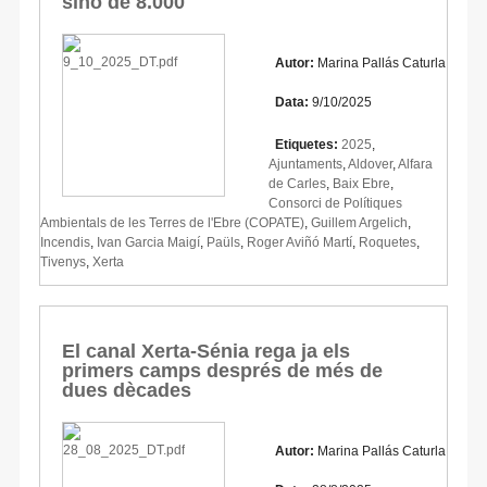
sinó de 8.000"
Autor:
Marina Pallás Caturla
Data:
9/10/2025
Etiquetes:
2025
,
Ajuntaments
,
Aldover
,
Alfara
de Carles
,
Baix Ebre
,
Consorci de Polítiques
Ambientals de les Terres de l'Ebre (COPATE)
,
Guillem Argelich
,
Incendis
,
Ivan Garcia Maigí
,
Paüls
,
Roger Aviñó Martí
,
Roquetes
,
Tivenys
,
Xerta
El canal Xerta-Sénia rega ja els
primers camps després de més de
dues dècades
Autor:
Marina Pallás Caturla