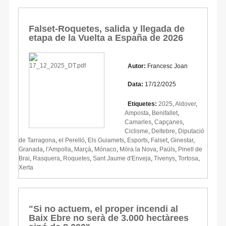
Falset-Roquetes, salida y llegada de
etapa de la Vuelta a España de 2026
Autor:
Francesc Joan
Data:
17/12/2025
Etiquetes:
2025
,
Aldover
,
Amposta
,
Benifallet
,
Camarles
,
Capçanes
,
Ciclisme
,
Deltebre
,
Diputació
de Tarragona
,
el Perelló
,
Els Guiamets
,
Esports
,
Falset
,
Ginestar
,
Granada
,
l'Ampolla
,
Marçà
,
Mónaco
,
Móra la Nova
,
Paüls
,
Pinell de
Brai
,
Rasquera
,
Roquetes
,
Sant Jaume d'Enveja
,
Tivenys
,
Tortosa
,
Xerta
"Si no actuem, el proper incendi al
Baix Ebre no serà de 3.000 hectàrees