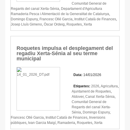
Comunitat General de
Regants del canal Xerta-Sénia
,
Departament d'Agricultura
Ramaderia Pesca i Alimentació de la Generalitat de Catalunya
,
Domingo Espuny
,
Francesc Ollé Garcia
,
Institut Català de Finances
,
Josep Lluís Gimeno
,
Òscar Ordeig
,
Roquetes
,
Xerta
Roquetes impulsa el desplegament del
regadiu Xerta-Sénia al seu terme
municipal
Data:
14/01/2026
Etiquetes:
2026
,
Agricultura
,
Ajuntament de Roquetes
,
Aldover
,
Canal Xerta-Sènia
,
Comunitat General de
Regants del canal Xerta-
Sénia
,
Domingo Espuny
,
Francesc Ollé Garcia
,
Institut Català de Finances
,
Inversions
públiques
,
Ivan Garcia Maigí
,
Ramaderia
,
Roquetes
,
Xerta