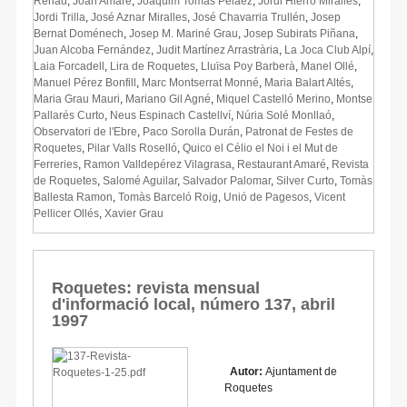
Renau
,
Joan Amaré
,
Joaquim Tomàs Pelàez
,
Jordi Hierro Miralles
,
Jordi Trilla
,
José Aznar Miralles
,
José Chavarria Trullén
,
Josep
Bernat Doménech
,
Josep M. Mariné Grau
,
Josep Subirats Piñana
,
Juan Alcoba Fernández
,
Judit Martínez Arrastrària
,
La Joca Club Alpí
,
Laia Forcadell
,
Lira de Roquetes
,
Lluïsa Poy Barberà
,
Manel Ollé
,
Manuel Pérez Bonfill
,
Marc Montserrat Monné
,
Maria Balart Altés
,
Maria Grau Mauri
,
Mariano Gil Agné
,
Miquel Castelló Merino
,
Montse
Pallarés Curto
,
Neus Espinach Castellví
,
Núria Solé Monllaó
,
Observatori de l'Ebre
,
Paco Sorolla Durán
,
Patronat de Festes de
Roquetes
,
Pilar Valls Roselló
,
Quico el Célio el Noi i el Mut de
Ferreries
,
Ramon Valldepérez Vilagrasa
,
Restaurant Amaré
,
Revista
de Roquetes
,
Salomé Aguilar
,
Salvador Palomar
,
Silver Curto
,
Tomàs
Ballesta Ramon
,
Tomàs Barceló Roig
,
Unió de Pagesos
,
Vicent
Pellicer Ollés
,
Xavier Grau
Roquetes: revista mensual
d'informació local, número 137, abril
1997
Autor:
Ajuntament de
Roquetes