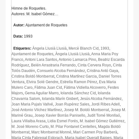
Himne de Roquetes.
Autores: M. Isabel Gómez…
Autor:
Ajuntament de Roquetes
Data:
1993
Etiquetes:
Àngela Llusià Llusià
,
Mercè Blanch Cid
,
1993
,
Ajuntament de Roquetes
,
Àngela Llusià Llusià
,
Anna Maria Poy
Franco
,
Antoni Lara Santos
,
Antonio Lamarca Pino
,
Beatriz Escarda
Rodríguez
,
Belén Arrastraria Ferrando
,
Cinta Cervera Royo
,
Cinta
Tolós Daudén
,
Consuelo Alcoba Fernández
,
Cristina Antó Gaya
,
Cristina Boldó Montserrat
,
Cristina Martínez Garcia
,
Daniel Torres
Ventura
,
Elvira Solé Gendre
,
Estrella Ramon Pérez
,
Eva Maria
Mulero Caro
,
Fàtima Juan Cid
,
Fàtima Vidiella Alcoverro
,
Festes
Majors
,
Gema Aguilar Marro
,
Iolanda Sánchez Cid
,
Iolanda
Chavarria Salom
,
Iolanda Marín Gisbert
,
Jesús Alcoba Fernández
,
Joan Maria Pujals Vallvé
,
Joan Rupérez Sales
,
Jordi Ribes Adell
,
José Antonio Vilchez Martínez
,
Josep M. Boldó Montserrat
,
Josep M.
Mariné Grau
,
Josep Xavier Borràs Panisello
,
Judit Tomé Monllaó
,
Laura Villalba Arasa
,
Lidia Esmel Forés
,
M. Isabel Gómez Gutiérrez
,
M. José Moreno Curto
,
M. Pilar Fontanet Centelles
,
Magda Boldó
Montserrat
,
Marc Montserrat Monné
,
Mari Carmen Poy Barberà
,
Maria Cinta Fabregat Estorach
,
Maria Isabel Queralt Baiges
,
Maria