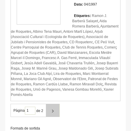
Data:
04/1997
Etiquetes:
Ramon J.
Barberà Salayet
,
Aida
Romera Barberà
,
Ajuntament
de Roquetes
,
Albino Tena Mauri
,
Antoni Martí López
,
Arjub
(Associació Cultural i Ecologista de Roquetes)
,
Associació de
Jubilats i Pensionistes de Roquetes
,
CD Roquetenc
,
CE Peó Vuit
,
Centre Parroquial de Roquetes
,
Club de Tennis Roquetes
,
Comerç
Agrupat de Roquetes (CAR)
,
David Manzanares
,
Escola Mestre
Marcel·lí Domingo
,
Francesc A. Gas Ferré
,
Immaculada Vilaubí
Gisbert
,
Jesús Adell Gavaldà
,
José Chavarria Trullén
,
Josep Bayerri
Raga
,
Josep M. Mariné Grau
,
Josep Maldonado Gili
,
Josep Subirats
Piñana
,
La Joca Club Alpí
,
Lira de Roquetes
,
Marc Montserrat
Monné
,
Mariano Gil Agné
,
Observatori de l'Ebre
,
Patronat de Festes
de Roquetes
,
Ramon Cardús Llatse
,
Ramon Miravall Dolç
,
Revista
de Roquetes
,
Unió de Pagesos
,
Vanesa Gombau Morelló
,
Xavier
Pomés Abella
Pàgina
de 2
Formats de sortida