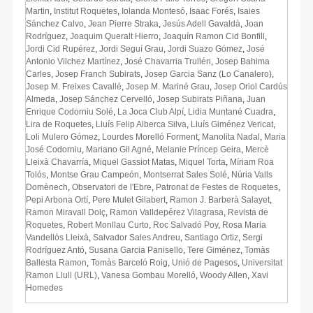
Martin
,
Institut Roquetes
,
Iolanda Montesó
,
Isaac Forés
,
Isaies
Sánchez Calvo
,
Jean Pierre Straka
,
Jesús Adell Gavaldà
,
Joan
Rodríguez
,
Joaquim Queralt Hierro
,
Joaquín Ramon Cid Bonfill
,
Jordi Cid Rupérez
,
Jordi Seguí Grau
,
Jordi Suazo Gómez
,
José
Antonio Vilchez Martínez
,
José Chavarria Trullén
,
Josep Bahima
Carles
,
Josep Franch Subirats
,
Josep Garcia Sanz (Lo Canalero)
,
Josep M. Freixes Cavallé
,
Josep M. Mariné Grau
,
Josep Oriol Cardús
Almeda
,
Josep Sánchez Cervelló
,
Josep Subirats Piñana
,
Juan
Enrique Codorniu Solé
,
La Joca Club Alpí
,
Lidia Muntané Cuadra
,
Lira de Roquetes
,
Lluís Felip Alberca Silva
,
Lluís Giménez Vericat
,
Loli Mulero Gómez
,
Lourdes Morelló Forment
,
Manolita Nadal
,
Maria
José Codorniu
,
Mariano Gil Agné
,
Melanie Príncep Geira
,
Mercè
Lleixà Chavarría
,
Miquel Gassiot Matas
,
Miquel Torta
,
Míriam Roa
Tolós
,
Montse Grau Campeón
,
Montserrat Sales Solé
,
Núria Valls
Domènech
,
Observatori de l'Ebre
,
Patronat de Festes de Roquetes
,
Pepi Arbona Ortí
,
Pere Mulet Gilabert
,
Ramon J. Barberà Salayet
,
Ramon Miravall Dolç
,
Ramon Valldepérez Vilagrasa
,
Revista de
Roquetes
,
Robert Monllau Curto
,
Roc Salvadó Poy
,
Rosa Maria
Vandellòs Lleixà
,
Salvador Sales Andreu
,
Santiago Ortiz
,
Sergi
Rodríguez Antó
,
Susana Garcia Panisello
,
Tere Giménez
,
Tomàs
Ballesta Ramon
,
Tomàs Barceló Roig
,
Unió de Pagesos
,
Universitat
Ramon Llull (URL)
,
Vanesa Gombau Morelló
,
Woody Allen
,
Xavi
Homedes