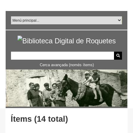
Salta
al
contingut
principal
Cerca avançada (només ítems)
Ítems (14 total)