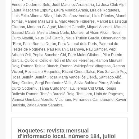
Enrique Codorniu Solé
,
Judit Martínez Arrastrària
,
La Joca Club Alpí
,
Laura Mascarell Espuny
,
Laura Villalba Arasa
,
Lira de Roquetes
,
Lluís Felip Alberca Silva
,
Lluís Giménez Vericat
,
Lluís Pàmies
,
Manel
Tomás
,
Manuel Mas Estela
,
Marc Alegre Figueres
,
Marcel Balastegui
Ciurana
,
Mariano Gil Agné
,
Maribel Caballé
,
Miquel Accensi
,
Miquel
Gassiot Matas
,
Mireia Lleixà Curto
,
Montserrat Alcón Alcón
,
Neus
Curto Altadill
,
Neus Ollé García
,
Neus Trullén García
,
Observatori de
l'Ebre
,
Paco Sorolla Durán
,
Parc Natural dels Ports
,
Patronat de
Festes de Roquetes
,
Pau Pijuan Casanova
,
Pau Samper
,
Pepi
Arbona Ortí
,
Pepita Sànchez Cid
,
Pere Mulet Gilabert
,
Pilar Puerto
García
,
Quico el Célio el Noi i el Mut de Ferreries
,
Ramon Miravall
Dolç
,
Ramon Tafalla Blanch
,
Ramon Valldepérez Vilagrasa
,
Ramon
Vicient
,
Revista de Roquetes
,
Ricard Cirera Salse
,
Roc Salvadó Poy
,
Rosa Beltrán Beltrán
,
Rosa Maria Vandellòs Lleixà
,
Santiago Añó
,
Sergi Costes
,
Sergi Fernández Valls
,
Silvia Bahima Pérez
,
Sònia
Curto Codorniu
,
Tània Curto Monllau
,
Teresa Cid Ortal
,
Tomàs
Ballesta Ramon
,
Tomàs Barceló Roig
,
Toni Lara
,
Unió de Pagesos
,
Vanesa Gombau Morelló
,
Victoriano Fernández Campanario
,
Xavier
Bautista
,
Zaida Arasa Sanabra
Roquetes: revista mensual
d'informació local, número 184, juliol