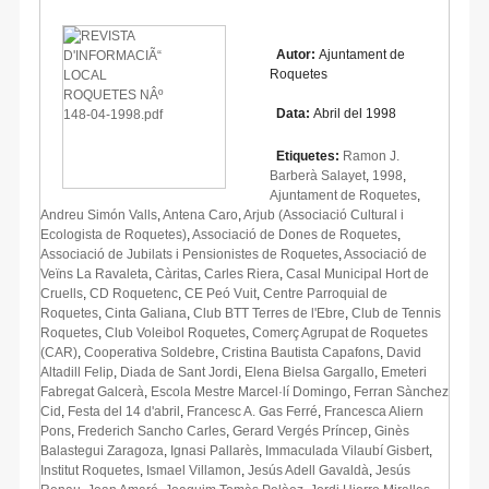
Autor:
Ajuntament de
Roquetes
Data:
Abril del 1998
Etiquetes:
Ramon J.
Barberà Salayet
,
1998
,
Ajuntament de Roquetes
,
Andreu Simón Valls
,
Antena Caro
,
Arjub (Associació Cultural i
Ecologista de Roquetes)
,
Associació de Dones de Roquetes
,
Associació de Jubilats i Pensionistes de Roquetes
,
Associació de
Veïns La Ravaleta
,
Càritas
,
Carles Riera
,
Casal Municipal Hort de
Cruells
,
CD Roquetenc
,
CE Peó Vuit
,
Centre Parroquial de
Roquetes
,
Cinta Galiana
,
Club BTT Terres de l'Ebre
,
Club de Tennis
Roquetes
,
Club Voleibol Roquetes
,
Comerç Agrupat de Roquetes
(CAR)
,
Cooperativa Soldebre
,
Cristina Bautista Capafons
,
David
Altadill Felip
,
Diada de Sant Jordi
,
Elena Bielsa Gargallo
,
Emeteri
Fabregat Galcerà
,
Escola Mestre Marcel·lí Domingo
,
Ferran Sànchez
Cid
,
Festa del 14 d'abril
,
Francesc A. Gas Ferré
,
Francesca Aliern
Pons
,
Frederich Sancho Carles
,
Gerard Vergés Príncep
,
Ginès
Balastegui Zaragoza
,
Ignasi Pallarès
,
Immaculada Vilaubí Gisbert
,
Institut Roquetes
,
Ismael Villamon
,
Jesús Adell Gavaldà
,
Jesús