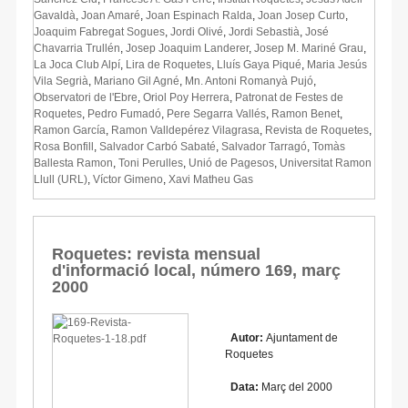
Gavaldà
,
Joan Amaré
,
Joan Espinach Ralda
,
Joan Josep Curto
,
Joaquim Fabregat Sogues
,
Jordi Olivé
,
Jordi Sebastià
,
José
Chavarria Trullén
,
Josep Joaquim Landerer
,
Josep M. Mariné Grau
,
La Joca Club Alpí
,
Lira de Roquetes
,
Lluís Gaya Piqué
,
Maria Jesús
Vila Segrià
,
Mariano Gil Agné
,
Mn. Antoni Romanyà Pujó
,
Observatori de l'Ebre
,
Oriol Poy Herrera
,
Patronat de Festes de
Roquetes
,
Pedro Fumadó
,
Pere Segarra Vallés
,
Ramon Benet
,
Ramon García
,
Ramon Valldepérez Vilagrasa
,
Revista de Roquetes
,
Rosa Bonfill
,
Salvador Carbó Sabaté
,
Salvador Tarragó
,
Tomàs
Ballesta Ramon
,
Toni Perulles
,
Unió de Pagesos
,
Universitat Ramon
Llull (URL)
,
Víctor Gimeno
,
Xavi Matheu Gas
Roquetes: revista mensual
d'informació local, número 169, març
2000
Autor:
Ajuntament de
Roquetes
Data:
Març del 2000