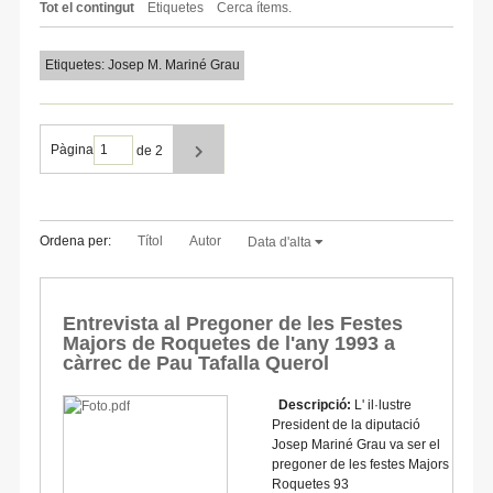
Tot el contingut
Etiquetes
Cerca ítems.
Etiquetes: Josep M. Mariné Grau
Pàgina
de 2
Ordena per:
Títol
Autor
Data d'alta
Entrevista al Pregoner de les Festes
Majors de Roquetes de l'any 1993 a
càrrec de Pau Tafalla Querol
Descripció:
L' il·lustre
President de la diputació
Josep Mariné Grau va ser el
pregoner de les festes Majors
Roquetes 93