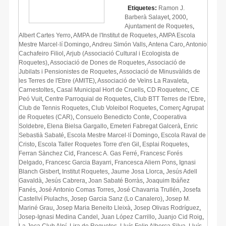
Etiquetes:
Ramon J.
Barberà Salayet
,
2000
,
Ajuntament de Roquetes
,
Albert Cartes Yerro
,
AMPA de l'Institut de Roquetes
,
AMPA Escola
Mestre Marcel·lí Domingo
,
Andreu Simón Valls
,
Antena Caro
,
Antonio
Cachafeiro Filiol
,
Arjub (Associació Cultural i Ecologista de
Roquetes)
,
Associació de Dones de Roquetes
,
Associació de
Jubilats i Pensionistes de Roquetes
,
Associació de Minusvàlids de
les Terres de l'Ebre (AMITE)
,
Associació de Veïns La Ravaleta
,
Carnestoltes
,
Casal Municipal Hort de Cruells
,
CD Roquetenc
,
CE
Peó Vuit
,
Centre Parroquial de Roquetes
,
Club BTT Terres de l'Ebre
,
Club de Tennis Roquetes
,
Club Voleibol Roquetes
,
Comerç Agrupat
de Roquetes (CAR)
,
Consuelo Benedicto Conte
,
Cooperativa
Soldebre
,
Elena Bielsa Gargallo
,
Emeteri Fabregat Galcerà
,
Enric
Sebastià Sabaté
,
Escola Mestre Marcel·lí Domingo
,
Escola Raval de
Cristo
,
Escola Taller Roquetes Torre d'en Gil
,
Esplai Roquetes
,
Ferran Sànchez Cid
,
Francesc A. Gas Ferré
,
Francesc Forés
Delgado
,
Francesc Garcia Bayarri
,
Francesca Aliern Pons
,
Ignasi
Blanch Gisbert
,
Institut Roquetes
,
Jaume Josa Llorca
,
Jesús Adell
Gavaldà
,
Jesús Cabrera
,
Joan Sabaté Borràs
,
Joaquim Ibáñez
Fanés
,
José Antonio Comas Torres
,
José Chavarria Trullén
,
Josefa
Castellví Piulachs
,
Josep Garcia Sanz (Lo Canalero)
,
Josep M.
Mariné Grau
,
Josep Maria Beneito Lleixà
,
Josep Olivas Rodríguez
,
Josep-Ignasi Medina Candel
,
Juan López Carrillo
,
Juanjo Cid Roig
,
La Joca Club Alpí
,
Lira de Roquetes
,
Lluís Felip Alberca Silva
,
Lluís