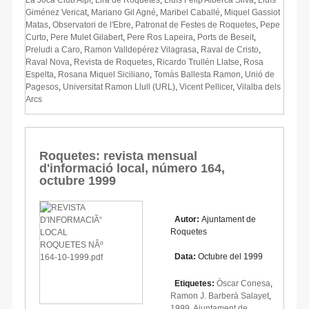
Giménez Vericat
,
Mariano Gil Agné
,
Maribel Caballé
,
Miquel Gassiot
Matas
,
Observatori de l'Ebre
,
Patronat de Festes de Roquetes
,
Pepe
Curto
,
Pere Mulet Gilabert
,
Pere Ros Lapeira
,
Ports de Beseit
,
Preludi a Caro
,
Ramon Valldepérez Vilagrasa
,
Raval de Cristo
,
Raval Nova
,
Revista de Roquetes
,
Ricardo Trullén Llatse
,
Rosa
Espelta
,
Rosana Miquel Siciliano
,
Tomàs Ballesta Ramon
,
Unió de
Pagesos
,
Universitat Ramon Llull (URL)
,
Vicent Pellicer
,
Vilalba dels
Arcs
Roquetes: revista mensual
d'informació local, número 164,
octubre 1999
Autor:
Ajuntament de
Roquetes
Data:
Octubre del 1999
Etiquetes:
Òscar Conesa
,
Ramon J. Barberà Salayet
,
1999
,
Ajuntament de