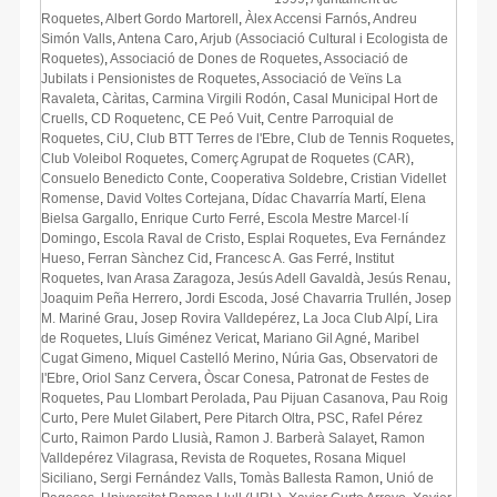
Roquetes
,
Albert Gordo Martorell
,
Àlex Accensi Farnós
,
Andreu
Simón Valls
,
Antena Caro
,
Arjub (Associació Cultural i Ecologista de
Roquetes)
,
Associació de Dones de Roquetes
,
Associació de
Jubilats i Pensionistes de Roquetes
,
Associació de Veïns La
Ravaleta
,
Càritas
,
Carmina Virgili Rodón
,
Casal Municipal Hort de
Cruells
,
CD Roquetenc
,
CE Peó Vuit
,
Centre Parroquial de
Roquetes
,
CiU
,
Club BTT Terres de l'Ebre
,
Club de Tennis Roquetes
,
Club Voleibol Roquetes
,
Comerç Agrupat de Roquetes (CAR)
,
Consuelo Benedicto Conte
,
Cooperativa Soldebre
,
Cristian Videllet
Romense
,
David Voltes Cortejana
,
Dídac Chavarría Martí
,
Elena
Bielsa Gargallo
,
Enrique Curto Ferré
,
Escola Mestre Marcel·lí
Domingo
,
Escola Raval de Cristo
,
Esplai Roquetes
,
Eva Fernández
Hueso
,
Ferran Sànchez Cid
,
Francesc A. Gas Ferré
,
Institut
Roquetes
,
Ivan Arasa Zaragoza
,
Jesús Adell Gavaldà
,
Jesús Renau
,
Joaquim Peña Herrero
,
Jordi Escoda
,
José Chavarria Trullén
,
Josep
M. Mariné Grau
,
Josep Rovira Valldepérez
,
La Joca Club Alpí
,
Lira
de Roquetes
,
Lluís Giménez Vericat
,
Mariano Gil Agné
,
Maribel
Cugat Gimeno
,
Miquel Castelló Merino
,
Núria Gas
,
Observatori de
l'Ebre
,
Oriol Sanz Cervera
,
Òscar Conesa
,
Patronat de Festes de
Roquetes
,
Pau Llombart Perolada
,
Pau Pijuan Casanova
,
Pau Roig
Curto
,
Pere Mulet Gilabert
,
Pere Pitarch Oltra
,
PSC
,
Rafel Pérez
Curto
,
Raimon Pardo Llusià
,
Ramon J. Barberà Salayet
,
Ramon
Valldepérez Vilagrasa
,
Revista de Roquetes
,
Rosana Miquel
Siciliano
,
Sergi Fernández Valls
,
Tomàs Ballesta Ramon
,
Unió de