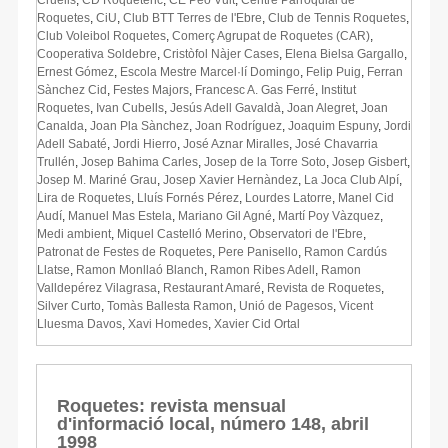
Roquetes
,
CiU
,
Club BTT Terres de l'Ebre
,
Club de Tennis Roquetes
,
Club Voleibol Roquetes
,
Comerç Agrupat de Roquetes (CAR)
,
Cooperativa Soldebre
,
Cristòfol Nàjer Cases
,
Elena Bielsa Gargallo
,
Ernest Gómez
,
Escola Mestre Marcel·lí Domingo
,
Felip Puig
,
Ferran
Sànchez Cid
,
Festes Majors
,
Francesc A. Gas Ferré
,
Institut
Roquetes
,
Ivan Cubells
,
Jesús Adell Gavaldà
,
Joan Alegret
,
Joan
Canalda
,
Joan Pla Sànchez
,
Joan Rodríguez
,
Joaquim Espuny
,
Jordi
Adell Sabaté
,
Jordi Hierro
,
José Aznar Miralles
,
José Chavarria
Trullén
,
Josep Bahima Carles
,
Josep de la Torre Soto
,
Josep Gisbert
,
Josep M. Mariné Grau
,
Josep Xavier Hernàndez
,
La Joca Club Alpí
,
Lira de Roquetes
,
Lluís Fornés Pérez
,
Lourdes Latorre
,
Manel Cid
Audí
,
Manuel Mas Estela
,
Mariano Gil Agné
,
Martí Poy Vàzquez
,
Medi ambient
,
Miquel Castelló Merino
,
Observatori de l'Ebre
,
Patronat de Festes de Roquetes
,
Pere Panisello
,
Ramon Cardús
Llatse
,
Ramon Monllaó Blanch
,
Ramon Ribes Adell
,
Ramon
Valldepérez Vilagrasa
,
Restaurant Amaré
,
Revista de Roquetes
,
Silver Curto
,
Tomàs Ballesta Ramon
,
Unió de Pagesos
,
Vicent
Lluesma Davos
,
Xavi Homedes
,
Xavier Cid Ortal
Roquetes: revista mensual
d'informació local, número 148, abril
1998