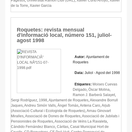
Pagesos
,
Universitat Ramon Llull (URL)
,
Xavier Curto Arroyo
,
Xavier
de la Torre
,
Xavier Garcia
Roquetes: revista mensual
d'informació local, número 151, juliol-
agost 1998
Autor:
Ajuntament de
Roquetes
Data:
Juliol - Agost del 1998
Etiquetes:
Moises Cuevas
Delgado
,
Òscar Molina
,
Ramon J. Barberà Salayet
,
Sergi Rodríguez
,
1998
,
Ajuntament de Roquetes
,
Alexandre Borrull
Jaques
,
Andreu Simón Valls
,
Àngel Tomàs
,
Antena Caro
,
Arjub
(Associació Cultural i Ecologista de Roquetes)
,
Arnau Ginovart
Miralles
,
Associació de Dones de Roquetes
,
Associació de Jubilats i
Pensionistes de Roquetes
,
Associació de Veïns La Ravaleta
,
Cándido Fernández Blanco
,
Càritas
,
Casal Municipal Hort de
Cruells
,
CD Roquetenc
,
CE Peó Vuit
,
Centre Parroquial de