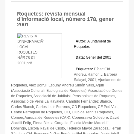
Roquetes: revista mensual
d'informació local, número 178, gener
2001
Autor:
Ajuntament de
Roquetes
Data:
Gener del 2001
Etiquetes:
Dídac Cid
Andreu
,
Ramon J. Barberà
Salayet
,
2001
,
Ajuntament de
Roquetes
,
Àlex Borrull Espuny
,
Andreu Simón Valls
,
Arjub
(Associació Cultural i Ecologista de Roquetes)
,
Associació de Dones
de Roquetes
,
Associació de Jubilats i Pensionistes de Roquetes
,
Associació de Veïns La Ravaleta
,
Cándido Fernández Blanco
,
Carles Blanch
,
Carles Lluís Ferreres
,
CD Roquetenc
,
CE Peó Vuit
,
Centre Parroquial de Roquetes
,
CiU
,
Club de Tennis Roquetes
,
Comerç Agrupat de Roquetes (CAR)
,
Cooperativa Soldebre
,
David
Altadill Felip
,
Elena Bielsa Gargallo
,
Escola Mestre Marcel·lí
Domingo
,
Escola Raval de Cristo
,
Federico Mayor Zaragoza
,
Ferran
Sànchez Cid
,
Francesc A. Gas Ferré
,
Institut Roquetes
,
Jesús Adell