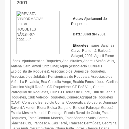
2001
Autor:
Ajuntament de
Roquetes
Data:
Juliol del 2001
Etiquetes:
Isaies Sánchez
Calvo
,
Ramon J. Barberà
Salayet
,
2001
,
Agustí Forné
López
,
Ajuntament de Roquetes
,
Ana Miralles
,
Andreu Simón Valls
,
Antena Caro
,
Antolí Ortiz Giner
,
Arjub (Associació Cultural i
Ecologista de Roquetes)
,
Associació de Dones de Roquetes
,
Associació de Jubilats i Pensionistes de Roquetes
,
Associació de
Veïns La Ravaleta
,
Bea Castellà Verge
,
Beatriu Forés López
,
Càritas
,
Carmina Virgili Rodón
,
CD Roquetenc
,
CE Peó Vuit
,
Centre
Parroquial de Roquetes
,
Club BTT Terres de l'Ebre
,
Club de Tennis
Roquetes
,
Club Voleibol Roquetes
,
Comerç Agrupat de Roquetes
(CAR)
,
Consuelo Benedicto Conte
,
Cooperativa Soldebre
,
Domingo
Bayerri Aixendri
,
Elena Bielsa Gargallo
,
Emeteri Fabregat Galcerà
,
Escola Mestre Marcel·lí Domingo
,
Escola Raval de Cristo
,
Esplai
Roquetes
,
Ester Gombau Morelló
,
Ester Sánchez Valls
,
Ferran
Sànchez Cid
,
Francesc A. Gas Ferré
,
Francesc Bermúdez
,
Georgina
Lleixà Audí
,
Gerardo Garcia
,
Glòria Pallé Torres
,
Gregori Ocaña