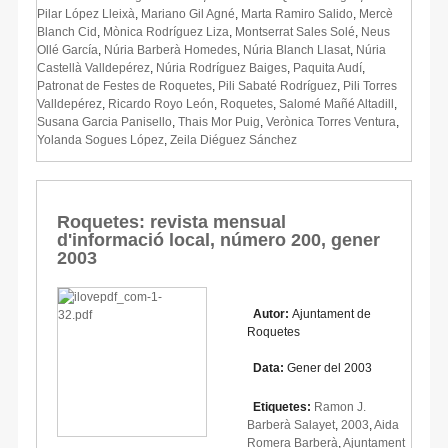
Pilar López Lleixà
,
Mariano Gil Agné
,
Marta Ramiro Salido
,
Mercè
Blanch Cid
,
Mònica Rodríguez Liza
,
Montserrat Sales Solé
,
Neus
Ollé García
,
Núria Barberà Homedes
,
Núria Blanch Llasat
,
Núria
Castellà Valldepérez
,
Núria Rodríguez Baiges
,
Paquita Audí
,
Patronat de Festes de Roquetes
,
Pili Sabaté Rodríguez
,
Pili Torres
Valldepérez
,
Ricardo Royo León
,
Roquetes
,
Salomé Mañé Altadill
,
Susana Garcia Panisello
,
Thais Mor Puig
,
Verònica Torres Ventura
,
Yolanda Sogues López
,
Zeila Diéguez Sánchez
Roquetes: revista mensual
d'informació local, número 200, gener
2003
Autor:
Ajuntament de
Roquetes
Data:
Gener del 2003
Etiquetes:
Ramon J.
Barberà Salayet
,
2003
,
Aida
Romera Barberà
,
Ajuntament