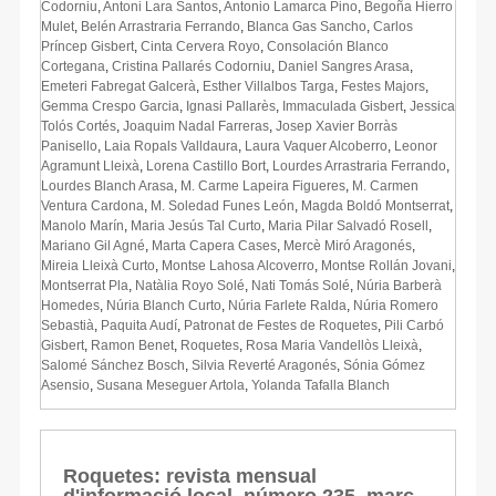
Codorniu
,
Antoni Lara Santos
,
Antonio Lamarca Pino
,
Begoña Hierro
Mulet
,
Belén Arrastraria Ferrando
,
Blanca Gas Sancho
,
Carlos
Príncep Gisbert
,
Cinta Cervera Royo
,
Consolación Blanco
Cortegana
,
Cristina Pallarés Codorniu
,
Daniel Sangres Arasa
,
Emeteri Fabregat Galcerà
,
Esther Villalbos Targa
,
Festes Majors
,
Gemma Crespo Garcia
,
Ignasi Pallarès
,
Immaculada Gisbert
,
Jessica
Tolós Cortés
,
Joaquim Nadal Farreras
,
Josep Xavier Borràs
Panisello
,
Laia Ropals Valldaura
,
Laura Vaquer Alcoberro
,
Leonor
Agramunt Lleixà
,
Lorena Castillo Bort
,
Lourdes Arrastraria Ferrando
,
Lourdes Blanch Arasa
,
M. Carme Lapeira Figueres
,
M. Carmen
Ventura Cardona
,
M. Soledad Funes León
,
Magda Boldó Montserrat
,
Manolo Marín
,
Maria Jesús Tal Curto
,
Maria Pilar Salvadó Rosell
,
Mariano Gil Agné
,
Marta Capera Cases
,
Mercè Miró Aragonés
,
Mireia Lleixà Curto
,
Montse Lahosa Alcoverro
,
Montse Rollán Jovani
,
Montserrat Pla
,
Natàlia Royo Solé
,
Nati Tomás Solé
,
Núria Barberà
Homedes
,
Núria Blanch Curto
,
Núria Farlete Ralda
,
Núria Romero
Sebastià
,
Paquita Audí
,
Patronat de Festes de Roquetes
,
Pili Carbó
Gisbert
,
Ramon Benet
,
Roquetes
,
Rosa Maria Vandellòs Lleixà
,
Salomé Sánchez Bosch
,
Silvia Reverté Aragonés
,
Sónia Gómez
Asensio
,
Susana Meseguer Artola
,
Yolanda Tafalla Blanch
Roquetes: revista mensual
d'informació local, número 235, març