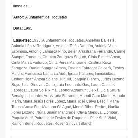
Himne de…
Autor:
Ajuntament de Roquetes
Data:
1995
Etiquetes:
1995
,
Ajuntament de Roquetes
,
Anselmo Ballesté
,
Antonia López Rodríguez
,
Antonia Tolós Daudén
,
Antonia Valls
Espinosa
,
Antonio Lamarca Pino
,
Belén Arrastraria Ferrando
,
Carme
Samper Franquet
,
Carmen Zaragoza Segura
,
Cinta Blanch Arasa
,
Cinta Marsà Fadurdo
,
Cinta Pérez Mangrané
,
Cristina Roca
Zaragoza
,
Daniel Sangres Arasa
,
Emeteri Fabregat Galcerà
,
Festes
Majors
,
Francesca Lamarca Audí
,
Ignasi Pallarès
,
Immaculada
Gisbert
,
Joan Antoni Solans Huguet
,
Joaquín Blanch
,
Judith Lozano
Royo
,
Laia Ginovart Curto
,
Laia Leonardo Gas
,
Laura Castelló
Fabregat
,
Laura Solé Rima
,
Leonor Agramunt Lleixà
,
Lidia Saura
Benaiges
,
Lourdes Arrastraria Ferrando
,
Manoli Caro Marín
,
Manolo
Marín
,
Maria Jesús Forés López
,
Maria José Calvo Besolí
,
Maria
Teresa Arasa Fos
,
Mariano Gil Agné
,
Mercè Ribes Pedret
,
Noèlia
Forés Lozano
,
Núria Simón Mangrané
,
Olivia Mengual Llombart
,
Paquita Audí
,
Patronat de Festes de Roquetes
,
Pilar Solé Vidal
,
Ramon Benet
,
Roquetes
,
Roser Ginovart Blanch