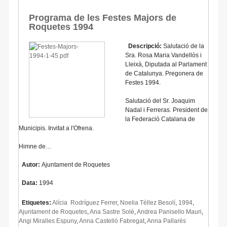
Programa de les Festes Majors de
Roquetes 1994
Descripció:
Salutació de la
Sra. Rosa Maria Vandellòs i
Lleixà, Diputada al Parlament
de Catalunya. Pregonera de
Festes 1994.
Salutació del Sr. Joaquim
Nadal i Ferreras. President de
la Federació Catalana de
Municipis. Invitat a l'Ofrena.
Himne de…
Autor:
Ajuntament de Roquetes
Data:
1994
Etiquetes:
Alícia Rodríguez Ferrer
,
Noelia Téllez Besolí
,
1994
,
Ajuntament de Roquetes
,
Ana Sastre Solé
,
Andrea Panisello Mauri
,
Angi Miralles Espuny
,
Anna Castelló Fabregat
,
Anna Pallarés