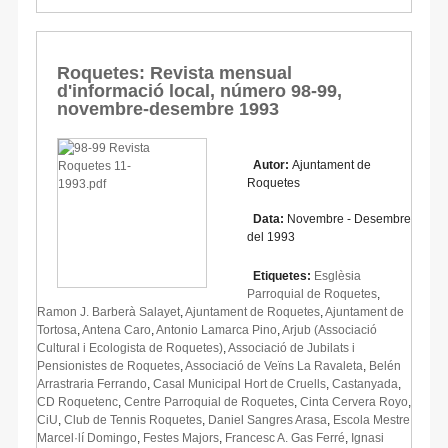
Roquetes: Revista mensual
d'informació local, número 98-99,
novembre-desembre 1993
Autor:
Ajuntament de
Roquetes
Data:
Novembre - Desembre
del 1993
Etiquetes:
Esglèsia
Parroquial de Roquetes
,
Ramon J. Barberà Salayet
,
Ajuntament de Roquetes
,
Ajuntament de
Tortosa
,
Antena Caro
,
Antonio Lamarca Pino
,
Arjub (Associació
Cultural i Ecologista de Roquetes)
,
Associació de Jubilats i
Pensionistes de Roquetes
,
Associació de Veïns La Ravaleta
,
Belén
Arrastraria Ferrando
,
Casal Municipal Hort de Cruells
,
Castanyada
,
CD Roquetenc
,
Centre Parroquial de Roquetes
,
Cinta Cervera Royo
,
CiU
,
Club de Tennis Roquetes
,
Daniel Sangres Arasa
,
Escola Mestre
Marcel·lí Domingo
,
Festes Majors
,
Francesc A. Gas Ferré
,
Ignasi