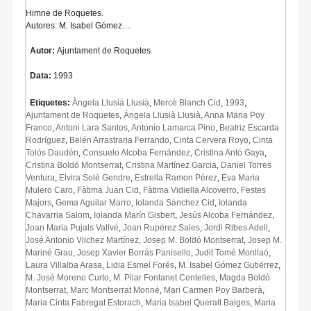
Himne de Roquetes.
Autores: M. Isabel Gómez…
Autor:
Ajuntament de Roquetes
Data:
1993
Etiquetes:
Àngela Llusià Llusià
,
Mercè Blanch Cid
,
1993
,
Ajuntament de Roquetes
,
Àngela Llusià Llusià
,
Anna Maria Poy
Franco
,
Antoni Lara Santos
,
Antonio Lamarca Pino
,
Beatriz Escarda
Rodríguez
,
Belén Arrastraria Ferrando
,
Cinta Cervera Royo
,
Cinta
Tolós Daudén
,
Consuelo Alcoba Fernández
,
Cristina Antó Gaya
,
Cristina Boldó Montserrat
,
Cristina Martínez Garcia
,
Daniel Torres
Ventura
,
Elvira Solé Gendre
,
Estrella Ramon Pérez
,
Eva Maria
Mulero Caro
,
Fàtima Juan Cid
,
Fàtima Vidiella Alcoverro
,
Festes
Majors
,
Gema Aguilar Marro
,
Iolanda Sánchez Cid
,
Iolanda
Chavarria Salom
,
Iolanda Marín Gisbert
,
Jesús Alcoba Fernández
,
Joan Maria Pujals Vallvé
,
Joan Rupérez Sales
,
Jordi Ribes Adell
,
José Antonio Vilchez Martínez
,
Josep M. Boldó Montserrat
,
Josep M.
Mariné Grau
,
Josep Xavier Borràs Panisello
,
Judit Tomé Monllaó
,
Laura Villalba Arasa
,
Lidia Esmel Forés
,
M. Isabel Gómez Gutiérrez
,
M. José Moreno Curto
,
M. Pilar Fontanet Centelles
,
Magda Boldó
Montserrat
,
Marc Montserrat Monné
,
Mari Carmen Poy Barberà
,
Maria Cinta Fabregat Estorach
,
Maria Isabel Queralt Baiges
,
Maria