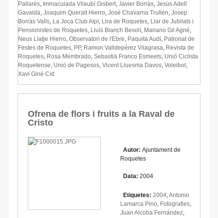
Pallarès
,
Immaculada Vilaubí Gisbert
,
Javier Borràs
,
Jesús Adell
Gavaldà
,
Joaquim Queralt Hierro
,
José Chavarria Trullén
,
Josep
Borràs Valls
,
La Joca Club Alpí
,
Lira de Roquetes
,
Llar de Jubilats i
Pensionistes de Roquetes
,
Lluís Blanch Besolí
,
Mariano Gil Agné
,
Neus Llatje Hierro
,
Observatori de l'Ebre
,
Paquita Audí
,
Patronat de
Festes de Roquetes
,
PP
,
Ramon Valldepérez Vilagrasa
,
Revista de
Roquetes
,
Rosa Membrado
,
Sebastià Franco Esmeets
,
Unió Ciclista
Roquetense
,
Unió de Pagesos
,
Vicent Lluesma Davos
,
Voleibol
,
Xavi Giné Cid
Ofrena de flors i fruits a la Raval de
Cristo
Autor:
Ajuntament de
Roquetes
Data:
2004
Etiquetes:
2004
,
Antonio
Lamarca Pino
,
Fotografies
,
Juan Alcoba Fernández
,