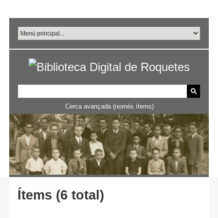
Salta
al
contingut
principal
Cerca avançada (només ítems)
Ítems (6 total)