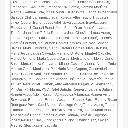
Cristo
,
Ferran Bel Accensi
,
Ferran Pallarés
,
Ferran Sànchez Cid
,
Francesc A. Gas Ferré
,
Francesc Ollé Garcia
,
Gemma Martínez
Alegria
,
German Solé
,
Ignasi Vidal Fuster
,
Imma Blanch
,
Immaculada
Balagué Chillida
,
Immaculada Fabregat Altés
,
Institut Roquetes
,
Javier Queralt Benet
,
Jesús Adell Gavaldà
,
Joan Espelta
,
Jordi
Escoda
,
Jordi Queralt Benet
,
Jordi Seguí Grau
,
José Chavarria
Trullén
,
Juan José Tafalla Buera
,
La Joca Club Alpí
,
Laura Arasa
,
Lira de Roquetes
,
Lluís Blanch Besolí
,
Lluís Gaya Piqué
,
Lourdes
Morelló Forment
,
Mª Carmen Pedret Carreres
,
Mª Rosa Sancho
Baiges
,
Maite Codorniu
,
Manoli Herrera Gòmez
,
Marc Bautista
,
Maria Jesús Baiges Salvadó
,
Mariano Gil Agné
,
Maribel Caballé
,
Maribel Gimeno
,
Marta Capera Cases
,
Medi ambient
,
Mercè Curto
Baset
,
Mercè Lleixà Chavarría
,
Miquel Castelló Merino
,
Miquel Torta
,
Montse Cedo
,
Montserrat Pla
,
Núria Martí Capera
,
Observatori de
l'Ebre
,
Paquita Audí
,
Parc Natural dels Ports
,
Patronat de Festes de
Roquetes
,
Pau Samper
,
Pepi Arbona Ortí
,
Pepita Chavarría
,
Pepita
Trullén
,
Pere Mulet Gilabert
,
Pilar Perolada Baiges
,
Pili Aleixendri
,
Pili Gas
,
Pili Murria
,
PSC
,
Rafel Balada
,
Ramon J. Barberà Salayet
,
Ramon Ribes Adell
,
Ramon Valldepérez Vilagrasa
,
Ramon Vicient
,
Revista de Roquetes
,
Robert Mascarell Espuny
,
Rosa Espuny
,
Roser
Rodríguez Povill
,
Santi Marsal
,
Santiago Ortiz
,
Teresa Arasa
,
Teresa
Ciurana Tost
,
Teresa Ebri
,
Teresa Marro Marro
,
Teresa Martí Vidal
,
Teresa Solé Carles
,
Tomàs Ballesta Ramon
,
Unió de Pagesos
,
Vicent Pellicer Ollés
,
Vicky Andrés
,
Víctor Gimeno Sanz
,
Xavier
Alegret Ribas
,
Xavier Bautista