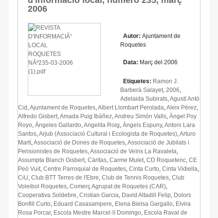
2006
Autor:
Ajuntament de
Roquetes
Data:
Març del 2006
Etiquetes:
Ramon J.
Barberà Salayet
,
2006
,
Adelaida Subirats
,
Agustí Antó
Cid
,
Ajuntament de Roquetes
,
Albert Llombart Perolada
,
Aleix Pérez
,
Alfredo Gisbert
,
Amada Puig Ibáñez
,
Andreu Simón Valls
,
Àngel Poy
Royo
,
Ángeles Gallardo
,
Angelita Roig
,
Àngels Espuny
,
Antoni Lara
Santos
,
Arjub (Associació Cultural i Ecologista de Roquetes)
,
Arturo
Martí
,
Associació de Dones de Roquetes
,
Associació de Jubilats i
Pensionistes de Roquetes
,
Associació de Veïns La Ravaleta
,
Assumpta Blanch Gisbert
,
Càritas
,
Carme Mulet
,
CD Roquetenc
,
CE
Peó Vuit
,
Centre Parroquial de Roquetes
,
Cinta Curto
,
Cinta Vidiella
,
CiU
,
Club BTT Terres de l'Ebre
,
Club de Tennis Roquetes
,
Club
Voleibol Roquetes
,
Comerç Agrupat de Roquetes (CAR)
,
Cooperativa Soldebre
,
Cristian Garcia
,
David Altadill Felip
,
Dolors
Bonfill Curto
,
Eduard Casasampere
,
Elena Bielsa Gargallo
,
Elvira
Rosa Porcar
,
Escola Mestre Marcel·lí Domingo
,
Escola Raval de