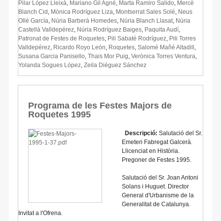
Pilar López Lleixà
,
Mariano Gil Agné
,
Marta Ramiro Salido
,
Mercè
Blanch Cid
,
Mònica Rodríguez Liza
,
Montserrat Sales Solé
,
Neus
Ollé García
,
Núria Barberà Homedes
,
Núria Blanch Llasat
,
Núria
Castellà Valldepérez
,
Núria Rodríguez Baiges
,
Paquita Audí
,
Patronat de Festes de Roquetes
,
Pili Sabaté Rodríguez
,
Pili Torres
Valldepérez
,
Ricardo Royo León
,
Roquetes
,
Salomé Mañé Altadill
,
Susana Garcia Panisello
,
Thais Mor Puig
,
Verònica Torres Ventura
,
Yolanda Sogues López
,
Zeila Diéguez Sánchez
Programa de les Festes Majors de
Roquetes 1995
Descripció:
Salutació del Sr.
Emeteri Fabregat Galcerà.
Llicenciat en Història.
Pregoner de Festes 1995.
Salutació del Sr. Joan Antoni
Solans i Huguet. Director
General d'Urbanisme de la
Generalitat de Catalunya.
Invitat a l'Ofrena.