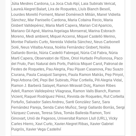
Júlia Mestres Cardona
,
La Joca Club Alpí
,
Laia Subirats Vericat
,
Laureà Alegret Balart
,
Lira de Roquetes
,
Lluís Blanch Besolí
,
Lourdes Morelló Forment
,
Manel Domènech Milián
,
Manel Vidiella
Sànchez
,
Mar Panisello Cardona
,
Maria Cotaina Recio
,
Maria
Gisbert Valldepérez
,
Maria Martí Capera
,
Marian Cid Aparicio
,
Mariano Gil Agné
,
Marina Argelaga Monserrat
,
Marina Estorach
Moreno
,
Medi ambient
,
Miquel Accensi
,
Miquel Castelló Merino
,
Montse Pallarés Curto
,
Nereida Vidiella Sánchez
,
Neus Carbonell
Solé
,
Neus Villalba Arasa
,
Noèlia Fernàndez Gisbert
,
Noèlia
Gallardo Borràs
,
Núria Castelló Fabregat
,
Núria Cid Fabra
,
Núria
Martí Capera
,
Observatori de l'Ebre
,
Oriol Hurtado Pruñonosa
,
Paco
del Fruto
,
Parc Natural dels Ports
,
Patrícia Miquel Carot
,
Patronat de
Festes de Roquetes
,
Pau Alegria
,
Pau Pijuan Casanova
,
Pau Suazo
Ciurana
,
Paula Casajust Sangres
,
Paula Ramon Malràs
,
Pep Pinyol
,
Pepi Arbona Ortí
,
Pepi Bel Subirats
,
Pilar Cortiella
,
Pili Alegria Vidal
,
Ramon J. Barberà Salayet
,
Ramon Miravall Dolç
,
Ramon Ribes
Adell
,
Ramon Valldepérez Vilagrasa
,
Ramon Valls Blanch
,
Ramon
Vicient
,
Raquel Rodríguez Pérez
,
Revista de Roquetes
,
Rut Cortiella
Fortuño
,
Salvador Sales Andreu
,
Santi González Sanz
,
Sara
Fernández Pareja
,
Senda Calvo Muñoz
,
Sergi Gallardo Borràs
,
Sergi
Vázquez Cuevas
,
Teresa Silva
,
Tomàs Ballesta Ramon
,
Toni
Ginovart
,
Unió de Pagesos
,
Universitat Ramon Llull (URL)
,
Vicky
Carles Hierro
,
Xavi Curto
,
Xavier Alegret Ribas
,
Xavier Gabriel
Puigròs
,
Xavier Vega Castellví