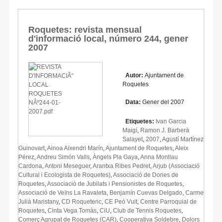
Roquetes: revista mensual
d'informació local, número 244, gener
2007
Autor:
Ajuntament de
Roquetes
Data:
Gener del 2007
Etiquetes:
Ivan Garcia
Maigí
,
Ramon J. Barberà
Salayet
,
2007
,
Agustí Martínez
Guinovart
,
Ainoa Aixendri Marín
,
Ajuntament de Roquetes
,
Aleix
Pérez
,
Andreu Simón Valls
,
Àngels Pla Gaya
,
Anna Monllau
Cardona
,
Antoni Meseguer
,
Arantxa Ribes Pedret
,
Arjub (Associació
Cultural i Ecologista de Roquetes)
,
Associació de Dones de
Roquetes
,
Associació de Jubilats i Pensionistes de Roquetes
,
Associació de Veïns La Ravaleta
,
Benjamín Cuevas Delgado
,
Carme
Julià Maristany
,
CD Roquetenc
,
CE Peó Vuit
,
Centre Parroquial de
Roquetes
,
Cinta Vega Tomàs
,
CiU
,
Club de Tennis Roquetes
,
Comerç Agrupat de Roquetes (CAR)
,
Cooperativa Soldebre
,
Dolors