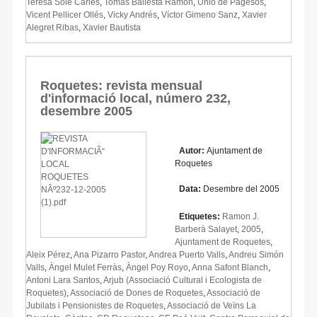
Teresa Solé Carles
,
Tomàs Ballesta Ramon
,
Unió de Pagesos
,
Vicent Pellicer Ollés
,
Vicky Andrés
,
Víctor Gimeno Sanz
,
Xavier
Alegret Ribas
,
Xavier Bautista
Roquetes: revista mensual
d'informació local, número 232,
desembre 2005
Autor:
Ajuntament de
Roquetes
Data:
Desembre del 2005
Etiquetes:
Ramon J.
Barberà Salayet
,
2005
,
Ajuntament de Roquetes
,
Aleix Pérez
,
Ana Pizarro Pastor
,
Andrea Puerto Valls
,
Andreu Simón
Valls
,
Àngel Mulet Ferràs
,
Àngel Poy Royo
,
Anna Safont Blanch
,
Antoni Lara Santos
,
Arjub (Associació Cultural i Ecologista de
Roquetes)
,
Associació de Dones de Roquetes
,
Associació de
Jubilats i Pensionistes de Roquetes
,
Associació de Veïns La