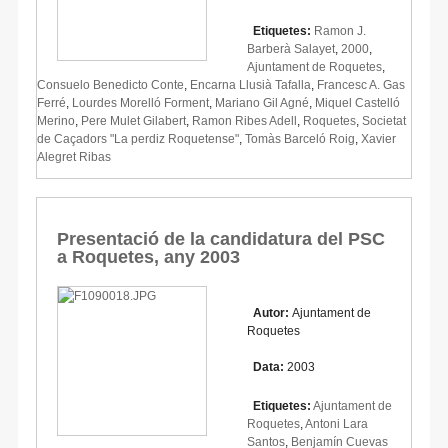
Etiquetes:
Ramon J.
Barberà Salayet
,
2000
,
Ajuntament de Roquetes
,
Consuelo Benedicto Conte
,
Encarna Llusià Tafalla
,
Francesc A. Gas
Ferré
,
Lourdes Morelló Forment
,
Mariano Gil Agné
,
Miquel Castelló
Merino
,
Pere Mulet Gilabert
,
Ramon Ribes Adell
,
Roquetes
,
Societat
de Caçadors "La perdiz Roquetense"
,
Tomàs Barceló Roig
,
Xavier
Alegret Ribas
Presentació de la candidatura del PSC
a Roquetes, any 2003
Autor:
Ajuntament de
Roquetes
Data:
2003
Etiquetes:
Ajuntament de
Roquetes
,
Antoni Lara
Santos
,
Benjamín Cuevas