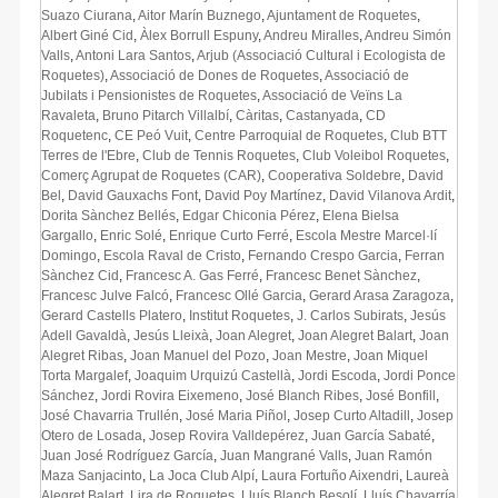
Suazo Ciurana
,
Aitor Marín Buznego
,
Ajuntament de Roquetes
,
Albert Giné Cid
,
Àlex Borrull Espuny
,
Andreu Miralles
,
Andreu Simón
Valls
,
Antoni Lara Santos
,
Arjub (Associació Cultural i Ecologista de
Roquetes)
,
Associació de Dones de Roquetes
,
Associació de
Jubilats i Pensionistes de Roquetes
,
Associació de Veïns La
Ravaleta
,
Bruno Pitarch Villalbí
,
Càritas
,
Castanyada
,
CD
Roquetenc
,
CE Peó Vuit
,
Centre Parroquial de Roquetes
,
Club BTT
Terres de l'Ebre
,
Club de Tennis Roquetes
,
Club Voleibol Roquetes
,
Comerç Agrupat de Roquetes (CAR)
,
Cooperativa Soldebre
,
David
Bel
,
David Gauxachs Font
,
David Poy Martínez
,
David Vilanova Ardit
,
Dorita Sànchez Bellés
,
Edgar Chiconia Pérez
,
Elena Bielsa
Gargallo
,
Enric Solé
,
Enrique Curto Ferré
,
Escola Mestre Marcel·lí
Domingo
,
Escola Raval de Cristo
,
Fernando Crespo Garcia
,
Ferran
Sànchez Cid
,
Francesc A. Gas Ferré
,
Francesc Benet Sànchez
,
Francesc Julve Falcó
,
Francesc Ollé Garcia
,
Gerard Arasa Zaragoza
,
Gerard Castells Platero
,
Institut Roquetes
,
J. Carlos Subirats
,
Jesús
Adell Gavaldà
,
Jesús Lleixà
,
Joan Alegret
,
Joan Alegret Balart
,
Joan
Alegret Ribas
,
Joan Manuel del Pozo
,
Joan Mestre
,
Joan Miquel
Torta Margalef
,
Joaquim Urquizú Castellà
,
Jordi Escoda
,
Jordi Ponce
Sánchez
,
Jordi Rovira Eixemeno
,
José Blanch Ribes
,
José Bonfill
,
José Chavarria Trullén
,
José Maria Piñol
,
Josep Curto Altadill
,
Josep
Otero de Losada
,
Josep Rovira Valldepérez
,
Juan García Sabaté
,
Juan José Rodríguez García
,
Juan Mangrané Valls
,
Juan Ramón
Maza Sanjacinto
,
La Joca Club Alpí
,
Laura Fortuño Aixendri
,
Laureà
Alegret Balart
,
Lira de Roquetes
,
Lluís Blanch Besolí
,
Lluís Chavarría