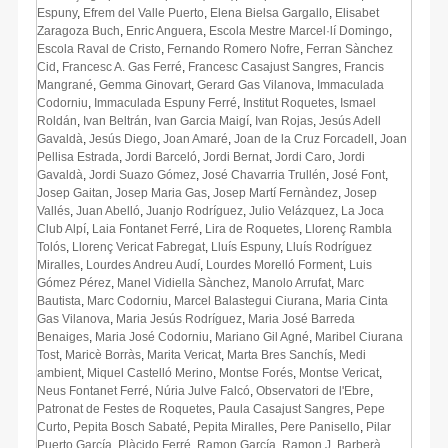
Espuny
,
Efrem del Valle Puerto
,
Elena Bielsa Gargallo
,
Elisabet
Zaragoza Buch
,
Enric Anguera
,
Escola Mestre Marcel·lí Domingo
,
Escola Raval de Cristo
,
Fernando Romero Nofre
,
Ferran Sànchez
Cid
,
Francesc A. Gas Ferré
,
Francesc Casajust Sangres
,
Francis
Mangrané
,
Gemma Ginovart
,
Gerard Gas Vilanova
,
Immaculada
Codorniu
,
Immaculada Espuny Ferré
,
Institut Roquetes
,
Ismael
Roldán
,
Ivan Beltrán
,
Ivan Garcia Maigí
,
Ivan Rojas
,
Jesús Adell
Gavaldà
,
Jesús Diego
,
Joan Amaré
,
Joan de la Cruz Forcadell
,
Joan
Pellisa Estrada
,
Jordi Barceló
,
Jordi Bernat
,
Jordi Caro
,
Jordi
Gavaldà
,
Jordi Suazo Gómez
,
José Chavarria Trullén
,
José Font
,
Josep Gaitan
,
Josep Maria Gas
,
Josep Martí Fernàndez
,
Josep
Vallés
,
Juan Abelló
,
Juanjo Rodríguez
,
Julio Velázquez
,
La Joca
Club Alpí
,
Laia Fontanet Ferré
,
Lira de Roquetes
,
Llorenç Rambla
Tolós
,
Llorenç Vericat Fabregat
,
Lluís Espuny
,
Lluís Rodríguez
Miralles
,
Lourdes Andreu Audí
,
Lourdes Morelló Forment
,
Luis
Gómez Pérez
,
Manel Vidiella Sànchez
,
Manolo Arrufat
,
Marc
Bautista
,
Marc Codorniu
,
Marcel Balastegui Ciurana
,
Maria Cinta
Gas Vilanova
,
Maria Jesús Rodríguez
,
Maria José Barreda
Benaiges
,
Maria José Codorniu
,
Mariano Gil Agné
,
Maribel Ciurana
Tost
,
Maricè Borràs
,
Marita Vericat
,
Marta Bres Sanchís
,
Medi
ambient
,
Miquel Castelló Merino
,
Montse Forés
,
Montse Vericat
,
Neus Fontanet Ferré
,
Núria Julve Falcó
,
Observatori de l'Ebre
,
Patronat de Festes de Roquetes
,
Paula Casajust Sangres
,
Pepe
Curto
,
Pepita Bosch Sabaté
,
Pepita Miralles
,
Pere Panisello
,
Pilar
Puerto García
,
Plàcido Ferré
,
Ramon García
,
Ramon J. Barberà