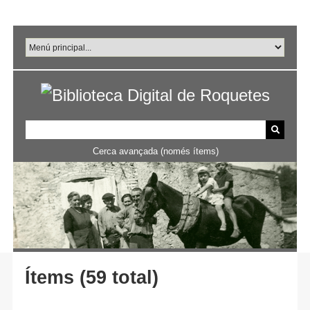
Salta
al
contingut
principal
Cerca avançada (només ítems)
Ítems (59 total)