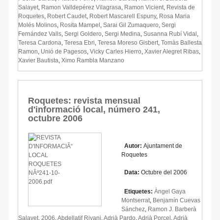
Salayet
,
Ramon Valldepérez Vilagrasa
,
Ramon Vicient
,
Revista de
Roquetes
,
Robert Caudet
,
Robert Mascarell Espuny
,
Rosa Maria
Molés Molinos
,
Rosita Mampel
,
Sarai Gil Zumaquero
,
Sergi
Fernández Valls
,
Sergi Goldero
,
Sergi Medina
,
Susanna Rubí Vidal
,
Teresa Cardona
,
Teresa Ebri
,
Teresa Moreso Gisbert
,
Tomàs Ballesta
Ramon
,
Unió de Pagesos
,
Vicky Carles Hierro
,
Xavier Alegret Ribas
,
Xavier Bautista
,
Ximo Rambla Manzano
Roquetes: revista mensual
d'informació local, número 241,
octubre 2006
Autor:
Ajuntament de
Roquetes
Data:
Octubre del 2006
Etiquetes:
Àngel Gaya
Montserrat
,
Benjamín Cuevas
Sánchez
,
Ramon J. Barberà
Salayet
,
2006
,
Abdellatif Riyani
,
Adrià Pardo
,
Adrià Porcel
,
Adrià