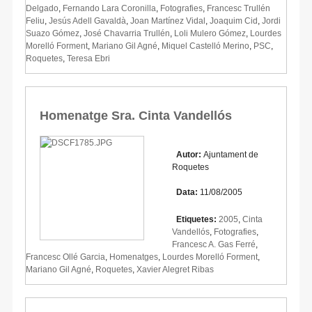
Delgado
,
Fernando Lara Coronilla
,
Fotografies
,
Francesc Trullén
Feliu
,
Jesús Adell Gavaldà
,
Joan Martínez Vidal
,
Joaquim Cid
,
Jordi
Suazo Gómez
,
José Chavarria Trullén
,
Loli Mulero Gómez
,
Lourdes
Morelló Forment
,
Mariano Gil Agné
,
Miquel Castelló Merino
,
PSC
,
Roquetes
,
Teresa Ebri
Homenatge Sra. Cinta Vandellós
Autor:
Ajuntament de
Roquetes
Data:
11/08/2005
Etiquetes:
2005
,
Cinta
Vandellós
,
Fotografies
,
Francesc A. Gas Ferré
,
Francesc Ollé Garcia
,
Homenatges
,
Lourdes Morelló Forment
,
Mariano Gil Agné
,
Roquetes
,
Xavier Alegret Ribas