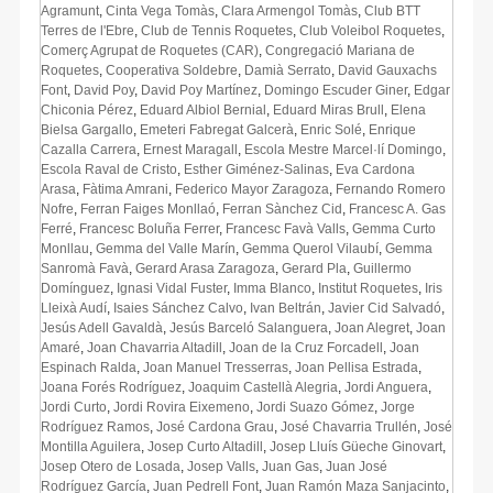
Agramunt
,
Cinta Vega Tomàs
,
Clara Armengol Tomàs
,
Club BTT
Terres de l'Ebre
,
Club de Tennis Roquetes
,
Club Voleibol Roquetes
,
Comerç Agrupat de Roquetes (CAR)
,
Congregació Mariana de
Roquetes
,
Cooperativa Soldebre
,
Damià Serrato
,
David Gauxachs
Font
,
David Poy
,
David Poy Martínez
,
Domingo Escuder Giner
,
Edgar
Chiconia Pérez
,
Eduard Albiol Bernial
,
Eduard Miras Brull
,
Elena
Bielsa Gargallo
,
Emeteri Fabregat Galcerà
,
Enric Solé
,
Enrique
Cazalla Carrera
,
Ernest Maragall
,
Escola Mestre Marcel·lí Domingo
,
Escola Raval de Cristo
,
Esther Giménez-Salinas
,
Eva Cardona
Arasa
,
Fàtima Amrani
,
Federico Mayor Zaragoza
,
Fernando Romero
Nofre
,
Ferran Faiges Monllaó
,
Ferran Sànchez Cid
,
Francesc A. Gas
Ferré
,
Francesc Boluña Ferrer
,
Francesc Favà Valls
,
Gemma Curto
Monllau
,
Gemma del Valle Marín
,
Gemma Querol Vilaubí
,
Gemma
Sanromà Favà
,
Gerard Arasa Zaragoza
,
Gerard Pla
,
Guillermo
Domínguez
,
Ignasi Vidal Fuster
,
Imma Blanco
,
Institut Roquetes
,
Iris
Lleixà Audí
,
Isaies Sánchez Calvo
,
Ivan Beltrán
,
Javier Cid Salvadó
,
Jesús Adell Gavaldà
,
Jesús Barceló Salanguera
,
Joan Alegret
,
Joan
Amaré
,
Joan Chavarria Altadill
,
Joan de la Cruz Forcadell
,
Joan
Espinach Ralda
,
Joan Manuel Tresserras
,
Joan Pellisa Estrada
,
Joana Forés Rodríguez
,
Joaquim Castellà Alegria
,
Jordi Anguera
,
Jordi Curto
,
Jordi Rovira Eixemeno
,
Jordi Suazo Gómez
,
Jorge
Rodríguez Ramos
,
José Cardona Grau
,
José Chavarria Trullén
,
José
Montilla Aguilera
,
Josep Curto Altadill
,
Josep Lluís Güeche Ginovart
,
Josep Otero de Losada
,
Josep Valls
,
Juan Gas
,
Juan José
Rodríguez García
,
Juan Pedrell Font
,
Juan Ramón Maza Sanjacinto
,