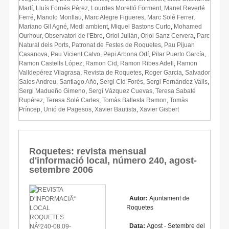
Martí
,
Lluís Fornés Pérez
,
Lourdes Morelló Forment
,
Manel Reverté
Ferré
,
Manolo Monllau
,
Marc Alegre Figueres
,
Marc Solé Ferrer
,
Mariano Gil Agné
,
Medi ambient
,
Miquel Bastons Curto
,
Mohamed
Ourhour
,
Observatori de l'Ebre
,
Oriol Julián
,
Oriol Sanz Cervera
,
Parc
Natural dels Ports
,
Patronat de Festes de Roquetes
,
Pau Pijuan
Casanova
,
Pau Vicient Calvo
,
Pepi Arbona Ortí
,
Pilar Puerto García
,
Ramon Castells López
,
Ramon Cid
,
Ramon Ribes Adell
,
Ramon
Valldepérez Vilagrasa
,
Revista de Roquetes
,
Roger Garcia
,
Salvador
Sales Andreu
,
Santiago Añó
,
Sergi Cid Forés
,
Sergi Fernández Valls
,
Sergi Madueño Gimeno
,
Sergi Vázquez Cuevas
,
Teresa Sabaté
Rupérez
,
Teresa Solé Carles
,
Tomàs Ballesta Ramon
,
Tomàs
Príncep
,
Unió de Pagesos
,
Xavier Bautista
,
Xavier Gisbert
Roquetes: revista mensual
d'informació local, número 240, agost-
setembre 2006
Autor:
Ajuntament de
Roquetes
Data:
Agost - Setembre del