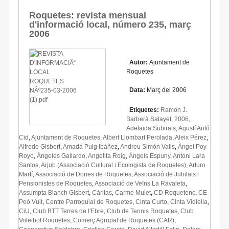
Roquetes: revista mensual
d'informació local, número 235, març
2006
Autor:
Ajuntament de
Roquetes
Data:
Març del 2006
Etiquetes:
Ramon J.
Barberà Salayet
,
2006
,
Adelaida Subirats
,
Agustí Antó
Cid
,
Ajuntament de Roquetes
,
Albert Llombart Perolada
,
Aleix Pérez
,
Alfredo Gisbert
,
Amada Puig Ibáñez
,
Andreu Simón Valls
,
Àngel Poy
Royo
,
Ángeles Gallardo
,
Angelita Roig
,
Àngels Espuny
,
Antoni Lara
Santos
,
Arjub (Associació Cultural i Ecologista de Roquetes)
,
Arturo
Martí
,
Associació de Dones de Roquetes
,
Associació de Jubilats i
Pensionistes de Roquetes
,
Associació de Veïns La Ravaleta
,
Assumpta Blanch Gisbert
,
Càritas
,
Carme Mulet
,
CD Roquetenc
,
CE
Peó Vuit
,
Centre Parroquial de Roquetes
,
Cinta Curto
,
Cinta Vidiella
,
CiU
,
Club BTT Terres de l'Ebre
,
Club de Tennis Roquetes
,
Club
Voleibol Roquetes
,
Comerç Agrupat de Roquetes (CAR)
,