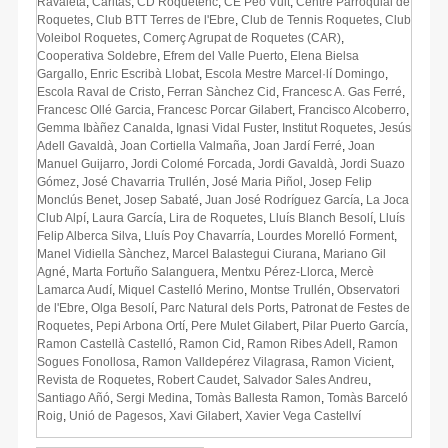
Ravaleta
,
Càritas
,
CD Roquetenc
,
CE Peó Vuit
,
Centre Parroquial de
Roquetes
,
Club BTT Terres de l'Ebre
,
Club de Tennis Roquetes
,
Club
Voleibol Roquetes
,
Comerç Agrupat de Roquetes (CAR)
,
Cooperativa Soldebre
,
Efrem del Valle Puerto
,
Elena Bielsa
Gargallo
,
Enric Escribà Llobat
,
Escola Mestre Marcel·lí Domingo
,
Escola Raval de Cristo
,
Ferran Sànchez Cid
,
Francesc A. Gas Ferré
,
Francesc Ollé Garcia
,
Francesc Porcar Gilabert
,
Francisco Alcoberro
,
Gemma Ibàñez Canalda
,
Ignasi Vidal Fuster
,
Institut Roquetes
,
Jesús
Adell Gavaldà
,
Joan Cortiella Valmaña
,
Joan Jardí Ferré
,
Joan
Manuel Guijarro
,
Jordi Colomé Forcada
,
Jordi Gavaldà
,
Jordi Suazo
Gómez
,
José Chavarria Trullén
,
José Maria Piñol
,
Josep Felip
Monclús Benet
,
Josep Sabaté
,
Juan José Rodríguez García
,
La Joca
Club Alpí
,
Laura García
,
Lira de Roquetes
,
Lluís Blanch Besolí
,
Lluís
Felip Alberca Silva
,
Lluís Poy Chavarría
,
Lourdes Morelló Forment
,
Manel Vidiella Sànchez
,
Marcel Balastegui Ciurana
,
Mariano Gil
Agné
,
Marta Fortuño Salanguera
,
Mentxu Pérez-Llorca
,
Mercè
Lamarca Audí
,
Miquel Castelló Merino
,
Montse Trullén
,
Observatori
de l'Ebre
,
Olga Besolí
,
Parc Natural dels Ports
,
Patronat de Festes de
Roquetes
,
Pepi Arbona Ortí
,
Pere Mulet Gilabert
,
Pilar Puerto García
,
Ramon Castellà Castelló
,
Ramon Cid
,
Ramon Ribes Adell
,
Ramon
Sogues Fonollosa
,
Ramon Valldepérez Vilagrasa
,
Ramon Vicient
,
Revista de Roquetes
,
Robert Caudet
,
Salvador Sales Andreu
,
Santiago Añó
,
Sergi Medina
,
Tomàs Ballesta Ramon
,
Tomàs Barceló
Roig
,
Unió de Pagesos
,
Xavi Gilabert
,
Xavier Vega Castellví