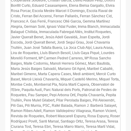
Cooperativa Soldebre
,
Cristian Garcia
,
David Altadill Felip
,
Dolors
Bonfill Curto
,
Eduard Casasampere
,
Elena Bielsa Gargallo
,
Elvira
Rosa Porcar
,
Escola Mestre Marcel·lí Domingo
,
Escola Raval de
Cristo
,
Ferran Bel Accensi
,
Ferran Pallarés
,
Ferran Sànchez Cid
,
Francesc A. Gas Ferré
,
Francesc Ollé Garcia
,
Gemma Martínez
Alegria
,
German Solé
,
Ignasi Vidal Fuster
,
Imma Blanch
,
Immaculada
Balagué Chillida
,
Immaculada Fabregat Altés
,
Institut Roquetes
,
Javier Queralt Benet
,
Jesús Adell Gavaldà
,
Joan Espelta
,
Jordi
Escoda
,
Jordi Queralt Benet
,
Jordi Seguí Grau
,
José Chavarria
Trullén
,
Juan José Tafalla Buera
,
La Joca Club Alpí
,
Laura Arasa
,
Lira de Roquetes
,
Lluís Blanch Besolí
,
Lluís Gaya Piqué
,
Lourdes
Morelló Forment
,
Mª Carmen Pedret Carreres
,
Mª Rosa Sancho
Baiges
,
Maite Codorniu
,
Manoli Herrera Gòmez
,
Marc Bautista
,
Maria Jesús Baiges Salvadó
,
Mariano Gil Agné
,
Maribel Caballé
,
Maribel Gimeno
,
Marta Capera Cases
,
Medi ambient
,
Mercè Curto
Baset
,
Mercè Lleixà Chavarría
,
Miquel Castelló Merino
,
Miquel Torta
,
Montse Cedo
,
Montserrat Pla
,
Núria Martí Capera
,
Observatori de
l'Ebre
,
Paquita Audí
,
Parc Natural dels Ports
,
Patronat de Festes de
Roquetes
,
Pau Samper
,
Pepi Arbona Ortí
,
Pepita Chavarría
,
Pepita
Trullén
,
Pere Mulet Gilabert
,
Pilar Perolada Baiges
,
Pili Aleixendri
,
Pili Gas
,
Pili Murria
,
PSC
,
Rafel Balada
,
Ramon J. Barberà Salayet
,
Ramon Ribes Adell
,
Ramon Valldepérez Vilagrasa
,
Ramon Vicient
,
Revista de Roquetes
,
Robert Mascarell Espuny
,
Rosa Espuny
,
Roser
Rodríguez Povill
,
Santi Marsal
,
Santiago Ortiz
,
Teresa Arasa
,
Teresa
Ciurana Tost
,
Teresa Ebri
,
Teresa Marro Marro
,
Teresa Martí Vidal
,