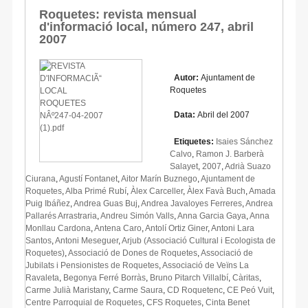
Roquetes: revista mensual
d'informació local, número 247, abril
2007
Autor:
Ajuntament de
Roquetes
Data:
Abril del 2007
Etiquetes:
Isaies Sánchez
Calvo
,
Ramon J. Barberà
Salayet
,
2007
,
Adrià Suazo
Ciurana
,
Agustí Fontanet
,
Aitor Marín Buznego
,
Ajuntament de
Roquetes
,
Alba Primé Rubí
,
Àlex Carceller
,
Àlex Favà Buch
,
Amada
Puig Ibáñez
,
Andrea Guas Buj
,
Andrea Javaloyes Ferreres
,
Andrea
Pallarés Arrastraria
,
Andreu Simón Valls
,
Anna Garcia Gaya
,
Anna
Monllau Cardona
,
Antena Caro
,
Antolí Ortiz Giner
,
Antoni Lara
Santos
,
Antoni Meseguer
,
Arjub (Associació Cultural i Ecologista de
Roquetes)
,
Associació de Dones de Roquetes
,
Associació de
Jubilats i Pensionistes de Roquetes
,
Associació de Veïns La
Ravaleta
,
Begonya Ferré Borràs
,
Bruno Pitarch Villalbí
,
Càritas
,
Carme Julià Maristany
,
Carme Saura
,
CD Roquetenc
,
CE Peó Vuit
,
Centre Parroquial de Roquetes
,
CFS Roquetes
,
Cinta Benet