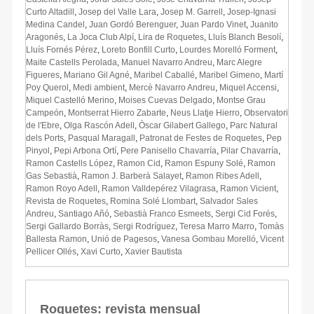
Curto Altadill
,
Josep del Valle Lara
,
Josep M. Garrell
,
Josep-Ignasi
Medina Candel
,
Juan Gordó Berenguer
,
Juan Pardo Vinet
,
Juanito
Aragonés
,
La Joca Club Alpí
,
Lira de Roquetes
,
Lluís Blanch Besolí
,
Lluís Fornés Pérez
,
Loreto Bonfill Curto
,
Lourdes Morelló Forment
,
Maite Castells Perolada
,
Manuel Navarro Andreu
,
Marc Alegre
Figueres
,
Mariano Gil Agné
,
Maribel Caballé
,
Maribel Gimeno
,
Martí
Poy Querol
,
Medi ambient
,
Mercè Navarro Andreu
,
Miquel Accensi
,
Miquel Castelló Merino
,
Moises Cuevas Delgado
,
Montse Grau
Campeón
,
Montserrat Hierro Zabarte
,
Neus Llatje Hierro
,
Observatori
de l'Ebre
,
Olga Rascón Adell
,
Òscar Gilabert Gallego
,
Parc Natural
dels Ports
,
Pasqual Maragall
,
Patronat de Festes de Roquetes
,
Pep
Pinyol
,
Pepi Arbona Ortí
,
Pere Panisello Chavarría
,
Pilar Chavarría
,
Ramon Castells López
,
Ramon Cid
,
Ramon Espuny Solé
,
Ramon
Gas Sebastià
,
Ramon J. Barberà Salayet
,
Ramon Ribes Adell
,
Ramon Royo Adell
,
Ramon Valldepérez Vilagrasa
,
Ramon Vicient
,
Revista de Roquetes
,
Romina Solé Llombart
,
Salvador Sales
Andreu
,
Santiago Añó
,
Sebastià Franco Esmeets
,
Sergi Cid Forés
,
Sergi Gallardo Borràs
,
Sergi Rodríguez
,
Teresa Marro Marro
,
Tomàs
Ballesta Ramon
,
Unió de Pagesos
,
Vanesa Gombau Morelló
,
Vicent
Pellicer Ollés
,
Xavi Curto
,
Xavier Bautista
Roquetes: revista mensual