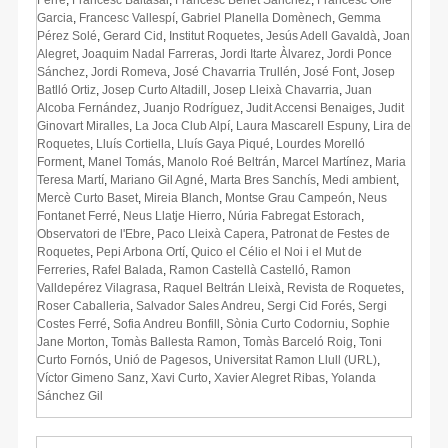
Garcia
,
Francesc Vallespí
,
Gabriel Planella Domènech
,
Gemma
Pérez Solé
,
Gerard Cid
,
Institut Roquetes
,
Jesús Adell Gavaldà
,
Joan
Alegret
,
Joaquim Nadal Farreras
,
Jordi Itarte Àlvarez
,
Jordi Ponce
Sánchez
,
Jordi Romeva
,
José Chavarria Trullén
,
José Font
,
Josep
Batlló Ortiz
,
Josep Curto Altadill
,
Josep Lleixà Chavarria
,
Juan
Alcoba Fernández
,
Juanjo Rodríguez
,
Judit Accensi Benaiges
,
Judit
Ginovart Miralles
,
La Joca Club Alpí
,
Laura Mascarell Espuny
,
Lira de
Roquetes
,
Lluís Cortiella
,
Lluís Gaya Piqué
,
Lourdes Morelló
Forment
,
Manel Tomás
,
Manolo Roé Beltrán
,
Marcel Martínez
,
Maria
Teresa Martí
,
Mariano Gil Agné
,
Marta Bres Sanchís
,
Medi ambient
,
Mercè Curto Baset
,
Mireia Blanch
,
Montse Grau Campeón
,
Neus
Fontanet Ferré
,
Neus Llatje Hierro
,
Núria Fabregat Estorach
,
Observatori de l'Ebre
,
Paco Lleixà Capera
,
Patronat de Festes de
Roquetes
,
Pepi Arbona Ortí
,
Quico el Célio el Noi i el Mut de
Ferreries
,
Rafel Balada
,
Ramon Castellà Castelló
,
Ramon
Valldepérez Vilagrasa
,
Raquel Beltrán Lleixà
,
Revista de Roquetes
,
Roser Caballeria
,
Salvador Sales Andreu
,
Sergi Cid Forés
,
Sergi
Costes Ferré
,
Sofia Andreu Bonfill
,
Sònia Curto Codorniu
,
Sophie
Jane Morton
,
Tomàs Ballesta Ramon
,
Tomàs Barceló Roig
,
Toni
Curto Fornós
,
Unió de Pagesos
,
Universitat Ramon Llull (URL)
,
Víctor Gimeno Sanz
,
Xavi Curto
,
Xavier Alegret Ribas
,
Yolanda
Sánchez Gil