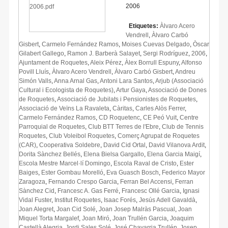
2006
Etiquetes:
Àlvaro Acero
Vendrell
,
Àlvaro Carbó
Gisbert
,
Carmelo Fernández Ramos
,
Moises Cuevas Delgado
,
Òscar
Gilabert Gallego
,
Ramon J. Barberà Salayet
,
Sergi Rodríguez
,
2006
,
Ajuntament de Roquetes
,
Aleix Pérez
,
Àlex Borrull Espuny
,
Alfonso
Povill Lluís
,
Àlvaro Acero Vendrell
,
Àlvaro Carbó Gisbert
,
Andreu
Simón Valls
,
Anna Arnal Gas
,
Antoni Lara Santos
,
Arjub (Associació
Cultural i Ecologista de Roquetes)
,
Artur Gaya
,
Associació de Dones
de Roquetes
,
Associació de Jubilats i Pensionistes de Roquetes
,
Associació de Veïns La Ravaleta
,
Càritas
,
Carles Alòs Ferrer
,
Carmelo Fernández Ramos
,
CD Roquetenc
,
CE Peó Vuit
,
Centre
Parroquial de Roquetes
,
Club BTT Terres de l'Ebre
,
Club de Tennis
Roquetes
,
Club Voleibol Roquetes
,
Comerç Agrupat de Roquetes
(CAR)
,
Cooperativa Soldebre
,
David Cid Ortal
,
David Vilanova Ardit
,
Dorita Sànchez Bellés
,
Elena Bielsa Gargallo
,
Elena Garcia Maigí
,
Escola Mestre Marcel·lí Domingo
,
Escola Raval de Cristo
,
Ester
Baiges
,
Ester Gombau Morelló
,
Eva Guasch Bosch
,
Federico Mayor
Zaragoza
,
Fernando Crespo Garcia
,
Ferran Bel Accensi
,
Ferran
Sànchez Cid
,
Francesc A. Gas Ferré
,
Francesc Ollé Garcia
,
Ignasi
Vidal Fuster
,
Institut Roquetes
,
Isaac Forés
,
Jesús Adell Gavaldà
,
Joan Alegret
,
Joan Cid Solé
,
Joan Josep Malràs Pascual
,
Joan
Miquel Torta Margalef
,
Joan Miró
,
Joan Trullén Garcia
,
Joaquim
Castellà Alegria
,
Jordi Sales Solé
,
José Chavarria Trullén
,
Josep