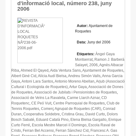
d'informació local, número 238, juny
2006
Autor:
Ajuntament de
Roquetes
Data:
Juny del 2006
Etiquetes:
Àngel Gaya
Montserrat
,
Ramon J. Barberà
Salayet
,
2006
,
Agnès Albacar
Riba
,
Ahmed El Qayed
,
Aida Ventura Sans
,
Ajuntament de Roquetes
,
Albert Giné Cid
,
Alícia Audí Bielsa
,
Andreu Simón Valls
,
Anna Garcia
Gaya
,
Antoni Lara Santos
,
Antonio Moreno Abellan
,
Arjub (Associació
Cultural i Ecologista de Roquetes)
,
Artur Gaya
,
Associació de Dones
de Roquetes
,
Associació de Jubilats i Pensionistes de Roquetes
,
Associació de Veïns La Ravaleta
,
Carme Llarch Aznar
,
CD
Roquetenc
,
CE Peó Vuit
,
Centre Parroquial de Roquetes
,
Club de
Tennis Roquetes
,
Comerç Agrupat de Roquetes (CAR)
,
Conrad
Duran
,
Cooperativa Soldebre
,
Cristina Grau
,
David Curto
,
Dolors
Bosch Sabaté
,
Eduard Català Pino
,
Elena Bielsa Gargallo
,
Enrique
Curto Ferré
,
Escola Mestre Marcel·lí Domingo
,
Escola Raval de
Cristo
,
Ferran Bel Accensi
,
Ferran Sànchez Cid
,
Francesc A. Gas
Ferré
,
Francesc Baltasar
,
Francesc Benet Sànchez
,
Francesc Ollé