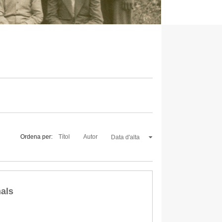
Ordena per:
Títol
Autor
Data d'alta
mals