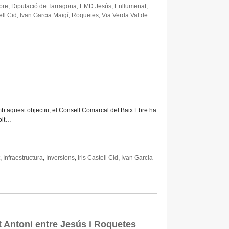
bre
,
Diputació de Tarragona
,
EMD Jesús
,
Enllumenat
,
ell Cid
,
Ivan Garcia Maigí
,
Roquetes
,
Via Verda Val de
 Amb aquest objectiu, el Consell Comarcal del Baix Ebre ha
olt…
,
Infraestructura
,
Inversions
,
Iris Castell Cid
,
Ivan Garcia
nt Antoni entre Jesús i Roquetes