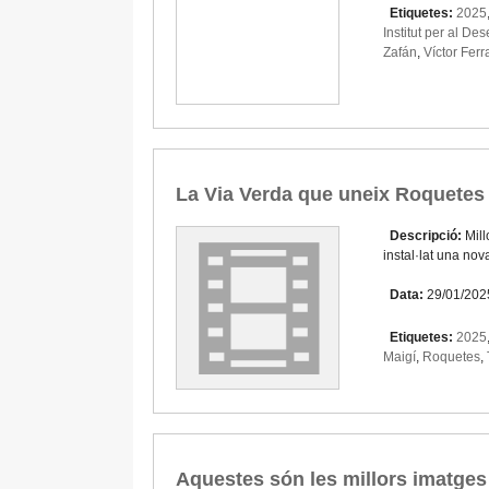
Etiquetes:
2025
Institut per al D
Zafán
,
Víctor Fer
La Via Verda que uneix Roquetes i
Descripció:
Mill
instal·lat una no
Data:
29/01/202
Etiquetes:
2025
Maigí
,
Roquetes
,
Aquestes són les millors imatges 