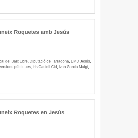
e uneix Roquetes amb Jesús
al del Baix Ebre
,
Diputació de Tarragona
,
EMD Jesús
,
versions públiques
,
Iris Castell Cid
,
Ivan Garcia Maigí
,
 uneix Roquetes en Jesús