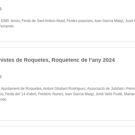
6
,
EMD Jesús
,
Festa de Sant Antoni Abad
,
Festes populars
,
Ivan Garcia Maigí
,
Juan 
 Ferrando
onistes de Roquetes, Roquetenc de l’any 2024
5
,
Ajuntament de Roquetes
,
Antoni Gilabert Rodríguez
,
Associació de Jubilats i Pen
ús
,
Festa del 14 d'abril
,
Frédéric Nunez
,
Ivan Garcia Maigí
,
Jordi Valls Fusté
,
Marian
ando