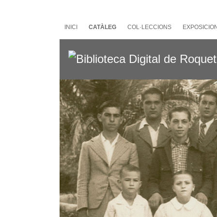
Salta
al
contingut
INICI
CATÀLEG
COL·LECCIONS
EXPOSICIO
principal