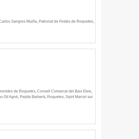
Carlos Sangres Muiña
,
Patronat de Festes de Roquetes
,
sionistes de Roquetes
,
Consell Comarcal del Baix Ebre
,
o Gil Agné
,
Pepita Barberà
,
Roquetes
,
Saint Marcel sur