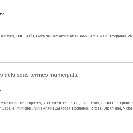
pez
5
,
Animals
,
EMD Jesús
,
Festa de Sant Antoni Abad
,
Ivan Garcia Maigí
,
Roquetes
,
Víc
its dels seus termes municipals.
4
,
Ajuntament de Roquetes
,
Ajuntament de Tortosa
,
EMD Jesús
,
Institut Cartogràfic
r Caballé
,
Municipis
,
Núria Altadill Zaragoza
,
Roquetes
,
Tortosa
,
Urbanisme
,
Víctor