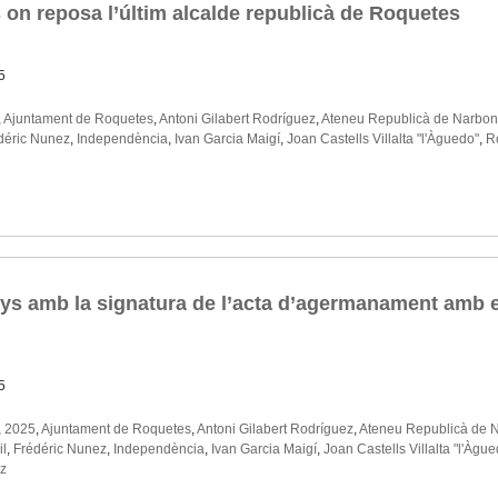
on reposa l’últim alcalde republicà de Roquetes
5
,
Ajuntament de Roquetes
,
Antoni Gilabert Rodríguez
,
Ateneu Republicà de Narbo
déric Nunez
,
Independència
,
Ivan Garcia Maigí
,
Joan Castells Villalta "l'Àguedo"
,
R
ys amb la signatura de l’acta d’agermanament amb e
5
,
2025
,
Ajuntament de Roquetes
,
Antoni Gilabert Rodríguez
,
Ateneu Republicà de 
il
,
Frédéric Nunez
,
Independència
,
Ivan Garcia Maigí
,
Joan Castells Villalta "l'Àgu
z