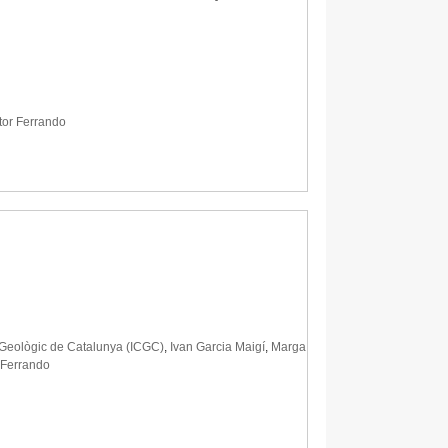
tor Ferrando
 i Geològic de Catalunya (ICGC)
,
Ivan Garcia Maigí
,
Marga
 Ferrando