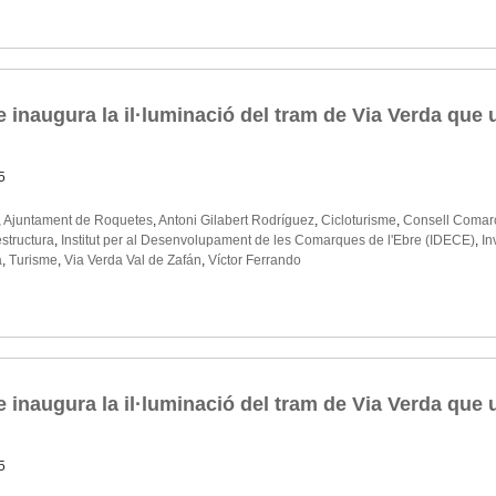
e inaugura la il·luminació del tram de Via Verda qu
5
,
Ajuntament de Roquetes
,
Antoni Gilabert Rodríguez
,
Cicloturisme
,
Consell Comarc
estructura
,
Institut per al Desenvolupament de les Comarques de l'Ebre (IDECE)
,
In
a
,
Turisme
,
Via Verda Val de Zafán
,
Víctor Ferrando
e inaugura la il·luminació del tram de Via Verda que
5