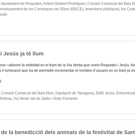
,
Ajuntament de Roquetes
,
Antoni Gilabert Rodríguez
,
Consell Comarcal del Baix E
esenvolupament de les Comarques de l'Ebre (IDECE)
,
Inversions públiques
,
Iris Cast
rando
 Jesús ja té llum
orar i afavorir la mobilitat en el tram de la Via Verda que uneix Roquetes i Jesús.
va il·luminació que ha de permetre incrementar el nombre d’usuaris en un tram ja m
5
,
Consell Comarcal del Baix Ebre
,
Diputació de Tarragona
,
EMD Jesús
,
Enllumenat
Tortosa
,
Via Verda Val de Zafán
,
Víctor Ferrando
de la benedicció dels animals de la festivitat de Sa