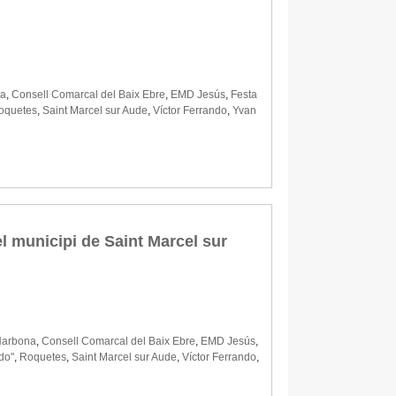
na
,
Consell Comarcal del Baix Ebre
,
EMD Jesús
,
Festa
oquetes
,
Saint Marcel sur Aude
,
Víctor Ferrando
,
Yvan
l municipi de Saint Marcel sur
Narbona
,
Consell Comarcal del Baix Ebre
,
EMD Jesús
,
edo"
,
Roquetes
,
Saint Marcel sur Aude
,
Víctor Ferrando
,