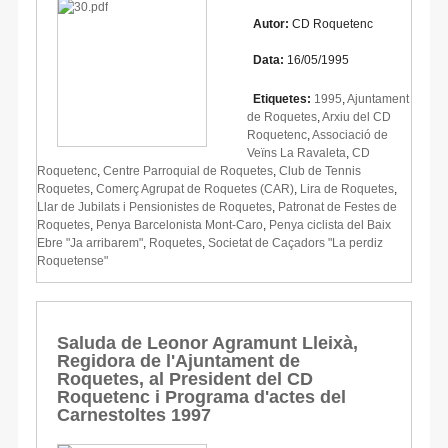
Autor:
CD Roquetenc
Data:
16/05/1995
Etiquetes:
1995
,
Ajuntament
de Roquetes
,
Arxiu del CD
Roquetenc
,
Associació de
Veïns La Ravaleta
,
CD
Roquetenc
,
Centre Parroquial de Roquetes
,
Club de Tennis
Roquetes
,
Comerç Agrupat de Roquetes (CAR)
,
Lira de Roquetes
,
Llar de Jubilats i Pensionistes de Roquetes
,
Patronat de Festes de
Roquetes
,
Penya Barcelonista Mont-Caro
,
Penya ciclista del Baix
Ebre "Ja arribarem"
,
Roquetes
,
Societat de Caçadors "La perdiz
Roquetense"
Saluda de Leonor Agramunt Lleixà,
Regidora de l'Ajuntament de
Roquetes, al President del CD
Roquetenc i Programa d'actes del
Carnestoltes 1997