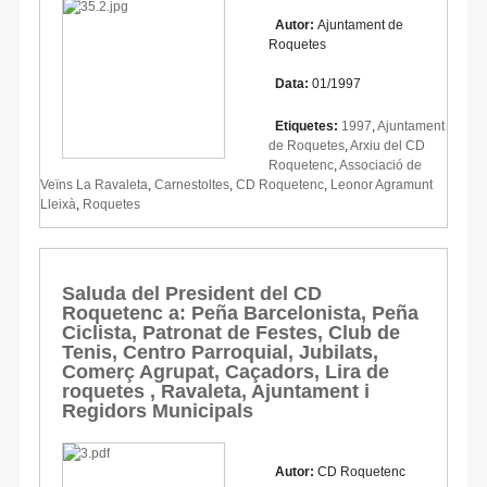
Autor:
Ajuntament de
Roquetes
Data:
01/1997
Etiquetes:
1997
,
Ajuntament
de Roquetes
,
Arxiu del CD
Roquetenc
,
Associació de
Veïns La Ravaleta
,
Carnestoltes
,
CD Roquetenc
,
Leonor Agramunt
Lleixà
,
Roquetes
Saluda del President del CD
Roquetenc a: Peña Barcelonista, Peña
Ciclista, Patronat de Festes, Club de
Tenis, Centro Parroquial, Jubilats,
Comerç Agrupat, Caçadors, Lira de
roquetes , Ravaleta, Ajuntament i
Regidors Municipals
Autor:
CD Roquetenc