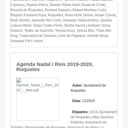
Carrasco
,
Ramon Pérez
,
Ramon Ribes Adell
,
Raval de Cristo
,
Revista de Roquetes
,
Richard Dawson
,
Robert Monllau Curto
,
Rogelio Fontanet Pujol
,
Roquetes
,
Rosa Ferré Simon
,
Roser Cherta
,
Ruth Gómez
,
Salvador Bel Curto
,
Salvador Sales Andreu
,
Sandra
Lopera Marín
,
Sergi Costes Ferré
,
Sheila Garcia Llombart
,
Sònia
Guasch
,
Teatre de Guerrilla
,
Teresa Arcos
,
Teresa Ebri
,
Thais Mor
Puig
,
Trabucaires de Solsona
,
Unió de Pagesos
,
Vicente Moya
,
Xaranga Fot-li canya
Agenda Nadal i Reis 2019-2020,
Roquetes
Autor:
Ajuntament de
Roquetes
Data:
12/2019
Etiquetes:
2019
,
Ajuntament
de Roquetes
,
Alba Sànchez
Pallarés
,
Associació de
Jubilats i Pensionistes de Roquetes
,
Associació de Veïns La