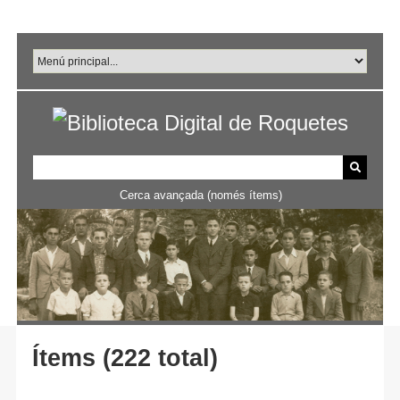
Salta
al
contingut
principal
Cerca avançada (només ítems)
Ítems (222 total)