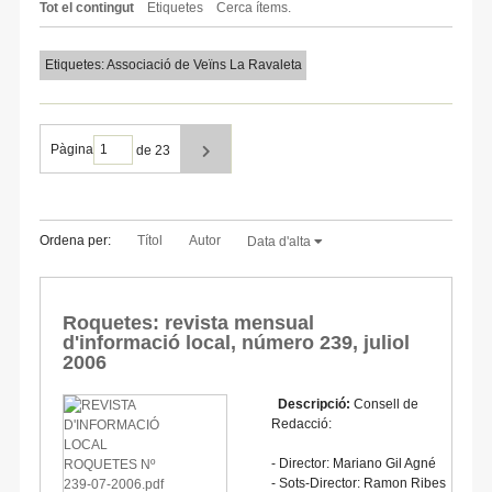
Tot el contingut
Etiquetes
Cerca ítems.
Etiquetes: Associació de Veïns La Ravaleta
Pàgina
de 23
Ordena per:
Títol
Autor
Data d'alta
Roquetes: revista mensual
d'informació local, número 239, juliol
2006
Descripció:
Consell de
Redacció:
- Director: Mariano Gil Agné
- Sots-Director: Ramon Ribes