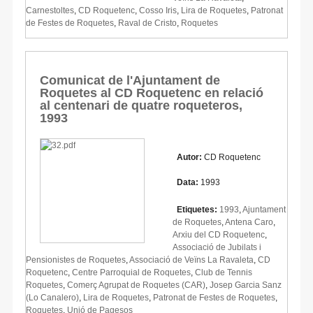
Carnestoltes
,
CD Roquetenc
,
Cosso Iris
,
Lira de Roquetes
,
Patronat
de Festes de Roquetes
,
Raval de Cristo
,
Roquetes
Comunicat de l'Ajuntament de
Roquetes al CD Roquetenc en relació
al centenari de quatre roqueteros,
1993
Autor:
CD Roquetenc
Data:
1993
Etiquetes:
1993
,
Ajuntament
de Roquetes
,
Antena Caro
,
Arxiu del CD Roquetenc
,
Associació de Jubilats i
Pensionistes de Roquetes
,
Associació de Veïns La Ravaleta
,
CD
Roquetenc
,
Centre Parroquial de Roquetes
,
Club de Tennis
Roquetes
,
Comerç Agrupat de Roquetes (CAR)
,
Josep Garcia Sanz
(Lo Canalero)
,
Lira de Roquetes
,
Patronat de Festes de Roquetes
,
Roquetes
,
Unió de Pagesos