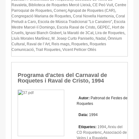
Ravaleta
,
Biblioteca de Roquetes Mercè Lleixà
,
CE Peó Vuit
,
Centre
Parroquial de Roquetes
,
Comerç Agrupat de Roquetes (CAR)
,
Congregació Mariana de Roquetes
,
Coral Novella Harmonia
,
Coral
Preludi a Caro
,
Escola de Música Tradicional "Lo Canalero"
,
Escola
Mestre Marcel·lí Domingo
,
Escola Raval de Cristo
,
GEPEC
,
Hort de
Cruells
,
Ignasi Blanch Gisbert
,
la Marató de 3Cat
,
Lira de Roquetes
,
Lluís Morales Martínez
,
M. Josep Curto Panisello
,
Nadal
,
Òmnium
Cultural
,
Raval de l' Art
,
Reis mags
,
Roquetes
,
Roquetes
Comunicació
,
Trail Roquetes
,
Vicent Pellicer Ollés
Programa d'actes del Carnaval de
Roquetes i Raval de Cristo, 1994
Autor:
Patronat de Festes de
Roquetes
Data:
1994
Etiquetes:
1994
,
Arxiu del
CD Roquetenc
,
Associació de
Veïns La Ravaleta
,