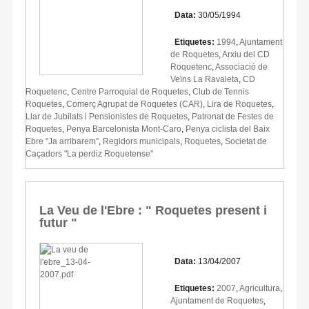
Data:
30/05/1994
Etiquetes:
1994
,
Ajuntament
de Roquetes
,
Arxiu del CD
Roquetenc
,
Associació de
Veïns La Ravaleta
,
CD
Roquetenc
,
Centre Parroquial de Roquetes
,
Club de Tennis
Roquetes
,
Comerç Agrupat de Roquetes (CAR)
,
Lira de Roquetes
,
Llar de Jubilats i Pensionistes de Roquetes
,
Patronat de Festes de
Roquetes
,
Penya Barcelonista Mont-Caro
,
Penya ciclista del Baix
Ebre "Ja arribarem"
,
Regidors municipals
,
Roquetes
,
Societat de
Caçadors "La perdiz Roquetense"
La Veu de l'Ebre : " Roquetes present i
futur "
Data:
13/04/2007
Etiquetes:
2007
,
Agricultura
,
Ajuntament de Roquetes
,