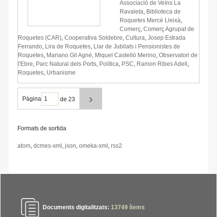
Associació de Veïns La
Ravaleta
,
Biblioteca de
Roquetes Mercè Lleixà
,
Comerç
,
Comerç Agrupat de
Roquetes (CAR)
,
Cooperativa Soldebre
,
Cultura
,
Josep Estrada
Ferrando
,
Lira de Roquetes
,
Llar de Jubilats i Pensionistes de
Roquetes
,
Mariano Gil Agné
,
Miquel Castelló Merino
,
Observatori de
l'Ebre
,
Parc Natural dels Ports
,
Política
,
PSC
,
Ramon Ribes Adell
,
Roquetes
,
Urbanisme
Pàgina
de 23
Formats de sortida
atom
,
dcmes-xml
,
json
,
omeka-xml
,
rss2
Documents digitalitzats:
13749
ítems