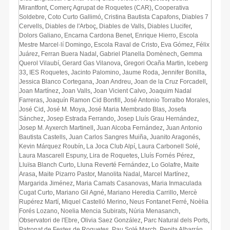
Mirantfont
,
Comerç Agrupat de Roquetes (CAR)
,
Cooperativa
Soldebre
,
Coto Curto Gallimó
,
Cristina Bautista Capafons
,
Diables 7
Cervells
,
Diables de l'Arboç
,
Diables de Valls
,
Diables Llucifer
,
Dolors Galiano
,
Encarna Cardona Benet
,
Enrique Hierro
,
Escola
Mestre Marcel·lí Domingo
,
Escola Raval de Cristo
,
Eva Gómez
,
Félix
Juárez
,
Ferran Buera Nadal
,
Gabriel Planella Domènech
,
Gemma
Querol Vilaubí
,
Gerard Gas Vilanova
,
Gregori Ocaña Martin
,
Iceberg
33
,
IES Roquetes
,
Jacinto Palomino
,
Jaume Roda
,
Jennifer Bonilla
,
Jessica Blanco Cortegana
,
Joan Andreu
,
Joan de la Cruz Forcadell
,
Joan Martínez
,
Joan Valls
,
Joan Vicient Calvo
,
Joaquim Nadal
Farreras
,
Joaquín Ramon Cid Bonfill
,
José Antonio Torralbo Morales
,
José Cid
,
José M. Moya
,
José Maria Membrado Blas
,
Josefa
Sánchez
,
Josep Estrada Ferrando
,
Josep Lluís Grau Hernández
,
Josep M. Ayxerch Martinell
,
Juan Alcoba Fernández
,
Juan Antonio
Bautista Castells
,
Juan Carlos Sangres Muiña
,
Juanito Aragonés
,
Kevin Márquez Roubín
,
La Joca Club Alpí
,
Laura Carbonell Solé
,
Laura Mascarell Espuny
,
Lira de Roquetes
,
Lluís Fornés Pérez
,
Lluïsa Blanch Curto
,
Lluna Reverté Fernández
,
Lo Golafre
,
Maite
Arasa
,
Maite Pizarro Pastor
,
Manolita Nadal
,
Marcel Martínez
,
Margarida Jiménez
,
Maria Camats Casanovas
,
Maria Inmaculada
Cugat Curto
,
Mariano Gil Agné
,
Mariano Heredia Carrillo
,
Mercè
Rupérez Martí
,
Miquel Castelló Merino
,
Neus Fontanet Ferré
,
Noèlia
Forés Lozano
,
Noelia Mencia Subirats
,
Núria Menasanch
,
Observatori de l'Ebre
,
Olivia Saez González
,
Parc Natural dels Ports
,
Patronat de Festes de Roquetes
,
Pau Solé March
,
Pepita Albarrán