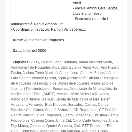
Adell
- Vocals: Antoni Lara Santos,
Lluís Blanch Besolí
- Secretària redacció i
administració: Pepita Arbona Ortí
- Coordinació i redacció: Ramon Valldepérez…
Autor:
Ajuntament de Roquetes
Data:
Juliol del 2006
Etiquetes:
2006
,
Agustin Leon Quintana
,
Ainoa Aixendri Marín
,
Ajuntament de Roquetes
,
Alba Safont Lleixà
,
Amor Audí
,
Ana Pizarro
Pastor
,
Andrea Tomé Monllaó
,
Anna López
,
Anna M. Briansó
,
Antoni
Lara Santos
,
Antonio Querol
,
Arjub (Associació Cultural i Ecologista
de Roquetes)
,
Associació de Dones de Roquetes
,
Associació de
Jubilats i Pensionistes de Roquetes
,
Associació de Minusvàlids de
les Terres de l'Ebre (AMITE)
,
Associació de Veïns La Ravaleta
,
Associació Juvenil les 3Ds
,
Banda de Música de la Lira
,
Belén
Arrastraria Ferrando
,
Blas Dieguez González
,
Càritas
,
Carlos
Sánchez Cid
,
Carme Sabaté Sebastià
,
CD Roquetenc
,
CE Peó Vuit
,
Centre Parroquial de Roquetes
,
Charo Cortegana
,
Christian Garcia
Pegueroles
,
Cinema Ocine
,
Cinta Cid
,
Cinta Curto Aragonès
,
Clara
Poy Marsà
,
Clemente Querol Gombau
,
Club BTT Terres de l'Ebre
,
Club Engrassar i Donar Vent
,
Club Voleibol Roquetes
,
Cobla