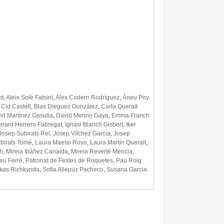
nt
,
Aleix Solé Fatsini
,
Alex Codern Rodríguez
,
Àneu Poy
 Cid Castell
,
Blas Dieguez González
,
Carla Queralt
id Martínez Gasulla
,
David Merino Gaya
,
Emma Franch
erard Herrero Fabregat
,
Ignasi Blanch Gisbert
,
Iker
Josep Subirats Rel
,
Josep Vílchez Garcia
,
Josep
birats Tomé
,
Laura Maeso Royo
,
Laura Martín Queralt
,
h
,
Mireia Ibàñez Canalda
,
Mireia Reverté Mencia
,
eu Ferré
,
Patronat de Festes de Roquetes
,
Pau Roig
kas Richkynda
,
Sofia Allepuz Pacheco
,
Susana Garcia