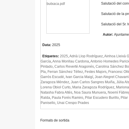
Salutació del conv
Salutació de la p
Salutació del Sr.
Autor:
Ajuntame
Data:
2025
Etiquetes:
2025
,
Adrià Llop Rodríguez
,
Ainhoa Lleixà G
García
,
Anna Monllau Cardona
,
Antonio Homedes Parici
Pintado
,
Carlos Reverté Aragonés
,
Carolina Sánchez B
Pla
,
Ferran Sánchez Téllez
,
Festes Majors
,
Francesc Oll
Garrós Escudé
,
Ivan Garcia Maigí
,
Joan Alegret Chavarr
Zaragoza Méndez
,
Juan Carlos Sangres Muiña
,
Júlia Al
Lorena Obiol Curto
,
Maria Zaragoza Rodríguez
,
Mariona
Natasha Fabra Altés
,
Noa Saura Munuera
,
Noemí Fàbre
Ralda
,
Paula Forés Ramiro
,
Pilar Escudero Burillo
,
Pilar
Panisello
,
Unai Crespo Prades
Formats de sortida