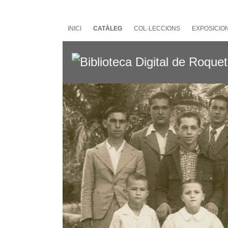
Salta
al
contingut
INICI
CATÀLEG
COL·LECCIONS
EXPOSICIO
principal