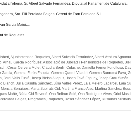
idat a l'ofrena, Sr. Albert Salvadó Fernàndez, Diputat al Parlament de Catalunya.
regonera, Sra. Pili Perolada Baiges, Gerent de Forn Perolada S.L.
 Ivan Garcia Maigí,…
nt de Roquetes
isbert
,
Ajuntament de Roquetes
,
Albert Salvadó Fernández
,
Albert Ventura Agramu
o
,
Arnau Garcia Rodríguez
,
Associació de Jubilats i Pensionistes de Roquetes
,
Biel
osch
,
César Cervera Mulet
,
Clàudia Bonfill Culache
,
Daniella Forner Fonollosa
,
Dav
é Garcia
,
Gemma Forés Escoda
,
Gemma Querol Vilaubí
,
Gemma Sanromà Favà
,
G
ia
,
Jordi Valls Fusté
,
Josep Bielsa Allepuz
,
Josep Favà Espuny
,
Josep Grau Simón
,
so Blanch
,
Júlia Gasulla Sánchez
,
Júlia Vallés Pérez
,
Laia Melero Lacarcel
,
Laia Su
 Mencia Benaiges
,
Marta Subirats Cid
,
Martina Franco Also
,
Martina Sánchez Bosc
gues Mañé
,
Núria Cid Reverté
,
Ona Beltran Solé
,
Ona Rodríguez Alves
,
Oriol Masd
 Perolada Baiges
,
Programes
,
Roquetes
,
Roser Sànchez López
,
Ruslanas Sustaus