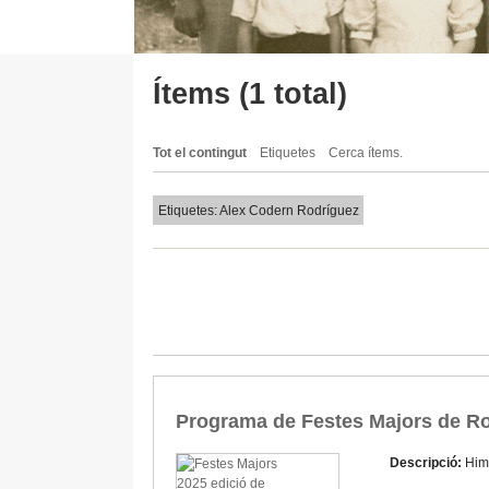
Ítems (1 total)
Tot el contingut
Etiquetes
Cerca ítems.
Etiquetes: Alex Codern Rodríguez
Programa de Festes Majors de Ro
Descripció:
Him