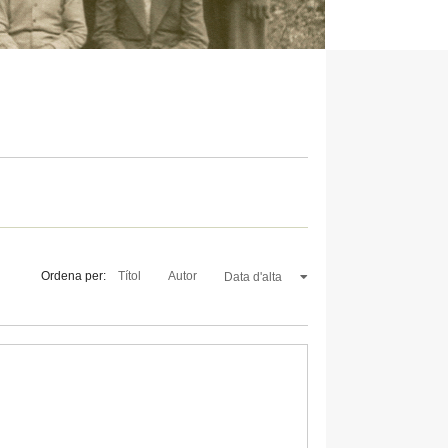
Ordena per:
Títol
Autor
Data d'alta