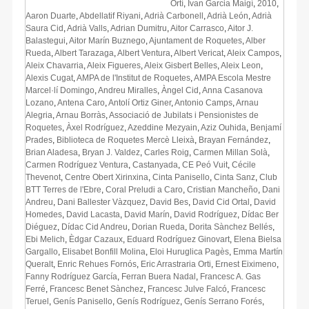
Ortí
,
Ivan Garcia Maigí
,
2010
,
Aaron Duarte
,
Abdellatif Riyani
,
Adrià Carbonell
,
Adrià León
,
Adrià
Saura Cid
,
Adrià Valls
,
Adrian Dumitru
,
Aitor Carrasco
,
Aitor J.
Balastegui
,
Aitor Marín Buznego
,
Ajuntament de Roquetes
,
Alber
Rueda
,
Albert Tarazaga
,
Albert Ventura
,
Albert Vericat
,
Aleix Campos
,
Aleix Chavarria
,
Aleix Figueres
,
Aleix Gisbert Belles
,
Aleix Leon
,
Alexis Cugat
,
AMPA de l'Institut de Roquetes
,
AMPA Escola Mestre
Marcel·lí Domingo
,
Andreu Miralles
,
Àngel Cid
,
Anna Casanova
Lozano
,
Antena Caro
,
Antolí Ortiz Giner
,
Antonio Camps
,
Arnau
Alegria
,
Arnau Borràs
,
Associació de Jubilats i Pensionistes de
Roquetes
,
Àxel Rodríguez
,
Azeddine Mezyain
,
Aziz Ouhida
,
Benjamí
Prades
,
Biblioteca de Roquetes Mercè Lleixà
,
Brayan Fernández
,
Brian Aladesa
,
Bryan J. Valdez
,
Carles Roig
,
Carmen Millan Solà
,
Carmen Rodríguez Ventura
,
Castanyada
,
CE Peó Vuit
,
Cécile
Thevenot
,
Centre Obert Xirinxina
,
Cinta Panisello
,
Cinta Sanz
,
Club
BTT Terres de l'Ebre
,
Coral Preludi a Caro
,
Cristian Mancheño
,
Dani
Andreu
,
Dani Ballester Vàzquez
,
David Bes
,
David Cid Ortal
,
David
Homedes
,
David Lacasta
,
David Marín
,
David Rodríguez
,
Dídac Ber
Diéguez
,
Dídac Cid Andreu
,
Dorian Rueda
,
Dorita Sànchez Bellés
,
Ebi Melich
,
Èdgar Cazaux
,
Eduard Rodríguez Ginovart
,
Elena Bielsa
Gargallo
,
Elisabet Bonfill Molina
,
Eloi Huruglica Pagès
,
Emma Martín
Queralt
,
Enric Rehues Fornós
,
Eric Arrastraria Orti
,
Ernest Eiximeno
,
Fanny Rodríguez García
,
Ferran Buera Nadal
,
Francesc A. Gas
Ferré
,
Francesc Benet Sànchez
,
Francesc Julve Falcó
,
Francesc
Teruel
,
Genís Panisello
,
Genís Rodríguez
,
Genís Serrano Forés
,