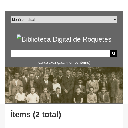
Salta
al
contingut
principal
Cerca avançada (només ítems)
Ítems (2 total)