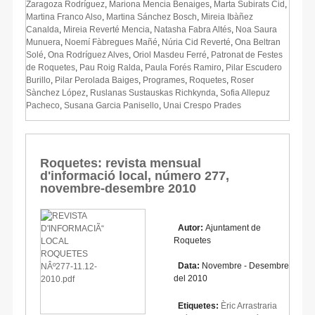
Zaragoza Rodríguez
,
Mariona Mencia Benaiges
,
Marta Subirats Cid
,
Martina Franco Also
,
Martina Sánchez Bosch
,
Mireia Ibàñez
Canalda
,
Mireia Reverté Mencia
,
Natasha Fabra Altés
,
Noa Saura
Munuera
,
Noemí Fàbregues Mañé
,
Núria Cid Reverté
,
Ona Beltran
Solé
,
Ona Rodríguez Alves
,
Oriol Masdeu Ferré
,
Patronat de Festes
de Roquetes
,
Pau Roig Ralda
,
Paula Forés Ramiro
,
Pilar Escudero
Burillo
,
Pilar Perolada Baiges
,
Programes
,
Roquetes
,
Roser
Sànchez López
,
Ruslanas Sustauskas Richkynda
,
Sofia Allepuz
Pacheco
,
Susana Garcia Panisello
,
Unai Crespo Prades
Roquetes: revista mensual
d'informació local, número 277,
novembre-desembre 2010
Autor:
Ajuntament de
Roquetes
Data:
Novembre - Desembre
del 2010
Etiquetes:
Èric Arrastraria