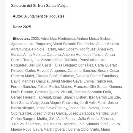
Salutació del Sr. Ivan Garcia Maigí,…
Autor:
Ajuntament de Roquetes
Data:
2025
Etiquetes:
2025
,
Adrià Llop Rodríguez
,
Ainhoa Lleixà Gisbert
,
Ajuntament de Roquetes
,
Albert Salvadó Fernández
,
Albert Ventura
Agramunt
,
Aleix Solé Fatsini
,
Alex Codern Rodríguez
,
Àneu Poy
García
,
Anna Monllau Cardona
,
Antonio Homedes Paricio
,
Arnau
Garcia Rodríguez
,
Associació de Jubilats i Pensionistes de
Roquetes
,
Biel Cid Castell
,
Blas Dieguez González
,
Carla Queralt
Pintado
,
Carlos Reverté Aragonés
,
Carolina Sánchez Bosch
,
César
Cervera Mulet
,
Clàudia Bonfill Culache
,
Daniella Forner Fonollosa
,
David Martínez Gasulla
,
David Merino Gaya
,
Emma Franch Pla
,
Ferran Sánchez Téllez
,
Festes Majors
,
Francesc Ollé Garcia
,
Gemma
Forés Escoda
,
Gemma Querol Vilaubí
,
Gemma Sanromà Favà
,
Gerard Herrero Fabregat
,
Ignasi Blanch Gisbert
,
Iker Garrós Escudé
,
Ivan Garcia Maigí
,
Joan Alegret Chavarria
,
Jordi Valls Fusté
,
Josep
Bielsa Allepuz
,
Josep Favà Espuny
,
Josep Grau Simón
,
Josep
Subirats Rel
,
Josep Vílchez Garcia
,
Josep Zaragoza Méndez
,
Juan
Carlos Sangres Muiña
,
Júlia Also Blanch
,
Júlia Gasulla Sánchez
,
Júlia Vallés Pérez
,
Laia Melero Lacarcel
,
Laia Subirats Tomé
,
Laura
Maeso Royo
,
Laura Martín Queralt
,
Lorena Obiol Curto
,
Maria