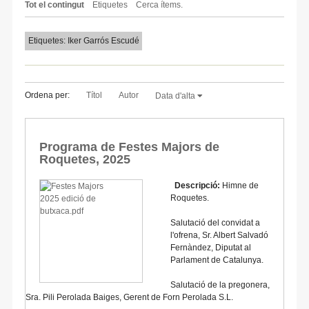
Tot el contingut
Etiquetes
Cerca ítems.
Etiquetes: Iker Garrós Escudé
Ordena per:
Títol
Autor
Data d'alta
Programa de Festes Majors de
Roquetes, 2025
Descripció:
Himne de
Roquetes.
Salutació del convidat a
l'ofrena, Sr. Albert Salvadó
Fernàndez, Diputat al
Parlament de Catalunya.
Salutació de la pregonera,
Sra. Pili Perolada Baiges, Gerent de Forn Perolada S.L.