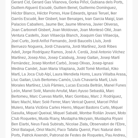
Gerard Cid
,
Gerard Gas Vilanova
,
Gorka Piñol
,
Gubiana dels Ports
,
Guillem Algueró Escudé
,
Guillem Benet
,
Guillermo Domínguez
,
Héctor Blanco
,
Héctor Porres
,
Huw Edwards
,
Ignasi Teruel
,
Iker
Garrós Escudé
,
Íker Gisbert
,
Ivan Benaiges
,
Ivan Garcia Maigí
,
Izan
Palacios Caballero
,
Jaume Ber
,
Jaume Minerva
,
Javier Oliveras
,
Joan Carbonell Gisbert
,
Joan Moldovan
,
Joan Montesó Ollé
,
Joan
Ventura Castells
,
Joan Villaecija Blanch
,
Joaquim Gas Villaecija
,
Joel Curto
,
Jordi Ariñol Fernando
,
Jordi Baucells Lluís
,
Jordi
Berruezo Noguera
,
Jordi Chavarria
,
Jordi Martínez
,
Jordi Ribes
Adell
,
Jorge Rodríguez Ramos
,
José A. Cerdà
,
José Antonio Vilchez
Martínez
,
Josep Also
,
Josep Calabuig
,
Josep Gaitan
,
Josep Martí
Fernàndez
,
Josep Monfort Carbó
,
Josep Olivas
,
Josep-Ignasi
Medina Candel
,
Juan Maria Vilaplana
,
Judit Tomé Monllaó
,
Kiko
Martí
,
La Joca Club Alpí
,
Laura Mendieta Homs
,
Laura Villalba Arasa
,
Lluc Gaitan
,
Lluís Bertomeu Camós
,
Lluís Chavarría Martí
,
Lluís
Morales Martínez
,
Lluís Pàmies
,
Lucas Escoda Beltrán
,
Manel Funes
León
,
Manel Solé
,
Manolo Arrufat
,
Marc Ayuso Sebastià
,
Marc
Bertomeu
,
Marc Cuevas Martín
,
Marc Gombau
,
Marc J. Rodríguez
,
Marc Machí
,
Marc Solé Ferrer
,
Marc Vericat Querol
,
Marcel Piñol
Mulero
,
Maria Victòria Carles Hierro
,
Miquel Bastons Curto
,
Miquel
Gasulla
,
Miquel Queixal
,
Miquel Sabaté
,
Montse Rollán Jovani
,
Moto
Club Roquetes
,
Musta Riany
,
Mustapha Mezyain
,
Mustapha Riyani
Ben Elarbi
,
Neus Favà Subirats
,
Nicolae Zlata
,
Observatori de l'Ebre
,
Oriol Balagué
,
Oriol Machí
,
Paco Tafalla Querol
,
Parc Natural dels
Ports
,
Patrick Aixendri
,
Patronat de Festes de Roquetes
,
Pau Andreu
,