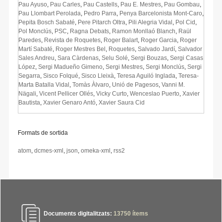
Pau Ayuso
,
Pau Carles
,
Pau Castells
,
Pau E. Mestres
,
Pau Gombau
,
Pau Llombart Perolada
,
Pedro Parra
,
Penya Barcelonista Mont-Caro
,
Pepita Bosch Sabaté
,
Pere Pitarch Oltra
,
Pili Alegria Vidal
,
Pol Cid
,
Pol Monclús
,
PSC
,
Ragna Debats
,
Ramon Monllaó Blanch
,
Raül
Paredes
,
Revista de Roquetes
,
Roger Balart
,
Roger Garcia
,
Roger
Martí Sabaté
,
Roger Mestres Bel
,
Roquetes
,
Salvado Jardí
,
Salvador
Sales Andreu
,
Sara Càrdenas
,
Selu Solé
,
Sergi Bouzas
,
Sergi Casas
López
,
Sergi Madueño Gimeno
,
Sergi Mestres
,
Sergi Monclús
,
Sergi
Segarra
,
Sisco Folqué
,
Sisco Lleixà
,
Teresa Aguiló Inglada
,
Teresa-
Marta Batalla Vidal
,
Tomàs Àlvaro
,
Unió de Pagesos
,
Vanni M.
Nägali
,
Vicent Pellicer Ollés
,
Vicky Curto
,
Wenceslao Puerto
,
Xavier
Bautista
,
Xavier Genaro Antó
,
Xavier Saura Cid
Formats de sortida
atom
,
dcmes-xml
,
json
,
omeka-xml
,
rss2
Documents digitalitzats:
13750
ítems