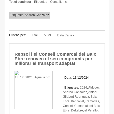
Tot el contingut
Etiquetes
Cerca ítems.
Etiquetes: Andrea González
Ordena per:
Títol
Autor
Data d'alta
Repsol i el Consell Comarcal del Baix
Ebre renoven el seu compromís per
millorar el transport adaptat
Data:
13/12/2024
Etiquetes:
2024
,
Aldover
,
Andrea González
,
Antoni
Gilabert Rodríguez
,
Baix
Ebre
,
Benifallet
,
Camarles
,
Consell Comarcal del Baix
Ebre
,
Deltebre
,
el Perelló
,