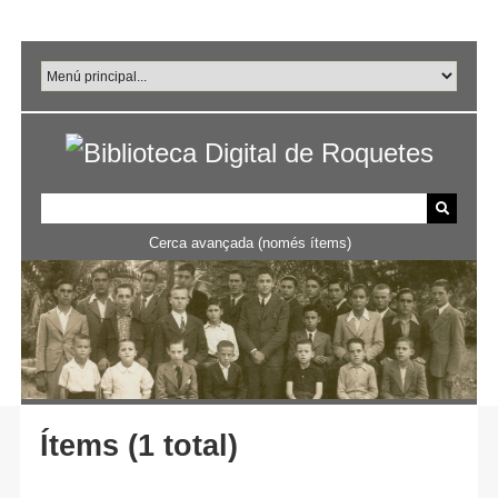
Salta
al
contingut
principal
Cerca avançada (només ítems)
Ítems (1 total)