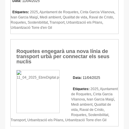
Data:
11/04/2025
Etiquetes:
2025
,
Ajuntament de Roquetes
,
Cinta Garcia Vilanova
,
Ivan Garcia Maigí
,
Medi ambient
,
Qualitat de vida
,
Raval de Cristo
,
Roquetes
,
Sostenibilitat
,
Transport
,
Urbanització els Pilans
,
Urbanització Torre d'en Gil
Roquetes engegarà una nova línia de
transport urbà per connectar els seus
nuclis
Data:
11/04/2025
Etiquetes:
2025
,
Ajuntament
de Roquetes
,
Cinta Garcia
Vilanova
,
Ivan Garcia Maigí
,
Medi ambient
,
Qualitat de
vida
,
Raval de Cristo
,
Roquetes
,
Sostenibilitat
,
Transport
,
Urbanització els Pilans
,
Urbanització Torre d'en Gil