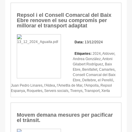
Repsol i el Consell Comarcal del Baix
Ebre renoven el seu compromís per
millorar el transport adaptat
Data:
13/12/2024
Etiquetes:
2024
,
Aldover
,
Andrea González
,
Antoni
Gilabert Rodríguez
,
Baix
Ebre
,
Benifallet
,
Camarles
,
Consell Comarcal del Baix
Ebre
,
Deltebre
,
el Perelló
,
Juan Pedro Linares
,
l'Aldea
,
l'Ametlla de Mar
,
l'Ampolla
,
Repsol
Espanya
,
Roquetes
,
Serveis socials
,
Tivenys
,
Transport
,
Xerta
Movem demana mesures per pacificar
el trànsit.