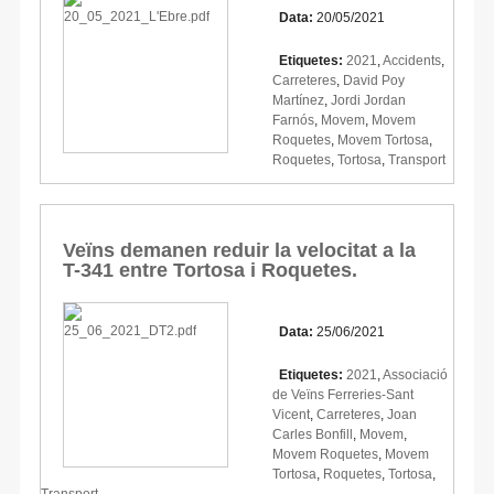
Data:
20/05/2021
Etiquetes:
2021
,
Accidents
,
Carreteres
,
David Poy
Martínez
,
Jordi Jordan
Farnós
,
Movem
,
Movem
Roquetes
,
Movem Tortosa
,
Roquetes
,
Tortosa
,
Transport
Veïns demanen reduir la velocitat a la
T-341 entre Tortosa i Roquetes.
Data:
25/06/2021
Etiquetes:
2021
,
Associació
de Veïns Ferreries-Sant
Vicent
,
Carreteres
,
Joan
Carles Bonfill
,
Movem
,
Movem Roquetes
,
Movem
Tortosa
,
Roquetes
,
Tortosa
,
Transport