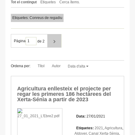
Tot el contingut
Etiquetes
Cerca ítems.
Etiquetes: Conreus de regadiu
Pàgina
de 2
Ordena per:
Títol
Autor
Data d'alta
Agricultura enllesteix el projecte per
regar les primeres 186 hectàrees del
Xerta-Sénia a partir de 2023
Data:
27/01/2021
Etiquetes:
2021
,
Agricultura
,
Aldover
,
Canal Xerta-Sènia
,