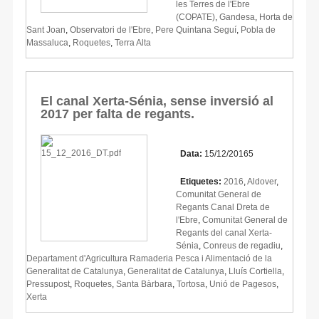
les Terres de l'Ebre
(COPATE)
,
Gandesa
,
Horta de
Sant Joan
,
Observatori de l'Ebre
,
Pere Quintana Seguí
,
Pobla de
Massaluca
,
Roquetes
,
Terra Alta
El canal Xerta-Sénia, sense inversió al
2017 per falta de regants.
Data:
15/12/20165
Etiquetes:
2016
,
Aldover
,
Comunitat General de
Regants Canal Dreta de
l'Ebre
,
Comunitat General de
Regants del canal Xerta-
Sénia
,
Conreus de regadiu
,
Departament d'Agricultura Ramaderia Pesca i Alimentació de la
Generalitat de Catalunya
,
Generalitat de Catalunya
,
Lluís Cortiella
,
Pressupost
,
Roquetes
,
Santa Bàrbara
,
Tortosa
,
Unió de Pagesos
,
Xerta