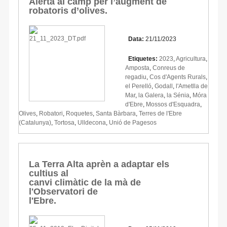
Alerta al camp per l’augment de
robatoris d’olives.
Data:
21/11/2023
Etiquetes:
2023
,
Agricultura
,
Amposta
,
Conreus de
regadiu
,
Cos d'Agents Rurals
,
el Perelló
,
Godall
,
l'Ametlla de
Mar
,
la Galera
,
la Sénia
,
Móra
d'Ebre
,
Mossos d'Esquadra
,
Olives
,
Robatori
,
Roquetes
,
Santa Bàrbara
,
Terres de l'Ebre
(Catalunya)
,
Tortosa
,
Ulldecona
,
Unió de Pagesos
La Terra Alta aprèn a adaptar els
cultius al
canvi climàtic de la mà de
l'Observatori de
l'Ebre.