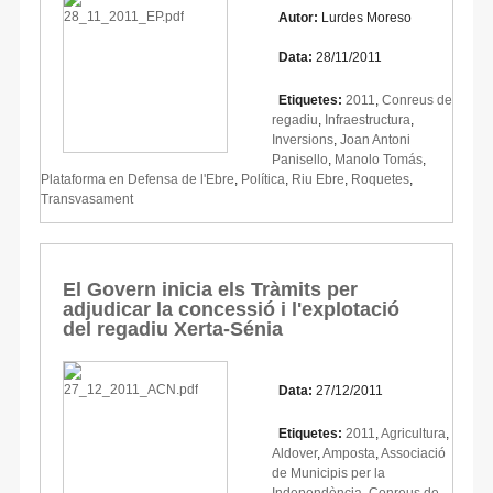
Autor:
Lurdes Moreso
Data:
28/11/2011
Etiquetes:
2011
,
Conreus de
regadiu
,
Infraestructura
,
Inversions
,
Joan Antoni
Panisello
,
Manolo Tomás
,
Plataforma en Defensa de l'Ebre
,
Política
,
Riu Ebre
,
Roquetes
,
Transvasament
El Govern inicia els Tràmits per
adjudicar la concessió i l'explotació
del regadiu Xerta-Sénia
Data:
27/12/2011
Etiquetes:
2011
,
Agricultura
,
Aldover
,
Amposta
,
Associació
de Municipis per la
Independència
,
Conreus de