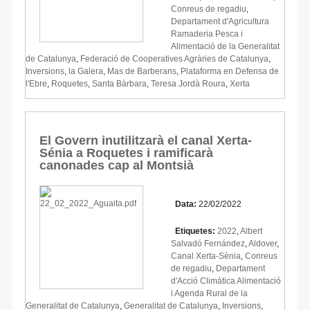
Conreus de regadiu
,
Departament d'Agricultura
Ramaderia Pesca i
Alimentació de la Generalitat
de Catalunya
,
Federació de Cooperatives Agràries de Catalunya
,
Inversions
,
la Galera
,
Mas de Barberans
,
Plataforma en Defensa de
l'Ebre
,
Roquetes
,
Santa Bàrbara
,
Teresa Jordà Roura
,
Xerta
El Govern inutilitzarà el canal Xerta-
Sénia a Roquetes i ramificarà
canonades cap al Montsià
Data:
22/02/2022
Etiquetes:
2022
,
Albert
Salvadó Fernández
,
Aldover
,
Canal Xerta-Sènia
,
Conreus
de regadiu
,
Departament
d'Acció Climàtica Alimentació
i Agenda Rural de la
Generalitat de Catalunya
,
Generalitat de Catalunya
,
Inversions
,