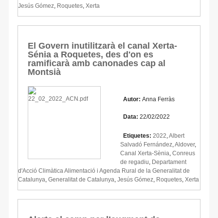
Jesús Gómez
,
Roquetes
,
Xerta
El Govern inutilitzarà el canal Xerta-
Sénia a Roquetes, des d'on es
ramificarà amb canonades cap al
Montsià
Autor:
Anna Ferràs
Data:
22/02/2022
Etiquetes:
2022
,
Albert
Salvadó Fernández
,
Aldover
,
Canal Xerta-Sènia
,
Conreus
de regadiu
,
Departament
d'Acció Climàtica Alimentació i Agenda Rural de la Generalitat de
Catalunya
,
Generalitat de Catalunya
,
Jesús Gómez
,
Roquetes
,
Xerta