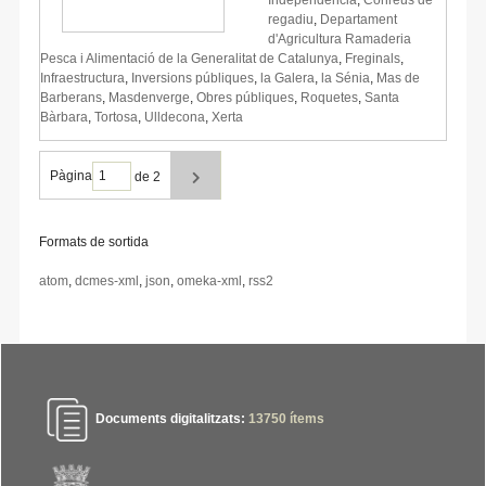
regadiu
,
Departament
d'Agricultura Ramaderia
Pesca i Alimentació de la Generalitat de Catalunya
,
Freginals
,
Infraestructura
,
Inversions públiques
,
la Galera
,
la Sénia
,
Mas de
Barberans
,
Masdenverge
,
Obres públiques
,
Roquetes
,
Santa
Bàrbara
,
Tortosa
,
Ulldecona
,
Xerta
Pàgina
de 2
Formats de sortida
atom
,
dcmes-xml
,
json
,
omeka-xml
,
rss2
Documents digitalitzats:
13750
ítems