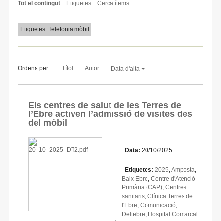
Tot el contingut
Etiquetes
Cerca ítems.
Etiquetes: Telefonia mòbil
Ordena per:
Títol
Autor
Data d'alta
Els centres de salut de les Terres de
l’Ebre activen l’admissió de visites des
del mòbil
Data:
20/10/2025
Etiquetes:
2025
,
Amposta
,
Baix Ebre
,
Centre d'Atenció
Primària (CAP)
,
Centres
sanitaris
,
Clínica Terres de
l'Ebre
,
Comunicació
,
Deltebre
,
Hospital Comarcal