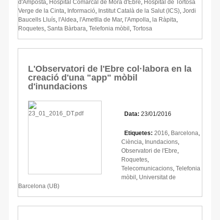
d'Amposta
,
Hospital Comarcal de Móra d'Ebre
,
Hospital de Tortosa
Verge de la Cinta
,
Informació
,
Institut Català de la Salut (ICS)
,
Jordi
Baucells Lluís
,
l'Aldea
,
l'Ametlla de Mar
,
l'Ampolla
,
la Ràpita
,
Roquetes
,
Santa Bàrbara
,
Telefonia mòbil
,
Tortosa
L'Observatori de l'Ebre col·labora en la
creació d'una "app" mòbil
d'inundacions
Data:
23/01/2016
Etiquetes:
2016
,
Barcelona
,
Ciència
,
Inundacions
,
Observatori de l'Ebre
,
Roquetes
,
Telecomunicacions
,
Telefonia
mòbil
,
Universitat de
Barcelona (UB)