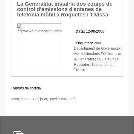
La Generalitat instal·la dos equips de
control d'emissions d'antenes de
telefonia mòbil a Roquetes i Tivissa
Data:
12/08/2008
Etiquetes:
2008
,
Departament de Governació i
Administracions Públiques de
la Generalitat de Catalunya
,
Roquetes
,
Telefonia mòbil
,
Tivissa
Formats de sortida
atom
,
dcmes-xml
,
json
,
omeka-xml
,
rss2