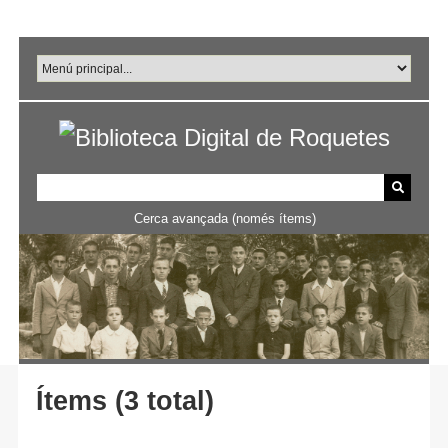
Salta
al
contingut
principal
Cerca avançada (només ítems)
Ítems (3 total)