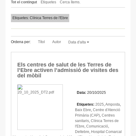
Tot el contingut
Etiquetes
Cerca ítems.
Etiquetes: Clínica Terres de l'Ebre
Ordena per:
Títol
Autor
Data d'alta
Els centres de salut de les Terres de
l’Ebre activen l’admissió de visites des
del mòbil
Data:
20/10/2025
Etiquetes:
2025
,
Amposta
,
Baix Ebre
,
Centre d'Atenció
Primària (CAP)
,
Centres
sanitaris
,
Clínica Terres de
l'Ebre
,
Comunicació
,
Deltebre
,
Hospital Comarcal