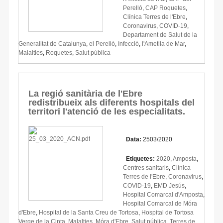
Perelló
,
CAP Roquetes
,
Clínica Terres de l'Ebre
,
Coronavirus
,
COVID-19
,
Departament de Salut de la
Generalitat de Catalunya
,
el Perelló
,
Infecció
,
l'Ametlla de Mar
,
Malalties
,
Roquetes
,
Salut pública
La regió sanitària de l'Ebre
redistribueix als diferents hospitals del
territori l'atenció de les especialitats.
Data:
2503/2020
Etiquetes:
2020
,
Amposta
,
Centres sanitaris
,
Clínica
Terres de l'Ebre
,
Coronavirus
,
COVID-19
,
EMD Jesús
,
Hospital Comarcal d'Amposta
,
Hospital Comarcal de Móra
d'Ebre
,
Hospital de la Santa Creu de Tortosa
,
Hospital de Tortosa
Verge de la Cinta
,
Malalties
,
Móra d'Ebre
,
Salut pública
,
Terres de