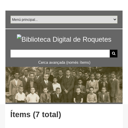
Salta
al
contingut
principal
Cerca avançada (només ítems)
Ítems (7 total)