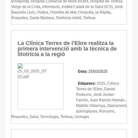
d'Amposta
,
Hospital Comarcal de Móra d'Ebre
,
Hospital de Tortosa
Verge de la Cinta
,
Informació
,
Institut Català de la Salut (ICS)
,
Jordi
Baucells Lluís
,
l'Aldea
,
l'Ametlla de Mar
,
l'Ampolla
,
la Ràpita
,
Roquetes
,
Santa Bàrbara
,
Telefonia mòbil
,
Tortosa
La Clínica Terres de l’Ebre realitza la
primera intervenció amb la tècnica de
litotrícia a la regió
Data:
25/03/2025
Etiquetes:
2025
,
Clínica
Terres de l'Ebre
,
Daniel
Rodezno
,
Jordi Jordan
Farnós
,
Juan Ramón Alemán
,
Matilde Villarroya
,
Operacions
quirúrgiques
,
Ronyons
,
Roquetes
,
Salut
,
Tecnologia
,
Tortosa
,
Urologia