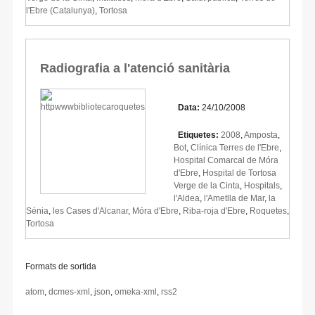
l'Ebre (Catalunya)
,
Tortosa
Radiografia a l'atenció sanitària
Data:
24/10/2008
Etiquetes:
2008
,
Amposta
,
Bot
,
Clínica Terres de l'Ebre
,
Hospital Comarcal de Móra
d'Ebre
,
Hospital de Tortosa
Verge de la Cinta
,
Hospitals
,
l'Aldea
,
l'Ametlla de Mar
,
la
Sénia
,
les Cases d'Alcanar
,
Móra d'Ebre
,
Riba-roja d'Ebre
,
Roquetes
,
Tortosa
Formats de sortida
atom
,
dcmes-xml
,
json
,
omeka-xml
,
rss2