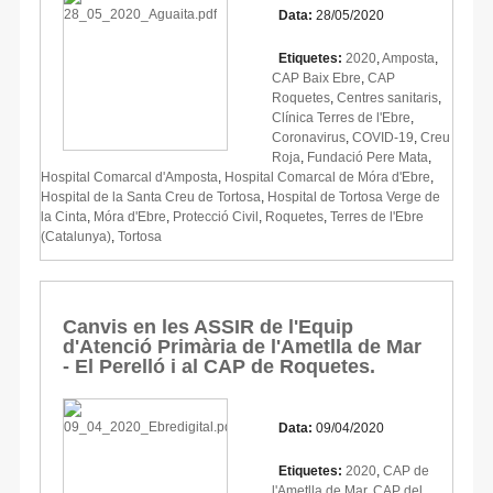
Data:
28/05/2020
Etiquetes:
2020
,
Amposta
,
CAP Baix Ebre
,
CAP
Roquetes
,
Centres sanitaris
,
Clínica Terres de l'Ebre
,
Coronavirus
,
COVID-19
,
Creu
Roja
,
Fundació Pere Mata
,
Hospital Comarcal d'Amposta
,
Hospital Comarcal de Móra d'Ebre
,
Hospital de la Santa Creu de Tortosa
,
Hospital de Tortosa Verge de
la Cinta
,
Móra d'Ebre
,
Protecció Civil
,
Roquetes
,
Terres de l'Ebre
(Catalunya)
,
Tortosa
Canvis en les ASSIR de l'Equip
d'Atenció Primària de l'Ametlla de Mar
- El Perelló i al CAP de Roquetes.
Data:
09/04/2020
Etiquetes:
2020
,
CAP de
l'Ametlla de Mar
,
CAP del