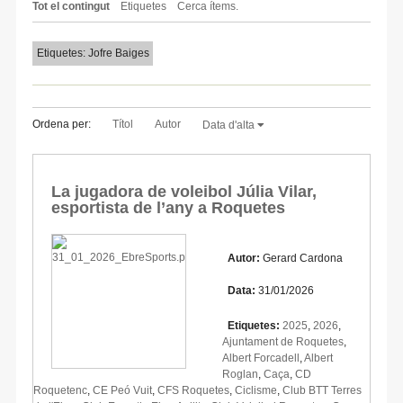
Tot el contingut
Etiquetes
Cerca ítems.
Etiquetes: Jofre Baiges
Ordena per:
Títol
Autor
Data d'alta
La jugadora de voleibol Júlia Vilar,
esportista de l’any a Roquetes
Autor:
Gerard Cardona
Data:
31/01/2026
Etiquetes:
2025
,
2026
,
Ajuntament de Roquetes
,
Albert Forcadell
,
Albert
Roglan
,
Caça
,
CD
Roquetenc
,
CE Peó Vuit
,
CFS Roquetes
,
Ciclisme
,
Club BTT Terres