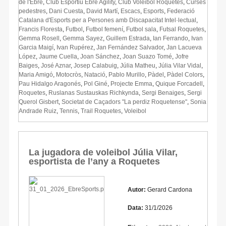
de l'Ebre
,
Club Esportiu Ebre Agility
,
Club Voleibol Roquetes
,
Curses
pedestres
,
Dani Cuesta
,
David Martí
,
Escacs
,
Esports
,
Federació
Catalana d'Esports per a Persones amb Discapacitat Intel·lectual
,
Francis Floresta
,
Futbol
,
Futbol femení
,
Futbol sala
,
Futsal Roquetes
,
Gemma Rosell
,
Gemma Sayez
,
Guillem Estrada
,
Ian Ferrando
,
Ivan
Garcia Maigí
,
Ivan Rupérez
,
Jan Fernández Salvador
,
Jan Lacueva
López
,
Jaume Cuella
,
Joan Sánchez
,
Joan Suazo Tomé
,
Jofre
Baiges
,
José Aznar
,
Josep Calabuig
,
Júlia Matheu
,
Júlia Vilar Vidal
,
Maria Amigó
,
Motocròs
,
Natació
,
Pablo Murillo
,
Pàdel
,
Pàdel Colors
,
Pau Hidalgo Aragonés
,
Pol Giné
,
Projecte Emma
,
Quique Forcadell
,
Roquetes
,
Ruslanas Sustauskas Richkynda
,
Sergi Benaiges
,
Sergi
Querol Gisbert
,
Societat de Caçadors "La perdiz Roquetense"
,
Sonia
Andrade Ruiz
,
Tennis
,
Trail Roquetes
,
Voleibol
La jugadora de voleibol Júlia Vilar,
esportista de l’any a Roquetes
Autor:
Gerard Cardona
Data:
31/1/2026