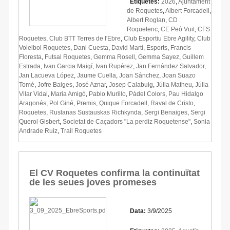
Etiquetes:
2026
,
Ajuntament
de Roquetes
,
Albert Forcadell
,
Albert Roglan
,
CD
Roquetenc
,
CE Peó Vuit
,
CFS
Roquetes
,
Club BTT Terres de l'Ebre
,
Club Esportiu Ebre Agility
,
Club
Voleibol Roquetes
,
Dani Cuesta
,
David Martí
,
Esports
,
Francis
Floresta
,
Futsal Roquetes
,
Gemma Rosell
,
Gemma Sayez
,
Guillem
Estrada
,
Ivan Garcia Maigí
,
Ivan Rupérez
,
Jan Fernández Salvador
,
Jan Lacueva López
,
Jaume Cuella
,
Joan Sánchez
,
Joan Suazo
Tomé
,
Jofre Baiges
,
José Aznar
,
Josep Calabuig
,
Júlia Matheu
,
Júlia
Vilar Vidal
,
Maria Amigó
,
Pablo Murillo
,
Pàdel Colors
,
Pau Hidalgo
Aragonés
,
Pol Giné
,
Premis
,
Quique Forcadell
,
Raval de Cristo
,
Roquetes
,
Ruslanas Sustauskas Richkynda
,
Sergi Benaiges
,
Sergi
Querol Gisbert
,
Societat de Caçadors "La perdiz Roquetense"
,
Sonia
Andrade Ruiz
,
Trail Roquetes
El CV Roquetes confirma la continuïtat
de les seues joves promeses
Data:
3/9/2025