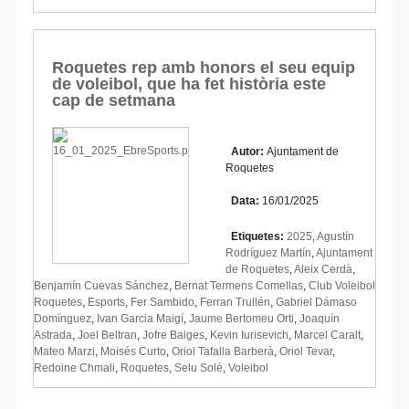
Roquetes rep amb honors el seu equip
de voleibol, que ha fet història este
cap de setmana
Autor:
Ajuntament de
Roquetes
Data:
16/01/2025
Etiquetes:
2025
,
Agustín
Rodríguez Martín
,
Ajuntament
de Roquetes
,
Aleix Cerdà
,
Benjamín Cuevas Sánchez
,
Bernat Termens Comellas
,
Club Voleibol
Roquetes
,
Esports
,
Fer Sambido
,
Ferran Trullén
,
Gabriel Dámaso
Domínguez
,
Ivan Garcia Maigí
,
Jaume Bertomeu Orti
,
Joaquín
Astrada
,
Joel Beltran
,
Jofre Baiges
,
Kevin Iurisevich
,
Marcel Caralt
,
Mateo Marzi
,
Moisés Curto
,
Oriol Tafalla Barberà
,
Oriol Tevar
,
Redoine Chmali
,
Roquetes
,
Selu Solé
,
Voleibol