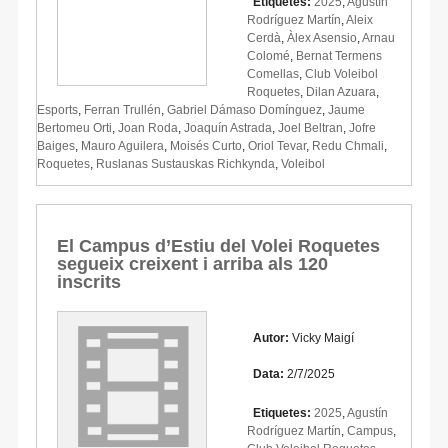
Etiquetes:
2025
,
Agustín
Rodríguez Martín
,
Aleix
Cerdà
,
Àlex Asensio
,
Arnau
Colomé
,
Bernat Termens
Comellas
,
Club Voleibol
Roquetes
,
Dilan Azuara
,
Esports
,
Ferran Trullén
,
Gabriel Dámaso Domínguez
,
Jaume
Bertomeu Orti
,
Joan Roda
,
Joaquín Astrada
,
Joel Beltran
,
Jofre
Baiges
,
Mauro Aguilera
,
Moisés Curto
,
Oriol Tevar
,
Redu Chmali
,
Roquetes
,
Ruslanas Sustauskas Richkynda
,
Voleibol
El Campus d’Estiu del Volei Roquetes
segueix creixent i arriba als 120
inscrits
Autor:
Vicky Maigí
Data:
2/7/2025
Etiquetes:
2025
,
Agustín
Rodríguez Martín
,
Campus
,