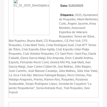
Data:
01/02/2025
Etiquetes:
2025
,
Ajuntament
de Roquetes
,
Albert Bertomeu
Curto
,
Ángelo Jacome
,
Anna
Montolio
,
Associació
Esportiva de Veterans
Roquetenc Terres de l'Ebre
,
Biel Rupérez
,
Bruna Martí
,
CD Roquetenc
,
CE Peó Vuit
,
CFS
Roquetes
,
Cinta Martí Tolós
,
Cinta Rodríguez Audí
,
Club BTT Terres
de l'Ebre
,
Club Esportiu Ebre Agility
,
Club Esportiu Vòlei Platja
Roquetes
,
Club Voleibol Roquetes
,
CV Sant Pere i Sant Pau
,
David
Caballé
,
Elena Garcia Maigí
,
Elio Amposta
,
Enric Caballé Andreu
,
Esports
,
Fernando Recio Comí
,
Gerard Añó Pla
,
Isak Martí
,
Ivan
Garcia Maigí
,
Joan Carles Calbet Gil
,
Joel Beltran
,
Jofre Baiges
,
José Carreño
,
José Manuel Canalejo
,
Júlia Matheu
,
Júlia Vilar Vidal
,
La Joca Club Alpí
,
Mariona Fabregat Baiges
,
Nicco Deniau
,
Pau
Hidalgo Aragonés
,
Premis
,
Ramon Also
,
Roquetes
,
Ruslanas
Sustauskite
,
Sergio Rodríguez López
,
Societat de Caçadors "La
perdiz Roquetense"
,
Sonia Andrade Ruiz
,
Trail Roquetes
,
Xavi
Franch