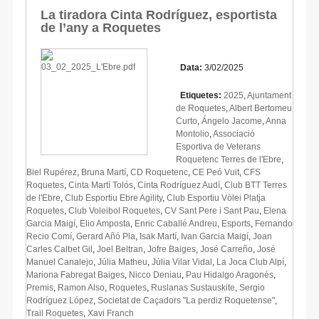
La tiradora Cinta Rodríguez, esportista
de l’any a Roquetes
Data:
3/02/2025
Etiquetes:
2025
,
Ajuntament
de Roquetes
,
Albert Bertomeu
Curto
,
Ángelo Jacome
,
Anna
Montolio
,
Associació
Esportiva de Veterans
Roquetenc Terres de l'Ebre
,
Biel Rupérez
,
Bruna Martí
,
CD Roquetenc
,
CE Peó Vuit
,
CFS
Roquetes
,
Cinta Martí Tolós
,
Cinta Rodríguez Audí
,
Club BTT Terres
de l'Ebre
,
Club Esportiu Ebre Agility
,
Club Esportiu Vòlei Platja
Roquetes
,
Club Voleibol Roquetes
,
CV Sant Pere i Sant Pau
,
Elena
Garcia Maigí
,
Elio Amposta
,
Enric Caballé Andreu
,
Esports
,
Fernando
Recio Comí
,
Gerard Añó Pla
,
Isak Martí
,
Ivan Garcia Maigí
,
Joan
Carles Calbet Gil
,
Joel Beltran
,
Jofre Baiges
,
José Carreño
,
José
Manuel Canalejo
,
Júlia Matheu
,
Júlia Vilar Vidal
,
La Joca Club Alpí
,
Mariona Fabregat Baiges
,
Nicco Deniau
,
Pau Hidalgo Aragonés
,
Premis
,
Ramon Also
,
Roquetes
,
Ruslanas Sustauskite
,
Sergio
Rodríguez López
,
Societat de Caçadors "La perdiz Roquetense"
,
Trail Roquetes
,
Xavi Franch