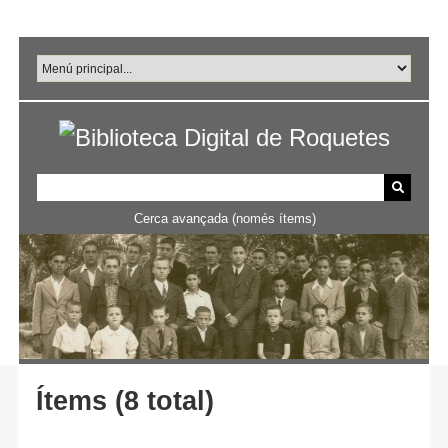
Salta
al
contingut
principal
Cerca avançada (només ítems)
Ítems (8 total)