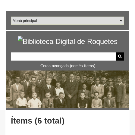
Salta
al
contingut
principal
Cerca avançada (només ítems)
Ítems (6 total)