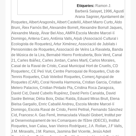
Etiquetes:
Ramon J.
Barberà Salayet
,
1996
,
Agustí
Arana Sagnier
,
Ajuntament de
Roquetes
,
Albert Aragonés
,
Albert Castelló
,
Albert Marro Curto
,
Aldo
Bruni
,
Àlex Farnós Bel
,
Alexandre Borrell
,
Alexandre Borrull Jaques
,
Alexandre Masip
,
Àlvar Bel Also
,
AMPA Escola Mestre Marcel·lí
Domingo
,
Antena Caro
,
Antònia Valls
,
Arjub (Associació Cultural i
Ecologista de Roquetes)
,
Artur Ximénez
,
Associació de Jubilats i
Pensionistes de Roquetes
,
Associació de Veïns La Ravaleta
,
Banda
de Música de la Lira
,
Bernabé Hierro Fontcuberta
,
Boix Verd
,
Canal
21
,
Carles Ibáñez
,
Carles Jordan
,
Carles Martí
,
Carlos Morales
,
Casal de la Raval de Cristo
,
Casal Municipal Hort de Cruells
,
CD
Roquetenc
,
CE Peó Vuit
,
Centre Parroquial de Roquetes
,
Club de
Tennis Roquetes
,
Club Voleibol Roquetes
,
Comerç Agrupat de
Roquetes (CAR)
,
Coral Novella Harmonia
,
Cristian Garcia
,
Cristian
Melero Palacios
,
Cristian Pintado Pla
,
Cristina Roca Zaragoza
,
David Cid
,
David Cubells Rupérez
,
David Peris Canalda
,
David
Sastre Belmar
,
Dèlia Boix
,
Didac Ralda
,
Eduard Miras Brull
,
Elena
Bielsa Gargallo
,
Enric Caballé Andreu
,
Escola Mestre Marcel·lí
Domingo
,
Escola Raval de Cristo
,
Fermí Pellisé
,
Fernando Sánchez
Cid
,
Francesc A. Gas Ferré
,
Immaculada Vilaubí Gisbert
,
Institut per
al Desenvolupament de les Comarques de l'Ebre (IDECE)
,
Institut
Roquetes
,
Ivan Calau
,
Ivan Vieiros Rodríguez
,
J.A. Rollan
,
J.F Valls
,
J.M. Miravalls
,
J.M. Ramos
,
Jasmina Bel Vicente
,
Jesús Adell