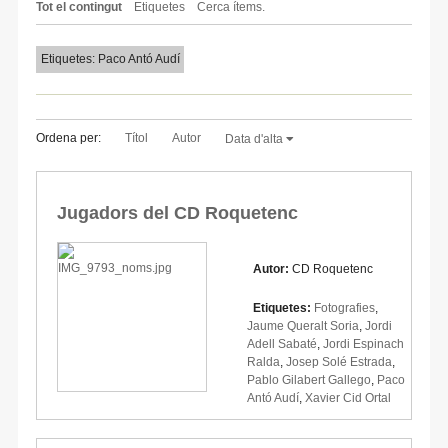
Tot el contingut
Etiquetes
Cerca ítems.
Etiquetes: Paco Antó Audí
Ordena per:
Títol
Autor
Data d'alta
Jugadors del CD Roquetenc
Autor:
CD Roquetenc
Etiquetes:
Fotografies
,
Jaume Queralt Soria
,
Jordi
Adell Sabaté
,
Jordi Espinach
Ralda
,
Josep Solé Estrada
,
Pablo Gilabert Gallego
,
Paco
Antó Audí
,
Xavier Cid Ortal