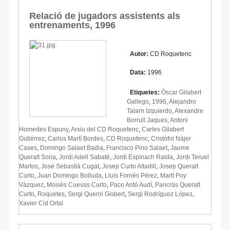
Relació de jugadors assistents als
entrenaments, 1996
Autor:
CD Roquetenc
Data:
1996
Etiquetes:
Òscar Gilabert
Gallego
,
1996
,
Alejandro
Talarn Izquierdo
,
Alexandre
Borrull Jaques
,
Antoni
Homedes Espuny
,
Arxiu del CD Roquetenc
,
Carles Gilabert
Gutiérrez
,
Carlos Martí Bordes
,
CD Roquetenc
,
Cristòfol Nàjer
Cases
,
Domingo Salaet Badia
,
Francisco Pino Salaet
,
Jaume
Queralt Soria
,
Jordi Adell Sabaté
,
Jordi Espinach Ralda
,
Jordi Teruel
Martos
,
José Sebastià Cugat
,
Josep Curto Altadill
,
Josep Queralt
Curto
,
Juan Domingo Bolluda
,
Lluís Fornés Pérez
,
Martí Poy
Vàzquez
,
Moisès Cuevas Curto
,
Paco Antó Audí
,
Pancràs Queralt
Curto
,
Roquetes
,
Sergi Querol Gisbert
,
Sergi Rodríguez López
,
Xavier Cid Ortal