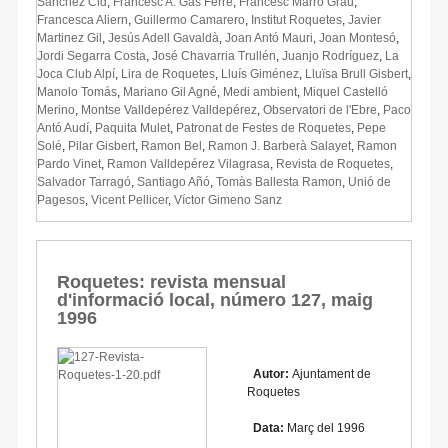
Sànchez Cid
,
Francesc A. Gas Ferré
,
Francesc Marro Grau
,
Francesca Aliern
,
Guillermo Camarero
,
Institut Roquetes
,
Javier
Martinez Gil
,
Jesús Adell Gavaldà
,
Joan Antó Mauri
,
Joan Montesó
,
Jordi Segarra Costa
,
José Chavarria Trullén
,
Juanjo Rodríguez
,
La
Joca Club Alpí
,
Lira de Roquetes
,
Lluís Giménez
,
Lluïsa Brull Gisbert
,
Manolo Tomás
,
Mariano Gil Agné
,
Medi ambient
,
Miquel Castelló
Merino
,
Montse Valldepérez Valldepérez
,
Observatori de l'Ebre
,
Paco
Antó Audí
,
Paquita Mulet
,
Patronat de Festes de Roquetes
,
Pepe
Solé
,
Pilar Gisbert
,
Ramon Bel
,
Ramon J. Barberà Salayet
,
Ramon
Pardo Vinet
,
Ramon Valldepérez Vilagrasa
,
Revista de Roquetes
,
Salvador Tarragó
,
Santiago Añó
,
Tomàs Ballesta Ramon
,
Unió de
Pagesos
,
Vicent Pellicer
,
Víctor Gimeno Sanz
Roquetes: revista mensual
d'informació local, número 127, maig
1996
Autor:
Ajuntament de
Roquetes
Data:
Març del 1996