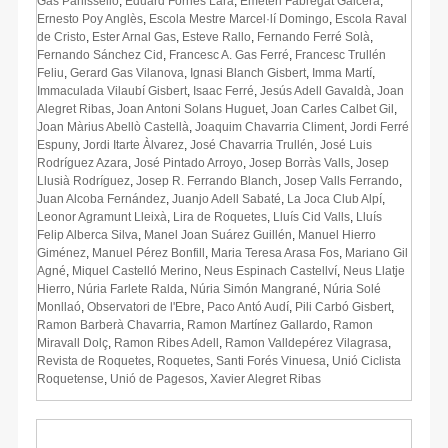
Gas Panissello
,
Eduard Fornés Lara
,
Emeteri Fabregat Galcerà
,
Ernesto Poy Anglès
,
Escola Mestre Marcel·lí Domingo
,
Escola Raval
de Cristo
,
Ester Arnal Gas
,
Esteve Rallo
,
Fernando Ferré Solà
,
Fernando Sánchez Cid
,
Francesc A. Gas Ferré
,
Francesc Trullén
Feliu
,
Gerard Gas Vilanova
,
Ignasi Blanch Gisbert
,
Imma Martí
,
Immaculada Vilaubí Gisbert
,
Isaac Ferré
,
Jesús Adell Gavaldà
,
Joan
Alegret Ribas
,
Joan Antoni Solans Huguet
,
Joan Carles Calbet Gil
,
Joan Màrius Abellò Castellà
,
Joaquim Chavarria Climent
,
Jordi Ferré
Espuny
,
Jordi Itarte Àlvarez
,
José Chavarria Trullén
,
José Luis
Rodríguez Azara
,
José Pintado Arroyo
,
Josep Borràs Valls
,
Josep
Llusià Rodríguez
,
Josep R. Ferrando Blanch
,
Josep Valls Ferrando
,
Juan Alcoba Fernández
,
Juanjo Adell Sabaté
,
La Joca Club Alpí
,
Leonor Agramunt Lleixà
,
Lira de Roquetes
,
Lluís Cid Valls
,
Lluís
Felip Alberca Silva
,
Manel Joan Suárez Guillén
,
Manuel Hierro
Giménez
,
Manuel Pérez Bonfill
,
Maria Teresa Arasa Fos
,
Mariano Gil
Agné
,
Miquel Castelló Merino
,
Neus Espinach Castellví
,
Neus Llatje
Hierro
,
Núria Farlete Ralda
,
Núria Simón Mangrané
,
Núria Solé
Monllaó
,
Observatori de l'Ebre
,
Paco Antó Audí
,
Pili Carbó Gisbert
,
Ramon Barberà Chavarria
,
Ramon Martínez Gallardo
,
Ramon
Miravall Dolç
,
Ramon Ribes Adell
,
Ramon Valldepérez Vilagrasa
,
Revista de Roquetes
,
Roquetes
,
Santi Forés Vinuesa
,
Unió Ciclista
Roquetense
,
Unió de Pagesos
,
Xavier Alegret Ribas