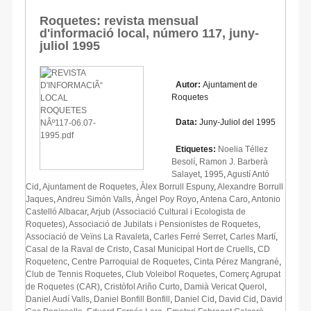
Roquetes: revista mensual
d'informació local, número 117, juny-
juliol 1995
Autor:
Ajuntament de
Roquetes
Data:
Juny-Juliol del 1995
Etiquetes:
Noelia Téllez
Besolí
,
Ramon J. Barberà
Salayet
,
1995
,
Agustí Antó
Cid
,
Ajuntament de Roquetes
,
Àlex Borrull Espuny
,
Alexandre Borrull
Jaques
,
Andreu Simón Valls
,
Àngel Poy Royo
,
Antena Caro
,
Antonio
Castelló Albacar
,
Arjub (Associació Cultural i Ecologista de
Roquetes)
,
Associació de Jubilats i Pensionistes de Roquetes
,
Associació de Veïns La Ravaleta
,
Carles Ferré Serret
,
Carles Martí
,
Casal de la Raval de Cristo
,
Casal Municipal Hort de Cruells
,
CD
Roquetenc
,
Centre Parroquial de Roquetes
,
Cinta Pérez Mangrané
,
Club de Tennis Roquetes
,
Club Voleibol Roquetes
,
Comerç Agrupat
de Roquetes (CAR)
,
Cristòfol Ariño Curto
,
Damià Vericat Querol
,
Daniel Audí Valls
,
Daniel Bonfill Bonfill
,
Daniel Cid
,
David Cid
,
David