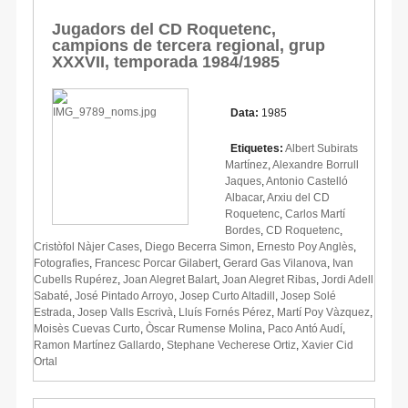
Jugadors del CD Roquetenc,
campions de tercera regional, grup
XXXVII, temporada 1984/1985
Data:
1985
Etiquetes:
Albert Subirats
Martínez
,
Alexandre Borrull
Jaques
,
Antonio Castelló
Albacar
,
Arxiu del CD
Roquetenc
,
Carlos Martí
Bordes
,
CD Roquetenc
,
Cristòfol Nàjer Cases
,
Diego Becerra Simon
,
Ernesto Poy Anglès
,
Fotografies
,
Francesc Porcar Gilabert
,
Gerard Gas Vilanova
,
Ivan
Cubells Rupérez
,
Joan Alegret Balart
,
Joan Alegret Ribas
,
Jordi Adell
Sabaté
,
José Pintado Arroyo
,
Josep Curto Altadill
,
Josep Solé
Estrada
,
Josep Valls Escrivà
,
Lluís Fornés Pérez
,
Martí Poy Vàzquez
,
Moisès Cuevas Curto
,
Òscar Rumense Molina
,
Paco Antó Audí
,
Ramon Martínez Gallardo
,
Stephane Vecherese Ortiz
,
Xavier Cid
Ortal