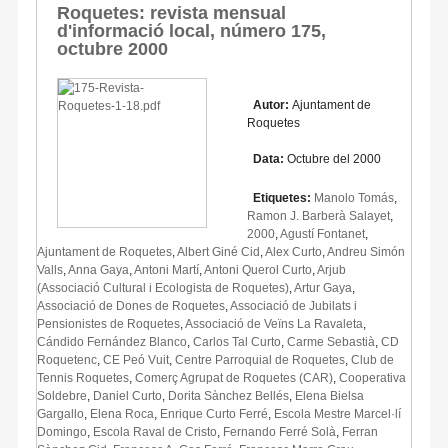
Roquetes: revista mensual
d'informació local, número 175,
octubre 2000
Autor:
Ajuntament de
Roquetes
Data:
Octubre del 2000
Etiquetes:
Manolo Tomás
,
Ramon J. Barberà Salayet
,
2000
,
Agustí Fontanet
,
Ajuntament de Roquetes
,
Albert Giné Cid
,
Alex Curto
,
Andreu Simón
Valls
,
Anna Gaya
,
Antoni Martí
,
Antoni Querol Curto
,
Arjub
(Associació Cultural i Ecologista de Roquetes)
,
Artur Gaya
,
Associació de Dones de Roquetes
,
Associació de Jubilats i
Pensionistes de Roquetes
,
Associació de Veïns La Ravaleta
,
Cándido Fernández Blanco
,
Carlos Tal Curto
,
Carme Sebastià
,
CD
Roquetenc
,
CE Peó Vuit
,
Centre Parroquial de Roquetes
,
Club de
Tennis Roquetes
,
Comerç Agrupat de Roquetes (CAR)
,
Cooperativa
Soldebre
,
Daniel Curto
,
Dorita Sànchez Bellés
,
Elena Bielsa
Gargallo
,
Elena Roca
,
Enrique Curto Ferré
,
Escola Mestre Marcel·lí
Domingo
,
Escola Raval de Cristo
,
Fernando Ferré Solà
,
Ferran