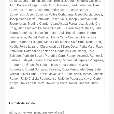
Gavaldà
,
Joan Trúllen
,
Joaquim Bonfill
,
Joaquim Urquizú Castellà
,
Jordi Bonavila Cugat
,
Jordi Gordo Martorell
,
Jordi Labernia
,
José
Chavarria Trullén
,
Josep Aragonés Gisbert
,
Josep Bernat
Doménech
,
Josep Domingo Voltes Cortegana
,
Josep Garcia López
,
Josep Maria Lleixà Bonavida
,
Josep Valls
,
Josep Vilanova Ardit
,
Josep-Ignasi Medina Candel
,
Juan Alcoba Fernández
,
Juanjo Cid
Roig
,
Judit Ginovart
,
La Joca Club Alpí
,
Laureà Alegret Balart
,
Lidia
Saura Benaiges
,
Lira de Roquetes
,
Lluís Ballbé
,
Lorena Hierro
Fontcuberta
,
Marcel Martínez
,
Maria Cinta Ginovart
,
Maria José
Forés
,
Mariano Gil Agné
,
Marta Gris
,
Montse Solé Brull
,
Neus Torta
,
Noèlia Forés Lozano
,
Observatori de l'Ebre
,
Òscar Peña Martí
,
Paco
Antó Audí
,
Patronat de Festes de Roquetes
,
Pere Nadal
,
Pere
Salvadó
,
Ports de Beseit
,
Preludi a Caro
,
Ramon Accensi
,
Ramon J.
Barberà Salayet
,
Ramon Ribes Adell
,
Ramon Valldepérez Vilagrasa
,
Raquel García Vallés
,
Raül Escosa
,
Raül Vericat
,
Revista de
Roquetes
,
Robert González Salvadó
,
Rosa Membrado
,
Sergi Solé
Vericat
,
Silver Curto
,
Teresa Moya Giné
,
Tir de fusell
,
Tomàs Ballesta
Ramon
,
Unió Ciclista Roquetense
,
Unió de Pagesos
,
Xavier Curto
Arroyo
,
Xavier de la Torre
,
Xavier Gilabert
,
Xavier Jiménez
,
Ximo
Martí
Formats de sortida
atom
,
dcmes-xml
,
json
,
omeka-xml
,
rss2