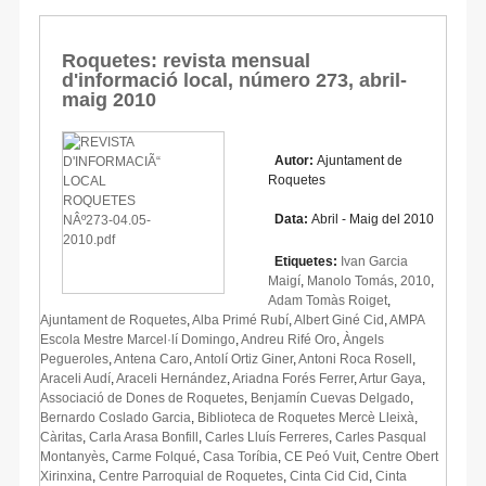
Roquetes: revista mensual
d'informació local, número 273, abril-
maig 2010
Autor:
Ajuntament de
Roquetes
Data:
Abril - Maig del 2010
Etiquetes:
Ivan Garcia
Maigí
,
Manolo Tomás
,
2010
,
Adam Tomàs Roiget
,
Ajuntament de Roquetes
,
Alba Primé Rubí
,
Albert Giné Cid
,
AMPA
Escola Mestre Marcel·lí Domingo
,
Andreu Rifé Oro
,
Àngels
Pegueroles
,
Antena Caro
,
Antolí Ortiz Giner
,
Antoni Roca Rosell
,
Araceli Audí
,
Araceli Hernández
,
Ariadna Forés Ferrer
,
Artur Gaya
,
Associació de Dones de Roquetes
,
Benjamín Cuevas Delgado
,
Bernardo Coslado Garcia
,
Biblioteca de Roquetes Mercè Lleixà
,
Càritas
,
Carla Arasa Bonfill
,
Carles Lluís Ferreres
,
Carles Pasqual
Montanyès
,
Carme Folqué
,
Casa Toríbia
,
CE Peó Vuit
,
Centre Obert
Xirinxina
,
Centre Parroquial de Roquetes
,
Cinta Cid Cid
,
Cinta