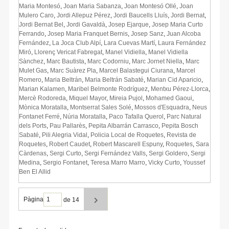
Maria Montesó
,
Joan Maria Sabanza
,
Joan Montesó Ollé
,
Joan
Mulero Caro
,
Jordi Allepuz Pérez
,
Jordi Baucells Lluís
,
Jordi Bernat
,
Jordi Bernat Bel
,
Jordi Gavaldà
,
Josep Ejarque
,
Josep Maria Curto
Ferrando
,
Josep Maria Franquet Bernis
,
Josep Sanz
,
Juan Alcoba
Fernández
,
La Joca Club Alpí
,
Lara Cuevas Martí
,
Laura Fernández
Miró
,
Llorenç Vericat Fabregat
,
Manel Vidiella
,
Manel Vidiella
Sànchez
,
Marc Bautista
,
Marc Codorniu
,
Marc Jornet Niella
,
Marc
Mulet Gas
,
Marc Suàrez Pla
,
Marcel Balastegui Ciurana
,
Marcel
Romero
,
Maria Beltrán
,
Maria Beltrán Sabaté
,
Marian Cid Aparicio
,
Marian Kalamen
,
Maribel Belmonte Rodríguez
,
Mentxu Pérez-Llorca
,
Mercè Rodoreda
,
Miquel Mayor
,
Mireia Pujol
,
Mohamed Gaoui
,
Mònica Moratalla
,
Montserrat Sales Solé
,
Mossos d'Esquadra
,
Neus
Fontanet Ferré
,
Núria Moratalla
,
Paco Tafalla Querol
,
Parc Natural
dels Ports
,
Pau Pallarès
,
Pepita Albarrán Carrasco
,
Pepita Bosch
Sabaté
,
Pili Alegria Vidal
,
Policia Local de Roquetes
,
Revista de
Roquetes
,
Robert Caudet
,
Robert Mascarell Espuny
,
Roquetes
,
Sara
Càrdenas
,
Sergi Curto
,
Sergi Fernández Valls
,
Sergi Goldero
,
Sergi
Medina
,
Sergio Fontanet
,
Teresa Marro Marro
,
Vicky Curto
,
Youssef
Ben El Allid
Pàgina
de 14