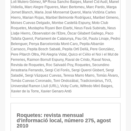
Loli Mulero Gómez
,
Mª Rosa Sancho Baiges
,
Manel Cid Audí
,
Manel
Vidiella
,
Marc Alegre Figueres
,
Marc Bertomeu
,
Marc Pardo
,
Marga
Jornet Blanch
,
Maria José Monserrat Querol
,
Maria Victòria Carles
Hierro
,
Marian Rojas
,
Maribel Belmonte Rodríguez
,
Maribel Gimeno
,
Moises Cuevas Delgado
,
Montse Castellà Espuny
,
Moto Club
Roquetes
,
Mustapha Riyani Ben Elarbi
,
Neus Favà Subirats
,
Neus
Llatje Hierro
,
Observatori de l'Ebre
,
Òscar Gilabert Gallego
,
Paco
Tafalla Querol
,
Parlament de Catalunya
,
Pau Gil
,
Paula Linaje
,
Pedro
Belenguer
,
Penya Barcelonista Mont-Caro
,
Pepita Albarrán
Carrasco
,
Pepita Bosch Sabaté
,
Pepita Ortí Dellà
,
Pere Gonzàlez
,
Pere Pitarch Oltra
,
Pili Alegria Vidal
,
Quico el Célio el Noi i el Mut de
Ferreries
,
Raimon Borrull Espuny
,
Raval de Cristo
,
Raval Nova
,
Revista de Roquetes
,
Roc Salvadó Poy
,
Roquetes
,
Secundino
Arrastraria Ferrando
,
Sergi Cid Forés
,
Sergi Querol Gisbert
,
Sergi
Saladié
,
Sergi Vázquez Cuevas
,
Teresa Marro Marro
,
Tomàs Àlvaro
,
Tomàs Cuevas Coronado
,
Toni Ondozábal
,
Tradicionàrius
,
TV3
,
Universitat Ramon Llull (URL)
,
Vicky Curto
,
Wifredo Miró Baiges
,
Xavier de la Torre
,
Xavier Genaro Antó
Roquetes: revista mensual
d'informació local, número 275, agost
2010