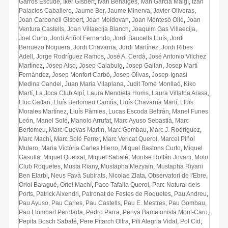
Garrós Escudé
,
Íker Gisbert
,
Ivan Benaiges
,
Ivan Garcia Maigí
,
Izan
Palacios Caballero
,
Jaume Ber
,
Jaume Minerva
,
Javier Oliveras
,
Joan Carbonell Gisbert
,
Joan Moldovan
,
Joan Montesó Ollé
,
Joan
Ventura Castells
,
Joan Villaecija Blanch
,
Joaquim Gas Villaecija
,
Joel Curto
,
Jordi Ariñol Fernando
,
Jordi Baucells Lluís
,
Jordi
Berruezo Noguera
,
Jordi Chavarria
,
Jordi Martínez
,
Jordi Ribes
Adell
,
Jorge Rodríguez Ramos
,
José A. Cerdà
,
José Antonio Vilchez
Martínez
,
Josep Also
,
Josep Calabuig
,
Josep Gaitan
,
Josep Martí
Fernàndez
,
Josep Monfort Carbó
,
Josep Olivas
,
Josep-Ignasi
Medina Candel
,
Juan Maria Vilaplana
,
Judit Tomé Monllaó
,
Kiko
Martí
,
La Joca Club Alpí
,
Laura Mendieta Homs
,
Laura Villalba Arasa
,
Lluc Gaitan
,
Lluís Bertomeu Camós
,
Lluís Chavarría Martí
,
Lluís
Morales Martínez
,
Lluís Pàmies
,
Lucas Escoda Beltrán
,
Manel Funes
León
,
Manel Solé
,
Manolo Arrufat
,
Marc Ayuso Sebastià
,
Marc
Bertomeu
,
Marc Cuevas Martín
,
Marc Gombau
,
Marc J. Rodríguez
,
Marc Machí
,
Marc Solé Ferrer
,
Marc Vericat Querol
,
Marcel Piñol
Mulero
,
Maria Victòria Carles Hierro
,
Miquel Bastons Curto
,
Miquel
Gasulla
,
Miquel Queixal
,
Miquel Sabaté
,
Montse Rollán Jovani
,
Moto
Club Roquetes
,
Musta Riany
,
Mustapha Mezyain
,
Mustapha Riyani
Ben Elarbi
,
Neus Favà Subirats
,
Nicolae Zlata
,
Observatori de l'Ebre
,
Oriol Balagué
,
Oriol Machí
,
Paco Tafalla Querol
,
Parc Natural dels
Ports
,
Patrick Aixendri
,
Patronat de Festes de Roquetes
,
Pau Andreu
,
Pau Ayuso
,
Pau Carles
,
Pau Castells
,
Pau E. Mestres
,
Pau Gombau
,
Pau Llombart Perolada
,
Pedro Parra
,
Penya Barcelonista Mont-Caro
,
Pepita Bosch Sabaté
,
Pere Pitarch Oltra
,
Pili Alegria Vidal
,
Pol Cid
,