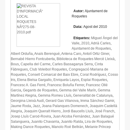
Autor:
Ajuntament de
Roquetes
Data:
Agost del 2010
Etiquetes:
Miguel Àngel del
Valle
,
2010
,
Adrià Carles
,
Ajuntament de Roquetes
,
Albert Orduña
,
Anaïs Berengué
,
Antena Caro
,
Antolí Ortiz Giner
,
Bernabé Hierro Fontcuberta
,
Biblioteca de Roquetes Mercè Lleixà
,
Bous
,
Capella del Carme
,
Carles Bassaganya Serra
,
Cinta
Fàbregues
,
Club Voleibol Roquetes
,
Congregació Mariana de
Roquetes
,
Consell Comarcal del Baix Ebre
,
Coral Rodríguez
,
Cosso
Iris
,
Elena Bielsa Gargallo
,
Enriqueta Layos
,
Esplai Roquetes
,
Francesc A. Gas Ferré
,
Francesc Boluña Ferrer
,
Francesc Ollé
Garcia
,
Gegants de Roquetes
,
Gemma del Valle Marín
,
Gemma
Martínez Alegria
,
Gemma Romeu Lluís
,
Generalitat de Catalunya
,
Georgina Lleixà Audí
,
Gerard Gas Vilanova
,
Imma Sànchez Gamir
,
Jaume Roda
,
Jazz
,
Joana Palanques Domenech
,
Joaquim Castellà
Alegria
,
Joaquim Queralt Hierro
,
Jordi Baucells Lluís
,
José Franch
,
Josep Lluís Carod-Rovira
,
Juan Alcoba Fernández
,
Juan Balagué
Salanguera
,
Juanito Chavarria
,
Juanito Ralda
,
Lira de Roquetes
,
Making Dance Roquetes
,
Manolo Roé Beltrán
,
Melanie Príncep