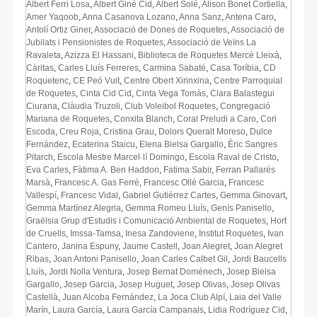
Albert Ferri Losa
,
Albert Giné Cid
,
Albert Solé
,
Alison Bonet Cortiella
,
Amer Yaqoob
,
Anna Casanova Lozano
,
Anna Sanz
,
Antena Caro
,
Antolí Ortiz Giner
,
Associació de Dones de Roquetes
,
Associació de
Jubilats i Pensionistes de Roquetes
,
Associació de Veïns La
Ravaleta
,
Azizza El Hassani
,
Biblioteca de Roquetes Mercè Lleixà
,
Càritas
,
Carles Lluís Ferreres
,
Carmina Sabaté
,
Casa Toríbia
,
CD
Roquetenc
,
CE Peó Vuit
,
Centre Obert Xirinxina
,
Centre Parroquial
de Roquetes
,
Cinta Cid Cid
,
Cinta Vega Tomàs
,
Clara Balastegui
Ciurana
,
Clàudia Truzoli
,
Club Voleibol Roquetes
,
Congregació
Mariana de Roquetes
,
Conxita Blanch
,
Coral Preludi a Caro
,
Cori
Escoda
,
Creu Roja
,
Cristina Grau
,
Dolors Queralt Moreso
,
Dulce
Fernández
,
Ecaterina Staicu
,
Elena Bielsa Gargallo
,
Èric Sangres
Pitarch
,
Escola Mestre Marcel·lí Domingo
,
Escola Raval de Cristo
,
Eva Carles
,
Fàtima A. Ben Haddon
,
Fatima Sabir
,
Ferran Pallarés
Marsà
,
Francesc A. Gas Ferré
,
Francesc Ollé Garcia
,
Francesc
Vallespí
,
Francesc Vidal
,
Gabriel Gutiérrez Cartes
,
Gemma Ginovart
,
Gemma Martínez Alegria
,
Gemma Romeu Lluís
,
Genís Panisello
,
Graëlsia Grup d'Estudis i Comunicació Ambiental de Roquetes
,
Hort
de Cruells
,
Imssa-Tamsa
,
Inesa Zandoviene
,
Institut Roquetes
,
Ivan
Cantero
,
Janina Espuny
,
Jaume Castell
,
Joan Alegret
,
Joan Alegret
Ribas
,
Joan Antoni Panisello
,
Joan Carles Calbet Gil
,
Jordi Baucells
Lluís
,
Jordi Nolla Ventura
,
Josep Bernat Doménech
,
Josep Bielsa
Gargallo
,
Josep Garcia
,
Josep Huguet
,
Josep Olivas
,
Josep Olivas
Castellà
,
Juan Alcoba Fernández
,
La Joca Club Alpí
,
Laia del Valle
Marín
,
Laura García
,
Laura García Campanals
,
Lidia Rodríguez Cid
,