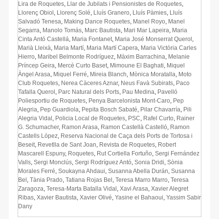
Lira de Roquetes
,
Llar de Jubilats i Pensionistes de Roquetes
,
Llorenç Obiol
,
Llorenç Solé
,
Lluís Granero
,
Lluís Pàmies
,
Lluís
Salvadó Tenesa
,
Making Dance Roquetes
,
Manel Royo
,
Manel
Segarra
,
Manolo Tomás
,
Marc Bautista
,
Mari Mar Lapeira
,
Maria
Cinta Antó Castellá
,
Maria Fontanet
,
Maria José Monserrat Querol
,
Marià Lleixà
,
Maria Martí
,
Maria Martí Capera
,
Maria Victòria Carles
Hierro
,
Maribel Belmonte Rodríguez
,
Màxim Barrachina
,
Melanie
Príncep Geira
,
Mercè Curto Baset
,
Mimoune El Baghati
,
Miquel
Àngel Arasa
,
Miquel Ferré
,
Mireia Blanch
,
Mònica Moratalla
,
Moto
Club Roquetes
,
Nerea Càceres Aznar
,
Neus Favà Subirats
,
Paco
Tafalla Querol
,
Parc Natural dels Ports
,
Pau Medina
,
Pavelló
Poliesportiu de Roquetes
,
Penya Barcelonista Mont-Caro
,
Pep
Alegria
,
Pep Guardiola
,
Pepita Bosch Sabaté
,
Pilar Chavarría
,
Pili
Alegria Vidal
,
Policia Local de Roquetes
,
PSC
,
Rafel Curto
,
Rainer
G. Schumacher
,
Ramon Arasa
,
Ramon Castellà Castelló
,
Ramon
Castells López
,
Reserva Nacional de Caça dels Ports de Tortosa i
Beseit
,
Revetlla de Sant Joan
,
Revista de Roquetes
,
Robert
Mascarell Espuny
,
Roquetes
,
Rut Cortiella Fortuño
,
Sergi Fernández
Valls
,
Sergi Monclús
,
Sergi Rodríguez Antó
,
Sonia Dridi
,
Sònia
Morales Ferré
,
Soukayna Ahdaui
,
Susanna Abella Durán
,
Susanna
Bel
,
Tània Prado
,
Tatiana Rojas Bel
,
Teresa Marro Marro
,
Teresa
Zaragoza
,
Teresa-Marta Batalla Vidal
,
Xavi Arasa
,
Xavier Alegret
Ribas
,
Xavier Bautista
,
Xavier Olivé
,
Yasine el Bahaoui
,
Yassim Sabir
Dany