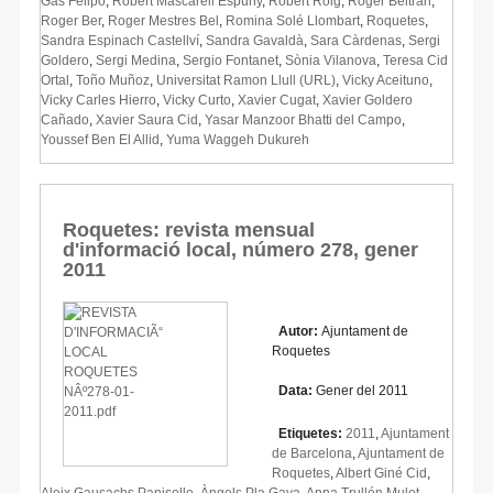
Gas Felipo
,
Robert Mascarell Espuny
,
Robert Roig
,
Roger Beltrán
,
Roger Ber
,
Roger Mestres Bel
,
Romina Solé Llombart
,
Roquetes
,
Sandra Espinach Castellví
,
Sandra Gavaldà
,
Sara Càrdenas
,
Sergi
Goldero
,
Sergi Medina
,
Sergio Fontanet
,
Sònia Vilanova
,
Teresa Cid
Ortal
,
Toño Muñoz
,
Universitat Ramon Llull (URL)
,
Vicky Aceituno
,
Vicky Carles Hierro
,
Vicky Curto
,
Xavier Cugat
,
Xavier Goldero
Cañado
,
Xavier Saura Cid
,
Yasar Manzoor Bhatti del Campo
,
Youssef Ben El Allid
,
Yuma Waggeh Dukureh
Roquetes: revista mensual
d'informació local, número 278, gener
2011
Autor:
Ajuntament de
Roquetes
Data:
Gener del 2011
Etiquetes:
2011
,
Ajuntament
de Barcelona
,
Ajuntament de
Roquetes
,
Albert Giné Cid
,
Aleix Gausachs Panisello
,
Àngels Pla Gaya
,
Anna Trullén Mulet
,