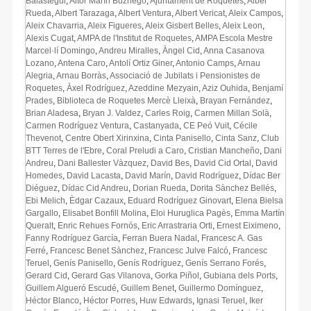
Balastegui
,
Aitor Marín Buznego
,
Ajuntament de Roquetes
,
Alber
Rueda
,
Albert Tarazaga
,
Albert Ventura
,
Albert Vericat
,
Aleix Campos
,
Aleix Chavarria
,
Aleix Figueres
,
Aleix Gisbert Belles
,
Aleix Leon
,
Alexis Cugat
,
AMPA de l'Institut de Roquetes
,
AMPA Escola Mestre
Marcel·lí Domingo
,
Andreu Miralles
,
Àngel Cid
,
Anna Casanova
Lozano
,
Antena Caro
,
Antolí Ortiz Giner
,
Antonio Camps
,
Arnau
Alegria
,
Arnau Borràs
,
Associació de Jubilats i Pensionistes de
Roquetes
,
Àxel Rodríguez
,
Azeddine Mezyain
,
Aziz Ouhida
,
Benjamí
Prades
,
Biblioteca de Roquetes Mercè Lleixà
,
Brayan Fernández
,
Brian Aladesa
,
Bryan J. Valdez
,
Carles Roig
,
Carmen Millan Solà
,
Carmen Rodríguez Ventura
,
Castanyada
,
CE Peó Vuit
,
Cécile
Thevenot
,
Centre Obert Xirinxina
,
Cinta Panisello
,
Cinta Sanz
,
Club
BTT Terres de l'Ebre
,
Coral Preludi a Caro
,
Cristian Mancheño
,
Dani
Andreu
,
Dani Ballester Vàzquez
,
David Bes
,
David Cid Ortal
,
David
Homedes
,
David Lacasta
,
David Marín
,
David Rodríguez
,
Dídac Ber
Diéguez
,
Dídac Cid Andreu
,
Dorian Rueda
,
Dorita Sànchez Bellés
,
Ebi Melich
,
Èdgar Cazaux
,
Eduard Rodríguez Ginovart
,
Elena Bielsa
Gargallo
,
Elisabet Bonfill Molina
,
Eloi Huruglica Pagès
,
Emma Martín
Queralt
,
Enric Rehues Fornós
,
Eric Arrastraria Orti
,
Ernest Eiximeno
,
Fanny Rodríguez García
,
Ferran Buera Nadal
,
Francesc A. Gas
Ferré
,
Francesc Benet Sànchez
,
Francesc Julve Falcó
,
Francesc
Teruel
,
Genís Panisello
,
Genís Rodríguez
,
Genís Serrano Forés
,
Gerard Cid
,
Gerard Gas Vilanova
,
Gorka Piñol
,
Gubiana dels Ports
,
Guillem Algueró Escudé
,
Guillem Benet
,
Guillermo Domínguez
,
Héctor Blanco
,
Héctor Porres
,
Huw Edwards
,
Ignasi Teruel
,
Iker