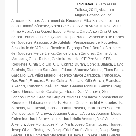
Etiquetes:
Àlvaro Arasa
Tuliesa
,
2011
,
Abraham
Miguel Lozano
,
Agustí
Aragonés Baiges
,
Ajuntament de Roquetes
,
Alba Ballesté Lozano
,
Alba Fumadó Sànchez
,
Albert Giné Cid
,
Álvaro Arasa Tuliesa
,
Anna
Primé Rubí
,
Anna Querol Espuny
,
Antena Caro
,
Antolí Ortiz Giner
,
Antoni Térmens Fuentes
,
Asier Crespo Prades
,
Associació de Dones
de Roquetes
,
Associació de Jubilats i Pensionistes de Roquetes
,
Associació de Veïns La Ravaleta
,
Begonya Ferré Borràs
,
Biblioteca
de Roquetes Mercè Lleixà
,
Carlos Blanch Sangres
,
Carme Julià
Maristany
,
Casa Toríbia
,
Casimiro Mencia
,
CE Peó Vuit
,
CFS
Roquetes
,
Cinta Cid Cid
,
CiU
,
Conrad Duran
,
Conxita Blanch
,
David
Subirats
,
Diada de Sant Jordi
,
Eduard Sànchez Arbona
,
Elena Bielsa
Gargallo
,
Eva Piñol Mulero
,
Federico Mayor Zaragoza
,
Francesc A.
Gas Ferré
,
Francesc Ferrer Celma
,
Francesc Ollé Garcia
,
Francisco
Aixendri
,
Francisco José Escudero
,
Gemma Monllau
,
Gemma Roig
Curto
,
Generalitat de Catalunya
,
Gerard Gas Vilanova
,
Glòria
Fandos Gracia
,
Graëlsia Grup d'Estudis i Comunicació Ambiental de
Roquetes
,
Gubiana dels Ports
,
Hort de Cruells
,
Institut Roquetes
,
Isa
Subirats
,
Ivan Besolí
,
Joan Codorniu Roselló
,
Joan Josep Segarra
Montesó
,
Joan Vilanova
,
Joaquim Castellà Alegria
,
Joaquim Llopis
Colomina
,
Jordi Baucells Lluís
,
Jordi Nolla Ventura
,
José Antonio
Aixendri
,
José Mollà
,
José Piñol Martí
,
Josep Gaitan
,
Josep Huguet
,
Josep Olivas Rodríguez
,
Josep Oriol Cardús Almeda
,
Josep Sangres
Garcia
,
Júlia Homedes Meseguer
,
La Joca Club Alpí
,
Laura García
,