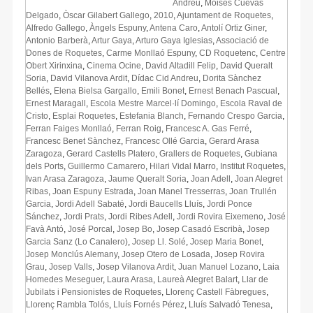
Andreu
,
Moises Cuevas
Delgado
,
Òscar Gilabert Gallego
,
2010
,
Ajuntament de Roquetes
,
Alfredo Gallego
,
Àngels Espuny
,
Antena Caro
,
Antolí Ortiz Giner
,
Antonio Barberà
,
Artur Gaya
,
Arturo Gaya Iglesias
,
Associació de
Dones de Roquetes
,
Carme Monllaó Espuny
,
CD Roquetenc
,
Centre
Obert Xirinxina
,
Cinema Ocine
,
David Altadill Felip
,
David Queralt
Soria
,
David Vilanova Ardit
,
Dídac Cid Andreu
,
Dorita Sànchez
Bellés
,
Elena Bielsa Gargallo
,
Emili Bonet
,
Ernest Benach Pascual
,
Ernest Maragall
,
Escola Mestre Marcel·lí Domingo
,
Escola Raval de
Cristo
,
Esplai Roquetes
,
Estefania Blanch
,
Fernando Crespo Garcia
,
Ferran Faiges Monllaó
,
Ferran Roig
,
Francesc A. Gas Ferré
,
Francesc Benet Sànchez
,
Francesc Ollé Garcia
,
Gerard Arasa
Zaragoza
,
Gerard Castells Platero
,
Grallers de Roquetes
,
Gubiana
dels Ports
,
Guillermo Camarero
,
Hilari Vidal Marro
,
Institut Roquetes
,
Ivan Arasa Zaragoza
,
Jaume Queralt Soria
,
Joan Adell
,
Joan Alegret
Ribas
,
Joan Espuny Estrada
,
Joan Manel Tresserras
,
Joan Trullén
Garcia
,
Jordi Adell Sabaté
,
Jordi Baucells Lluís
,
Jordi Ponce
Sánchez
,
Jordi Prats
,
Jordi Ribes Adell
,
Jordi Rovira Eixemeno
,
José
Favà Antó
,
José Porcal
,
Josep Bo
,
Josep Casadó Escribà
,
Josep
Garcia Sanz (Lo Canalero)
,
Josep Ll. Solé
,
Josep Maria Bonet
,
Josep Monclús Alemany
,
Josep Otero de Losada
,
Josep Rovira
Grau
,
Josep Valls
,
Josep Vilanova Ardit
,
Juan Manuel Lozano
,
Laia
Homedes Meseguer
,
Laura Arasa
,
Laureà Alegret Balart
,
Llar de
Jubilats i Pensionistes de Roquetes
,
Llorenç Castell Fàbregues
,
Llorenç Rambla Tolós
,
Lluís Fornés Pérez
,
Lluís Salvadó Tenesa
,