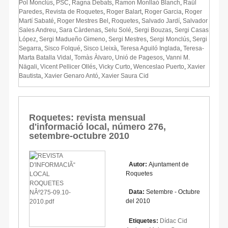
Pol Monclús
,
PSC
,
Ragna Debats
,
Ramon Monllaó Blanch
,
Raül
Paredes
,
Revista de Roquetes
,
Roger Balart
,
Roger Garcia
,
Roger
Martí Sabaté
,
Roger Mestres Bel
,
Roquetes
,
Salvado Jardí
,
Salvador
Sales Andreu
,
Sara Càrdenas
,
Selu Solé
,
Sergi Bouzas
,
Sergi Casas
López
,
Sergi Madueño Gimeno
,
Sergi Mestres
,
Sergi Monclús
,
Sergi
Segarra
,
Sisco Folqué
,
Sisco Lleixà
,
Teresa Aguiló Inglada
,
Teresa-
Marta Batalla Vidal
,
Tomàs Àlvaro
,
Unió de Pagesos
,
Vanni M.
Nägali
,
Vicent Pellicer Ollés
,
Vicky Curto
,
Wenceslao Puerto
,
Xavier
Bautista
,
Xavier Genaro Antó
,
Xavier Saura Cid
Roquetes: revista mensual
d'informació local, número 276,
setembre-octubre 2010
Autor:
Ajuntament de
Roquetes
Data:
Setembre - Octubre
del 2010
Etiquetes:
Dídac Cid