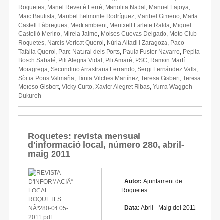
Roquetes
,
Manel Reverté Ferré
,
Manolita Nadal
,
Manuel Lajoya
,
Marc Bautista
,
Maribel Belmonte Rodríguez
,
Maribel Gimeno
,
Marta
Castell Fàbregues
,
Medi ambient
,
Meritxell Farlete Ralda
,
Miquel
Castelló Merino
,
Mireia Jaime
,
Moises Cuevas Delgado
,
Moto Club
Roquetes
,
Narcís Vericat Querol
,
Núria Altadill Zaragoza
,
Paco
Tafalla Querol
,
Parc Natural dels Ports
,
Paula Fuster Navarro
,
Pepita
Bosch Sabaté
,
Pili Alegria Vidal
,
Pili Amaré
,
PSC
,
Ramon Martí
Moragrega
,
Secundino Arrastraria Ferrando
,
Sergi Fernández Valls
,
Sònia Pons Valmaña
,
Tània Vilches Martínez
,
Teresa Gisbert
,
Teresa
Moreso Gisbert
,
Vicky Curto
,
Xavier Alegret Ribas
,
Yuma Waggeh
Dukureh
Roquetes: revista mensual
d'informació local, número 280, abril-
maig 2011
Autor:
Ajuntament de
Roquetes
Data:
Abril - Maig del 2011