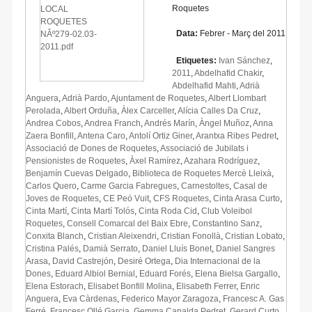
Roquetes
Data:
Febrer - Març del 2011
Etiquetes:
Ivan Sánchez
,
2011
,
Abdelhafid Chakir
,
Abdelhafid Mahti
,
Adrià
Anguera
,
Adrià Pardo
,
Ajuntament de Roquetes
,
Albert Llombart
Perolada
,
Albert Orduña
,
Àlex Carceller
,
Alícia Calles Da Cruz
,
Andrea Cobos
,
Andrea Franch
,
Andrés Marín
,
Àngel Muñoz
,
Anna
Zaera Bonfill
,
Antena Caro
,
Antolí Ortiz Giner
,
Arantxa Ribes Pedret
,
Associació de Dones de Roquetes
,
Associació de Jubilats i
Pensionistes de Roquetes
,
Àxel Ramírez
,
Azahara Rodríguez
,
Benjamín Cuevas Delgado
,
Biblioteca de Roquetes Mercè Lleixà
,
Carlos Quero
,
Carme Garcia Fabregues
,
Carnestoltes
,
Casal de
Joves de Roquetes
,
CE Peó Vuit
,
CFS Roquetes
,
Cinta Arasa Curto
,
Cinta Martí
,
Cinta Martí Tolós
,
Cinta Roda Cid
,
Club Voleibol
Roquetes
,
Consell Comarcal del Baix Ebre
,
Constantino Sanz
,
Conxita Blanch
,
Cristian Aleixendri
,
Cristian Fonollà
,
Cristian Lobato
,
Cristina Palés
,
Damià Serrato
,
Daniel Lluís Bonet
,
Daniel Sangres
Arasa
,
David Castrejón
,
Desiré Ortega
,
Dia Internacional de la
Dones
,
Eduard Albiol Bernial
,
Eduard Forés
,
Elena Bielsa Gargallo
,
Elena Estorach
,
Elisabet Bonfill Molina
,
Elisabeth Ferrer
,
Enric
Anguera
,
Eva Càrdenas
,
Federico Mayor Zaragoza
,
Francesc A. Gas
Ferré
,
Francesc Ollé Garcia
,
Gemma Canalda Pedret
,
Gerard Curto
,