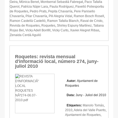
Geira
,
Mònica Benet
,
Montserrat Sebastià Fabregat
,
Paco Tafalla
Querol
,
Patrícia Nàjer Lara
,
Paula Rodríguez
,
Pavelló Poliesportiu
de Roquetes
,
Pedro Prats
,
Pepita Chavarría
,
Pere Panisello
Chavarría
,
Pilar Chavarría
,
Pili Alegria Vidal
,
Ramon Bosch Rosell
,
Ramon Castellà Castelló
,
Ramon Tafalla Blanch
,
Raval de Cristo
,
Revista de Roquetes
,
Roquetes
,
Shirley Espuny Martínez
,
Tatiana
Rojas Bel
,
Vicky Adell Bonfill
,
Vicky Curto
,
Xavier Alegret Ribas
,
Zenaida Cerdà Aguiló
Roquetes: revista mensual
d'informació local, número 274, juny-
juliol 2010
Autor:
Ajuntament de
Roquetes
Data:
Juny - Juliol del 2010
Etiquetes:
Manolo Tomás
,
2010
,
Adela del Valle Puerto
,
Ajuntament de Roquetes
,