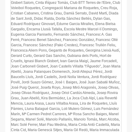
Gisbert Salom
,
Cinta Iñíguez Tomàs
,
Club BTT Terres de l'Ebre
,
Club
Voleibol Roquetes
,
Congregació Mariana de Roquetes
,
Creu Roja
,
Cristian Cabanes
,
Cristina Grau
,
Damià Serrato
,
David Martí
,
Diada
de Sant Jordi
,
Didac Ralda
,
Dorita Sànchez Bellés
,
Dylan Gas
,
Eduard Rodríguez Ginovart
,
Edurne Garcia Miralles
,
Elena Bielsa
Gargallo
,
Encarna Llusià Tafalla
,
Escola Mestre Marcel·lí Domingo
,
Eugenia Garcia Panisello
,
Fernando Sánchez
,
Francesc A. Gas
Ferré
,
Francesc Benet Sànchez
,
Francesc Gonzàlez
,
Francesc Ollé
Garcia
,
Francesc Sánchez (Pako Crestes)
,
Francesc Trullén Feliu
,
Francesca Aliern Pons
,
Gegants de Roquetes
,
Georgina Lleixà Audí
,
Gerard Curto
,
Gerard Gas Sancho
,
Gubiana dels Ports
,
Hort de
Cruells
,
Ignasi Blanch Gisbert
,
Ivan Garcia Maigí
,
Jaume Forcadell
,
Joan Carbonell Gisbert
,
Joan Castells Villalta "l'Àguedo"
,
Joan Maria
Abelló
,
Joana Palanques Domenech
,
Jordi Allepuz Pérez
,
Jordi
Baucells Lluís
,
Jordi Castells
,
Jordi Nolla Ventura
,
Jordi Rodríguez
Povill
,
Jordi Suazo Gómez
,
José I. Baiges
,
José Juan Sabaté Muñoz
,
José Puig Querol
,
Josefa Royo
,
Josep Miró Aragonés
,
Josep Olivas
,
Josep Olivas Rodríguez
,
Josep Oriol Cardús Almeda
,
Josep Rovira
Grau
,
Juan Abelló
,
Kira Bermúdez
,
La Joca Club Alpí
,
Laia Reverté
Mencia
,
Laura Arasa
,
Laura Villalba Arasa
,
Lira de Roquetes
,
Lluís
Pàmies
,
Lluna Balagué Garcia
,
Loli Mulero Gómez
,
Luis Fernández
Marín
,
Mª Carmen Pedret Carreres
,
Mª Rosa Sancho Baiges
,
Manel
Segarra
,
Manel Solé
,
Manolo Pallarés
,
Manolo Tomás
,
Marc Alcoba
,
Marc Solé Ferrer
,
Mari Pau Medina
,
Maria Cinta Antó Castellá
,
Maria
Cinta Cid
,
Maria Genescà Sitjes
,
Maria Gil Redó
,
Maria Immaculada