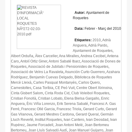
Autor:
Ajuntament de
Roquetes
Data:
Febrer - Març del 2010
Etiquetes:
2010
,
Adrià
Anguera
,
Adrià Pardo
,
Ajuntament de Roquetes
,
Albert Orduña
,
Àlex Carceller
,
Ana Miralles
,
Andrea Cecibel
,
Antena
Caro
,
Antolí Ortiz Giner
,
Antoni Sabaté Ibarz
,
Associació de Dones de
Roquetes
,
Associació de Jubilats i Pensionistes de Roquetes
,
Associació de Veïns La Ravaleta
,
Asunción Curto Guerrero
,
Azahara
Rodríguez
,
Benjamín Cuevas Delgado
,
Biblioteca de Roquetes
Mercè Lleixà
,
Carles Pasqual Montanyès
,
Carlos Quero
,
Carnestoltes
,
Casa Toríbia
,
CE Peó Vuit
,
Centre Obert Xirinxina
,
Cinta Gisbert Salom
,
Cinta Roda Cid
,
Club Voleibol Roquetes
,
Cristian Fonollà
,
Cristian Lobato
,
Elena Bielsa Gargallo
,
Enric
Anguera
,
Èric Viña Lorenzo
,
Erik Serena Sabaté
,
Francesc A. Gas
Ferré
,
Francesc Ollé Garcia
,
Francesc Triola
,
Gerard Curto
,
Gerard
Gas Vilanova
,
Gerard Mestres Cardona
,
Gerard Queral
,
Germán
Lluch Reverté
,
Institut Roquetes
,
Ivan Cantero
,
Ivan Deosdad
,
Ivan
Rupérez
,
Jaume Forcadell
,
Joan Antoni Melé
,
Joan Bertomeu
Bertomeu
,
Joan Lluís Salvadó Audí
,
Joan Manuel Guijarro
,
Joan