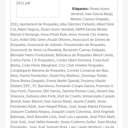
Etiquetes:
Àlvaro Acero
Vendrell
,
Ivan Garcia Maigí
,
Moises Cuevas Delgado
,
2011
,
Ajuntament de Roquetes
,
Alba Sànchez Pallarés
,
Albert Giné
Cid
,
Albert Segura
,
Àlvaro Acero Vendrell
,
AMPA Escola Mestre
Marcel·lí Domingo
,
Anna Primé Rubí
,
Anna Vicente Cid
,
Antena
Caro
,
Antolí Ortiz Giner
,
Arcadi Oliveres
,
Associació de Dones de
Roquetes
,
Associació de Jubilats i Pensionistes de Roquetes
,
Associació de Veïns La Ravaleta
,
Benjamín Cuevas Delgado
,
Bernabé Hierro Fontcuberta
,
Biblioteca de Roquetes Mercè Lleixà
,
Carlos Ferré
,
CD Roquetenc
,
Centre Obert Xirinxina
,
Cinta Audí
Bielsa
,
Cinta Pérez Mangrané
,
CiU
,
Club Voleibol Roquetes
,
Congregació Mariana de Roquetes
,
Consell Comarcal del Baix
Ebre
,
Daniel Fernández
,
David Poy Martínez
,
Domingo Tomás
,
Elena Bielsa Gargallo
,
Emma Martín Queralt
,
Encarna Vilaubí
Gisbert
,
ERC
,
FC Barcelona
,
Fernando Crespo Garcia
,
Francesc A.
Gas Ferré
,
Francesc Ollé Garcia
,
Gemma Romeu Lluís
,
Gerard Gas
Vilanova
,
Gubiana dels Ports
,
Hort de Cruells
,
Immaculada Casado
Borrull
,
Isaac Blanch
,
Ivan Garcia Maigí
,
Jaume Castell
,
Jesús
Fernández Adell
,
Joan Alegret Ribas
,
Joan Josep Malràs Pascual
,
Joaquim Castellà Alegria
,
Joaquim Llopis Colomina
,
Jordi Angelats
Ballonga
,
Jordi Baucells Lluís
,
José Luis Lapuerta
,
José Piñol Martí
,
José Solé
,
José Vallés Aixendri
,
Josep Codorniu Suñer
,
Juan Alcoba
Fernández
,
Juan José Subirats Roig
,
Laia Lobato Montesó
,
Lira de