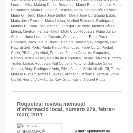
Lourdes Alba
,
Making Dance Roquetes
,
Manel Bernial Vaquer
,
Marc
Hernández
,
Maria Cinta Antó Castellá
,
Maria Concepción Lozano
,
Maria Gil Redó
,
Maria José Beltrán
,
Maria José Cortegana Espin
,
Maria José Ferreres
,
Marià Lleixà
,
Maribel Belmonte Rodríguez
,
Maribel Ciurana Tost
,
Maribel Fabregat Escudero
,
Mentxu Pérez-
Llorca
,
Meritxell Farlete Ralda
,
Moto Club Roquetes
,
Núria Julián
Gisbert
,
Núria Lorenzo Casadó
,
Observatori de l'Ebre
,
Paco
Cabanes
,
Paco Tafalla Querol
,
Paquita Balastegui Zaragoza
,
Parc
Natural dels Ports
,
Paula Pardo Rodríguez
,
Pepe Curto
,
Piedad
Curto
,
Pili Alegria Vidal
,
Premi de Pintura Ciutat de Roquetes
,
Ramon Bosch Rosell
,
Revista de Roquetes
,
Ricard Terraza
,
Ricardo
Trullén Llatse
,
Roquetes
,
Rut Cortiella Fortuño
,
Salvador Sales
Andreu
,
Sergi Rodríguez Antó
,
Silvia Altadill
,
Silvia Altadill Gil
,
Teresa
Moreso Gisbert
,
Tomàs Cuevas Coronado
,
Verònica Herranz
,
Vicky
Carles Hierro
,
Vicky Curto
,
Xavi Grau
,
Xavier Alegret Ribas
Roquetes: revista mensual
d'informació local, número 279, febrer-
març 2011
Autor:
Ajuntament de