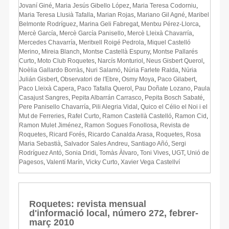
Jovaní Giné
,
Maria Jesús Gibello López
,
Maria Teresa Codorniu
,
Maria Teresa Llusià Tafalla
,
Marian Rojas
,
Mariano Gil Agné
,
Maribel
Belmonte Rodríguez
,
Marina Geli Fabregat
,
Mentxu Pérez-Llorca
,
Mercè García
,
Mercè García Panisello
,
Mercè Lleixà Chavarría
,
Mercedes Chavarría
,
Meritxell Roigé Pedrola
,
Miquel Castelló
Merino
,
Mireia Blanch
,
Montse Castellà Espuny
,
Montse Pallarés
Curto
,
Moto Club Roquetes
,
Narcís Monturiol
,
Neus Gisbert Querol
,
Noèlia Gallardo Borràs
,
Nuri Salamó
,
Núria Farlete Ralda
,
Núria
Julián Gisbert
,
Observatori de l'Ebre
,
Osmy Moya
,
Paco Gilabert
,
Paco Lleixà Capera
,
Paco Tafalla Querol
,
Pau Doñate Lozano
,
Paula
Casajust Sangres
,
Pepita Albarrán Carrasco
,
Pepita Bosch Sabaté
,
Pere Panisello Chavarría
,
Pili Alegria Vidal
,
Quico el Célio el Noi i el
Mut de Ferreries
,
Rafel Curto
,
Ramon Castellà Castelló
,
Ramon Cid
,
Ramon Mulet Jiménez
,
Ramon Sogues Fonollosa
,
Revista de
Roquetes
,
Ricard Forés
,
Ricardo Canalda Arasa
,
Roquetes
,
Rosa
Maria Sebastià
,
Salvador Sales Andreu
,
Santiago Añó
,
Sergi
Rodríguez Antó
,
Sonia Dridi
,
Tomàs Àlvaro
,
Toni Vives
,
UGT
,
Unió de
Pagesos
,
Valentí Marín
,
Vicky Curto
,
Xavier Vega Castellví
Roquetes: revista mensual
d'informació local, número 272, febrer-
març 2010