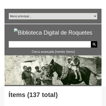
Salta
al
contingut
principal
Cerca avançada (només ítems)
Ítems (137 total)