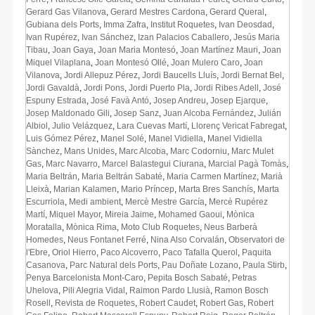
Gerard Gas Vilanova
,
Gerard Mestres Cardona
,
Gerard Queral
,
Gubiana dels Ports
,
Imma Zafra
,
Institut Roquetes
,
Ivan Deosdad
,
Ivan Rupérez
,
Ivan Sánchez
,
Izan Palacios Caballero
,
Jesús Maria
Tibau
,
Joan Gaya
,
Joan Maria Montesó
,
Joan Martínez Mauri
,
Joan
Miquel Vilaplana
,
Joan Montesó Ollé
,
Joan Mulero Caro
,
Joan
Vilanova
,
Jordi Allepuz Pérez
,
Jordi Baucells Lluís
,
Jordi Bernat Bel
,
Jordi Gavaldà
,
Jordi Pons
,
Jordi Puerto Pla
,
Jordi Ribes Adell
,
José
Espuny Estrada
,
José Favà Antó
,
Josep Andreu
,
Josep Ejarque
,
Josep Maldonado Gili
,
Josep Sanz
,
Juan Alcoba Fernández
,
Julián
Albiol
,
Julio Velázquez
,
Lara Cuevas Martí
,
Llorenç Vericat Fabregat
,
Luis Gómez Pérez
,
Manel Solé
,
Manel Vidiella
,
Manel Vidiella
Sànchez
,
Mans Unides
,
Marc Alcoba
,
Marc Codorniu
,
Marc Mulet
Gas
,
Marc Navarro
,
Marcel Balastegui Ciurana
,
Marcial Pagà Tomàs
,
Maria Beltrán
,
Maria Beltrán Sabaté
,
Maria Carmen Martínez
,
Marià
Lleixà
,
Marian Kalamen
,
Mario Príncep
,
Marta Bres Sanchís
,
Marta
Escurriola
,
Medi ambient
,
Mercè Mestre García
,
Mercè Rupérez
Martí
,
Miquel Mayor
,
Mireia Jaime
,
Mohamed Gaoui
,
Mònica
Moratalla
,
Mònica Rima
,
Moto Club Roquetes
,
Neus Barberà
Homedes
,
Neus Fontanet Ferré
,
Nina Also Corvalán
,
Observatori de
l'Ebre
,
Oriol Hierro
,
Paco Alcoverro
,
Paco Tafalla Querol
,
Paquita
Casanova
,
Parc Natural dels Ports
,
Pau Doñate Lozano
,
Paula Stirb
,
Penya Barcelonista Mont-Caro
,
Pepita Bosch Sabaté
,
Petras
Uhelova
,
Pili Alegria Vidal
,
Raimon Pardo Llusià
,
Ramon Bosch
Rosell
,
Revista de Roquetes
,
Robert Caudet
,
Robert Gas
,
Robert