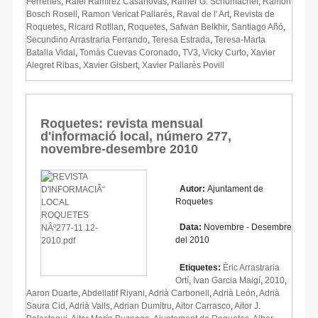
Ferreries
,
Rafel Ramírez Casanovas
,
Rainer G. Schumacher
,
Ramon
Bosch Rosell
,
Ramon Vericat Pallarés
,
Raval de l' Art
,
Revista de
Roquetes
,
Ricard Rotllan
,
Roquetes
,
Safwan Belkhir
,
Santiago Añó
,
Secundino Arrastraria Ferrando
,
Teresa Estrada
,
Teresa-Marta
Batalla Vidal
,
Tomàs Cuevas Coronado
,
TV3
,
Vicky Curto
,
Xavier
Alegret Ribas
,
Xavier Gisbert
,
Xavier Pallarès Povill
Roquetes: revista mensual
d'informació local, número 277,
novembre-desembre 2010
Autor:
Ajuntament de
Roquetes
Data:
Novembre - Desembre
del 2010
Etiquetes:
Èric Arrastraria
Ortí
,
Ivan Garcia Maigí
,
2010
,
Aaron Duarte
,
Abdellatif Riyani
,
Adrià Carbonell
,
Adrià León
,
Adrià
Saura Cid
,
Adrià Valls
,
Adrian Dumitru
,
Aitor Carrasco
,
Aitor J.