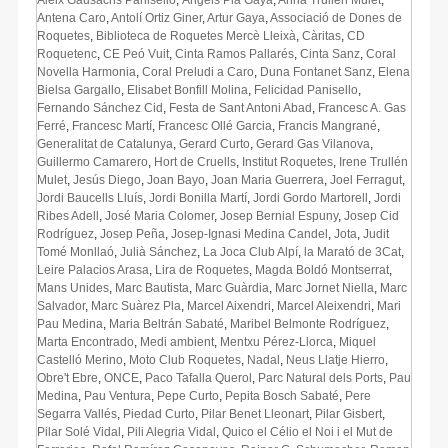
Antena Caro
,
Antolí Ortiz Giner
,
Artur Gaya
,
Associació de Dones de
Roquetes
,
Biblioteca de Roquetes Mercè Lleixà
,
Càritas
,
CD
Roquetenc
,
CE Peó Vuit
,
Cinta Ramos Pallarés
,
Cinta Sanz
,
Coral
Novella Harmonia
,
Coral Preludi a Caro
,
Duna Fontanet Sanz
,
Elena
Bielsa Gargallo
,
Elisabet Bonfill Molina
,
Felicidad Panisello
,
Fernando Sánchez Cid
,
Festa de Sant Antoni Abad
,
Francesc A. Gas
Ferré
,
Francesc Martí
,
Francesc Ollé Garcia
,
Francis Mangrané
,
Generalitat de Catalunya
,
Gerard Curto
,
Gerard Gas Vilanova
,
Guillermo Camarero
,
Hort de Cruells
,
Institut Roquetes
,
Irene Trullén
Mulet
,
Jesús Diego
,
Joan Bayo
,
Joan Maria Guerrera
,
Joel Ferragut
,
Jordi Baucells Lluís
,
Jordi Bonilla Martí
,
Jordi Gordo Martorell
,
Jordi
Ribes Adell
,
José Maria Colomer
,
Josep Bernial Espuny
,
Josep Cid
Rodríguez
,
Josep Peña
,
Josep-Ignasi Medina Candel
,
Jota
,
Judit
Tomé Monllaó
,
Julià Sánchez
,
La Joca Club Alpí
,
la Marató de 3Cat
,
Leire Palacios Arasa
,
Lira de Roquetes
,
Magda Boldó Montserrat
,
Mans Unides
,
Marc Bautista
,
Marc Guàrdia
,
Marc Jornet Niella
,
Marc
Salvador
,
Marc Suàrez Pla
,
Marcel Aixendri
,
Marcel Aleixendri
,
Mari
Pau Medina
,
Maria Beltrán Sabaté
,
Maribel Belmonte Rodríguez
,
Marta Encontrado
,
Medi ambient
,
Mentxu Pérez-Llorca
,
Miquel
Castelló Merino
,
Moto Club Roquetes
,
Nadal
,
Neus Llatje Hierro
,
Obre't Ebre
,
ONCE
,
Paco Tafalla Querol
,
Parc Natural dels Ports
,
Pau
Medina
,
Pau Ventura
,
Pepe Curto
,
Pepita Bosch Sabaté
,
Pere
Segarra Vallés
,
Piedad Curto
,
Pilar Benet Lleonart
,
Pilar Gisbert
,
Pilar Solé Vidal
,
Pili Alegria Vidal
,
Quico el Célio el Noi i el Mut de