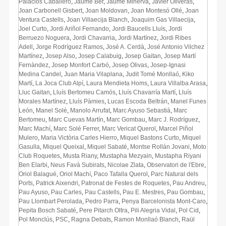
Palacios Caballero
,
Jaume Ber
,
Jaume Minerva
,
Javier Oliveras
,
Joan Carbonell Gisbert
,
Joan Moldovan
,
Joan Montesó Ollé
,
Joan
Ventura Castells
,
Joan Villaecija Blanch
,
Joaquim Gas Villaecija
,
Joel Curto
,
Jordi Ariñol Fernando
,
Jordi Baucells Lluís
,
Jordi
Berruezo Noguera
,
Jordi Chavarria
,
Jordi Martínez
,
Jordi Ribes
Adell
,
Jorge Rodríguez Ramos
,
José A. Cerdà
,
José Antonio Vilchez
Martínez
,
Josep Also
,
Josep Calabuig
,
Josep Gaitan
,
Josep Martí
Fernàndez
,
Josep Monfort Carbó
,
Josep Olivas
,
Josep-Ignasi
Medina Candel
,
Juan Maria Vilaplana
,
Judit Tomé Monllaó
,
Kiko
Martí
,
La Joca Club Alpí
,
Laura Mendieta Homs
,
Laura Villalba Arasa
,
Lluc Gaitan
,
Lluís Bertomeu Camós
,
Lluís Chavarría Martí
,
Lluís
Morales Martínez
,
Lluís Pàmies
,
Lucas Escoda Beltrán
,
Manel Funes
León
,
Manel Solé
,
Manolo Arrufat
,
Marc Ayuso Sebastià
,
Marc
Bertomeu
,
Marc Cuevas Martín
,
Marc Gombau
,
Marc J. Rodríguez
,
Marc Machí
,
Marc Solé Ferrer
,
Marc Vericat Querol
,
Marcel Piñol
Mulero
,
Maria Victòria Carles Hierro
,
Miquel Bastons Curto
,
Miquel
Gasulla
,
Miquel Queixal
,
Miquel Sabaté
,
Montse Rollán Jovani
,
Moto
Club Roquetes
,
Musta Riany
,
Mustapha Mezyain
,
Mustapha Riyani
Ben Elarbi
,
Neus Favà Subirats
,
Nicolae Zlata
,
Observatori de l'Ebre
,
Oriol Balagué
,
Oriol Machí
,
Paco Tafalla Querol
,
Parc Natural dels
Ports
,
Patrick Aixendri
,
Patronat de Festes de Roquetes
,
Pau Andreu
,
Pau Ayuso
,
Pau Carles
,
Pau Castells
,
Pau E. Mestres
,
Pau Gombau
,
Pau Llombart Perolada
,
Pedro Parra
,
Penya Barcelonista Mont-Caro
,
Pepita Bosch Sabaté
,
Pere Pitarch Oltra
,
Pili Alegria Vidal
,
Pol Cid
,
Pol Monclús
,
PSC
,
Ragna Debats
,
Ramon Monllaó Blanch
,
Raül