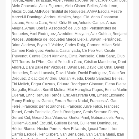
Rueda
,
Albert Tarazaga
,
Albert Ventura
,
Albert Vericat
,
Aleix Campos
,
Aleix Chavarria
,
Aleix Figueres
,
Aleix Gisbert Belles
,
Aleix Leon
,
Alexis Cugat
,
AMPA de l'Institut de Roquetes
,
AMPA Escola Mestre
Marcel·lí Domingo
,
Andreu Miralles
,
Àngel Cid
,
Anna Casanova
Lozano
,
Antena Caro
,
Antolí Ortiz Giner
,
Antonio Camps
,
Arnau
Alegria
,
Arnau Borràs
,
Associació de Jubilats i Pensionistes de
Roquetes
,
Àxel Rodríguez
,
Azeddine Mezyain
,
Aziz Ouhida
,
Benjamí
Prades
,
Biblioteca de Roquetes Mercè Lleixà
,
Brayan Fernández
,
Brian Aladesa
,
Bryan J. Valdez
,
Carles Roig
,
Carmen Millan Solà
,
Carmen Rodríguez Ventura
,
Castanyada
,
CE Peó Vuit
,
Cécile
Thevenot
,
Centre Obert Xirinxina
,
Cinta Panisello
,
Cinta Sanz
,
Club
BTT Terres de l'Ebre
,
Coral Preludi a Caro
,
Cristian Mancheño
,
Dani
Andreu
,
Dani Ballester Vàzquez
,
David Bes
,
David Cid Ortal
,
David
Homedes
,
David Lacasta
,
David Marín
,
David Rodríguez
,
Dídac Ber
Diéguez
,
Dídac Cid Andreu
,
Dorian Rueda
,
Dorita Sànchez Bellés
,
Ebi Melich
,
Èdgar Cazaux
,
Eduard Rodríguez Ginovart
,
Elena Bielsa
Gargallo
,
Elisabet Bonfill Molina
,
Eloi Huruglica Pagès
,
Emma Martín
Queralt
,
Enric Rehues Fornós
,
Eric Arrastraria Orti
,
Ernest Eiximeno
,
Fanny Rodríguez García
,
Ferran Buera Nadal
,
Francesc A. Gas
Ferré
,
Francesc Benet Sànchez
,
Francesc Julve Falcó
,
Francesc
Teruel
,
Genís Panisello
,
Genís Rodríguez
,
Genís Serrano Forés
,
Gerard Cid
,
Gerard Gas Vilanova
,
Gorka Piñol
,
Gubiana dels Ports
,
Guillem Algueró Escudé
,
Guillem Benet
,
Guillermo Domínguez
,
Héctor Blanco
,
Héctor Porres
,
Huw Edwards
,
Ignasi Teruel
,
Iker
Garrós Escudé
,
Íker Gisbert
,
Ivan Benaiges
,
Ivan Garcia Maigí
,
Izan