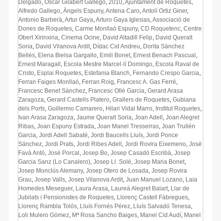
Delgado
,
Òscar Gilabert Gallego
,
2010
,
Ajuntament de Roquetes
,
Alfredo Gallego
,
Àngels Espuny
,
Antena Caro
,
Antolí Ortiz Giner
,
Antonio Barberà
,
Artur Gaya
,
Arturo Gaya Iglesias
,
Associació de
Dones de Roquetes
,
Carme Monllaó Espuny
,
CD Roquetenc
,
Centre
Obert Xirinxina
,
Cinema Ocine
,
David Altadill Felip
,
David Queralt
Soria
,
David Vilanova Ardit
,
Dídac Cid Andreu
,
Dorita Sànchez
Bellés
,
Elena Bielsa Gargallo
,
Emili Bonet
,
Ernest Benach Pascual
,
Ernest Maragall
,
Escola Mestre Marcel·lí Domingo
,
Escola Raval de
Cristo
,
Esplai Roquetes
,
Estefania Blanch
,
Fernando Crespo Garcia
,
Ferran Faiges Monllaó
,
Ferran Roig
,
Francesc A. Gas Ferré
,
Francesc Benet Sànchez
,
Francesc Ollé Garcia
,
Gerard Arasa
Zaragoza
,
Gerard Castells Platero
,
Grallers de Roquetes
,
Gubiana
dels Ports
,
Guillermo Camarero
,
Hilari Vidal Marro
,
Institut Roquetes
,
Ivan Arasa Zaragoza
,
Jaume Queralt Soria
,
Joan Adell
,
Joan Alegret
Ribas
,
Joan Espuny Estrada
,
Joan Manel Tresserras
,
Joan Trullén
Garcia
,
Jordi Adell Sabaté
,
Jordi Baucells Lluís
,
Jordi Ponce
Sánchez
,
Jordi Prats
,
Jordi Ribes Adell
,
Jordi Rovira Eixemeno
,
José
Favà Antó
,
José Porcal
,
Josep Bo
,
Josep Casadó Escribà
,
Josep
Garcia Sanz (Lo Canalero)
,
Josep Ll. Solé
,
Josep Maria Bonet
,
Josep Monclús Alemany
,
Josep Otero de Losada
,
Josep Rovira
Grau
,
Josep Valls
,
Josep Vilanova Ardit
,
Juan Manuel Lozano
,
Laia
Homedes Meseguer
,
Laura Arasa
,
Laureà Alegret Balart
,
Llar de
Jubilats i Pensionistes de Roquetes
,
Llorenç Castell Fàbregues
,
Llorenç Rambla Tolós
,
Lluís Fornés Pérez
,
Lluís Salvadó Tenesa
,
Loli Mulero Gómez
,
Mª Rosa Sancho Baiges
,
Manel Cid Audí
,
Manel