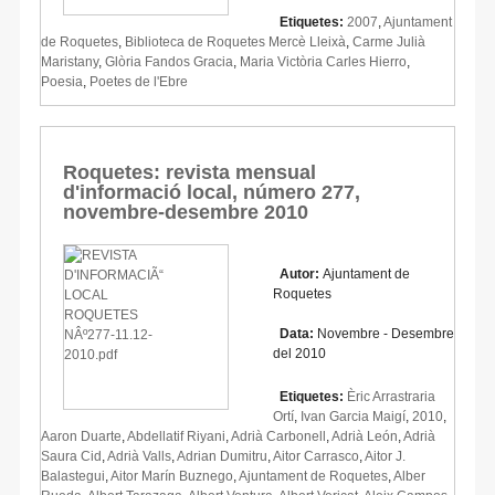
Etiquetes:
2007
,
Ajuntament
de Roquetes
,
Biblioteca de Roquetes Mercè Lleixà
,
Carme Julià
Maristany
,
Glòria Fandos Gracia
,
Maria Victòria Carles Hierro
,
Poesia
,
Poetes de l'Ebre
Roquetes: revista mensual
d'informació local, número 277,
novembre-desembre 2010
Autor:
Ajuntament de
Roquetes
Data:
Novembre - Desembre
del 2010
Etiquetes:
Èric Arrastraria
Ortí
,
Ivan Garcia Maigí
,
2010
,
Aaron Duarte
,
Abdellatif Riyani
,
Adrià Carbonell
,
Adrià León
,
Adrià
Saura Cid
,
Adrià Valls
,
Adrian Dumitru
,
Aitor Carrasco
,
Aitor J.
Balastegui
,
Aitor Marín Buznego
,
Ajuntament de Roquetes
,
Alber