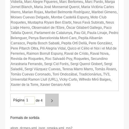
Vidiella
,
Marc Alegre Figueres
,
Marc Bertomeu
,
Marc Pardo
,
Marga
Jornet Blanch
,
Maria José Monserrat Querol
,
Maria Victòria Carles
Hierro
,
Marian Rojas
,
Maribel Belmonte Rodríguez
,
Maribel Gimeno
,
Moises Cuevas Delgado
,
Montse Castellà Espuny
,
Moto Club
Roquetes
,
Mustapha Riyani Ben Elarbi
,
Neus Favà Subirats
,
Neus
Llatje Hierro
,
Observatori de l'Ebre
,
Òscar Gilabert Gallego
,
Paco
Tafalla Querol
,
Parlament de Catalunya
,
Pau Gil
,
Paula Linaje
,
Pedro
Belenguer
,
Penya Barcelonista Mont-Caro
,
Pepita Albarrán
Carrasco
,
Pepita Bosch Sabaté
,
Pepita Ortí Dellà
,
Pere Gonzàlez
,
Pere Pitarch Oltra
,
Pili Alegria Vidal
,
Quico el Célio el Noi i el Mut de
Ferreries
,
Raimon Borrull Espuny
,
Raval de Cristo
,
Raval Nova
,
Revista de Roquetes
,
Roc Salvadó Poy
,
Roquetes
,
Secundino
Arrastraria Ferrando
,
Sergi Cid Forés
,
Sergi Querol Gisbert
,
Sergi
Saladié
,
Sergi Vázquez Cuevas
,
Teresa Marro Marro
,
Tomàs Àlvaro
,
Tomàs Cuevas Coronado
,
Toni Ondozábal
,
Tradicionàrius
,
TV3
,
Universitat Ramon Llull (URL)
,
Vicky Curto
,
Wifredo Miró Baiges
,
Xavier de la Torre
,
Xavier Genaro Antó
Pàgina
de 4
Formats de sortida
atom
,
dcmes-xml
,
json
,
omeka-xml
,
rss2