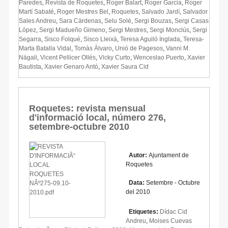
Paredes
,
Revista de Roquetes
,
Roger Balart
,
Roger Garcia
,
Roger
Martí Sabaté
,
Roger Mestres Bel
,
Roquetes
,
Salvado Jardí
,
Salvador
Sales Andreu
,
Sara Càrdenas
,
Selu Solé
,
Sergi Bouzas
,
Sergi Casas
López
,
Sergi Madueño Gimeno
,
Sergi Mestres
,
Sergi Monclús
,
Sergi
Segarra
,
Sisco Folqué
,
Sisco Lleixà
,
Teresa Aguiló Inglada
,
Teresa-
Marta Batalla Vidal
,
Tomàs Àlvaro
,
Unió de Pagesos
,
Vanni M.
Nägali
,
Vicent Pellicer Ollés
,
Vicky Curto
,
Wenceslao Puerto
,
Xavier
Bautista
,
Xavier Genaro Antó
,
Xavier Saura Cid
Roquetes: revista mensual
d'informació local, número 276,
setembre-octubre 2010
Autor:
Ajuntament de
Roquetes
Data:
Setembre - Octubre
del 2010
Etiquetes:
Dídac Cid
Andreu
,
Moises Cuevas