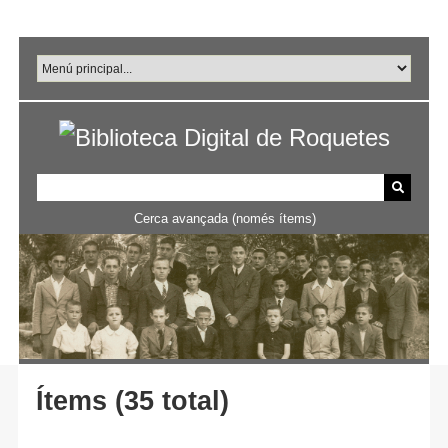
Salta
al
contingut
principal
Cerca avançada (només ítems)
Ítems (35 total)