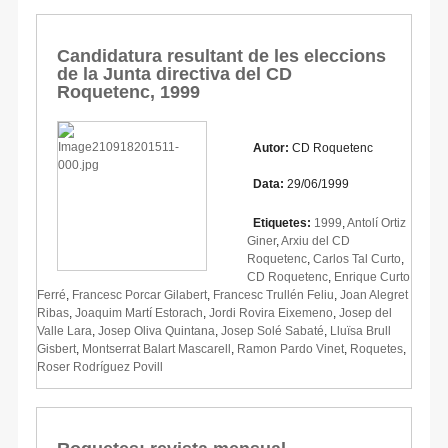
Candidatura resultant de les eleccions
de la Junta directiva del CD
Roquetenc, 1999
Autor:
CD Roquetenc
Data:
29/06/1999
Etiquetes:
1999
,
Antolí Ortiz
Giner
,
Arxiu del CD
Roquetenc
,
Carlos Tal Curto
,
CD Roquetenc
,
Enrique Curto
Ferré
,
Francesc Porcar Gilabert
,
Francesc Trullén Feliu
,
Joan Alegret
Ribas
,
Joaquim Martí Estorach
,
Jordi Rovira Eixemeno
,
Josep del
Valle Lara
,
Josep Oliva Quintana
,
Josep Solé Sabaté
,
Lluïsa Brull
Gisbert
,
Montserrat Balart Mascarell
,
Ramon Pardo Vinet
,
Roquetes
,
Roser Rodríguez Povill