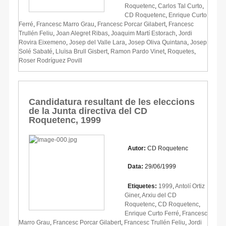
Roquetenc
,
Carlos Tal Curto
,
CD Roquetenc
,
Enrique Curto
Ferré
,
Francesc Marro Grau
,
Francesc Porcar Gilabert
,
Francesc
Trullén Feliu
,
Joan Alegret Ribas
,
Joaquim Martí Estorach
,
Jordi
Rovira Eixemeno
,
Josep del Valle Lara
,
Josep Oliva Quintana
,
Josep
Solé Sabaté
,
Lluïsa Brull Gisbert
,
Ramon Pardo Vinet
,
Roquetes
,
Roser Rodríguez Povill
Candidatura resultant de les eleccions
de la Junta directiva del CD
Roquetenc, 1999
Autor:
CD Roquetenc
Data:
29/06/1999
Etiquetes:
1999
,
Antolí Ortiz
Giner
,
Arxiu del CD
Roquetenc
,
CD Roquetenc
,
Enrique Curto Ferré
,
Francesc
Marro Grau
,
Francesc Porcar Gilabert
,
Francesc Trullén Feliu
,
Jordi