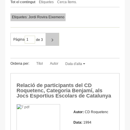
Tot el contingut
Etiquetes
Cerca ítems.
Etiquetes: Jordi Rovira Eixemeno
Pàgina
de 3
Ordena per:
Títol
Autor
Data d'alta
Relació de participants del CD
Roquetenc, Categoria Benjamí, als
Jocs Esportius Escolars de Catalunya
Autor:
CD Roquetenc
Data:
1994