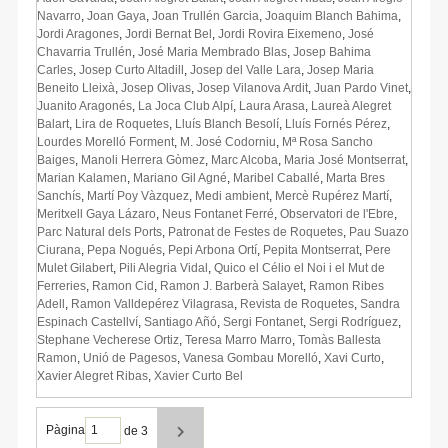
Navarro
,
Joan Gaya
,
Joan Trullén Garcia
,
Joaquim Blanch Bahima
,
Jordi Aragones
,
Jordi Bernat Bel
,
Jordi Rovira Eixemeno
,
José
Chavarria Trullén
,
José Maria Membrado Blas
,
Josep Bahima
Carles
,
Josep Curto Altadill
,
Josep del Valle Lara
,
Josep Maria
Beneito Lleixà
,
Josep Olivas
,
Josep Vilanova Ardit
,
Juan Pardo Vinet
,
Juanito Aragonés
,
La Joca Club Alpí
,
Laura Arasa
,
Laureà Alegret
Balart
,
Lira de Roquetes
,
Lluís Blanch Besolí
,
Lluís Fornés Pérez
,
Lourdes Morelló Forment
,
M. José Codorniu
,
Mª Rosa Sancho
Baiges
,
Manoli Herrera Gòmez
,
Marc Alcoba
,
Maria José Montserrat
,
Marian Kalamen
,
Mariano Gil Agné
,
Maribel Caballé
,
Marta Bres
Sanchís
,
Martí Poy Vàzquez
,
Medi ambient
,
Mercè Rupérez Martí
,
Meritxell Gaya Lázaro
,
Neus Fontanet Ferré
,
Observatori de l'Ebre
,
Parc Natural dels Ports
,
Patronat de Festes de Roquetes
,
Pau Suazo
Ciurana
,
Pepa Nogués
,
Pepi Arbona Ortí
,
Pepita Montserrat
,
Pere
Mulet Gilabert
,
Pili Alegria Vidal
,
Quico el Célio el Noi i el Mut de
Ferreries
,
Ramon Cid
,
Ramon J. Barberà Salayet
,
Ramon Ribes
Adell
,
Ramon Valldepérez Vilagrasa
,
Revista de Roquetes
,
Sandra
Espinach Castellví
,
Santiago Añó
,
Sergi Fontanet
,
Sergi Rodríguez
,
Stephane Vecherese Ortiz
,
Teresa Marro Marro
,
Tomàs Ballesta
Ramon
,
Unió de Pagesos
,
Vanesa Gombau Morelló
,
Xavi Curto
,
Xavier Alegret Ribas
,
Xavier Curto Bel
Pàgina
de 3