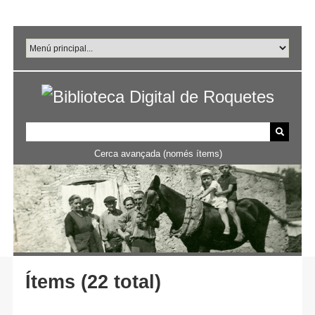
Salta
al
contingut
principal
Cerca avançada (només ítems)
Ítems (22 total)