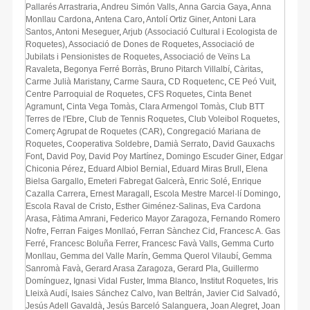
Pallarés Arrastraria
,
Andreu Simón Valls
,
Anna Garcia Gaya
,
Anna
Monllau Cardona
,
Antena Caro
,
Antolí Ortiz Giner
,
Antoni Lara
Santos
,
Antoni Meseguer
,
Arjub (Associació Cultural i Ecologista de
Roquetes)
,
Associació de Dones de Roquetes
,
Associació de
Jubilats i Pensionistes de Roquetes
,
Associació de Veïns La
Ravaleta
,
Begonya Ferré Borràs
,
Bruno Pitarch Villalbí
,
Càritas
,
Carme Julià Maristany
,
Carme Saura
,
CD Roquetenc
,
CE Peó Vuit
,
Centre Parroquial de Roquetes
,
CFS Roquetes
,
Cinta Benet
Agramunt
,
Cinta Vega Tomàs
,
Clara Armengol Tomàs
,
Club BTT
Terres de l'Ebre
,
Club de Tennis Roquetes
,
Club Voleibol Roquetes
,
Comerç Agrupat de Roquetes (CAR)
,
Congregació Mariana de
Roquetes
,
Cooperativa Soldebre
,
Damià Serrato
,
David Gauxachs
Font
,
David Poy
,
David Poy Martínez
,
Domingo Escuder Giner
,
Edgar
Chiconia Pérez
,
Eduard Albiol Bernial
,
Eduard Miras Brull
,
Elena
Bielsa Gargallo
,
Emeteri Fabregat Galcerà
,
Enric Solé
,
Enrique
Cazalla Carrera
,
Ernest Maragall
,
Escola Mestre Marcel·lí Domingo
,
Escola Raval de Cristo
,
Esther Giménez-Salinas
,
Eva Cardona
Arasa
,
Fàtima Amrani
,
Federico Mayor Zaragoza
,
Fernando Romero
Nofre
,
Ferran Faiges Monllaó
,
Ferran Sànchez Cid
,
Francesc A. Gas
Ferré
,
Francesc Boluña Ferrer
,
Francesc Favà Valls
,
Gemma Curto
Monllau
,
Gemma del Valle Marín
,
Gemma Querol Vilaubí
,
Gemma
Sanromà Favà
,
Gerard Arasa Zaragoza
,
Gerard Pla
,
Guillermo
Domínguez
,
Ignasi Vidal Fuster
,
Imma Blanco
,
Institut Roquetes
,
Iris
Lleixà Audí
,
Isaies Sánchez Calvo
,
Ivan Beltrán
,
Javier Cid Salvadó
,
Jesús Adell Gavaldà
,
Jesús Barceló Salanguera
,
Joan Alegret
,
Joan