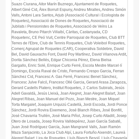
Suazo Ciurana
,
Aitor Marín Buznego
,
Ajuntament de Roquetes
,
Albert Giné Cid
,
Àlex Borrull Espuny
,
Andreu Miralles
,
Andreu Simón
Valls
,
Antoni Lara Santos
,
Arjub (Associació Cultural i Ecologista de
Roquetes)
,
Associació de Dones de Roquetes
,
Associació de
Jubilats i Pensionistes de Roquetes
,
Associació de Veïns La
Ravaleta
,
Bruno Pitarch Villalbí
,
Càritas
,
Castanyada
,
CD
Roquetenc
,
CE Peó Vuit
,
Centre Parroquial de Roquetes
,
Club BTT
Terres de l'Ebre
,
Club de Tennis Roquetes
,
Club Voleibol Roquetes
,
Comerç Agrupat de Roquetes (CAR)
,
Cooperativa Soldebre
,
David
Bel
,
David Gauxachs Font
,
David Poy Martínez
,
David Vilanova Ardit
,
Dorita Sànchez Bellés
,
Edgar Chiconia Pérez
,
Elena Bielsa
Gargallo
,
Enric Solé
,
Enrique Curto Ferré
,
Escola Mestre Marcel·lí
Domingo
,
Escola Raval de Cristo
,
Fernando Crespo Garcia
,
Ferran
Sànchez Cid
,
Francesc A. Gas Ferré
,
Francesc Benet Sànchez
,
Francesc Julve Falcó
,
Francesc Ollé Garcia
,
Gerard Arasa Zaragoza
,
Gerard Castells Platero
,
Institut Roquetes
,
J. Carlos Subirats
,
Jesús
Adell Gavaldà
,
Jesús Lleixà
,
Joan Alegret
,
Joan Alegret Balart
,
Joan
Alegret Ribas
,
Joan Manuel del Pozo
,
Joan Mestre
,
Joan Miquel
Torta Margalef
,
Joaquim Urquizú Castellà
,
Jordi Escoda
,
Jordi Ponce
Sánchez
,
Jordi Rovira Eixemeno
,
José Blanch Ribes
,
José Bonfill
,
José Chavarria Trullén
,
José Maria Piñol
,
Josep Curto Altadill
,
Josep
Otero de Losada
,
Josep Rovira Valldepérez
,
Juan García Sabaté
,
Juan José Rodríguez García
,
Juan Mangrané Valls
,
Juan Ramón
Maza Sanjacinto
,
La Joca Club Alpí
,
Laura Fortuño Aixendri
,
Laureà
Alegret Balart
,
Lira de Roquetes
,
Lluís Blanch Besolí
,
Lluís Chavarría