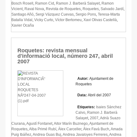
Bosch Rosell
,
Ramon Cid
,
Ramon J. Barberà Salayet
,
Ramon
Vicient
,
Raval Nova
,
Revista de Roquetes
,
Roquetes
,
Salvado Jardí
,
Santiago Añó
,
Sergi Vázquez Cuevas
,
Sergio Pons
,
Teresa-Marta
Batalla Vidal
,
Vicky Curto
,
Víctor Bertomeu
,
Xavi Olivas Castellà
,
Xavier Ocaña
Roquetes: revista mensual
d'informació local, número 247, abril
2007
Autor:
Ajuntament de
Roquetes
Data:
Abril del 2007
Etiquetes:
Isaies Sánchez
Calvo
,
Ramon J. Barberà
Salayet
,
2007
,
Adrià Suazo
Ciurana
,
Agustí Fontanet
,
Aitor Marín Buznego
,
Ajuntament de
Roquetes
,
Alba Primé Rubí
,
Àlex Carceller
,
Àlex Favà Buch
,
Amada
Puig Ibáñez
,
Andrea Guas Buj
,
Andrea Javaloyes Ferreres
,
Andrea