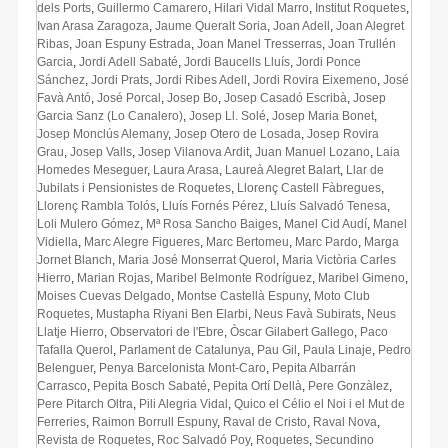
dels Ports
,
Guillermo Camarero
,
Hilari Vidal Marro
,
Institut Roquetes
,
Ivan Arasa Zaragoza
,
Jaume Queralt Soria
,
Joan Adell
,
Joan Alegret
Ribas
,
Joan Espuny Estrada
,
Joan Manel Tresserras
,
Joan Trullén
Garcia
,
Jordi Adell Sabaté
,
Jordi Baucells Lluís
,
Jordi Ponce
Sánchez
,
Jordi Prats
,
Jordi Ribes Adell
,
Jordi Rovira Eixemeno
,
José
Favà Antó
,
José Porcal
,
Josep Bo
,
Josep Casadó Escribà
,
Josep
Garcia Sanz (Lo Canalero)
,
Josep Ll. Solé
,
Josep Maria Bonet
,
Josep Monclús Alemany
,
Josep Otero de Losada
,
Josep Rovira
Grau
,
Josep Valls
,
Josep Vilanova Ardit
,
Juan Manuel Lozano
,
Laia
Homedes Meseguer
,
Laura Arasa
,
Laureà Alegret Balart
,
Llar de
Jubilats i Pensionistes de Roquetes
,
Llorenç Castell Fàbregues
,
Llorenç Rambla Tolós
,
Lluís Fornés Pérez
,
Lluís Salvadó Tenesa
,
Loli Mulero Gómez
,
Mª Rosa Sancho Baiges
,
Manel Cid Audí
,
Manel
Vidiella
,
Marc Alegre Figueres
,
Marc Bertomeu
,
Marc Pardo
,
Marga
Jornet Blanch
,
Maria José Monserrat Querol
,
Maria Victòria Carles
Hierro
,
Marian Rojas
,
Maribel Belmonte Rodríguez
,
Maribel Gimeno
,
Moises Cuevas Delgado
,
Montse Castellà Espuny
,
Moto Club
Roquetes
,
Mustapha Riyani Ben Elarbi
,
Neus Favà Subirats
,
Neus
Llatje Hierro
,
Observatori de l'Ebre
,
Òscar Gilabert Gallego
,
Paco
Tafalla Querol
,
Parlament de Catalunya
,
Pau Gil
,
Paula Linaje
,
Pedro
Belenguer
,
Penya Barcelonista Mont-Caro
,
Pepita Albarrán
Carrasco
,
Pepita Bosch Sabaté
,
Pepita Ortí Dellà
,
Pere Gonzàlez
,
Pere Pitarch Oltra
,
Pili Alegria Vidal
,
Quico el Célio el Noi i el Mut de
Ferreries
,
Raimon Borrull Espuny
,
Raval de Cristo
,
Raval Nova
,
Revista de Roquetes
,
Roc Salvadó Poy
,
Roquetes
,
Secundino