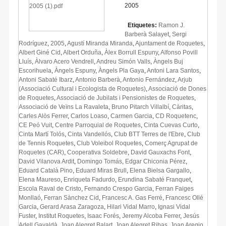
2005
Etiquetes:
Ramon J.
Barberà Salayet
,
Sergi
Rodríguez
,
2005
,
Agustí Miranda Miranda
,
Ajuntament de Roquetes
,
Albert Giné Cid
,
Albert Orduña
,
Àlex Borrull Espuny
,
Alfonso Povill
Lluís
,
Àlvaro Acero Vendrell
,
Andreu Simón Valls
,
Àngels Buj
Escorihuela
,
Àngels Espuny
,
Àngels Pla Gaya
,
Antoni Lara Santos
,
Antoni Sabaté Ibarz
,
Antonio Barberà
,
Antonio Fernández
,
Arjub
(Associació Cultural i Ecologista de Roquetes)
,
Associació de Dones
de Roquetes
,
Associació de Jubilats i Pensionistes de Roquetes
,
Associació de Veïns La Ravaleta
,
Bruno Pitarch Villalbí
,
Càritas
,
Carles Alòs Ferrer
,
Carlos Loaso
,
Carmen Garcia
,
CD Roquetenc
,
CE Peó Vuit
,
Centre Parroquial de Roquetes
,
Cinta Cuevas Curto
,
Cinta Martí Tolós
,
Cinta Vandellós
,
Club BTT Terres de l'Ebre
,
Club
de Tennis Roquetes
,
Club Voleibol Roquetes
,
Comerç Agrupat de
Roquetes (CAR)
,
Cooperativa Soldebre
,
David Gauxachs Font
,
David Vilanova Ardit
,
Domingo Tomás
,
Edgar Chiconia Pérez
,
Eduard Català Pino
,
Eduard Miras Brull
,
Elena Bielsa Gargallo
,
Elena Maureso
,
Enriqueta Fadurdo
,
Erundina Sabaté Franquet
,
Escola Raval de Cristo
,
Fernando Crespo Garcia
,
Ferran Faiges
Monllaó
,
Ferran Sànchez Cid
,
Francesc A. Gas Ferré
,
Francesc Ollé
Garcia
,
Gerard Arasa Zaragoza
,
Hilari Vidal Marro
,
Ignasi Vidal
Fuster
,
Institut Roquetes
,
Isaac Forés
,
Jeremy Alcoba Ferrer
,
Jesús
Adell Gavaldà
,
Joan Alegret Balart
,
Joan Alegret Ribas
,
Joan Aregio