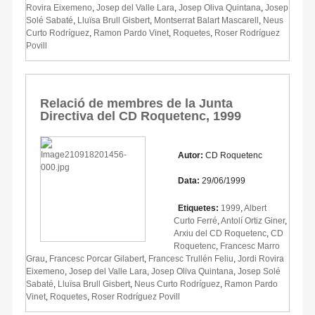
Rovira Eixemeno
,
Josep del Valle Lara
,
Josep Oliva Quintana
,
Josep
Solé Sabaté
,
Lluïsa Brull Gisbert
,
Montserrat Balart Mascarell
,
Neus
Curto Rodríguez
,
Ramon Pardo Vinet
,
Roquetes
,
Roser Rodríguez
Povill
Relació de membres de la Junta
Directiva del CD Roquetenc, 1999
Autor:
CD Roquetenc
Data:
29/06/1999
Etiquetes:
1999
,
Albert
Curto Ferré
,
Antolí Ortiz Giner
,
Arxiu del CD Roquetenc
,
CD
Roquetenc
,
Francesc Marro
Grau
,
Francesc Porcar Gilabert
,
Francesc Trullén Feliu
,
Jordi Rovira
Eixemeno
,
Josep del Valle Lara
,
Josep Oliva Quintana
,
Josep Solé
Sabaté
,
Lluïsa Brull Gisbert
,
Neus Curto Rodríguez
,
Ramon Pardo
Vinet
,
Roquetes
,
Roser Rodríguez Povill