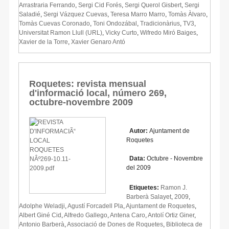
Arrastraria Ferrando
,
Sergi Cid Forés
,
Sergi Querol Gisbert
,
Sergi
Saladié
,
Sergi Vázquez Cuevas
,
Teresa Marro Marro
,
Tomàs Àlvaro
,
Tomàs Cuevas Coronado
,
Toni Ondozábal
,
Tradicionàrius
,
TV3
,
Universitat Ramon Llull (URL)
,
Vicky Curto
,
Wifredo Miró Baiges
,
Xavier de la Torre
,
Xavier Genaro Antó
Roquetes: revista mensual
d'informació local, número 269,
octubre-novembre 2009
Autor:
Ajuntament de
Roquetes
Data:
Octubre - Novembre
del 2009
Etiquetes:
Ramon J.
Barberà Salayet
,
2009
,
Adolphe Weladji
,
Agustí Forcadell Pla
,
Ajuntament de Roquetes
,
Albert Giné Cid
,
Alfredo Gallego
,
Antena Caro
,
Antolí Ortiz Giner
,
Antonio Barberà
,
Associació de Dones de Roquetes
,
Biblioteca de