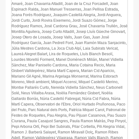
Amaré
,
Joan Chavarria Altadill
,
Joan de la Cruz Forcadell
,
Joan
Espinach Ralda
,
Joan Manuel Tresserras
,
Joan Pellisa Estrada
,
Joana Forés Rodríguez
,
Joaquim Castellà Alegria
,
Jordi Anguera
,
Jordi Curto
,
Jordi Rovira Eixemeno
,
Jordi Suazo Gómez
,
Jorge
Rodríguez Ramos
,
José Cardona Grau
,
José Chavarria Trullén
,
José
Montilla Aguilera
,
Josep Curto Altadill
,
Josep Lluís Güeche Ginovart
,
Josep Otero de Losada
,
Josep Valls
,
Juan Gas
,
Juan José
Rodríguez García
,
Juan Pedrell Font
,
Juan Ramón Maza Sanjacinto
,
Júlia Mestres Cardona
,
La Joca Club Alpí
,
Laia Subirats Vericat
,
Laureà Alegret Balart
,
Lira de Roquetes
,
Lluís Blanch Besolí
,
Lourdes Morelló Forment
,
Manel Domènech Milián
,
Manel Vidiella
Sànchez
,
Mar Panisello Cardona
,
Maria Cotaina Recio
,
Maria
Gisbert Valldepérez
,
Maria Martí Capera
,
Marian Cid Aparicio
,
Mariano Gil Agné
,
Marina Argelaga Monserrat
,
Marina Estorach
Moreno
,
Medi ambient
,
Miquel Accensi
,
Miquel Castelló Merino
,
Montse Pallarés Curto
,
Nereida Vidiella Sánchez
,
Neus Carbonell
Solé
,
Neus Villalba Arasa
,
Noèlia Fernàndez Gisbert
,
Noèlia
Gallardo Borràs
,
Núria Castelló Fabregat
,
Núria Cid Fabra
,
Núria
Martí Capera
,
Observatori de l'Ebre
,
Oriol Hurtado Pruñonosa
,
Paco
del Fruto
,
Parc Natural dels Ports
,
Patrícia Miquel Carot
,
Patronat de
Festes de Roquetes
,
Pau Alegria
,
Pau Pijuan Casanova
,
Pau Suazo
Ciurana
,
Paula Casajust Sangres
,
Paula Ramon Malràs
,
Pep Pinyol
,
Pepi Arbona Ortí
,
Pepi Bel Subirats
,
Pilar Cortiella
,
Pili Alegria Vidal
,
Ramon J. Barberà Salayet
,
Ramon Miravall Dolç
,
Ramon Ribes
Adell
,
Ramon Valldepérez Vilagrasa
,
Ramon Valls Blanch
,
Ramon