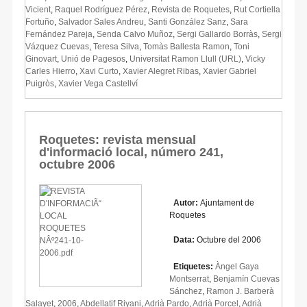
Vicient
,
Raquel Rodríguez Pérez
,
Revista de Roquetes
,
Rut Cortiella
Fortuño
,
Salvador Sales Andreu
,
Santi González Sanz
,
Sara
Fernández Pareja
,
Senda Calvo Muñoz
,
Sergi Gallardo Borràs
,
Sergi
Vázquez Cuevas
,
Teresa Silva
,
Tomàs Ballesta Ramon
,
Toni
Ginovart
,
Unió de Pagesos
,
Universitat Ramon Llull (URL)
,
Vicky
Carles Hierro
,
Xavi Curto
,
Xavier Alegret Ribas
,
Xavier Gabriel
Puigròs
,
Xavier Vega Castellví
Roquetes: revista mensual
d'informació local, número 241,
octubre 2006
Autor:
Ajuntament de
Roquetes
Data:
Octubre del 2006
Etiquetes:
Àngel Gaya
Montserrat
,
Benjamín Cuevas
Sánchez
,
Ramon J. Barberà
Salayet
,
2006
,
Abdellatif Riyani
,
Adrià Pardo
,
Adrià Porcel
,
Adrià