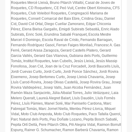
Roquetes Mercè Lleixà
,
Bruno Pitarch Villalbí
,
Casal de Joves de
Roquetes
,
CD Roquetenc
,
CE Peó Vuit
,
Centre Obert Xirinxina
,
CFS
Roquetes
,
Club Voleibol Roquetes
,
Congregació Mariana de
Roquetes
,
Consell Comarcal del Baix Ebre
,
Cristina Grau
,
Daniel
Cid
,
David Cid Ortal
,
Diego Cuellar Zamorano
,
Edgar Chiconia
Pérez
,
Elena Bielsa Gargallo
,
Emigdi Subirats Sebastià
,
Enric Alado
Subirats
,
Enric Solé
,
Erundina Sabaté Franquet
,
Escola Mestre
Marcel·lí Domingo
,
Escola Raval de Cristo
,
Fernando Barragan
,
Fernando Rodríguez Gasol
,
Ferran Faiges Monllaó
,
Francesc A. Gas
Ferré
,
Gerard Arasa Zaragoza
,
Gerard Castells Platero
,
Gerard
Garcia Vallés
,
Gerard Gas Vilanova
,
Gubiana dels Ports
,
Guillermo
Tomás
,
Institut Roquetes
,
Ivan Cubells
,
Jesús Lleixà
,
Jesús Massip
Fonollosa
,
Joan Cid
,
Joan de la Cruz Forcadell
,
Jordi Baucells Lluís
,
Jordi Cuevas Curto
,
Jordi Curto
,
Jordi Ponce Sánchez
,
Jordi Rovira
Eixemeno
,
Josep Bertomeu Curto
,
Josep Lleixà Chavarria
,
Josep
Lluís Carod-Rovira
,
Josep Olivas Castellà
,
Josep Rovira Grau
,
Josep
Rovira Valldepérez
,
Josep Valls
,
Juan Alcoba Fernández
,
Juan
Ramón Maza Sanjacinto
,
Júlia Albalat Torres
,
Julio Velázquez
,
Laia
Melero Queralt
,
Laureà Alegret Balart
,
Lluís Daudén
,
Lluís Fornés
Pérez
,
Lluís Pàmies
,
Manel Solé
,
Mar Panisello Cardona
,
Marc
Fabregat Tomàs
,
Marc Jornet Niella
,
Mentxu Pérez-Llorca
,
Miquel
Vidal
,
Moto Club Amposta
,
Moto Club Roquetes
,
Paco Tafalla Querol
,
Parc Natural dels Ports
,
Pau Doñate Lozano
,
Pepita Bosch Sabaté
,
Pepita Ortí Dellà
,
Pere Pitarch Oltra
,
Pili Alegria Vidal
,
Raimon Borrull
Espuny
,
Rainer G. Schumacher
,
Ramon Barberà Chavarria
,
Ramon