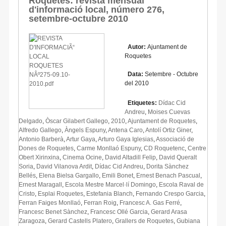
Roquetes: revista mensual
d'informació local, número 276,
setembre-octubre 2010
Autor:
Ajuntament de
Roquetes
Data:
Setembre - Octubre
del 2010
Etiquetes:
Dídac Cid
Andreu
,
Moises Cuevas
Delgado
,
Òscar Gilabert Gallego
,
2010
,
Ajuntament de Roquetes
,
Alfredo Gallego
,
Àngels Espuny
,
Antena Caro
,
Antolí Ortiz Giner
,
Antonio Barberà
,
Artur Gaya
,
Arturo Gaya Iglesias
,
Associació de
Dones de Roquetes
,
Carme Monllaó Espuny
,
CD Roquetenc
,
Centre
Obert Xirinxina
,
Cinema Ocine
,
David Altadill Felip
,
David Queralt
Soria
,
David Vilanova Ardit
,
Dídac Cid Andreu
,
Dorita Sànchez
Bellés
,
Elena Bielsa Gargallo
,
Emili Bonet
,
Ernest Benach Pascual
,
Ernest Maragall
,
Escola Mestre Marcel·lí Domingo
,
Escola Raval de
Cristo
,
Esplai Roquetes
,
Estefania Blanch
,
Fernando Crespo Garcia
,
Ferran Faiges Monllaó
,
Ferran Roig
,
Francesc A. Gas Ferré
,
Francesc Benet Sànchez
,
Francesc Ollé Garcia
,
Gerard Arasa
Zaragoza
,
Gerard Castells Platero
,
Grallers de Roquetes
,
Gubiana