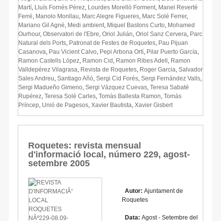
Martí
,
Lluís Fornés Pérez
,
Lourdes Morelló Forment
,
Manel Reverté
Ferré
,
Manolo Monllau
,
Marc Alegre Figueres
,
Marc Solé Ferrer
,
Mariano Gil Agné
,
Medi ambient
,
Miquel Bastons Curto
,
Mohamed
Ourhour
,
Observatori de l'Ebre
,
Oriol Julián
,
Oriol Sanz Cervera
,
Parc
Natural dels Ports
,
Patronat de Festes de Roquetes
,
Pau Pijuan
Casanova
,
Pau Vicient Calvo
,
Pepi Arbona Ortí
,
Pilar Puerto García
,
Ramon Castells López
,
Ramon Cid
,
Ramon Ribes Adell
,
Ramon
Valldepérez Vilagrasa
,
Revista de Roquetes
,
Roger Garcia
,
Salvador
Sales Andreu
,
Santiago Añó
,
Sergi Cid Forés
,
Sergi Fernández Valls
,
Sergi Madueño Gimeno
,
Sergi Vázquez Cuevas
,
Teresa Sabaté
Rupérez
,
Teresa Solé Carles
,
Tomàs Ballesta Ramon
,
Tomàs
Príncep
,
Unió de Pagesos
,
Xavier Bautista
,
Xavier Gisbert
Roquetes: revista mensual
d'informació local, número 229, agost-
setembre 2005
Autor:
Ajuntament de
Roquetes
Data:
Agost - Setembre del