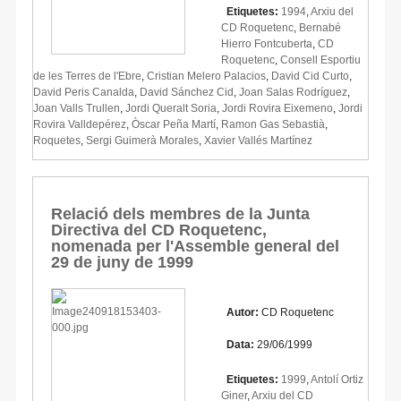
Etiquetes:
1994
,
Arxiu del
CD Roquetenc
,
Bernabé
Hierro Fontcuberta
,
CD
Roquetenc
,
Consell Esportiu
de les Terres de l'Ebre
,
Cristian Melero Palacios
,
David Cid Curto
,
David Peris Canalda
,
David Sánchez Cid
,
Joan Salas Rodríguez
,
Joan Valls Trullen
,
Jordi Queralt Soria
,
Jordi Rovira Eixemeno
,
Jordi
Rovira Valldepérez
,
Òscar Peña Martí
,
Ramon Gas Sebastià
,
Roquetes
,
Sergi Guimerà Morales
,
Xavier Vallés Martínez
Relació dels membres de la Junta
Directiva del CD Roquetenc,
nomenada per l'Assemble general del
29 de juny de 1999
Autor:
CD Roquetenc
Data:
29/06/1999
Etiquetes:
1999
,
Antolí Ortiz
Giner
,
Arxiu del CD