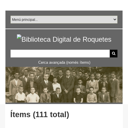
Salta
al
contingut
principal
Cerca avançada (només ítems)
Ítems (111 total)