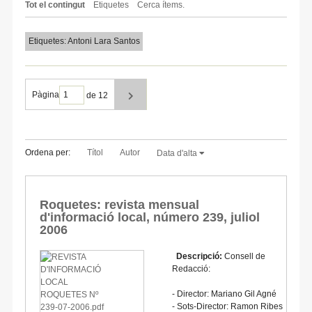
Tot el contingut
Etiquetes
Cerca ítems.
Etiquetes: Antoni Lara Santos
Pàgina
de 12
Ordena per:
Títol
Autor
Data d'alta
Roquetes: revista mensual
d'informació local, número 239, juliol
2006
Descripció:
Consell de
Redacció:
- Director: Mariano Gil Agné
- Sots-Director: Ramon Ribes