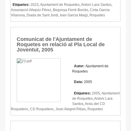
Etiquetes:
2023
,
Ajuntament de Roquetes
,
Antoni Lara Santos
,
Assumpció Allepúz Pérez
,
Begonya Ferré Borràs
,
Cinta Garcia
Vilanova
,
Diada de Sant Jordi
,
Ivan Garcia Maigí
,
Roquetes
Comunicat de l'Ajuntament de
Roquetes en relació al Pla Local de
Joventut, 2005
Autor:
Ajuntament de
Roquetes
Data:
2005
Etiquetes:
2005
,
Ajuntament
de Roquetes
,
Antoni Lara
Santos
,
Arxiu del CD
Roquetenc
,
CD Roquetenc
,
Joan Alegret Ribas
,
Roquetes