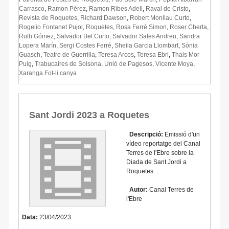
Carrasco
,
Ramon Pérez
,
Ramon Ribes Adell
,
Raval de Cristo
,
Revista de Roquetes
,
Richard Dawson
,
Robert Monllau Curto
,
Rogelio Fontanet Pujol
,
Roquetes
,
Rosa Ferré Simon
,
Roser Cherta
,
Ruth Gómez
,
Salvador Bel Curto
,
Salvador Sales Andreu
,
Sandra
Lopera Marín
,
Sergi Costes Ferré
,
Sheila Garcia Llombart
,
Sònia
Guasch
,
Teatre de Guerrilla
,
Teresa Arcos
,
Teresa Ebri
,
Thais Mor
Puig
,
Trabucaires de Solsona
,
Unió de Pagesos
,
Vicente Moya
,
Xaranga Fot-li canya
Sant Jordi 2023 a Roquetes
Descripció:
Emissió d'un
vídeo reportatge del Canal
Terres de l'Ebre sobre la
Diada de Sant Jordi a
Roquetes
Autor:
Canal Terres de
l'Ebre
Data:
23/04/2023