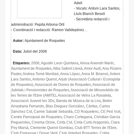
Adell
- Vocals: Antoni Lara Santos,
Lluís Blanch Besolí
- Secretària redacció i
administració: Pepita Arbona Ortí
- Coordinació i redacció: Ramon Valldepérez…
Autor:
Ajuntament de Roquetes
Data:
Juliol del 2006
Etiquetes:
2006
,
Agustin Leon Quintana
,
Ainoa Aixendri Marín
,
Ajuntament de Roquetes
,
Alba Safont Lleixà
,
Amor Audí
,
Ana Pizarro
Pastor
,
Andrea Tomé Monllaó
,
Anna López
,
Anna M. Briansó
,
Antoni
Lara Santos
,
Antonio Querol
,
Arjub (Associació Cultural i Ecologista
de Roquetes)
,
Associació de Dones de Roquetes
,
Associació de
Jubilats i Pensionistes de Roquetes
,
Associació de Minusvàlids de
les Terres de l'Ebre (AMITE)
,
Associació de Veïns La Ravaleta
,
Associació Juvenil les 3Ds
,
Banda de Música de la Lira
,
Belén
Arrastraria Ferrando
,
Blas Dieguez González
,
Càritas
,
Carlos
Sánchez Cid
,
Carme Sabaté Sebastià
,
CD Roquetenc
,
CE Peó Vuit
,
Centre Parroquial de Roquetes
,
Charo Cortegana
,
Christian Garcia
Pegueroles
,
Cinema Ocine
,
Cinta Cid
,
Cinta Curto Aragonès
,
Clara
Poy Marsà
,
Clemente Querol Gombau
,
Club BTT Terres de l'Ebre
,
Club Engrassar i Donar Vent
,
Club Voleibol Roquetes
,
Cobla