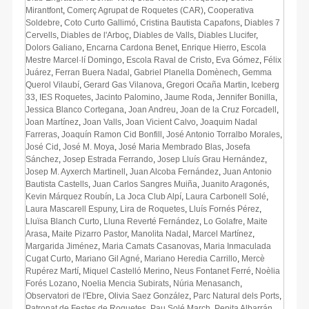
Mirantfont
,
Comerç Agrupat de Roquetes (CAR)
,
Cooperativa
Soldebre
,
Coto Curto Gallimó
,
Cristina Bautista Capafons
,
Diables 7
Cervells
,
Diables de l'Arboç
,
Diables de Valls
,
Diables Llucifer
,
Dolors Galiano
,
Encarna Cardona Benet
,
Enrique Hierro
,
Escola
Mestre Marcel·lí Domingo
,
Escola Raval de Cristo
,
Eva Gómez
,
Félix
Juárez
,
Ferran Buera Nadal
,
Gabriel Planella Domènech
,
Gemma
Querol Vilaubí
,
Gerard Gas Vilanova
,
Gregori Ocaña Martin
,
Iceberg
33
,
IES Roquetes
,
Jacinto Palomino
,
Jaume Roda
,
Jennifer Bonilla
,
Jessica Blanco Cortegana
,
Joan Andreu
,
Joan de la Cruz Forcadell
,
Joan Martínez
,
Joan Valls
,
Joan Vicient Calvo
,
Joaquim Nadal
Farreras
,
Joaquín Ramon Cid Bonfill
,
José Antonio Torralbo Morales
,
José Cid
,
José M. Moya
,
José Maria Membrado Blas
,
Josefa
Sánchez
,
Josep Estrada Ferrando
,
Josep Lluís Grau Hernández
,
Josep M. Ayxerch Martinell
,
Juan Alcoba Fernández
,
Juan Antonio
Bautista Castells
,
Juan Carlos Sangres Muiña
,
Juanito Aragonés
,
Kevin Márquez Roubín
,
La Joca Club Alpí
,
Laura Carbonell Solé
,
Laura Mascarell Espuny
,
Lira de Roquetes
,
Lluís Fornés Pérez
,
Lluïsa Blanch Curto
,
Lluna Reverté Fernández
,
Lo Golafre
,
Maite
Arasa
,
Maite Pizarro Pastor
,
Manolita Nadal
,
Marcel Martínez
,
Margarida Jiménez
,
Maria Camats Casanovas
,
Maria Inmaculada
Cugat Curto
,
Mariano Gil Agné
,
Mariano Heredia Carrillo
,
Mercè
Rupérez Martí
,
Miquel Castelló Merino
,
Neus Fontanet Ferré
,
Noèlia
Forés Lozano
,
Noelia Mencia Subirats
,
Núria Menasanch
,
Observatori de l'Ebre
,
Olivia Saez González
,
Parc Natural dels Ports
,
Patronat de Festes de Roquetes
,
Pau Solé March
,
Pepita Albarrán