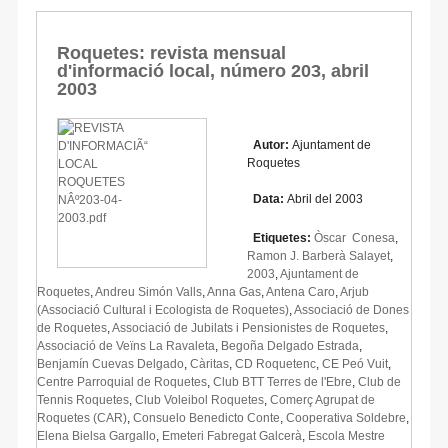
Roquetes: revista mensual
d'informació local, número 203, abril
2003
Autor:
Ajuntament de
Roquetes
Data:
Abril del 2003
Etiquetes:
Òscar Conesa
,
Ramon J. Barberà Salayet
,
2003
,
Ajuntament de
Roquetes
,
Andreu Simón Valls
,
Anna Gas
,
Antena Caro
,
Arjub
(Associació Cultural i Ecologista de Roquetes)
,
Associació de Dones
de Roquetes
,
Associació de Jubilats i Pensionistes de Roquetes
,
Associació de Veïns La Ravaleta
,
Begoña Delgado Estrada
,
Benjamín Cuevas Delgado
,
Càritas
,
CD Roquetenc
,
CE Peó Vuit
,
Centre Parroquial de Roquetes
,
Club BTT Terres de l'Ebre
,
Club de
Tennis Roquetes
,
Club Voleibol Roquetes
,
Comerç Agrupat de
Roquetes (CAR)
,
Consuelo Benedicto Conte
,
Cooperativa Soldebre
,
Elena Bielsa Gargallo
,
Emeteri Fabregat Galcerà
,
Escola Mestre