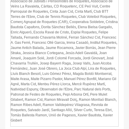
Associació de Jubilats i Pensionistes de Roquetes
,
Associació de
Veïns La Ravaleta
,
Càritas
,
CD Roquetenc
,
CE Peó Vuit
,
Centre
Parroquial de Roquetes
,
Cinta Juan Cid
,
Cinta Martí
,
Club BTT
Terres de l'Ebre
,
Club de Tennis Roquetes
,
Club Voleibol Roquetes
,
Comerç Agrupat de Roquetes (CAR)
,
Cooperativa Soldebre
,
Cristina
Bautista Capafons
,
Dorita Sànchez Bellés
,
Elena Bielsa Gargallo
,
Enric Algueró
,
Escola Raval de Cristo
,
Esplai Roquetes
,
Felipe
Tallada
,
Fernando Chavarria Moliné
,
Ferran Sànchez Cid
,
Francesc
A. Gas Ferré
,
Francesc Ollé Garcia
,
Imma Casadó
,
Institut Roquetes
,
Jaume Antich Balada
,
Jaume Rocamora
,
Javier Borràs
,
Jean Pierre
Straka
,
Jessica Blanco Cortegana
,
Jesús Adell Gavaldà
,
Joan
Amaré
,
Joaquim Solé
,
Jordi Colomé Forcada
,
Jordi Ginovart
,
José
Chavarria Trullén
,
Josep Bayerri Raga
,
Josep Valls
,
Juan Alcoba
Fernández
,
Juan José Obrero
,
La Joca Club Alpí
,
Lira de Roquetes
,
Lluís Blanch Besolí
,
Luis Gómez Pérez
,
Magda Boldó Montserrat
,
Maite Arasa
,
Maite Pizarro Pastor
,
Manuel Pérez Bonfill
,
Mariano Gil
Agné
,
Marta Cid
,
Mentxu Pérez-Llorca
,
Mercè Rupérez Martí
,
Natividad Espuny
,
Observatori de l'Ebre
,
Parc Natural dels Ports
,
Patronat de Festes de Roquetes
,
Pepi Arbona Ortí
,
Pere Mulet
Gilabert
,
Ramon Cid
,
Ramon Miravall Dolç
,
Ramon Monllaó Blanch
,
Ramon Ribes Adell
,
Ramon Valldepérez Vilagrasa
,
Revista de
Roquetes
,
Salvado Jardí
,
Santiago Añó
,
Silver Curto
,
Teresa Ebri
,
Tomàs Ballesta Ramon
,
Unió de Pagesos
,
Xavier Bautista
,
Xavier
Gisbert