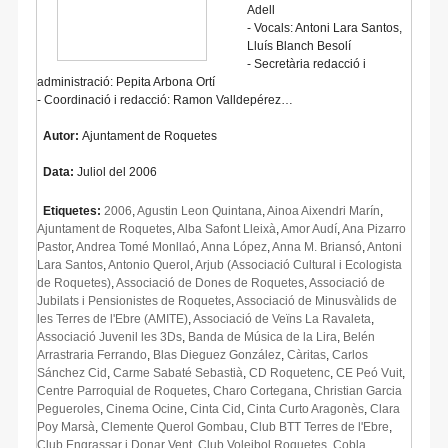
Adell
- Vocals: Antoni Lara Santos,
Lluís Blanch Besolí
- Secretària redacció i
administració: Pepita Arbona Ortí
- Coordinació i redacció: Ramon Valldepérez…
Autor:
Ajuntament de Roquetes
Data:
Juliol del 2006
Etiquetes:
2006
,
Agustin Leon Quintana
,
Ainoa Aixendri Marín
,
Ajuntament de Roquetes
,
Alba Safont Lleixà
,
Amor Audí
,
Ana Pizarro
Pastor
,
Andrea Tomé Monllaó
,
Anna López
,
Anna M. Briansó
,
Antoni
Lara Santos
,
Antonio Querol
,
Arjub (Associació Cultural i Ecologista
de Roquetes)
,
Associació de Dones de Roquetes
,
Associació de
Jubilats i Pensionistes de Roquetes
,
Associació de Minusvàlids de
les Terres de l'Ebre (AMITE)
,
Associació de Veïns La Ravaleta
,
Associació Juvenil les 3Ds
,
Banda de Música de la Lira
,
Belén
Arrastraria Ferrando
,
Blas Dieguez González
,
Càritas
,
Carlos
Sánchez Cid
,
Carme Sabaté Sebastià
,
CD Roquetenc
,
CE Peó Vuit
,
Centre Parroquial de Roquetes
,
Charo Cortegana
,
Christian Garcia
Pegueroles
,
Cinema Ocine
,
Cinta Cid
,
Cinta Curto Aragonès
,
Clara
Poy Marsà
,
Clemente Querol Gombau
,
Club BTT Terres de l'Ebre
,
Club Engrassar i Donar Vent
,
Club Voleibol Roquetes
,
Cobla