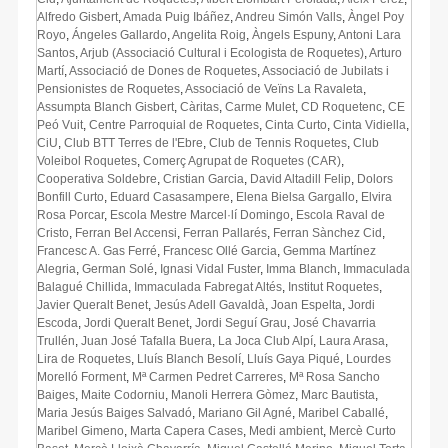
Alfredo Gisbert
,
Amada Puig Ibáñez
,
Andreu Simón Valls
,
Àngel Poy
Royo
,
Ángeles Gallardo
,
Angelita Roig
,
Àngels Espuny
,
Antoni Lara
Santos
,
Arjub (Associació Cultural i Ecologista de Roquetes)
,
Arturo
Martí
,
Associació de Dones de Roquetes
,
Associació de Jubilats i
Pensionistes de Roquetes
,
Associació de Veïns La Ravaleta
,
Assumpta Blanch Gisbert
,
Càritas
,
Carme Mulet
,
CD Roquetenc
,
CE
Peó Vuit
,
Centre Parroquial de Roquetes
,
Cinta Curto
,
Cinta Vidiella
,
CiU
,
Club BTT Terres de l'Ebre
,
Club de Tennis Roquetes
,
Club
Voleibol Roquetes
,
Comerç Agrupat de Roquetes (CAR)
,
Cooperativa Soldebre
,
Cristian Garcia
,
David Altadill Felip
,
Dolors
Bonfill Curto
,
Eduard Casasampere
,
Elena Bielsa Gargallo
,
Elvira
Rosa Porcar
,
Escola Mestre Marcel·lí Domingo
,
Escola Raval de
Cristo
,
Ferran Bel Accensi
,
Ferran Pallarés
,
Ferran Sànchez Cid
,
Francesc A. Gas Ferré
,
Francesc Ollé Garcia
,
Gemma Martínez
Alegria
,
German Solé
,
Ignasi Vidal Fuster
,
Imma Blanch
,
Immaculada
Balagué Chillida
,
Immaculada Fabregat Altés
,
Institut Roquetes
,
Javier Queralt Benet
,
Jesús Adell Gavaldà
,
Joan Espelta
,
Jordi
Escoda
,
Jordi Queralt Benet
,
Jordi Seguí Grau
,
José Chavarria
Trullén
,
Juan José Tafalla Buera
,
La Joca Club Alpí
,
Laura Arasa
,
Lira de Roquetes
,
Lluís Blanch Besolí
,
Lluís Gaya Piqué
,
Lourdes
Morelló Forment
,
Mª Carmen Pedret Carreres
,
Mª Rosa Sancho
Baiges
,
Maite Codorniu
,
Manoli Herrera Gòmez
,
Marc Bautista
,
Maria Jesús Baiges Salvadó
,
Mariano Gil Agné
,
Maribel Caballé
,
Maribel Gimeno
,
Marta Capera Cases
,
Medi ambient
,
Mercè Curto