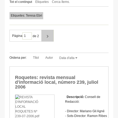
Tot el contingut
Etiquetes
Cerca ítems.
Etiquetes: Teresa Ebri
Pàgina
de 2
Ordena per:
Títol
Autor
Data d'alta
Roquetes: revista mensual
d'informació local, número 239, juliol
2006
Descripció:
Consell de
Redacció:
- Director: Mariano Gil Agné
- Sots-Director: Ramon Ribes