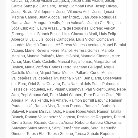
Chavarria
,
Josep Altadill Zaragoza
,
Josep Curto Altadill
,
Josep
Garcia Sanz (Lo Canalero)
,
Josep Llombart Favà
,
Josep Olivas
,
Josep Rovira Valldepérez
,
Josep Vilanova Ardit
,
Josep-Ignasi
Medina Candel
,
Juan Alcoba Fernández
,
Juan José Rodríguez
García
,
Juan Mangrané Valls
,
Juan Valmaña
,
Juanjo Cid Roig
,
La
Joca Club Alpí
,
Laura Arasa
,
Lira de Roquetes
,
Llorenç Vericat
Fabregat
,
Lluís Blanch Besolí
,
Lluís Chavarría Martí
,
Lluís Felip
Alberca Silva
,
Lluís Rodés Campderà
,
Lluís Victori Companys
,
Lourdes Morelló Forment
,
Mª Teresa Vinuesa Ventura
,
Manel Bernial
Vaquer
,
Manel Reverté Ferré
,
Manoli Herrera Gòmez
,
Manolo
Monllau
,
Manolo Pallarés
,
Manuel Albiol
,
Manuela Gimeno
,
Marc
Aznar
,
Marc Curto Castells
,
Marcial Pagà Tomàs
,
Marga Jornet
Blanch
,
Maria Victòria Carles Hierro
,
Mariano Gil Agné
,
Miquel
Castelló Merino
,
Miquel Torta
,
Montse Pallarés Curto
,
Montse
Valldepérez Valldepérez
,
Mustapha Riyani Ben Elarbi
,
Observatori
de l'Ebre
,
Oriol Sanz Cervera
,
Parc Natural dels Ports
,
Patronat de
Festes de Roquetes
,
Pau Pijuan Casanova
,
Pau Vicient Calvo
,
Pepe
Jara
,
Pepi Arbona Ortí
,
Pere Mulet Gilabert
,
Pere Pitarch Oltra
,
Pili
Alegria
,
Pili Aleixendri
,
Pili Amaré
,
Raimon Borrull Espuny
,
Raimon
Pardo Llusià
,
Ramon Also
,
Ramon Escoda
,
Ramon J. Barberà
Salayet
,
Ramon Miravall Dolç
,
Ramon Ribes Adell
,
Ramon Tafalla
Blanch
,
Ramon Valldepérez Vilagrasa
,
Revista de Roquetes
,
Ricard
Cirera Salse
,
Ricardo Canalda Arasa
,
Roberto Barberà Chavarría
,
Salvador Sales Andreu
,
Sergi Fernández Valls
,
Sergi Madueño
Gimeno
,
Teresa Ebri
,
Teresa Gimeno
,
Teresa Sabaté Rupérez
,