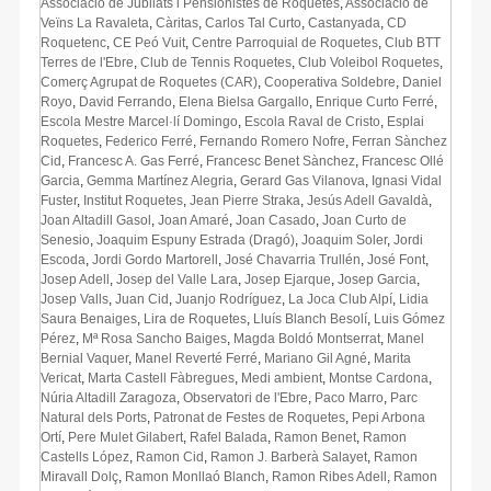
Associació de Jubilats i Pensionistes de Roquetes
,
Associació de
Veïns La Ravaleta
,
Càritas
,
Carlos Tal Curto
,
Castanyada
,
CD
Roquetenc
,
CE Peó Vuit
,
Centre Parroquial de Roquetes
,
Club BTT
Terres de l'Ebre
,
Club de Tennis Roquetes
,
Club Voleibol Roquetes
,
Comerç Agrupat de Roquetes (CAR)
,
Cooperativa Soldebre
,
Daniel
Royo
,
David Ferrando
,
Elena Bielsa Gargallo
,
Enrique Curto Ferré
,
Escola Mestre Marcel·lí Domingo
,
Escola Raval de Cristo
,
Esplai
Roquetes
,
Federico Ferré
,
Fernando Romero Nofre
,
Ferran Sànchez
Cid
,
Francesc A. Gas Ferré
,
Francesc Benet Sànchez
,
Francesc Ollé
Garcia
,
Gemma Martínez Alegria
,
Gerard Gas Vilanova
,
Ignasi Vidal
Fuster
,
Institut Roquetes
,
Jean Pierre Straka
,
Jesús Adell Gavaldà
,
Joan Altadill Gasol
,
Joan Amaré
,
Joan Casado
,
Joan Curto de
Senesio
,
Joaquim Espuny Estrada (Dragó)
,
Joaquim Soler
,
Jordi
Escoda
,
Jordi Gordo Martorell
,
José Chavarria Trullén
,
José Font
,
Josep Adell
,
Josep del Valle Lara
,
Josep Ejarque
,
Josep Garcia
,
Josep Valls
,
Juan Cid
,
Juanjo Rodríguez
,
La Joca Club Alpí
,
Lidia
Saura Benaiges
,
Lira de Roquetes
,
Lluís Blanch Besolí
,
Luis Gómez
Pérez
,
Mª Rosa Sancho Baiges
,
Magda Boldó Montserrat
,
Manel
Bernial Vaquer
,
Manel Reverté Ferré
,
Mariano Gil Agné
,
Marita
Vericat
,
Marta Castell Fàbregues
,
Medi ambient
,
Montse Cardona
,
Núria Altadill Zaragoza
,
Observatori de l'Ebre
,
Paco Marro
,
Parc
Natural dels Ports
,
Patronat de Festes de Roquetes
,
Pepi Arbona
Ortí
,
Pere Mulet Gilabert
,
Rafel Balada
,
Ramon Benet
,
Ramon
Castells López
,
Ramon Cid
,
Ramon J. Barberà Salayet
,
Ramon
Miravall Dolç
,
Ramon Monllaó Blanch
,
Ramon Ribes Adell
,
Ramon