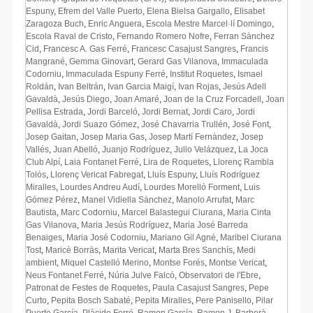
Espuny
,
Efrem del Valle Puerto
,
Elena Bielsa Gargallo
,
Elisabet
Zaragoza Buch
,
Enric Anguera
,
Escola Mestre Marcel·lí Domingo
,
Escola Raval de Cristo
,
Fernando Romero Nofre
,
Ferran Sànchez
Cid
,
Francesc A. Gas Ferré
,
Francesc Casajust Sangres
,
Francis
Mangrané
,
Gemma Ginovart
,
Gerard Gas Vilanova
,
Immaculada
Codorniu
,
Immaculada Espuny Ferré
,
Institut Roquetes
,
Ismael
Roldán
,
Ivan Beltrán
,
Ivan Garcia Maigí
,
Ivan Rojas
,
Jesús Adell
Gavaldà
,
Jesús Diego
,
Joan Amaré
,
Joan de la Cruz Forcadell
,
Joan
Pellisa Estrada
,
Jordi Barceló
,
Jordi Bernat
,
Jordi Caro
,
Jordi
Gavaldà
,
Jordi Suazo Gómez
,
José Chavarria Trullén
,
José Font
,
Josep Gaitan
,
Josep Maria Gas
,
Josep Martí Fernàndez
,
Josep
Vallés
,
Juan Abelló
,
Juanjo Rodríguez
,
Julio Velázquez
,
La Joca
Club Alpí
,
Laia Fontanet Ferré
,
Lira de Roquetes
,
Llorenç Rambla
Tolós
,
Llorenç Vericat Fabregat
,
Lluís Espuny
,
Lluís Rodríguez
Miralles
,
Lourdes Andreu Audí
,
Lourdes Morelló Forment
,
Luis
Gómez Pérez
,
Manel Vidiella Sànchez
,
Manolo Arrufat
,
Marc
Bautista
,
Marc Codorniu
,
Marcel Balastegui Ciurana
,
Maria Cinta
Gas Vilanova
,
Maria Jesús Rodríguez
,
Maria José Barreda
Benaiges
,
Maria José Codorniu
,
Mariano Gil Agné
,
Maribel Ciurana
Tost
,
Maricè Borràs
,
Marita Vericat
,
Marta Bres Sanchís
,
Medi
ambient
,
Miquel Castelló Merino
,
Montse Forés
,
Montse Vericat
,
Neus Fontanet Ferré
,
Núria Julve Falcó
,
Observatori de l'Ebre
,
Patronat de Festes de Roquetes
,
Paula Casajust Sangres
,
Pepe
Curto
,
Pepita Bosch Sabaté
,
Pepita Miralles
,
Pere Panisello
,
Pilar
Puerto García
,
Plàcido Ferré
,
Ramon García
,
Ramon J. Barberà