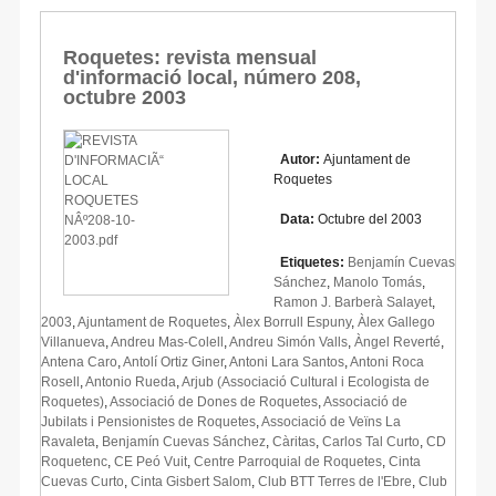
Roquetes: revista mensual
d'informació local, número 208,
octubre 2003
Autor:
Ajuntament de
Roquetes
Data:
Octubre del 2003
Etiquetes:
Benjamín Cuevas
Sánchez
,
Manolo Tomás
,
Ramon J. Barberà Salayet
,
2003
,
Ajuntament de Roquetes
,
Àlex Borrull Espuny
,
Àlex Gallego
Villanueva
,
Andreu Mas-Colell
,
Andreu Simón Valls
,
Àngel Reverté
,
Antena Caro
,
Antolí Ortiz Giner
,
Antoni Lara Santos
,
Antoni Roca
Rosell
,
Antonio Rueda
,
Arjub (Associació Cultural i Ecologista de
Roquetes)
,
Associació de Dones de Roquetes
,
Associació de
Jubilats i Pensionistes de Roquetes
,
Associació de Veïns La
Ravaleta
,
Benjamín Cuevas Sánchez
,
Càritas
,
Carlos Tal Curto
,
CD
Roquetenc
,
CE Peó Vuit
,
Centre Parroquial de Roquetes
,
Cinta
Cuevas Curto
,
Cinta Gisbert Salom
,
Club BTT Terres de l'Ebre
,
Club