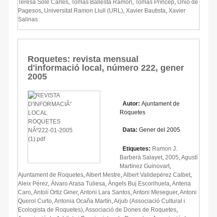
Teresa Solé Carles
,
Tomàs Ballesta Ramon
,
Tomàs Príncep
,
Unió de
Pagesos
,
Universitat Ramon Llull (URL)
,
Xavier Bautista
,
Xavier
Salinas
Roquetes: revista mensual
d'informació local, número 222, gener
2005
Autor:
Ajuntament de
Roquetes
Data:
Gener del 2005
Etiquetes:
Ramon J.
Barberà Salayet
,
2005
,
Agustí
Martínez Guinovart
,
Ajuntament de Roquetes
,
Albert Mestre
,
Albert Valldepérez Calbet
,
Aleix Pérez
,
Álvaro Arasa Tuliesa
,
Àngels Buj Escorihuela
,
Antena
Caro
,
Antolí Ortiz Giner
,
Antoni Lara Santos
,
Antoni Meseguer
,
Antoni
Querol Curto
,
Antonia Ocaña Martín
,
Arjub (Associació Cultural i
Ecologista de Roquetes)
,
Associació de Dones de Roquetes
,