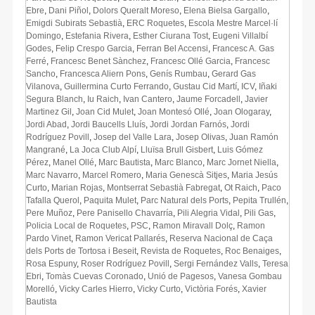
Ebre
,
Dani Piñol
,
Dolors Queralt Moreso
,
Elena Bielsa Gargallo
,
Emigdi Subirats Sebastià
,
ERC Roquetes
,
Escola Mestre Marcel·lí
Domingo
,
Estefania Rivera
,
Esther Ciurana Tost
,
Eugeni Villalbí
Godes
,
Felip Crespo Garcia
,
Ferran Bel Accensi
,
Francesc A. Gas
Ferré
,
Francesc Benet Sànchez
,
Francesc Ollé Garcia
,
Francesc
Sancho
,
Francesca Aliern Pons
,
Genís Rumbau
,
Gerard Gas
Vilanova
,
Guillermina Curto Ferrando
,
Gustau Cid Martí
,
ICV
,
Iñaki
Segura Blanch
,
Iu Raich
,
Ivan Cantero
,
Jaume Forcadell
,
Javier
Martinez Gil
,
Joan Cid Mulet
,
Joan Montesó Ollé
,
Joan Ologaray
,
Jordi Abad
,
Jordi Baucells Lluís
,
Jordi Jordan Farnós
,
Jordi
Rodríguez Povill
,
Josep del Valle Lara
,
Josep Olivas
,
Juan Ramón
Mangrané
,
La Joca Club Alpí
,
Lluïsa Brull Gisbert
,
Luis Gómez
Pérez
,
Manel Ollé
,
Marc Bautista
,
Marc Blanco
,
Marc Jornet Niella
,
Marc Navarro
,
Marcel Romero
,
Maria Genescà Sitjes
,
Maria Jesús
Curto
,
Marian Rojas
,
Montserrat Sebastià Fabregat
,
Ot Raich
,
Paco
Tafalla Querol
,
Paquita Mulet
,
Parc Natural dels Ports
,
Pepita Trullén
,
Pere Muñoz
,
Pere Panisello Chavarría
,
Pili Alegria Vidal
,
Pili Gas
,
Policia Local de Roquetes
,
PSC
,
Ramon Miravall Dolç
,
Ramon
Pardo Vinet
,
Ramon Vericat Pallarés
,
Reserva Nacional de Caça
dels Ports de Tortosa i Beseit
,
Revista de Roquetes
,
Roc Benaiges
,
Rosa Espuny
,
Roser Rodríguez Povill
,
Sergi Fernández Valls
,
Teresa
Ebri
,
Tomàs Cuevas Coronado
,
Unió de Pagesos
,
Vanesa Gombau
Morelló
,
Vicky Carles Hierro
,
Vicky Curto
,
Victòria Forés
,
Xavier
Bautista