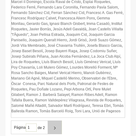
Marcel·lí Domingo
,
Escola Raval de Cristo
,
Esplai Roquetes
,
Federico Ferré
,
Fernando Lara Coronilla
,
Fernando Pavía Salom
,
Fernando Sánchez Cid
,
Ferran Sànchez Cid
,
Francesc A. Gas Ferré
,
Francesc Rodríguez Calvet
,
Francesca Aliern Pons
,
Gemma
Monllau
,
Gerardo Gas
,
Ignasi Blanch Gisbert
,
Imma Casadó
,
Institut
Roquetes
,
Javier Borràs
,
Jesús Adell Gavaldà
,
Joan Castells Villalta
"l'Àguedo"
,
Joan Pellisa Estrada
,
Joaquim Cid
,
Joaquim Garcia
Panisello
,
Joaquim Queralt Hierro
,
Jordi Grisó
,
Jordi Suazo Gómez
,
Jordi Vila Membrado
,
José Chavarria Trullén
,
Josefa Blasco Garcia
,
Josep Baset Besolí
,
Josep Bayerri Raga
,
Josep Codorniu Suñer
,
Josep Subirats Piñana
,
Juan Alcoba Fernández
,
La Joca Club Alpí
,
Lira de Roquetes
,
Lluís Blanch Besolí
,
Lluís Giménez Vericat
,
Lluís
Poy Chavarría
,
Loli Mulero Gómez
,
Lourdes Morelló Forment
,
Mª
Rosa Sancho Baiges
,
Manel Vericat Hierro
,
Manoli Gutiérrez
,
Mariano Gil Agné
,
Miquel Castelló Merino
,
Observatori de l'Ebre
,
Òscar Conesa
,
Parc Natural dels Ports
,
Patronat de Festes de
Roquetes
,
Pau Doñate Lozano
,
Pepi Arbona Ortí
,
Pere Mulet
Gilabert
,
Ramon J. Barberà Salayet
,
Ramon Ribes Adell
,
Ramon
Tafalla Buera
,
Ramon Valldepérez Vilagrasa
,
Revista de Roquetes
,
Salomé Mañé Altadill
,
Salvador Martí Rodríguez
,
Teresa Ebri
,
Tomàs
Ballesta Ramon
,
Tomàs Barceló Roig
,
Toni Lara
,
Unió de Pagesos
Pàgina
de 2