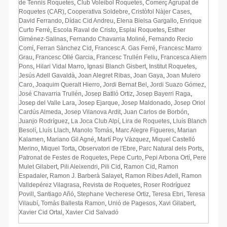
de Tennis Roquetes
,
Club Voleibol Roquetes
,
Comerç Agrupat de
Roquetes (CAR)
,
Cooperativa Soldebre
,
Cristòfol Nàjer Cases
,
David Ferrando
,
Dídac Cid Andreu
,
Elena Bielsa Gargallo
,
Enrique
Curto Ferré
,
Escola Raval de Cristo
,
Esplai Roquetes
,
Esther
Giménez-Salinas
,
Fernando Chavarria Moliné
,
Fernando Recio
Comí
,
Ferran Sànchez Cid
,
Francesc A. Gas Ferré
,
Francesc Marro
Grau
,
Francesc Ollé Garcia
,
Francesc Trullén Feliu
,
Francesca Aliern
Pons
,
Hilari Vidal Marro
,
Ignasi Blanch Gisbert
,
Institut Roquetes
,
Jesús Adell Gavaldà
,
Joan Alegret Ribas
,
Joan Gaya
,
Joan Mulero
Caro
,
Joaquim Queralt Hierro
,
Jordi Bernat Bel
,
Jordi Suazo Gómez
,
José Chavarria Trullén
,
Josep Batlló Ortiz
,
Josep Bayerri Raga
,
Josep del Valle Lara
,
Josep Ejarque
,
Josep Maldonado
,
Josep Oriol
Cardús Almeda
,
Josep Vilanova Ardit
,
Juan Carlos de Borbón
,
Juanjo Rodríguez
,
La Joca Club Alpí
,
Lira de Roquetes
,
Lluís Blanch
Besolí
,
Lluís Llach
,
Manolo Tomás
,
Marc Alegre Figueres
,
Marian
Kalamen
,
Mariano Gil Agné
,
Martí Poy Vàzquez
,
Miquel Castelló
Merino
,
Miquel Torta
,
Observatori de l'Ebre
,
Parc Natural dels Ports
,
Patronat de Festes de Roquetes
,
Pepe Curto
,
Pepi Arbona Ortí
,
Pere
Mulet Gilabert
,
Pili Aleixendri
,
Pili Cid
,
Ramon Cid
,
Ramon
Espadaler
,
Ramon J. Barberà Salayet
,
Ramon Ribes Adell
,
Ramon
Valldepérez Vilagrasa
,
Revista de Roquetes
,
Roser Rodríguez
Povill
,
Santiago Añó
,
Stephane Vecherese Ortiz
,
Teresa Ebri
,
Teresa
Vilaubí
,
Tomàs Ballesta Ramon
,
Unió de Pagesos
,
Xavi Gilabert
,
Xavier Cid Ortal
,
Xavier Cid Salvadó