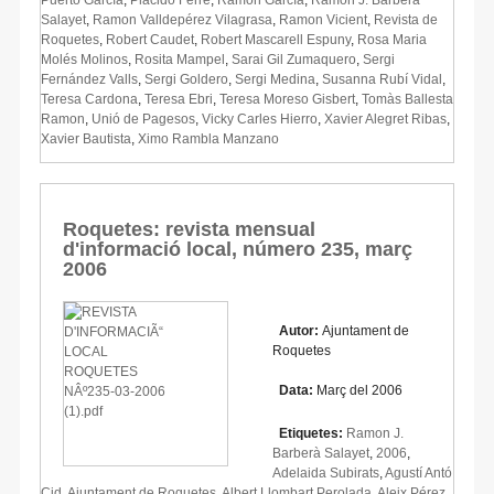
Salayet
,
Ramon Valldepérez Vilagrasa
,
Ramon Vicient
,
Revista de
Roquetes
,
Robert Caudet
,
Robert Mascarell Espuny
,
Rosa Maria
Molés Molinos
,
Rosita Mampel
,
Sarai Gil Zumaquero
,
Sergi
Fernández Valls
,
Sergi Goldero
,
Sergi Medina
,
Susanna Rubí Vidal
,
Teresa Cardona
,
Teresa Ebri
,
Teresa Moreso Gisbert
,
Tomàs Ballesta
Ramon
,
Unió de Pagesos
,
Vicky Carles Hierro
,
Xavier Alegret Ribas
,
Xavier Bautista
,
Ximo Rambla Manzano
Roquetes: revista mensual
d'informació local, número 235, març
2006
Autor:
Ajuntament de
Roquetes
Data:
Març del 2006
Etiquetes:
Ramon J.
Barberà Salayet
,
2006
,
Adelaida Subirats
,
Agustí Antó
Cid
,
Ajuntament de Roquetes
,
Albert Llombart Perolada
,
Aleix Pérez
,