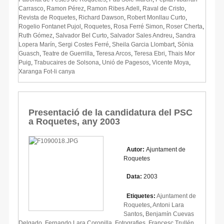
Carrasco
,
Ramon Pérez
,
Ramon Ribes Adell
,
Raval de Cristo
,
Revista de Roquetes
,
Richard Dawson
,
Robert Monllau Curto
,
Rogelio Fontanet Pujol
,
Roquetes
,
Rosa Ferré Simon
,
Roser Cherta
,
Ruth Gómez
,
Salvador Bel Curto
,
Salvador Sales Andreu
,
Sandra
Lopera Marín
,
Sergi Costes Ferré
,
Sheila Garcia Llombart
,
Sònia
Guasch
,
Teatre de Guerrilla
,
Teresa Arcos
,
Teresa Ebri
,
Thais Mor
Puig
,
Trabucaires de Solsona
,
Unió de Pagesos
,
Vicente Moya
,
Xaranga Fot-li canya
Presentació de la candidatura del PSC
a Roquetes, any 2003
Autor:
Ajuntament de
Roquetes
Data:
2003
Etiquetes:
Ajuntament de
Roquetes
,
Antoni Lara
Santos
,
Benjamín Cuevas
Delgado
,
Fernando Lara Coronilla
,
Fotografies
,
Francesc Trullén