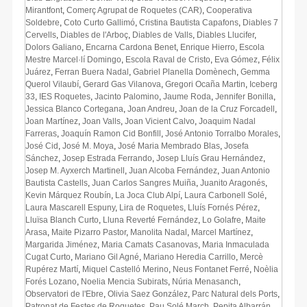
Mirantfont
,
Comerç Agrupat de Roquetes (CAR)
,
Cooperativa
Soldebre
,
Coto Curto Gallimó
,
Cristina Bautista Capafons
,
Diables 7
Cervells
,
Diables de l'Arboç
,
Diables de Valls
,
Diables Llucifer
,
Dolors Galiano
,
Encarna Cardona Benet
,
Enrique Hierro
,
Escola
Mestre Marcel·lí Domingo
,
Escola Raval de Cristo
,
Eva Gómez
,
Félix
Juárez
,
Ferran Buera Nadal
,
Gabriel Planella Domènech
,
Gemma
Querol Vilaubí
,
Gerard Gas Vilanova
,
Gregori Ocaña Martin
,
Iceberg
33
,
IES Roquetes
,
Jacinto Palomino
,
Jaume Roda
,
Jennifer Bonilla
,
Jessica Blanco Cortegana
,
Joan Andreu
,
Joan de la Cruz Forcadell
,
Joan Martínez
,
Joan Valls
,
Joan Vicient Calvo
,
Joaquim Nadal
Farreras
,
Joaquín Ramon Cid Bonfill
,
José Antonio Torralbo Morales
,
José Cid
,
José M. Moya
,
José Maria Membrado Blas
,
Josefa
Sánchez
,
Josep Estrada Ferrando
,
Josep Lluís Grau Hernández
,
Josep M. Ayxerch Martinell
,
Juan Alcoba Fernández
,
Juan Antonio
Bautista Castells
,
Juan Carlos Sangres Muiña
,
Juanito Aragonés
,
Kevin Márquez Roubín
,
La Joca Club Alpí
,
Laura Carbonell Solé
,
Laura Mascarell Espuny
,
Lira de Roquetes
,
Lluís Fornés Pérez
,
Lluïsa Blanch Curto
,
Lluna Reverté Fernández
,
Lo Golafre
,
Maite
Arasa
,
Maite Pizarro Pastor
,
Manolita Nadal
,
Marcel Martínez
,
Margarida Jiménez
,
Maria Camats Casanovas
,
Maria Inmaculada
Cugat Curto
,
Mariano Gil Agné
,
Mariano Heredia Carrillo
,
Mercè
Rupérez Martí
,
Miquel Castelló Merino
,
Neus Fontanet Ferré
,
Noèlia
Forés Lozano
,
Noelia Mencia Subirats
,
Núria Menasanch
,
Observatori de l'Ebre
,
Olivia Saez González
,
Parc Natural dels Ports
,
Patronat de Festes de Roquetes
,
Pau Solé March
,
Pepita Albarrán