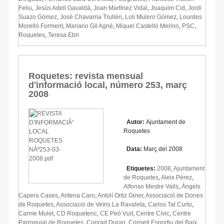
Feliu
,
Jesús Adell Gavaldà
,
Joan Martínez Vidal
,
Joaquim Cid
,
Jordi
Suazo Gómez
,
José Chavarria Trullén
,
Loli Mulero Gómez
,
Lourdes
Morelló Forment
,
Mariano Gil Agné
,
Miquel Castelló Merino
,
PSC
,
Roquetes
,
Teresa Ebri
Roquetes: revista mensual
d'informació local, número 253, març
2008
Autor:
Ajuntament de
Roquetes
Data:
Març del 2008
Etiquetes:
2008
,
Ajuntament
de Roquetes
,
Aleix Pérez
,
Alfonso Mestre Valls
,
Àngels
Capera Cases
,
Antena Caro
,
Antolí Ortiz Giner
,
Associació de Dones
de Roquetes
,
Associació de Veïns La Ravaleta
,
Carlos Tal Curto
,
Carme Mulet
,
CD Roquetenc
,
CE Peó Vuit
,
Centre Cívic
,
Centre
Parroquial de Roquetes
,
Conrad Duran
,
Consell Esportiu del Baix