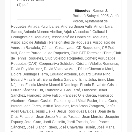
Etiquetes:
Ramon J.
Barberà Salayet
,
2005
,
Adrià
Porcel
,
Ajuntament de
Roquetes
,
Amada Puig Ibáñez
,
Andreu Simón Valls
,
Antoni Lara
Santos
,
Antonio Moreno Abellan
,
Arjub (Associació Cultural i
Ecologista de Roquetes)
,
Associació de Dones de Roquetes
,
Associació de Jubilats i Pensionistes de Roquetes
,
Associació de
Veïns La Ravaleta
,
Càritas
,
Castanyada
,
CD Roquetenc
,
CE Peó
Vuit
,
Centre Parroquial de Roquetes
,
Club BTT Terres de l'Ebre
,
Club
de Tennis Roquetes
,
Club Voleibol Roquetes
,
Comerç Agrupat de
Roquetes (CAR)
,
Cooperativa Soldebre
,
Cristian Videllet Romense
,
David Poy Martínez
,
David Vilanova Ardit
,
Dídac Chavarría Martí
,
Dolors Domingo Hierro
,
Edualdo Aixendri
,
Eduard Català Pino
,
Eduard Miras Brull
,
Elena Bielsa Gargallo
,
Enric Julià
,
Enric Lluís
Nàjeros
,
Escola Mestre Marcel·lí Domingo
,
Escola Raval de Cristo
,
Ferran Sànchez Cid
,
Francesc A. Gas Ferré
,
Francesc Benet
Sànchez
,
Francesc Julve Falcó
,
Francesc Ollé Garcia
,
Francisco
Alcoberro
,
Gerard Castells Platero
,
Ignasi Vidal Fuster
,
Imma Curto
,
Immaculada Fores
,
Institut Roquetes
,
Ivan Arasa Zaragoza
,
Jesús
Adell Gavaldà
,
Jesús Lleixà
,
Jesús Rodríguez Baiges
,
Joan de la
Cruz Forcadell
,
Joan Josep Malràs Pascual
,
Joan Moreira
,
Joaquim
Espuny
,
Jordi Caro
,
Jordi Castellà
,
Jordi Escoda
,
Jordi Ponce
Sánchez
,
José Blanch Ribes
,
José Chavarria Trullén
,
José Maria