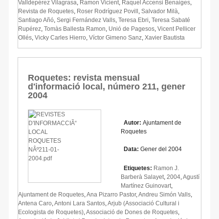
Valldepérez Vilagrasa
,
Ramon Vicient
,
Raquel Accensi Benaiges
,
Revista de Roquetes
,
Roser Rodríguez Povill
,
Salvador Milà
,
Santiago Añó
,
Sergi Fernández Valls
,
Teresa Ebri
,
Teresa Sabaté
Rupérez
,
Tomàs Ballesta Ramon
,
Unió de Pagesos
,
Vicent Pellicer
Ollés
,
Vicky Carles Hierro
,
Víctor Gimeno Sanz
,
Xavier Bautista
Roquetes: revista mensual
d'informació local, número 211, gener
2004
Autor:
Ajuntament de
Roquetes
Data:
Gener del 2004
Etiquetes:
Ramon J.
Barberà Salayet
,
2004
,
Agustí
Martínez Guinovart
,
Ajuntament de Roquetes
,
Ana Pizarro Pastor
,
Andreu Simón Valls
,
Antena Caro
,
Antoni Lara Santos
,
Arjub (Associació Cultural i
Ecologista de Roquetes)
,
Associació de Dones de Roquetes
,