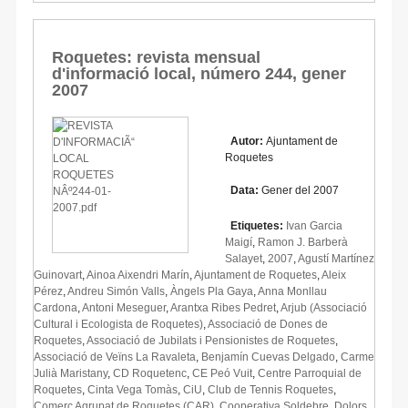
Roquetes: revista mensual
d'informació local, número 244, gener
2007
Autor:
Ajuntament de
Roquetes
Data:
Gener del 2007
Etiquetes:
Ivan Garcia
Maigí
,
Ramon J. Barberà
Salayet
,
2007
,
Agustí Martínez
Guinovart
,
Ainoa Aixendri Marín
,
Ajuntament de Roquetes
,
Aleix
Pérez
,
Andreu Simón Valls
,
Àngels Pla Gaya
,
Anna Monllau
Cardona
,
Antoni Meseguer
,
Arantxa Ribes Pedret
,
Arjub (Associació
Cultural i Ecologista de Roquetes)
,
Associació de Dones de
Roquetes
,
Associació de Jubilats i Pensionistes de Roquetes
,
Associació de Veïns La Ravaleta
,
Benjamín Cuevas Delgado
,
Carme
Julià Maristany
,
CD Roquetenc
,
CE Peó Vuit
,
Centre Parroquial de
Roquetes
,
Cinta Vega Tomàs
,
CiU
,
Club de Tennis Roquetes
,
Comerç Agrupat de Roquetes (CAR)
,
Cooperativa Soldebre
,
Dolors