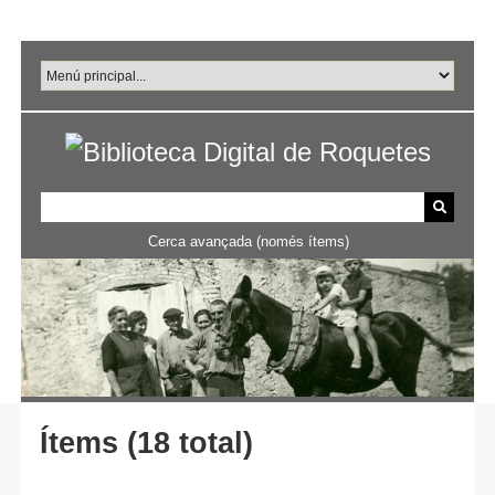
Salta
al
contingut
principal
Cerca avançada (només ítems)
Ítems (18 total)