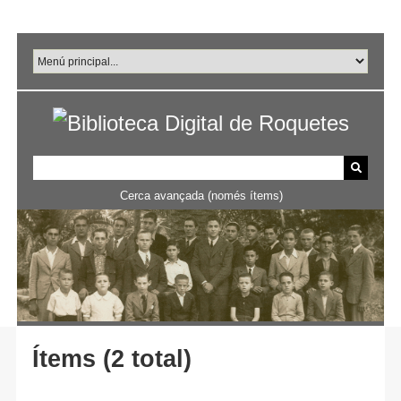
Salta
al
contingut
principal
Cerca avançada (només ítems)
Ítems (2 total)