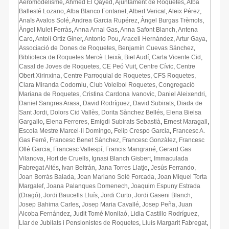
Aeromodelisme
,
Ahmed El Qayed
,
Ajuntament de Roquetes
,
Alba
Ballesté Lozano
,
Alba Blanco Fontanet
,
Albert Vericat
,
Aleix Pérez
,
Anaïs Avalos Solé
,
Andrea Garcia Rupérez
,
Àngel Burgas Trèmols
,
Àngel Mulet Ferràs
,
Anna Arnal Gas
,
Anna Safont Blanch
,
Antena
Caro
,
Antolí Ortiz Giner
,
Antonio Pou
,
Araceli Hernández
,
Artur Gaya
,
Associació de Dones de Roquetes
,
Benjamín Cuevas Sánchez
,
Biblioteca de Roquetes Mercè Lleixà
,
Biel Audí
,
Carla Vicente Cid
,
Casal de Joves de Roquetes
,
CE Peó Vuit
,
Centre Cívic
,
Centre
Obert Xirinxina
,
Centre Parroquial de Roquetes
,
CFS Roquetes
,
Clara Miranda Codorniu
,
Club Voleibol Roquetes
,
Congregació
Mariana de Roquetes
,
Cristina Cardona Ivanovic
,
Daniel Aleixendri
,
Daniel Sangres Arasa
,
David Rodríguez
,
David Subirats
,
Diada de
Sant Jordi
,
Dolors Cid Vallès
,
Dorita Sànchez Bellés
,
Elena Bielsa
Gargallo
,
Elena Ferreres
,
Emigdi Subirats Sebastià
,
Ernest Maragall
,
Escola Mestre Marcel·lí Domingo
,
Felip Crespo Garcia
,
Francesc A.
Gas Ferré
,
Francesc Benet Sànchez
,
Francesc Gonzàlez
,
Francesc
Ollé Garcia
,
Francesc Vallespí
,
Francis Mangrané
,
Gerard Gas
Vilanova
,
Hort de Cruells
,
Ignasi Blanch Gisbert
,
Immaculada
Fabregat Altés
,
Ivan Beltrán
,
Jana Torres Llatje
,
Jesús Ferrando
,
Joan Borràs Balada
,
Joan Mariano Solé Forcada
,
Joan Miquel Torta
Margalef
,
Joana Palanques Domenech
,
Joaquim Espuny Estrada
(Dragó)
,
Jordi Baucells Lluís
,
Jordi Curto
,
Jordi Gaseni Blanch
,
Josep Bahima Carles
,
Josep Maria Cavallé
,
Josep Peña
,
Juan
Alcoba Fernández
,
Judit Tomé Monllaó
,
Lidia Castillo Rodríguez
,
Llar de Jubilats i Pensionistes de Roquetes
,
Lluís Margarit Fabregat
,