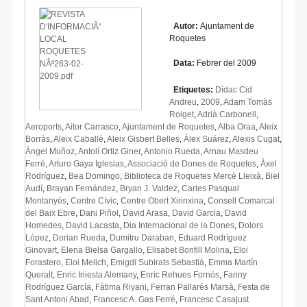
Autor:
Ajuntament de
Roquetes
Data:
Febrer del 2009
Etiquetes:
Dídac Cid
Andreu
,
2009
,
Adam Tomàs
Roiget
,
Adrià Carbonell
,
Aeroports
,
Aitor Carrasco
,
Ajuntament de Roquetes
,
Alba Oraa
,
Aleix
Borràs
,
Aleix Caballé
,
Aleix Gisbert Belles
,
Àlex Suárez
,
Alexis Cugat
,
Àngel Muñoz
,
Antolí Ortiz Giner
,
Antonio Rueda
,
Arnau Masdeu
Ferré
,
Arturo Gaya Iglesias
,
Associació de Dones de Roquetes
,
Àxel
Rodríguez
,
Bea Domingo
,
Biblioteca de Roquetes Mercè Lleixà
,
Biel
Audí
,
Brayan Fernández
,
Bryan J. Valdez
,
Carles Pasqual
Montanyès
,
Centre Cívic
,
Centre Obert Xirinxina
,
Consell Comarcal
del Baix Ebre
,
Dani Piñol
,
David Arasa
,
David Garcia
,
David
Homedes
,
David Lacasta
,
Dia Internacional de la Dones
,
Dolors
López
,
Dorian Rueda
,
Dumitru Daraban
,
Eduard Rodríguez
Ginovart
,
Elena Bielsa Gargallo
,
Elisabet Bonfill Molina
,
Eloi
Forastero
,
Eloi Melich
,
Emigdi Subirats Sebastià
,
Emma Martín
Queralt
,
Enric Iniesta Alemany
,
Enric Rehues Fornós
,
Fanny
Rodríguez García
,
Fàtima Riyani
,
Ferran Pallarés Marsà
,
Festa de
Sant Antoni Abad
,
Francesc A. Gas Ferré
,
Francesc Casajust