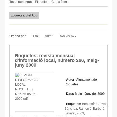
Tot el contingut
Etiquetes
Cerca ítems.
Etiquetes: Biel Audí
Ordena per:
Títol
Autor
Data d'alta
Roquetes: revista mensual
d'informació local, número 266, maig-
juny 2009
Autor:
Ajuntament de
Roquetes
Data:
Maig - Juny del 2009
Etiquetes:
Benjamín Cuevas
Sánchez
,
Ramon J. Barberà
Salayet
,
2009
,