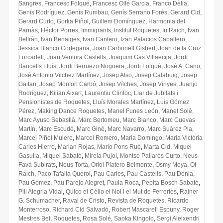
Sangres
,
Francesc Folqué
,
Francesc Ollé Garcia
,
Franco Dèlia
,
Genís Rodríguez
,
Genís Rumbau
,
Genís Serrano Forés
,
Gerard Cid
,
Gerard Curto
,
Gorka Piñol
,
Guillem Domínguez
,
Harmonia del
Parnàs
,
Héctor Porres
,
Immigrants
,
Institut Roquetes
,
Iu Raich
,
Ivan
Beltrán
,
Ivan Benaiges
,
Ivan Cantero
,
Izan Palacios Caballero
,
Jessica Blanco Cortegana
,
Joan Carbonell Gisbert
,
Joan de la Cruz
Forcadell
,
Joan Ventura Castells
,
Joaquim Gas Villaecija
,
Jordi
Baucells Lluís
,
Jordi Berruezo Noguera
,
Jordi Folqué
,
José A. Cano
,
José Antonio Vilchez Martínez
,
Josep Also
,
Josep Calabuig
,
Josep
Gaitan
,
Josep Monfort Carbó
,
Josep Vílches
,
Josep Vinyes
,
Juanjo
Rodríguez
,
Kilian Aixart
,
Laurentiu Clintoc
,
Llar de Jubilats i
Pensionistes de Roquetes
,
Lluís Morales Martínez
,
Luis Gómez
Pérez
,
Making Dance Roquetes
,
Manel Funes León
,
Manel Solé
,
Marc Ayuso Sebastià
,
Marc Bertomeu
,
Marc Blanco
,
Marc Cuevas
Martín
,
Marc Escudé
,
Marc Giné
,
Marc Navarro
,
Marc Suàrez Pla
,
Marcel Piñol Mulero
,
Marcel Romero
,
Maria Domingo
,
Maria Victòria
Carles Hierro
,
Marian Rojas
,
Mario Pons Rué
,
Marta Cid
,
Miquel
Gasulla
,
Miquel Sabaté
,
Mireia Pujol
,
Montse Pallarés Curto
,
Neus
Favà Subirats
,
Neus Torta
,
Oriol Platero Belmonte
,
Osmy Moya
,
Ot
Raich
,
Paco Tafalla Querol
,
Pau Carles
,
Pau Castells
,
Pau Dènia
,
Pau Gómez
,
Pau Parejo Alegret
,
Paula Roca
,
Pepita Bosch Sabaté
,
Pili Alegria Vidal
,
Quico el Célio el Noi i el Mut de Ferreries
,
Rainer
G. Schumacher
,
Raval de Cristo
,
Revista de Roquetes
,
Ricardo
Monterroso
,
Richard Cid Salvadó
,
Robert Mascarell Espuny
,
Roger
Mestres Bel
,
Roquetes
,
Rosa Solé
,
Saoka Kingolo
,
Sergi Aleixendri