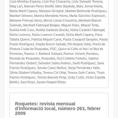
Lluís Monllau Espuny
,
Lluís Poy Chavarría
,
Lluís Salvadó Tenesa
,
Mag Lari
,
Manuel Pérez Bonfill
,
Marc Bautista
,
Marc Jornet Niella
,
Maria Martí Capera
,
Mariano Gil Agné
,
Maribel Belmonte Rodríguez
,
Maribel Gimeno
,
Marina Mendieta Homs
,
Marta Sànchez Espinach
,
Melanie Príncep Geira
,
Mercè Lleixà Chavarría
,
Meritxell Blanch
Subirats
,
Meritxell Fabregat Baiges
,
Miguel Páez
,
Miquel Torta
,
Noèlia Antó Caro
,
Noèlia Gallardo Borràs
,
Núria Castelló Fabregat
,
Núria Lorenzo
,
Núria Lorenzo Casadó
,
Núria Martí Capera
,
Paco
Tafalla Querol
,
Patrícia Miquel Carot
,
Paula Casajust Sangres
,
Paula
Pardo Rodríguez
,
Pepita Bosch Sabaté
,
Pili Alegria Vidal
,
Premi de
Pintura Ciutat de Roquetes
,
PSC
,
Quico el Célio el Noi i el Mut de
Ferreries
,
Ramon J. Barberà Salayet
,
Ramon Vicient
,
Residus
,
Revista de Roquetes
,
Roquetes
,
Rut Cortiella Fortuño
,
Sabina
Fernández Gisbert
,
Salvador Sales Andreu
,
Santi Rodríguez
,
Sara
Farnós Rodríguez
,
Senda Calvo Muñoz
,
Sergi Fernández Valls
,
Silvia Gilabert Villalba
,
Teresa Cid Ortal
,
Teresa Solé Carles
,
Thais
Farnós Rodríguez
,
Tomàs Barceló Roig
,
Vicky Curto
,
Víctor Espelta
Bellés
,
Xavi Royo
,
Xavier Alegret Ribas
Roquetes: revista mensual
d'informació local, número 263, febrer
2009