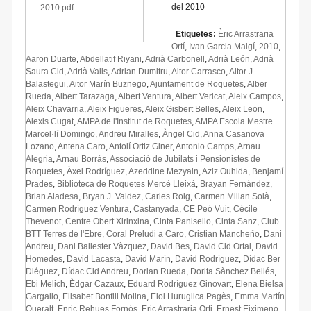
del 2010
Etiquetes:
Èric Arrastraria
Ortí
,
Ivan Garcia Maigí
,
2010
,
Aaron Duarte
,
Abdellatif Riyani
,
Adrià Carbonell
,
Adrià León
,
Adrià
Saura Cid
,
Adrià Valls
,
Adrian Dumitru
,
Aitor Carrasco
,
Aitor J.
Balastegui
,
Aitor Marín Buznego
,
Ajuntament de Roquetes
,
Alber
Rueda
,
Albert Tarazaga
,
Albert Ventura
,
Albert Vericat
,
Aleix Campos
,
Aleix Chavarria
,
Aleix Figueres
,
Aleix Gisbert Belles
,
Aleix Leon
,
Alexis Cugat
,
AMPA de l'Institut de Roquetes
,
AMPA Escola Mestre
Marcel·lí Domingo
,
Andreu Miralles
,
Àngel Cid
,
Anna Casanova
Lozano
,
Antena Caro
,
Antolí Ortiz Giner
,
Antonio Camps
,
Arnau
Alegria
,
Arnau Borràs
,
Associació de Jubilats i Pensionistes de
Roquetes
,
Àxel Rodríguez
,
Azeddine Mezyain
,
Aziz Ouhida
,
Benjamí
Prades
,
Biblioteca de Roquetes Mercè Lleixà
,
Brayan Fernández
,
Brian Aladesa
,
Bryan J. Valdez
,
Carles Roig
,
Carmen Millan Solà
,
Carmen Rodríguez Ventura
,
Castanyada
,
CE Peó Vuit
,
Cécile
Thevenot
,
Centre Obert Xirinxina
,
Cinta Panisello
,
Cinta Sanz
,
Club
BTT Terres de l'Ebre
,
Coral Preludi a Caro
,
Cristian Mancheño
,
Dani
Andreu
,
Dani Ballester Vàzquez
,
David Bes
,
David Cid Ortal
,
David
Homedes
,
David Lacasta
,
David Marín
,
David Rodríguez
,
Dídac Ber
Diéguez
,
Dídac Cid Andreu
,
Dorian Rueda
,
Dorita Sànchez Bellés
,
Ebi Melich
,
Èdgar Cazaux
,
Eduard Rodríguez Ginovart
,
Elena Bielsa
Gargallo
,
Elisabet Bonfill Molina
,
Eloi Huruglica Pagès
,
Emma Martín
Queralt
,
Enric Rehues Fornós
,
Eric Arrastraria Orti
,
Ernest Eiximeno
,