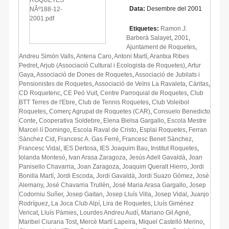
Data:
Desembre del 2001
Etiquetes:
Ramon J.
Barberà Salayet
,
2001
,
Ajuntament de Roquetes
,
Andreu Simón Valls
,
Antena Caro
,
Antoni Martí
,
Arantxa Ribes
Pedret
,
Arjub (Associació Cultural i Ecologista de Roquetes)
,
Artur
Gaya
,
Associació de Dones de Roquetes
,
Associació de Jubilats i
Pensionistes de Roquetes
,
Associació de Veïns La Ravaleta
,
Càritas
,
CD Roquetenc
,
CE Peó Vuit
,
Centre Parroquial de Roquetes
,
Club
BTT Terres de l'Ebre
,
Club de Tennis Roquetes
,
Club Voleibol
Roquetes
,
Comerç Agrupat de Roquetes (CAR)
,
Consuelo Benedicto
Conte
,
Cooperativa Soldebre
,
Elena Bielsa Gargallo
,
Escola Mestre
Marcel·lí Domingo
,
Escola Raval de Cristo
,
Esplai Roquetes
,
Ferran
Sànchez Cid
,
Francesc A. Gas Ferré
,
Francesc Benet Sànchez
,
Francesc Vidal
,
IES Dertosa
,
IES Joaquim Bau
,
Institut Roquetes
,
Iolanda Montesó
,
Ivan Arasa Zaragoza
,
Jesús Adell Gavaldà
,
Joan
Panisello Chavarria
,
Joan Zaragoza
,
Joaquim Queralt Hierro
,
Jordi
Bonilla Martí
,
Jordi Escoda
,
Jordi Gavaldà
,
Jordi Suazo Gómez
,
José
Alemany
,
José Chavarria Trullén
,
José Maria Arasa Gargallo
,
Josep
Codorniu Suñer
,
Josep Gaitan
,
Josep Lluís Villa
,
Josep Vidal
,
Juanjo
Rodríguez
,
La Joca Club Alpí
,
Lira de Roquetes
,
Lluís Giménez
Vericat
,
Lluís Pàmies
,
Lourdes Andreu Audí
,
Mariano Gil Agné
,
Maribel Ciurana Tost
,
Mercè Martí Lapeira
,
Miquel Castelló Merino
,