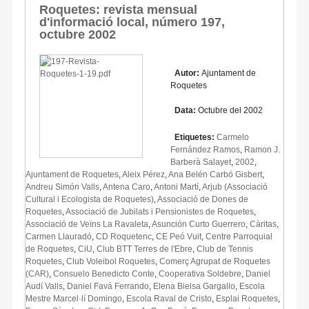
Roquetes: revista mensual
d'informació local, número 197,
octubre 2002
Autor:
Ajuntament de
Roquetes
Data:
Octubre del 2002
Etiquetes:
Carmelo
Fernández Ramos
,
Ramon J.
Barberà Salayet
,
2002
,
Ajuntament de Roquetes
,
Aleix Pérez
,
Ana Belén Carbó Gisbert
,
Andreu Simón Valls
,
Antena Caro
,
Antoni Martí
,
Arjub (Associació
Cultural i Ecologista de Roquetes)
,
Associació de Dones de
Roquetes
,
Associació de Jubilats i Pensionistes de Roquetes
,
Associació de Veïns La Ravaleta
,
Asunción Curto Guerrero
,
Càritas
,
Carmen Llauradó
,
CD Roquetenc
,
CE Peó Vuit
,
Centre Parroquial
de Roquetes
,
CiU
,
Club BTT Terres de l'Ebre
,
Club de Tennis
Roquetes
,
Club Voleibol Roquetes
,
Comerç Agrupat de Roquetes
(CAR)
,
Consuelo Benedicto Conte
,
Cooperativa Soldebre
,
Daniel
Audí Valls
,
Daniel Favá Ferrando
,
Elena Bielsa Gargallo
,
Escola
Mestre Marcel·lí Domingo
,
Escola Raval de Cristo
,
Esplai Roquetes
,