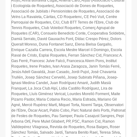
Royo
,
Anna Bonavila Cugat
,
Antena Caro
,
Arjub (Associació Cultural
i Ecologista de Roquetes)
,
Associació de Dones de Roquetes
,
Associació de Jubilats i Pensionistes de Roquetes
,
Associació de
Veïns La Ravaleta
,
Càritas
,
CD Roquetenc
,
CE Peó Vuit
,
Centre
Parroquial de Roquetes
,
CiU
,
Club BTT Terres de l'Ebre
,
Club de
Tennis Roquetes
,
Club Voleibol Roquetes
,
Comerç Agrupat de
Roquetes (CAR)
,
Consuelo Benedicto Conte
,
Cooperativa Soldebre
,
Damià Serrato
,
David Gauxachs Font
,
Dídac Crespo Pérez
,
Dolors
Queralt Moreso
,
Duna Fontanet Sanz
,
Elena Bielsa Gargallo
,
Enrique Cazalla Carrera
,
Escola Mestre Marcel·lí Domingo
,
Escola
Raval de Cristo
,
Esplai Roquetes
,
Ferran Sànchez Cid
,
Francesc A.
Gas Ferré
,
Francesc Julve Falcó
,
Francesca Aliern Pons
,
Institut
Roquetes
,
Irene Prades
,
Ivan Arasa Zaragoza
,
Janin Tomàs Ferré
,
Jesús Adell Gavaldà
,
Joan Casado
,
Jordi Pujol
,
José Chavarria
Trullén
,
Josep Sánchez Cervelló
,
Josep Subirats Piñana
,
Josep-
Ignasi Medina Candel
,
Juan Rodríguez Amaré
,
Judith Masià
Franquet
,
La Joca Club Alpí
,
Lidia Castillo Rodríguez
,
Lira de
Roquetes
,
Lluís Giménez Vericat
,
Lourdes Morelló Forment
,
Maite
Pizarro Pastor
,
Maria Cotaina Recio
,
Maria Estrada
,
Mariano Gil
Agné
,
Mercè Rupérez Martí
,
Miquel Torta
,
Noemí Targa
,
Observatori
de l'Ebre
,
Òscar Aicart
,
Pablo Cobo
,
Parc Natural dels Ports
,
Patronat
de Festes de Roquetes
,
Pau Samper
,
Paula Casajust Sangres
,
Pepi
Arbona Ortí
,
Pere Mulet Gilabert
,
PP
,
PSC
,
Ramon Cid
,
Ramon
Valldepérez Vilagrasa
,
Revista de Roquetes
,
Rosa Baiges
,
Roser
Sánchez Tomàs
,
Salvado Jardí
,
Tamara Benito Rael
,
Teresa Silva
,