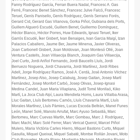
Fanny Rodríguez García
,
Ferran Buera Nadal
,
Francesc A. Gas
Ferré
,
Francesc Benet Sànchez
,
Francesc Julve Falcó
,
Francesc
Teruel
,
Genís Panisello
,
Genís Rodríguez
,
Genís Serrano Forés
,
Gerard Cid
,
Gerard Gas Vilanova
,
Gorka Piñol
,
Gubiana dels Ports
,
Guillem Algueró Escudé
,
Guillem Benet
,
Guillermo Domínguez
,
Héctor Blanco
,
Héctor Porres
,
Huw Edwards
,
Ignasi Teruel
,
Iker
Garrós Escudé
,
Íker Gisbert
,
Ivan Benaiges
,
Ivan Garcia Maigí
,
Izan
Palacios Caballero
,
Jaume Ber
,
Jaume Minerva
,
Javier Oliveras
,
Joan Carbonell Gisbert
,
Joan Moldovan
,
Joan Montesó Ollé
,
Joan
Ventura Castells
,
Joan Villaecija Blanch
,
Joaquim Gas Villaecija
,
Joel Curto
,
Jordi Ariñol Fernando
,
Jordi Baucells Lluís
,
Jordi
Berruezo Noguera
,
Jordi Chavarria
,
Jordi Martínez
,
Jordi Ribes
Adell
,
Jorge Rodríguez Ramos
,
José A. Cerdà
,
José Antonio Vilchez
Martínez
,
Josep Also
,
Josep Calabuig
,
Josep Gaitan
,
Josep Martí
Fernàndez
,
Josep Monfort Carbó
,
Josep Olivas
,
Josep-Ignasi
Medina Candel
,
Juan Maria Vilaplana
,
Judit Tomé Monllaó
,
Kiko
Martí
,
La Joca Club Alpí
,
Laura Mendieta Homs
,
Laura Villalba Arasa
,
Lluc Gaitan
,
Lluís Bertomeu Camós
,
Lluís Chavarría Martí
,
Lluís
Morales Martínez
,
Lluís Pàmies
,
Lucas Escoda Beltrán
,
Manel Funes
León
,
Manel Solé
,
Manolo Arrufat
,
Marc Ayuso Sebastià
,
Marc
Bertomeu
,
Marc Cuevas Martín
,
Marc Gombau
,
Marc J. Rodríguez
,
Marc Machí
,
Marc Solé Ferrer
,
Marc Vericat Querol
,
Marcel Piñol
Mulero
,
Maria Victòria Carles Hierro
,
Miquel Bastons Curto
,
Miquel
Gasulla
,
Miquel Queixal
,
Miquel Sabaté
,
Montse Rollán Jovani
,
Moto
Club Roquetes
,
Musta Riany
,
Mustapha Mezyain
,
Mustapha Riyani