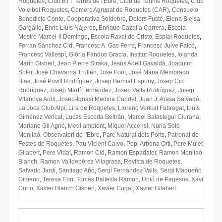
Roquetes
,
Club BTT Terres de l'Ebre
,
Club de Tennis Roquetes
,
Club
Voleibol Roquetes
,
Comerç Agrupat de Roquetes (CAR)
,
Consuelo
Benedicto Conte
,
Cooperativa Soldebre
,
Dolors Fusté
,
Elena Bielsa
Gargallo
,
Enric Lluís Nàjeros
,
Enrique Cazalla Carrera
,
Escola
Mestre Marcel·lí Domingo
,
Escola Raval de Cristo
,
Esplai Roquetes
,
Ferran Sànchez Cid
,
Francesc A. Gas Ferré
,
Francesc Julve Falcó
,
Francesc Vallespí
,
Glòria Fandos Gracia
,
Institut Roquetes
,
Iolanda
Marín Gisbert
,
Jean Pierre Straka
,
Jesús Adell Gavaldà
,
Joaquim
Soler
,
José Chavarria Trullén
,
José Font
,
José Maria Membrado
Blas
,
José Povill Rodríguez
,
Josep Bernial Espuny
,
Josep Cid
Rodríguez
,
Josep Martí Fernàndez
,
Josep Valls Rodríguez
,
Josep
Vilanova Ardit
,
Josep-Ignasi Medina Candel
,
Juan J. Arasa Salvadó
,
La Joca Club Alpí
,
Lira de Roquetes
,
Llorenç Vericat Fabregat
,
Lluís
Giménez Vericat
,
Lucas Escoda Beltrán
,
Marcel Balastegui Ciurana
,
Mariano Gil Agné
,
Medi ambient
,
Miquel Accensi
,
Núria Solé
Monllaó
,
Observatori de l'Ebre
,
Parc Natural dels Ports
,
Patronat de
Festes de Roquetes
,
Pau Vicient Calvo
,
Pepi Arbona Ortí
,
Pere Mulet
Gilabert
,
Pere Vidal
,
Ramon Cid
,
Ramon Espadaler
,
Ramon Monllaó
Blanch
,
Ramon Valldepérez Vilagrasa
,
Revista de Roquetes
,
Salvado Jardí
,
Santiago Añó
,
Sergi Fernández Valls
,
Sergi Madueño
Gimeno
,
Teresa Ebri
,
Tomàs Ballesta Ramon
,
Unió de Pagesos
,
Xavi
Curto
,
Xavier Blanch Gisbert
,
Xavier Cugat
,
Xavier Gilabert