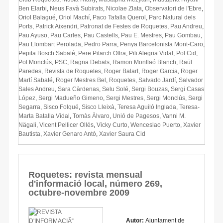
Ben Elarbi
,
Neus Favà Subirats
,
Nicolae Zlata
,
Observatori de l'Ebre
,
Oriol Balagué
,
Oriol Machí
,
Paco Tafalla Querol
,
Parc Natural dels
Ports
,
Patrick Aixendri
,
Patronat de Festes de Roquetes
,
Pau Andreu
,
Pau Ayuso
,
Pau Carles
,
Pau Castells
,
Pau E. Mestres
,
Pau Gombau
,
Pau Llombart Perolada
,
Pedro Parra
,
Penya Barcelonista Mont-Caro
,
Pepita Bosch Sabaté
,
Pere Pitarch Oltra
,
Pili Alegria Vidal
,
Pol Cid
,
Pol Monclús
,
PSC
,
Ragna Debats
,
Ramon Monllaó Blanch
,
Raül
Paredes
,
Revista de Roquetes
,
Roger Balart
,
Roger Garcia
,
Roger
Martí Sabaté
,
Roger Mestres Bel
,
Roquetes
,
Salvado Jardí
,
Salvador
Sales Andreu
,
Sara Càrdenas
,
Selu Solé
,
Sergi Bouzas
,
Sergi Casas
López
,
Sergi Madueño Gimeno
,
Sergi Mestres
,
Sergi Monclús
,
Sergi
Segarra
,
Sisco Folqué
,
Sisco Lleixà
,
Teresa Aguiló Inglada
,
Teresa-
Marta Batalla Vidal
,
Tomàs Àlvaro
,
Unió de Pagesos
,
Vanni M.
Nägali
,
Vicent Pellicer Ollés
,
Vicky Curto
,
Wenceslao Puerto
,
Xavier
Bautista
,
Xavier Genaro Antó
,
Xavier Saura Cid
Roquetes: revista mensual
d'informació local, número 269,
octubre-novembre 2009
Autor:
Ajuntament de