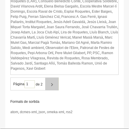
Roquetes (CAR)
,
Consuelo Benedicto Conte
,
Cooperativa Soldebre
,
David Vilanova Ardit
,
Elena Bielsa Gargallo
,
Escola Mestre Marcel·lí
Domingo
,
Escola Raval de Cristo
,
Esplai Roquetes
,
Ester Baiges
,
Felip Puig
,
Ferran Sànchez Cid
,
Francesc A. Gas Ferré
,
Ignasi
Pallarès
,
Institut Roquetes
,
Jesús Adell Gavaldà
,
Jesús Lleixà
,
Joan
Miquel Torta Margalef
,
Joan Saura Ferrando
,
José Chavarria Trullén
,
Josep Adam
,
La Joca Club Alpí
,
Lira de Roquetes
,
Lluís Blanch
,
Lluís
Chavarría Martí
,
Lluís Giménez Vericat
,
Manel Masià Marsà
,
Marc
Mulet Gas
,
Marcial Pagà Tomàs
,
Mariano Gil Agné
,
Marta Ramiro
Salido
,
Medi ambient
,
Observatori de l'Ebre
,
Patronat de Festes de
Roquetes
,
Pepi Arbona Ortí
,
Pere Mulet Gilabert
,
PP
,
PSC
,
Ramon
Valldepérez Vilagrasa
,
Revista de Roquetes
,
Rosa Membrado
,
Salvado Jardí
,
Santiago Añó
,
Tomàs Ballesta Ramon
,
Unió de
Pagesos
,
Xavi Gisbert
Pàgina
de 2
Formats de sortida
atom
,
dcmes-xml
,
json
,
omeka-xml
,
rss2