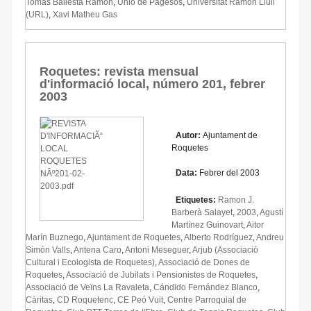
Tomàs Ballesta Ramon
,
Unió de Pagesos
,
Universitat Ramon Llull
(URL)
,
Xavi Matheu Gas
Roquetes: revista mensual
d'informació local, número 201, febrer
2003
Autor:
Ajuntament de
Roquetes
Data:
Febrer del 2003
Etiquetes:
Ramon J.
Barberà Salayet
,
2003
,
Agustí
Martínez Guinovart
,
Aitor
Marín Buznego
,
Ajuntament de Roquetes
,
Alberto Rodríguez
,
Andreu
Simón Valls
,
Antena Caro
,
Antoni Meseguer
,
Arjub (Associació
Cultural i Ecologista de Roquetes)
,
Associació de Dones de
Roquetes
,
Associació de Jubilats i Pensionistes de Roquetes
,
Associació de Veïns La Ravaleta
,
Cándido Fernández Blanco
,
Càritas
,
CD Roquetenc
,
CE Peó Vuit
,
Centre Parroquial de