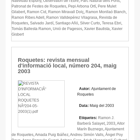
Natividad Espuny
,
Observatori de l'Ebre
,
Parc Natural dels Ports
,
Patronat de Festes de Roquetes
,
Pepi Arbona Ortí
,
Pere Mulet
Gilabert
,
Ramon Cid
,
Ramon Miravall Dolç
,
Ramon Monllaó Blanch
,
Ramon Ribes Adell
,
Ramon Valldepérez Vilagrasa
,
Revista de
Roquetes
,
Salvado Jardí
,
Santiago Añó
,
Silver Curto
,
Teresa Ebri
,
Tomàs Ballesta Ramon
,
Unió de Pagesos
,
Xavier Bautista
,
Xavier
Gisbert
Roquetes: revista mensual
d'informació local, número 204, maig
2003
Autor:
Ajuntament de
Roquetes
Data:
Maig del 2003
Etiquetes:
Ramon J.
Barberà Salayet
,
2003
,
Aitor
Marín Buznego
,
Ajuntament
de Roquetes
,
Amada Puig Ibáñez
,
Andreu Simón Valls
,
Àngel Poy