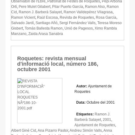
Observatori de l'Ebre
,
Patronat de Festes de Roquetes
,
Pepi Arbona
Ortí
,
Pere Mulet Gilabert
,
Pilar Puerto García
,
Ramon Also
,
Ramon
Cid
,
Ramon J. Barberà Salayet
,
Ramon Valldepérez Vilagrasa
,
Ramon Vicient
,
Raül Escosa
,
Revista de Roquetes
,
Rosa Garcia
,
Salvado Jardí
,
Santiago Añó
,
Sergi Fernández Valls
,
Teresa Moreso
Gisbert
,
Tomàs Ballesta Ramon
,
Unió de Pagesos
,
Ximo Rambla
Manzano
,
Zaida Arasa Sanabra
Roquetes: revista mensual
d'informació local, número 186,
octubre 2001
Autor:
Ajuntament de
Roquetes
Data:
Octubre del 2001
Etiquetes:
Ramon J.
Barberà Salayet
,
2001
,
Ajuntament de Roquetes
,
Albert Giné Cid
,
Ana Pizarro Pastor
,
Andreu Simón Valls
,
Anna