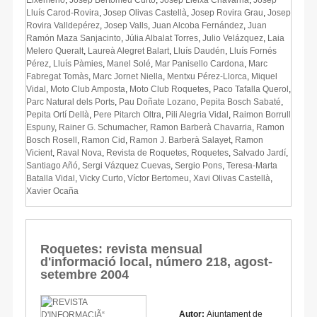
Lluís Carod-Rovira
,
Josep Olivas Castellà
,
Josep Rovira Grau
,
Josep
Rovira Valldepérez
,
Josep Valls
,
Juan Alcoba Fernández
,
Juan
Ramón Maza Sanjacinto
,
Júlia Albalat Torres
,
Julio Velázquez
,
Laia
Melero Queralt
,
Laureà Alegret Balart
,
Lluís Daudén
,
Lluís Fornés
Pérez
,
Lluís Pàmies
,
Manel Solé
,
Mar Panisello Cardona
,
Marc
Fabregat Tomàs
,
Marc Jornet Niella
,
Mentxu Pérez-Llorca
,
Miquel
Vidal
,
Moto Club Amposta
,
Moto Club Roquetes
,
Paco Tafalla Querol
,
Parc Natural dels Ports
,
Pau Doñate Lozano
,
Pepita Bosch Sabaté
,
Pepita Ortí Dellà
,
Pere Pitarch Oltra
,
Pili Alegria Vidal
,
Raimon Borrull
Espuny
,
Rainer G. Schumacher
,
Ramon Barberà Chavarria
,
Ramon
Bosch Rosell
,
Ramon Cid
,
Ramon J. Barberà Salayet
,
Ramon
Vicient
,
Raval Nova
,
Revista de Roquetes
,
Roquetes
,
Salvado Jardí
,
Santiago Añó
,
Sergi Vázquez Cuevas
,
Sergio Pons
,
Teresa-Marta
Batalla Vidal
,
Vicky Curto
,
Víctor Bertomeu
,
Xavi Olivas Castellà
,
Xavier Ocaña
Roquetes: revista mensual
d'informació local, número 218, agost-
setembre 2004
Autor:
Ajuntament de