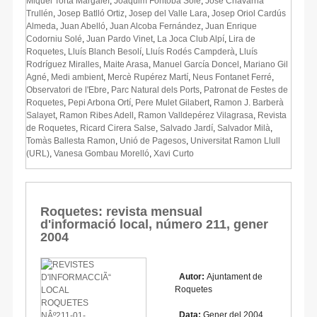
Miquel Torta Margalef
,
Joaquim Fontoba Solé
,
José Chavarria
Trullén
,
Josep Batlló Ortiz
,
Josep del Valle Lara
,
Josep Oriol Cardús
Almeda
,
Juan Abelló
,
Juan Alcoba Fernández
,
Juan Enrique
Codorniu Solé
,
Juan Pardo Vinet
,
La Joca Club Alpí
,
Lira de
Roquetes
,
Lluís Blanch Besolí
,
Lluís Rodés Campderà
,
Lluís
Rodríguez Miralles
,
Maite Arasa
,
Manuel García Doncel
,
Mariano Gil
Agné
,
Medi ambient
,
Mercè Rupérez Martí
,
Neus Fontanet Ferré
,
Observatori de l'Ebre
,
Parc Natural dels Ports
,
Patronat de Festes de
Roquetes
,
Pepi Arbona Ortí
,
Pere Mulet Gilabert
,
Ramon J. Barberà
Salayet
,
Ramon Ribes Adell
,
Ramon Valldepérez Vilagrasa
,
Revista
de Roquetes
,
Ricard Cirera Salse
,
Salvado Jardí
,
Salvador Milà
,
Tomàs Ballesta Ramon
,
Unió de Pagesos
,
Universitat Ramon Llull
(URL)
,
Vanesa Gombau Morelló
,
Xavi Curto
Roquetes: revista mensual
d'informació local, número 211, gener
2004
Autor:
Ajuntament de
Roquetes
Data:
Gener del 2004