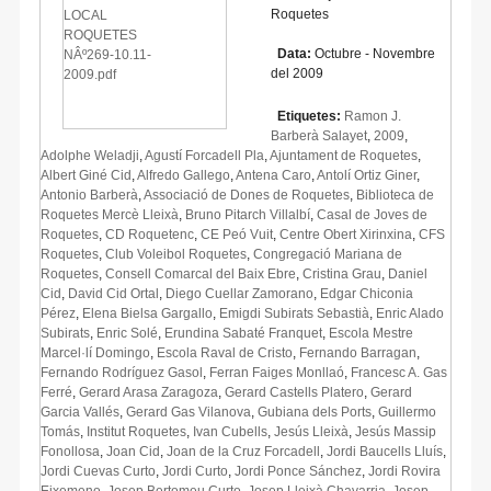
Roquetes
Data:
Octubre - Novembre
del 2009
Etiquetes:
Ramon J.
Barberà Salayet
,
2009
,
Adolphe Weladji
,
Agustí Forcadell Pla
,
Ajuntament de Roquetes
,
Albert Giné Cid
,
Alfredo Gallego
,
Antena Caro
,
Antolí Ortiz Giner
,
Antonio Barberà
,
Associació de Dones de Roquetes
,
Biblioteca de
Roquetes Mercè Lleixà
,
Bruno Pitarch Villalbí
,
Casal de Joves de
Roquetes
,
CD Roquetenc
,
CE Peó Vuit
,
Centre Obert Xirinxina
,
CFS
Roquetes
,
Club Voleibol Roquetes
,
Congregació Mariana de
Roquetes
,
Consell Comarcal del Baix Ebre
,
Cristina Grau
,
Daniel
Cid
,
David Cid Ortal
,
Diego Cuellar Zamorano
,
Edgar Chiconia
Pérez
,
Elena Bielsa Gargallo
,
Emigdi Subirats Sebastià
,
Enric Alado
Subirats
,
Enric Solé
,
Erundina Sabaté Franquet
,
Escola Mestre
Marcel·lí Domingo
,
Escola Raval de Cristo
,
Fernando Barragan
,
Fernando Rodríguez Gasol
,
Ferran Faiges Monllaó
,
Francesc A. Gas
Ferré
,
Gerard Arasa Zaragoza
,
Gerard Castells Platero
,
Gerard
Garcia Vallés
,
Gerard Gas Vilanova
,
Gubiana dels Ports
,
Guillermo
Tomás
,
Institut Roquetes
,
Ivan Cubells
,
Jesús Lleixà
,
Jesús Massip
Fonollosa
,
Joan Cid
,
Joan de la Cruz Forcadell
,
Jordi Baucells Lluís
,
Jordi Cuevas Curto
,
Jordi Curto
,
Jordi Ponce Sánchez
,
Jordi Rovira
Eixemeno
,
Josep Bertomeu Curto
,
Josep Lleixà Chavarria
,
Josep