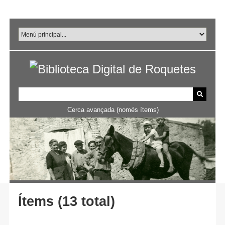
Salta
al
contingut
principal
Cerca avançada (només ítems)
Ítems (13 total)