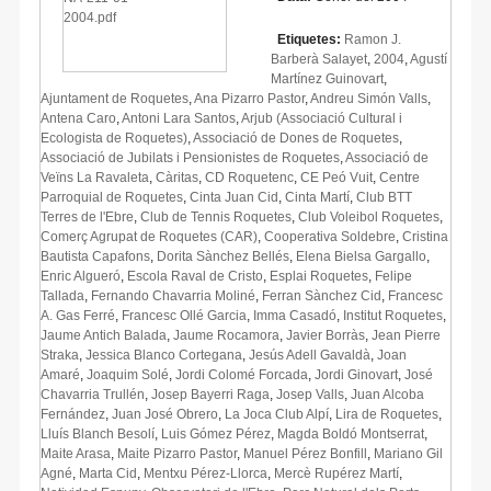
Etiquetes:
Ramon J.
Barberà Salayet
,
2004
,
Agustí
Martínez Guinovart
,
Ajuntament de Roquetes
,
Ana Pizarro Pastor
,
Andreu Simón Valls
,
Antena Caro
,
Antoni Lara Santos
,
Arjub (Associació Cultural i
Ecologista de Roquetes)
,
Associació de Dones de Roquetes
,
Associació de Jubilats i Pensionistes de Roquetes
,
Associació de
Veïns La Ravaleta
,
Càritas
,
CD Roquetenc
,
CE Peó Vuit
,
Centre
Parroquial de Roquetes
,
Cinta Juan Cid
,
Cinta Martí
,
Club BTT
Terres de l'Ebre
,
Club de Tennis Roquetes
,
Club Voleibol Roquetes
,
Comerç Agrupat de Roquetes (CAR)
,
Cooperativa Soldebre
,
Cristina
Bautista Capafons
,
Dorita Sànchez Bellés
,
Elena Bielsa Gargallo
,
Enric Algueró
,
Escola Raval de Cristo
,
Esplai Roquetes
,
Felipe
Tallada
,
Fernando Chavarria Moliné
,
Ferran Sànchez Cid
,
Francesc
A. Gas Ferré
,
Francesc Ollé Garcia
,
Imma Casadó
,
Institut Roquetes
,
Jaume Antich Balada
,
Jaume Rocamora
,
Javier Borràs
,
Jean Pierre
Straka
,
Jessica Blanco Cortegana
,
Jesús Adell Gavaldà
,
Joan
Amaré
,
Joaquim Solé
,
Jordi Colomé Forcada
,
Jordi Ginovart
,
José
Chavarria Trullén
,
Josep Bayerri Raga
,
Josep Valls
,
Juan Alcoba
Fernández
,
Juan José Obrero
,
La Joca Club Alpí
,
Lira de Roquetes
,
Lluís Blanch Besolí
,
Luis Gómez Pérez
,
Magda Boldó Montserrat
,
Maite Arasa
,
Maite Pizarro Pastor
,
Manuel Pérez Bonfill
,
Mariano Gil
Agné
,
Marta Cid
,
Mentxu Pérez-Llorca
,
Mercè Rupérez Martí
,