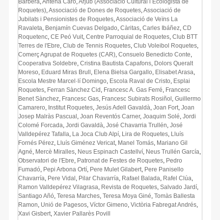
Barberà
,
Antena Caro
,
Arjub (Associació Cultural i Ecologista de
Roquetes)
,
Associació de Dones de Roquetes
,
Associació de
Jubilats i Pensionistes de Roquetes
,
Associació de Veïns La
Ravaleta
,
Benjamín Cuevas Delgado
,
Càritas
,
Carles Ibáñez
,
CD
Roquetenc
,
CE Peó Vuit
,
Centre Parroquial de Roquetes
,
Club BTT
Terres de l'Ebre
,
Club de Tennis Roquetes
,
Club Voleibol Roquetes
,
Comerç Agrupat de Roquetes (CAR)
,
Consuelo Benedicto Conte
,
Cooperativa Soldebre
,
Cristina Bautista Capafons
,
Dolors Queralt
Moreso
,
Eduard Miras Brull
,
Elena Bielsa Gargallo
,
Elisabet Arasa
,
Escola Mestre Marcel·lí Domingo
,
Escola Raval de Cristo
,
Esplai
Roquetes
,
Ferran Sànchez Cid
,
Francesc A. Gas Ferré
,
Francesc
Benet Sànchez
,
Francesc Gas
,
Francesc Subirats Rosiñol
,
Guillermo
Camarero
,
Institut Roquetes
,
Jesús Adell Gavaldà
,
Joan Fort
,
Joan
Josep Malràs Pascual
,
Joan Reventós Carner
,
Joaquim Solé
,
Jordi
Colomé Forcada
,
Jordi Gavaldà
,
José Chavarria Trullén
,
José
Valldepérez Tafalla
,
La Joca Club Alpí
,
Lira de Roquetes
,
Lluís
Fornés Pérez
,
Lluís Giménez Vericat
,
Manel Tomás
,
Mariano Gil
Agné
,
Mercè Miralles
,
Neus Espinach Castellví
,
Neus Trullén García
,
Observatori de l'Ebre
,
Patronat de Festes de Roquetes
,
Pedro
Fumadó
,
Pepi Arbona Ortí
,
Pere Mulet Gilabert
,
Pere Panisello
Chavarría
,
Pere Vidal
,
Pilar Chavarría
,
Rafael Balada
,
Rafel Clúa
,
Ramon Valldepérez Vilagrasa
,
Revista de Roquetes
,
Salvado Jardí
,
Santiago Añó
,
Teresa Marches
,
Teresa Moya Giné
,
Tomàs Ballesta
Ramon
,
Unió de Pagesos
,
Víctor Gimeno
,
Victòria Fabregat Andrés
,
Xavi Gisbert
,
Xavier Pallarès Povill