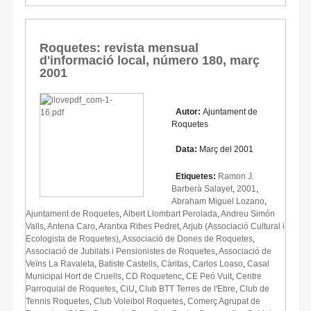
Roquetes: revista mensual
d'informació local, número 180, març
2001
Autor:
Ajuntament de
Roquetes
Data:
Març del 2001
Etiquetes:
Ramon J.
Barberà Salayet
,
2001
,
Abraham Miguel Lozano
,
Ajuntament de Roquetes
,
Albert Llombart Perolada
,
Andreu Simón
Valls
,
Antena Caro
,
Arantxa Ribes Pedret
,
Arjub (Associació Cultural i
Ecologista de Roquetes)
,
Associació de Dones de Roquetes
,
Associació de Jubilats i Pensionistes de Roquetes
,
Associació de
Veïns La Ravaleta
,
Batiste Castells
,
Càritas
,
Carlos Loaso
,
Casal
Municipal Hort de Cruells
,
CD Roquetenc
,
CE Peó Vuit
,
Centre
Parroquial de Roquetes
,
CiU
,
Club BTT Terres de l'Ebre
,
Club de
Tennis Roquetes
,
Club Voleibol Roquetes
,
Comerç Agrupat de