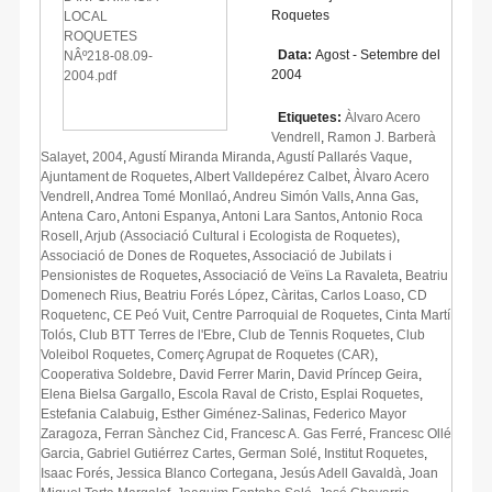
Roquetes
Data:
Agost - Setembre del
2004
Etiquetes:
Àlvaro Acero
Vendrell
,
Ramon J. Barberà
Salayet
,
2004
,
Agustí Miranda Miranda
,
Agustí Pallarés Vaque
,
Ajuntament de Roquetes
,
Albert Valldepérez Calbet
,
Àlvaro Acero
Vendrell
,
Andrea Tomé Monllaó
,
Andreu Simón Valls
,
Anna Gas
,
Antena Caro
,
Antoni Espanya
,
Antoni Lara Santos
,
Antonio Roca
Rosell
,
Arjub (Associació Cultural i Ecologista de Roquetes)
,
Associació de Dones de Roquetes
,
Associació de Jubilats i
Pensionistes de Roquetes
,
Associació de Veïns La Ravaleta
,
Beatriu
Domenech Rius
,
Beatriu Forés López
,
Càritas
,
Carlos Loaso
,
CD
Roquetenc
,
CE Peó Vuit
,
Centre Parroquial de Roquetes
,
Cinta Martí
Tolós
,
Club BTT Terres de l'Ebre
,
Club de Tennis Roquetes
,
Club
Voleibol Roquetes
,
Comerç Agrupat de Roquetes (CAR)
,
Cooperativa Soldebre
,
David Ferrer Marin
,
David Príncep Geira
,
Elena Bielsa Gargallo
,
Escola Raval de Cristo
,
Esplai Roquetes
,
Estefania Calabuig
,
Esther Giménez-Salinas
,
Federico Mayor
Zaragoza
,
Ferran Sànchez Cid
,
Francesc A. Gas Ferré
,
Francesc Ollé
Garcia
,
Gabriel Gutiérrez Cartes
,
German Solé
,
Institut Roquetes
,
Isaac Forés
,
Jessica Blanco Cortegana
,
Jesús Adell Gavaldà
,
Joan