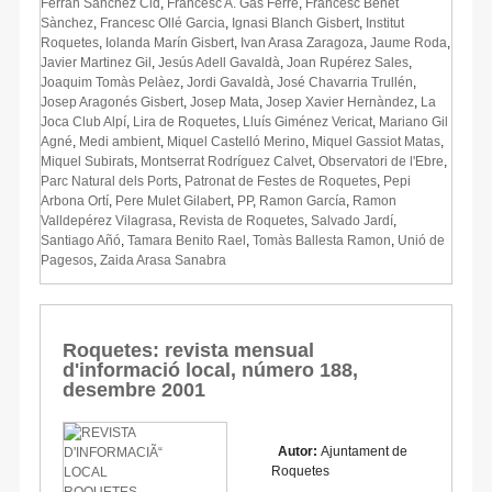
Ferran Sànchez Cid
,
Francesc A. Gas Ferré
,
Francesc Benet
Sànchez
,
Francesc Ollé Garcia
,
Ignasi Blanch Gisbert
,
Institut
Roquetes
,
Iolanda Marín Gisbert
,
Ivan Arasa Zaragoza
,
Jaume Roda
,
Javier Martinez Gil
,
Jesús Adell Gavaldà
,
Joan Rupérez Sales
,
Joaquim Tomàs Pelàez
,
Jordi Gavaldà
,
José Chavarria Trullén
,
Josep Aragonés Gisbert
,
Josep Mata
,
Josep Xavier Hernàndez
,
La
Joca Club Alpí
,
Lira de Roquetes
,
Lluís Giménez Vericat
,
Mariano Gil
Agné
,
Medi ambient
,
Miquel Castelló Merino
,
Miquel Gassiot Matas
,
Miquel Subirats
,
Montserrat Rodríguez Calvet
,
Observatori de l'Ebre
,
Parc Natural dels Ports
,
Patronat de Festes de Roquetes
,
Pepi
Arbona Ortí
,
Pere Mulet Gilabert
,
PP
,
Ramon García
,
Ramon
Valldepérez Vilagrasa
,
Revista de Roquetes
,
Salvado Jardí
,
Santiago Añó
,
Tamara Benito Rael
,
Tomàs Ballesta Ramon
,
Unió de
Pagesos
,
Zaida Arasa Sanabra
Roquetes: revista mensual
d'informació local, número 188,
desembre 2001
Autor:
Ajuntament de
Roquetes