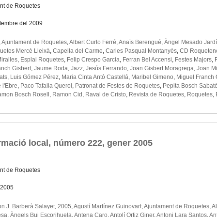
nt de Roquetes
etembre del 2009
,
Ajuntament de Roquetes
,
Albert Curto Ferré
,
Anaïs Berengué
,
Àngel Mesado Jardí
quetes Mercè Lleixà
,
Capella del Carme
,
Carles Pasqual Montanyès
,
CD Roqueten
iralles
,
Esplai Roquetes
,
Felip Crespo Garcia
,
Ferran Bel Accensi
,
Festes Majors
,
anch Gisbert
,
Jaume Roda
,
Jazz
,
Jesús Ferrando
,
Joan Gisbert Moragrega
,
Joan Mi
ats
,
Luis Gómez Pérez
,
Maria Cinta Antó Castellá
,
Maribel Gimeno
,
Miguel Franch 
 l'Ebre
,
Paco Tafalla Querol
,
Patronat de Festes de Roquetes
,
Pepita Bosch Sabat
mon Bosch Rosell
,
Ramon Cid
,
Raval de Cristo
,
Revista de Roquetes
,
Roquetes
,
rmació local, número 222, gener 2005
nt de Roquetes
 2005
 J. Barberà Salayet
,
2005
,
Agustí Martínez Guinovart
,
Ajuntament de Roquetes
,
A
esa
,
Àngels Buj Escorihuela
,
Antena Caro
,
Antolí Ortiz Giner
,
Antoni Lara Santos
,
An