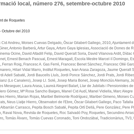
rmació local, número 276, setembre-octubre 2010
nt de Roquetes
- Octubre del 2010
 Cid Andreu
,
Moises Cuevas Delgado
,
Òscar Gilabert Gallego
,
2010
,
Ajuntament 
 Giner
,
Antonio Barberà
,
Artur Gaya
,
Arturo Gaya Iglesias
,
Associació de Dones de 
inema Ocine
,
David Altadill Felip
,
David Queralt Soria
,
David Vilanova Ardit
,
Dídac 
onet
,
Ernest Benach Pascual
,
Ernest Maragall
,
Escola Mestre Marcel·lí Domingo
,
Es
ó
,
Ferran Roig
,
Francesc A. Gas Ferré
,
Francesc Benet Sànchez
,
Francesc Ollé Gar
marero
,
Hilari Vidal Marro
,
Institut Roquetes
,
Ivan Arasa Zaragoza
,
Jaume Queralt S
rdi Adell Sabaté
,
Jordi Baucells Lluís
,
Jordi Ponce Sánchez
,
Jordi Prats
,
Jordi Ribes
Sanz (Lo Canalero)
,
Josep Ll. Solé
,
Josep Maria Bonet
,
Josep Monclús Alemany
,
J
es Meseguer
,
Laura Arasa
,
Laureà Alegret Balart
,
Llar de Jubilats i Pensionistes d
ulero Gómez
,
Mª Rosa Sancho Baiges
,
Manel Cid Audí
,
Manel Vidiella
,
Marc Alegre
les Hierro
,
Marian Rojas
,
Maribel Belmonte Rodríguez
,
Maribel Gimeno
,
Moises C
ats
,
Neus Llatje Hierro
,
Observatori de l'Ebre
,
Òscar Gilabert Gallego
,
Paco Tafalla
 Albarrán Carrasco
,
Pepita Bosch Sabaté
,
Pepita Ortí Dellà
,
Pere Gonzàlez
,
Pere Pi
o
,
Raval Nova
,
Revista de Roquetes
,
Roc Salvadó Poy
,
Roquetes
,
Secundino Arras
ro
,
Tomàs Àlvaro
,
Tomàs Cuevas Coronado
,
Toni Ondozábal
,
Tradicionàrius
,
TV3
,