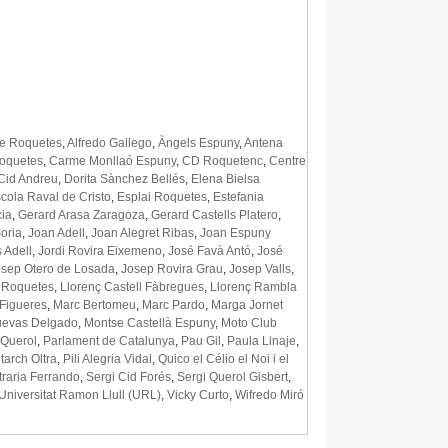
de Roquetes
,
Alfredo Gallego
,
Àngels Espuny
,
Antena
Roquetes
,
Carme Monllaó Espuny
,
CD Roquetenc
,
Centre
Cid Andreu
,
Dorita Sànchez Bellés
,
Elena Bielsa
cola Raval de Cristo
,
Esplai Roquetes
,
Estefania
cia
,
Gerard Arasa Zaragoza
,
Gerard Castells Platero
,
oria
,
Joan Adell
,
Joan Alegret Ribas
,
Joan Espuny
 Adell
,
Jordi Rovira Eixemeno
,
José Favà Antó
,
José
osep Otero de Losada
,
Josep Rovira Grau
,
Josep Valls
,
e Roquetes
,
Llorenç Castell Fàbregues
,
Llorenç Rambla
 Figueres
,
Marc Bertomeu
,
Marc Pardo
,
Marga Jornet
uevas Delgado
,
Montse Castellà Espuny
,
Moto Club
 Querol
,
Parlament de Catalunya
,
Pau Gil
,
Paula Linaje
,
tarch Oltra
,
Pili Alegria Vidal
,
Quico el Célio el Noi i el
traria Ferrando
,
Sergi Cid Forés
,
Sergi Querol Gisbert
,
Universitat Ramon Llull (URL)
,
Vicky Curto
,
Wifredo Miró