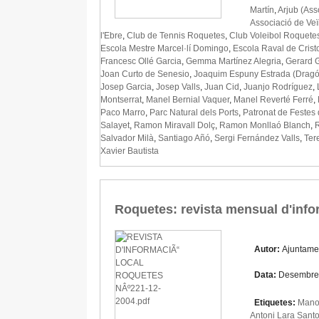
Martín
,
Arjub (Ass
Associació de Ve
l'Ebre
,
Club de Tennis Roquetes
,
Club Voleibol Roquete
Escola Mestre Marcel·lí Domingo
,
Escola Raval de Crist
Francesc Ollé Garcia
,
Gemma Martínez Alegria
,
Gerard 
Joan Curto de Senesio
,
Joaquim Espuny Estrada (Dragó
Josep Garcia
,
Josep Valls
,
Juan Cid
,
Juanjo Rodríguez
,
Montserrat
,
Manel Bernial Vaquer
,
Manel Reverté Ferré
,
Paco Marro
,
Parc Natural dels Ports
,
Patronat de Festes
Salayet
,
Ramon Miravall Dolç
,
Ramon Monllaó Blanch
,
Salvador Milà
,
Santiago Añó
,
Sergi Fernández Valls
,
Ter
Xavier Bautista
Roquetes: revista mensual d'inf
Autor:
Ajuntame
Data:
Desembre
Etiquetes:
Mano
Antoni Lara Sant