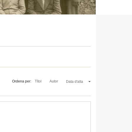
Ordena per:
Títol
Autor
Data d'alta