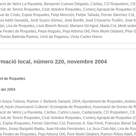
ació de Veïns La Ravaleta
,
Benjamín Cuevas Delgado
,
Càritas
,
CD Roquetenc
,
CE 
lub de Tennis Roquetes
,
Club Voleibol Roquetes
,
Comerç Agrupat de Roquetes (
al de Cristo
,
Esplai Roquetes
,
Felip Monclús
,
Felipe Tallada
,
Ferran Sànchez Cid
,
ús Adell Gavaldà
,
Jordi Suazo Gómez
,
José Bonfill
,
José Chavarria Trullén
,
José M
lpí
,
Lira de Roquetes
,
Lluís Blanch Besolí
,
Mariano Gil Agné
,
Marta Cid
,
Medi ambi
de Festes de Roquetes
,
Pepa Nogués
,
Pepi Arbona Ortí
,
Pere Mulet Gilabert
,
Pilar 
Tomàs Ballesta Ramon
,
Unió de Pagesos
,
Vicky Carles Hierro
ormació local, número 220, novembre 2004
nt de Roquetes
 del 2004
o Arasa Tuliesa
,
Ramon J. Barberà Salayet
,
2004
,
Ajuntament de Roquetes
,
Andreu
rtí
,
Arjub (Associació Cultural i Ecologista de Roquetes)
,
Associació de Dones de 
ació de Veïns La Ravaleta
,
Càritas
,
Carlos Loaso
,
Castanyada
,
CD Roquetenc
,
CE 
lub de Tennis Roquetes
,
Club Voleibol Roquetes
,
Comerç Agrupat de Roquetes (
o
,
Esplai Roquetes
,
Ferran Sànchez Cid
,
Francesc A. Gas Ferré
,
Francesc Benet S
llén
,
Josep Bargalló Badia
,
Juan Alcoba Fernández
,
La Joca Club Alpí
,
Lira de Ro
de Festes de Roquetes
,
Pepi Arbona Ortí
,
Pere Mulet Gilabert
,
Ramon Ribes Adell
,