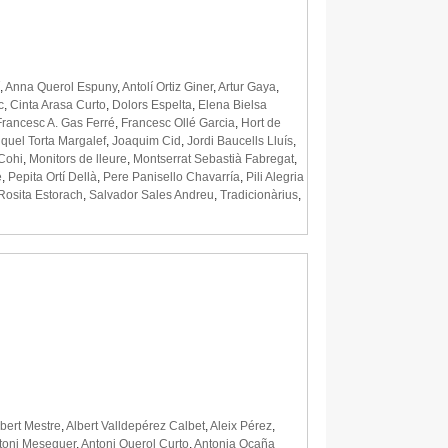
,
Anna Querol Espuny
,
Antolí Ortiz Giner
,
Artur Gaya
,
c
,
Cinta Arasa Curto
,
Dolors Espelta
,
Elena Bielsa
Francesc A. Gas Ferré
,
Francesc Ollé Garcia
,
Hort de
quel Torta Margalef
,
Joaquim Cid
,
Jordi Baucells Lluís
,
Cohi
,
Monitors de lleure
,
Montserrat Sebastià Fabregat
,
é
,
Pepita Ortí Dellà
,
Pere Panisello Chavarría
,
Pili Alegria
Rosita Estorach
,
Salvador Sales Andreu
,
Tradicionàrius
,
lbert Mestre
,
Albert Valldepérez Calbet
,
Aleix Pérez
,
toni Meseguer
,
Antoni Querol Curto
,
Antonia Ocaña