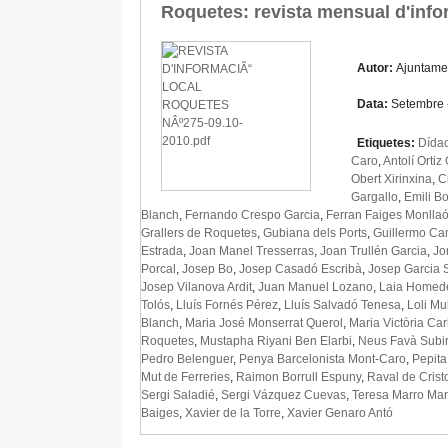
Roquetes: revista mensual d'info
Autor:
Ajuntame
Data:
Setembre 
Etiquetes:
Dídac
Caro
,
Antolí Ortiz
Obert Xirinxina
,
C
Gargallo
,
Emili B
Blanch
,
Fernando Crespo Garcia
,
Ferran Faiges Monlla
Grallers de Roquetes
,
Gubiana dels Ports
,
Guillermo Ca
Estrada
,
Joan Manel Tresserras
,
Joan Trullén Garcia
,
Jo
Porcal
,
Josep Bo
,
Josep Casadó Escribà
,
Josep Garcia 
Josep Vilanova Ardit
,
Juan Manuel Lozano
,
Laia Homed
Tolós
,
Lluís Fornés Pérez
,
Lluís Salvadó Tenesa
,
Loli M
Blanch
,
Maria José Monserrat Querol
,
Maria Victòria Car
Roquetes
,
Mustapha Riyani Ben Elarbi
,
Neus Favà Subir
Pedro Belenguer
,
Penya Barcelonista Mont-Caro
,
Pepita
Mut de Ferreries
,
Raimon Borrull Espuny
,
Raval de Crist
Sergi Saladié
,
Sergi Vázquez Cuevas
,
Teresa Marro Mar
Baiges
,
Xavier de la Torre
,
Xavier Genaro Antó