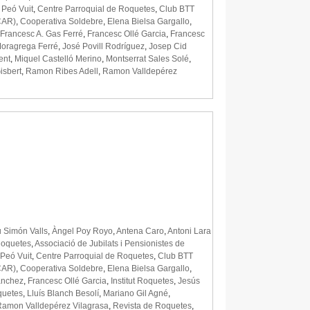
Peó Vuit
,
Centre Parroquial de Roquetes
,
Club BTT
CAR)
,
Cooperativa Soldebre
,
Elena Bielsa Gargallo
,
Francesc A. Gas Ferré
,
Francesc Ollé Garcia
,
Francesc
oragrega Ferré
,
José Povill Rodríguez
,
Josep Cid
ent
,
Miquel Castelló Merino
,
Montserrat Sales Solé
,
Gisbert
,
Ramon Ribes Adell
,
Ramon Valldepérez
 Simón Valls
,
Àngel Poy Royo
,
Antena Caro
,
Antoni Lara
Roquetes
,
Associació de Jubilats i Pensionistes de
Peó Vuit
,
Centre Parroquial de Roquetes
,
Club BTT
CAR)
,
Cooperativa Soldebre
,
Elena Bielsa Gargallo
,
ànchez
,
Francesc Ollé Garcia
,
Institut Roquetes
,
Jesús
quetes
,
Lluís Blanch Besolí
,
Mariano Gil Agné
,
Ramon Valldepérez Vilagrasa
,
Revista de Roquetes
,