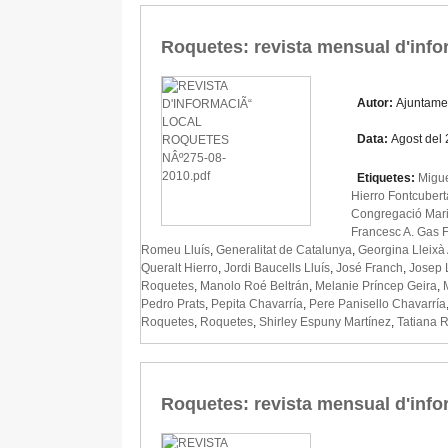
Roquetes: revista mensual d'info
Autor:
Ajuntame
Data:
Agost del
Etiquetes:
Migue
Hierro Fontcubert
Congregació Mar
Francesc A. Gas 
Romeu Lluís
,
Generalitat de Catalunya
,
Georgina Lleixà
Queralt Hierro
,
Jordi Baucells Lluís
,
José Franch
,
Josep 
Roquetes
,
Manolo Roé Beltrán
,
Melanie Príncep Geira
,
Pedro Prats
,
Pepita Chavarría
,
Pere Panisello Chavarría
Roquetes
,
Roquetes
,
Shirley Espuny Martínez
,
Tatiana R
Roquetes: revista mensual d'info