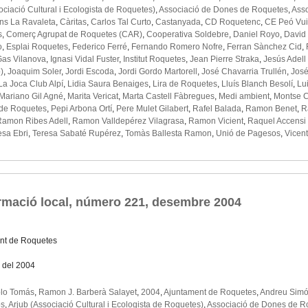
ociació Cultural i Ecologista de Roquetes)
,
Associació de Dones de Roquetes
,
Asso
ïns La Ravaleta
,
Càritas
,
Carlos Tal Curto
,
Castanyada
,
CD Roquetenc
,
CE Peó Vui
s
,
Comerç Agrupat de Roquetes (CAR)
,
Cooperativa Soldebre
,
Daniel Royo
,
David
o
,
Esplai Roquetes
,
Federico Ferré
,
Fernando Romero Nofre
,
Ferran Sànchez Cid
,
Gas Vilanova
,
Ignasi Vidal Fuster
,
Institut Roquetes
,
Jean Pierre Straka
,
Jesús Adell
)
,
Joaquim Soler
,
Jordi Escoda
,
Jordi Gordo Martorell
,
José Chavarria Trullén
,
José
La Joca Club Alpí
,
Lidia Saura Benaiges
,
Lira de Roquetes
,
Lluís Blanch Besolí
,
Lu
Mariano Gil Agné
,
Marita Vericat
,
Marta Castell Fàbregues
,
Medi ambient
,
Montse 
 de Roquetes
,
Pepi Arbona Ortí
,
Pere Mulet Gilabert
,
Rafel Balada
,
Ramon Benet
,
R
Ramon Ribes Adell
,
Ramon Valldepérez Vilagrasa
,
Ramon Vicient
,
Raquel Accensi
esa Ebri
,
Teresa Sabaté Rupérez
,
Tomàs Ballesta Ramon
,
Unió de Pagesos
,
Vicent
ormació local, número 221, desembre 2004
nt de Roquetes
 del 2004
lo Tomás
,
Ramon J. Barberà Salayet
,
2004
,
Ajuntament de Roquetes
,
Andreu Simó
os
,
Arjub (Associació Cultural i Ecologista de Roquetes)
,
Associació de Dones de R