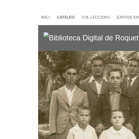
Salta
al
contingut
INICI
CATÀLEG
COL·LECCIONS
EXPOSICIO
principal