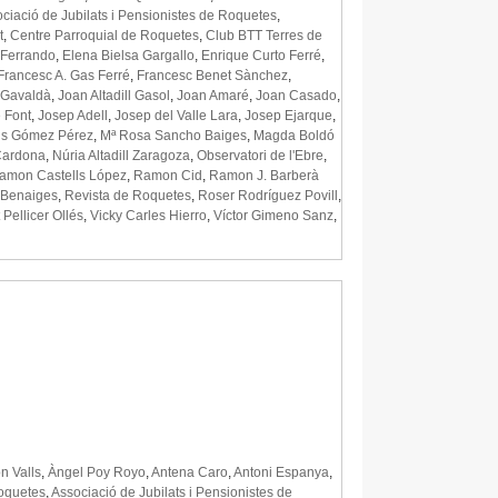
ciació de Jubilats i Pensionistes de Roquetes
,
t
,
Centre Parroquial de Roquetes
,
Club BTT Terres de
 Ferrando
,
Elena Bielsa Gargallo
,
Enrique Curto Ferré
,
Francesc A. Gas Ferré
,
Francesc Benet Sànchez
,
 Gavaldà
,
Joan Altadill Gasol
,
Joan Amaré
,
Joan Casado
,
 Font
,
Josep Adell
,
Josep del Valle Lara
,
Josep Ejarque
,
is Gómez Pérez
,
Mª Rosa Sancho Baiges
,
Magda Boldó
Cardona
,
Núria Altadill Zaragoza
,
Observatori de l'Ebre
,
amon Castells López
,
Ramon Cid
,
Ramon J. Barberà
 Benaiges
,
Revista de Roquetes
,
Roser Rodríguez Povill
,
 Pellicer Ollés
,
Vicky Carles Hierro
,
Víctor Gimeno Sanz
,
n Valls
,
Àngel Poy Royo
,
Antena Caro
,
Antoni Espanya
,
oquetes
,
Associació de Jubilats i Pensionistes de