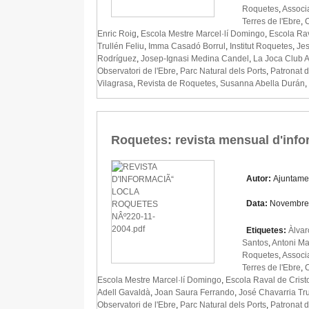
Roquetes
,
Associ
Terres de l'Ebre
,
C
Enric Roig
,
Escola Mestre Marcel·lí Domingo
,
Escola Rav
Trullén Feliu
,
Imma Casadó Borrul
,
Institut Roquetes
,
Jes
Rodríguez
,
Josep-Ignasi Medina Candel
,
La Joca Club A
Observatori de l'Ebre
,
Parc Natural dels Ports
,
Patronat 
Vilagrasa
,
Revista de Roquetes
,
Susanna Abella Durán
,
Roquetes: revista mensual d'inf
Autor:
Ajuntame
Data:
Novembre
Etiquetes:
Àlvar
Santos
,
Antoni Ma
Roquetes
,
Associ
Terres de l'Ebre
,
C
Escola Mestre Marcel·lí Domingo
,
Escola Raval de Crist
Adell Gavaldà
,
Joan Saura Ferrando
,
José Chavarria Tru
Observatori de l'Ebre
,
Parc Natural dels Ports
,
Patronat 