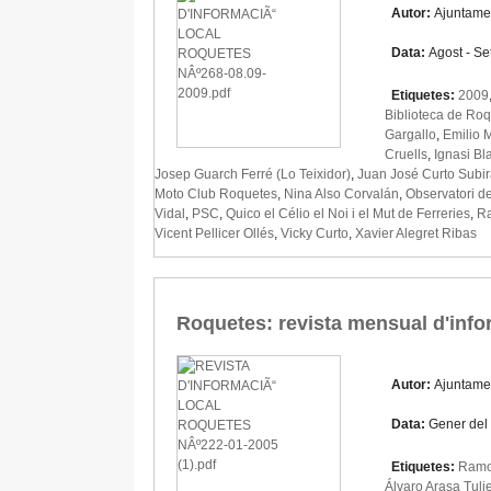
Autor:
Ajuntame
Data:
Agost - S
Etiquetes:
2009
Biblioteca de Ro
Gargallo
,
Emilio M
Cruells
,
Ignasi Bl
Josep Guarch Ferré (Lo Teixidor)
,
Juan José Curto Subir
Moto Club Roquetes
,
Nina Also Corvalán
,
Observatori de
Vidal
,
PSC
,
Quico el Célio el Noi i el Mut de Ferreries
,
Ra
Vicent Pellicer Ollés
,
Vicky Curto
,
Xavier Alegret Ribas
Roquetes: revista mensual d'info
Autor:
Ajuntame
Data:
Gener del
Etiquetes:
Ramon
Álvaro Arasa Tuli