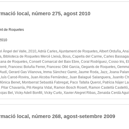
rmació local, número 275, agost 2010
nt de Roquetes
 2010
l Àngel del Valle
,
2010
,
Adrià Carles
,
Ajuntament de Roquetes
,
Albert Orduña
,
Ana
a
,
Biblioteca de Roquetes Mercè Lleixà
,
Bous
,
Capella del Carme
,
Carles Bassaga
iana de Roquetes
,
Consell Comarcal del Baix Ebre
,
Coral Rodríguez
,
Cosso Iris
,
E
Ferré
,
Francesc Boluña Ferrer
,
Francesc Ollé Garcia
,
Gegants de Roquetes
,
Gemma 
 Audí
,
Gerard Gas Vilanova
,
Imma Sànchez Gamir
,
Jaume Roda
,
Jazz
,
Joana Pala
Lluís Carod-Rovira
,
Juan Alcoba Fernández
,
Juan Balagué Salanguera
,
Juanito Ch
Mònica Benet
,
Montserrat Sebastià Fabregat
,
Paco Tafalla Querol
,
Patrícia Nàjer La
,
Pilar Chavarría
,
Pili Alegria Vidal
,
Ramon Bosch Rosell
,
Ramon Castellà Castelló
ojas Bel
,
Vicky Adell Bonfill
,
Vicky Curto
,
Xavier Alegret Ribas
,
Zenaida Cerdà Agui
rmació local, número 268, agost-setembre 2009