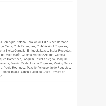
ïs Berengué
,
Antena Caro
,
Antolí Ortiz Giner
,
Bernabé
nya Serra
,
Cinta Fàbregues
,
Club Voleibol Roquetes
,
lena Bielsa Gargallo
,
Enriqueta Layos
,
Esplai Roquetes
,
del Valle Marín
,
Gemma Martínez Alegria
,
Gemma
nques Domenech
,
Joaquim Castellà Alegria
,
Joaquim
avarria
,
Juanito Ralda
,
Lira de Roquetes
,
Making Dance
ra
,
Paula Rodríguez
,
Pavelló Poliesportiu de Roquetes
,
,
Ramon Tafalla Blanch
,
Raval de Cristo
,
Revista de
ló